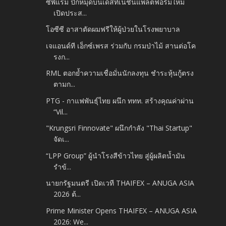
ซีพีแรม ปักหมุดบนเดสทิเนชั่นแพลตฟอร์มใหม่
เปิดประส...
โอซีซี อาสาตัดผมฟรีให้ผู้ป่วยในโรงพยาบาล
เจแอนด์ที เอ็กซ์เพรส ร่วมกับ กรมป่าไม้ สานต่อโค
รงก...
RML ตอกย้ำความเชื่อมั่นนักลงทุน ชำระหุ้นกู้ตรง
ตามก...
PTG - กาแฟพันธุ์ไทย ผนึก ททท. สร้างคุณค่าผ่าน
“Vil...
"Krungsri Finnovate" ผนึกกำลัง "Thai Startup"
จัดเ...
“LPP Group” ผู้นำโรงสีข้าวไทย สู่ผู้ผลิตน้ำมัน
รำข้...
นายกรัฐมนตรี เปิดเวที THAIFEX – ANUGA ASIA
2026 ต้...
Prime Minister Opens THAIFEX – ANUGA ASIA
2026: We...