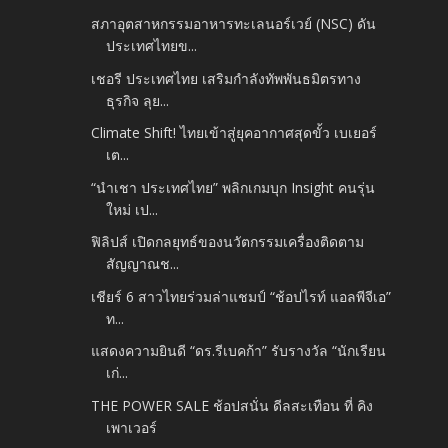
สภาอุตสาหกรรมอาหารทะเลนอร์เวย์ (NSC) ดัน
ประเทศไทยข...
เชอรี ประเทศไทย เสริมกำลังทัพพันธมิตรทาง
ธุรกิจ ลุย...
Climate Shift! ไทยเข้าสู่ยุคอากาศสุดขั้ว เบเยอร์
เต...
“นำเชา ประเทศไทย” พลิกเกมบุก Insight คนรุ่น
ใหม่ เป...
ฟิลิปส์ เปิดกลยุทธ์ของนวัตกรรมเครื่องติดตาม
สัญญาณช...
เชียร์ 6 สาวไทยร่วมล่าแชมป์ “ช้อปไรท์ แอลพีจีเอ”
ท...
แสดงความยินดี “ดร.รีเบคก้า” รับรางวัล “นักเรียน
เก่...
THE POWER SALE ช้อปสนั่น ดีลสะเทือน ที่ คิง
เพาเวอร์