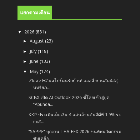
แยกตามเดือน
2026
(831)
▼
August
(23)
►
July
(118)
►
June
(133)
►
May
(174)
▼
เปิดสเปซอินสไปร์คนรักบ้าน! แอลจี ชวนสัมผัสสุ
นทรียภ...
SCBX เปิด AI Outlook 2026 ชี้โลกเข้าสู่ยุค
“Abunda...
KKP ประเมินเม็ดเงิน 4 แสนล้านดันจีดีพี 1.9% ระ
ยะสั...
“SAPPE” บุกงาน THAIFEX 2026 ขนทัพนวัตกรรม
ขับเคลื่อ...