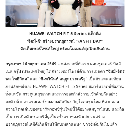
HUAWEI WATCH FIT 5 Series แท็กทีม
‘จิมมี่-ซี’ สร้างปรากฏการณ์ “FANFIT DAY”
จัดเต็มเซอร์ไพรส์ใหญ่ พร้อมโมเมนต์สุดฟินเกินต้าน
กรุงเทพฯ 16 พฤษภาคม 2569
– หลังจากที่หัวเว่ย คอนซูมเมอร์ บิสสิ
เนส กรุ๊ป (ประเทศไทย) ได้สร้างเซอร์ไพรส์ด้วยการเปิดตัว
“จิมมี่-จิตร
พล โพธิวิหค”
และ
“ซี-ทวินันท์ อนุกูลประเสริฐ”
เป็นตัวแทนสะท้อน
ภาพลักษณ์ของ HUAWEI WATCH FIT 5 Series สมาร์ทวอทช์ที่ผสาน
ทั้งแฟชั่น การดูแลสุขภาพ และการออกกำลังกายเข้าด้วยกันอย่าง
ลงตัว ด้วยคาแรคเตอร์ของสองศิลปินขวัญใจคนรุ่นใหม่ ที่ถ่ายทอด
ความโดดเด่นของสมาร์ทวอทช์รุ่นใหม่นี้ได้อย่างสมบูรณ์แบบ และถือ
เป็นการเปิดตัวเซเลบริตี้คู่เป็นครั้งแรกของหัวเว่ย จนสร้าง
ปรากฏการณ์เคมีดีเกินต้านให้กับเหล่าแฟนๆ ชาวงั่มงั่มกันไปแล้ว