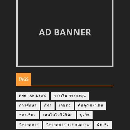
AD BANNER
TAGS
ENGLISH NEWS
การเงิน การลงทุน
การศึกษา
กีฬา
เกษตร
คืนคุณแผ่นดิน
ท่องเที่ยว
เทคโนโลยีดิจิทัล
ธุรกิจ
นิทรรศการ
นิทรรศการ งานมหกรรม
บันเทิง