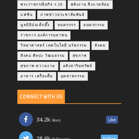
พระราชกรณียกิจ ร.10
พลังงาน สิ่งแวดล้อม
แฟชั่น
ภาพข่าวประชาสัมพันธ์
มูลนิธิป่อเต็กตึ๊ง
ยนตรกรร
ยนตรกรรม
ราชการ องค์การมหาชน
วิทยาศาสตร์ เทคโนโลยี นวัตกรรม
สังคม
สังคม ศิลปะ วัฒนธรรม
สุขภาพ
สุขภาพ ความงาม
อสังหาริมทรัพย์
อาหาร เครื่องดื่ม
อุตสาหกรรม
CONNECT WITH US
34.2k
Like
likes
28.6k
Follow