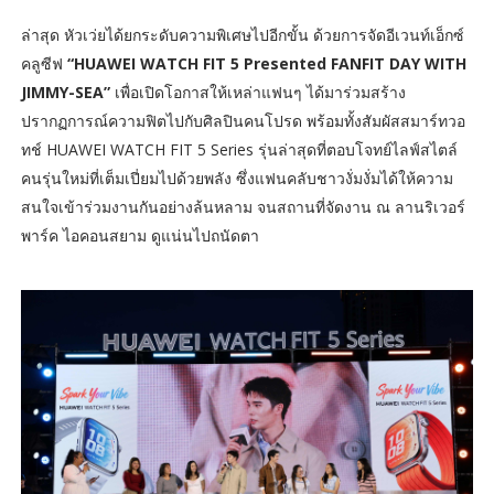
ล่าสุด หัวเว่ยได้ยกระดับความพิเศษไปอีกขั้น ด้วยการจัดอีเวนท์เอ็กซ์
คลูซีฟ
“HUAWEI WATCH FIT 5 Presented FANFIT DAY WITH
JIMMY-SEA”
เพื่อเปิดโอกาสให้เหล่าแฟนๆ ได้มาร่วมสร้าง
ปรากฏการณ์ความฟิตไปกับศิลปินคนโปรด พร้อมทั้งสัมผัสสมาร์ทวอ
ทช์ HUAWEI WATCH FIT 5 Series รุ่นล่าสุดที่ตอบโจทย์ไลฟ์สไตล์
คนรุ่นใหม่ที่เต็มเปี่ยมไปด้วยพลัง ซึ่งแฟนคลับชาวงั่มงั่มได้ให้ความ
สนใจเข้าร่วมงานกันอย่างล้นหลาม จนสถานที่จัดงาน ณ ลานริเวอร์
พาร์ค ไอคอนสยาม ดูแน่นไปถนัดตา