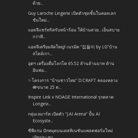
ด้วย...
Guy Laroche Lingerie เปิดตัวชุดชั้นในคอลเลก
ชันใหม่...
แอลจีแชร์ทริครับหน้าร้อน ให้บ้านสวย…เย็นสบาย
กว่าที...
แอลจีเตรียมจัดใหญ่! เนรมิต “집들이 by LG”บ้าน
สไตล์เกา...
อุตฯ เครื่องดื่มโลกโต 65.52 ล้านล้านบาท ด้าน
อินฟอ...
✨โครงการ “บ้านชาวไทย” D:CRAFT คลองหลวง
🪷ขนาด 25 ต...
Inspire Link x NOAGE International รุกตลาด
Longevi...
กลุ่มเจมาร์ท เปิดตัว “J.AI Arena” ปั้น AI
Ecosyste...
ซีพีแรม ปักหมุดบนเดสทิเนชันแพลตฟอร์มใหม่
เปิดประสบ...