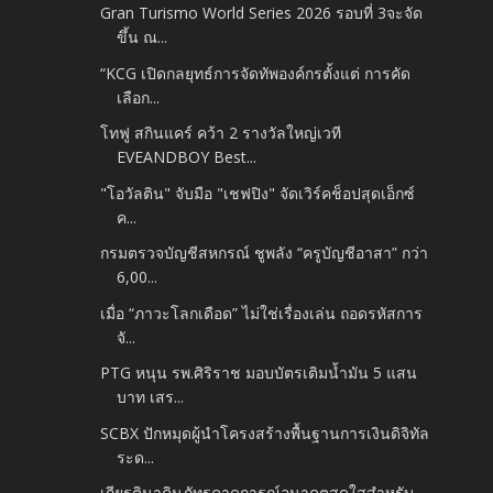
Gran Turismo World Series 2026 รอบที่ 3จะจัด
ขึ้น ณ...
“KCG เปิดกลยุทธ์การจัดทัพองค์กรตั้งแต่ การคัด
เลือก...
โทฟู สกินแคร์ คว้า 2 รางวัลใหญ่เวที
EVEANDBOY Best...
"โอวัลติน" จับมือ "เชฟปิง" จัดเวิร์คช็อปสุดเอ็กซ์
ค...
กรมตรวจบัญชีสหกรณ์ ชูพลัง “ครูบัญชีอาสา” กว่า
6,00...
เมื่อ “ภาวะโลกเดือด” ไม่ใช่เรื่องเล่น ถอดรหัสการ
จั...
PTG หนุน รพ.ศิริราช มอบบัตรเติมน้ำมัน 5 แสน
บาท เสร...
SCBX ปักหมุดผู้นำโครงสร้างพื้นฐานการเงินดิจิทัล
ระด...
เกียรตินาคินภัทรคาดการณ์อนาคตสดใสสำหรับ