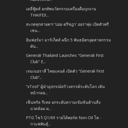
เดลี่ฟู้ดส์ ยกทัพนวัตกรรมเครื่องดื่มบุกงาน
THAIFEX...
สะกดทุกสายตา! ‘ปอย ตรีชฎา’ ออร่าพุ่ง เปิดตัวพรี
เซน...
อินฟอร์มา มาร์เก็ตส์ ผนึก 5 พันธมิตรอุตสาหกรรม
ดัน...
Generali Thailand Launches “Generali First
Club” E...
เจนเนอราลี่ ไทยแลนด์ เปิดตัว “Generali First
Club”...
“xTool” ผู้นำอุปกรณ์สร้างสรรค์ระดับโลก เดิน
หน้ากลย...
เซ็นทรัล รีเทล ยกระดับความเข้มข้นด้านสิ่ง
แวดล้อม ผ...
PTG โชว์ Q1/69 รายได้พอร์ต Non-Oil โต -
กาแฟพันธุ์...