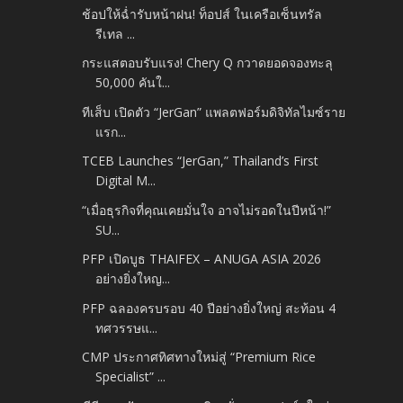
ช้อปให้ฉ่ำรับหน้าฝน! ท็อปส์ ในเครือเซ็นทรัล
รีเทล ...
กระแสตอบรับแรง! Chery Q กวาดยอดจองทะลุ
50,000 คันใ...
ทีเส็บ เปิดตัว “JerGan” แพลตฟอร์มดิจิทัลไมซ์ราย
แรก...
TCEB Launches “JerGan,” Thailand’s First
Digital M...
“เมื่อธุรกิจที่คุณเคยมั่นใจ อาจไม่รอดในปีหน้า!”
SU...
PFP เปิดบูธ THAIFEX – ANUGA ASIA 2026
อย่างยิ่งใหญ...
PFP ฉลองครบรอบ 40 ปีอย่างยิ่งใหญ่ สะท้อน 4
ทศวรรษแ...
CMP ประกาศทิศทางใหม่สู่ “Premium Rice
Specialist” ...