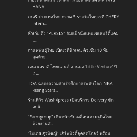
HANA
เชอรี ประเทศไทย กวาด 5 รางวัลใหญ่เวที CHERY
Intern...
หัวเว่ย ดึง “PERSES” คัมแบ็กนั่งแท่นเซเลบริตี้แคม
เ...
กาแฟพันธุ์ไทย เปิดเวทีนิวเจน ติวเข้ม 10 ทีม
สุดท้าย...
เจนเนอราลี่ ไทยแลนด์ สานต่อ ‘Little Venture’ ปี
2 ...
TOA ฉลองความสำเร็จศึกบาสระดับโลก ‘NBA
Rising Stars...
ร้านพี่วัว WashXpress เปิดบริการ Delivery ซัก
อบผ้...
“Farmgroup” เดินหน้าขับเคลื่อนเศรษฐกิจไทย
ด้วยงานศิ...
“ใบเตย สุวพิชญ์” เสิร์ฟบิวตี้ลุคสุดโกลว์ พร้อม