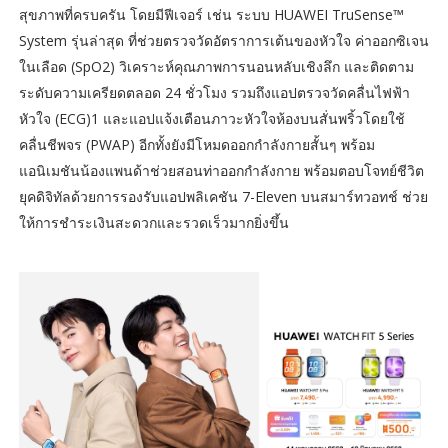
สุขภาพที่ครบครัน โดยมีฟีเจอร์ เช่น ระบบ HUAWEI TruSense™
System รุ่นล่าสุด ที่ช่วยตรวจวัดอัตราการเต้นของหัวใจ ค่าออกซิเจน
ในเลือด (SpO2) วิเคราะห์คุณภาพการนอนหลับเชิงลึก และติดตาม
ระดับความเครียดตลอด 24 ชั่วโมง รวมถึงแอปตรวจวัดคลื่นไฟฟ้า
หัวใจ (ECG)1 และแอปแจ้งเตือนภาวะหัวใจห้องบนสั่นพริ้วโดยใช้
คลื่นชีพจร (PWAP) อีกทั้งยังมีโหมดออกกำลังกายสั้นๆ พร้อม
แอนิเมชันน้องแพนด้าช่วยสอนท่าออกกำลังกาย พร้อมตอบโจทย์ชีวิต
ยุคดิจิทัลด้วยการรองรับแอปพลิเคชัน 7-Eleven บนสมาร์ทวอทช์ ช่วย
ให้การชำระเงินสะดวกและรวดเร็วมากยิ่งขึ้น