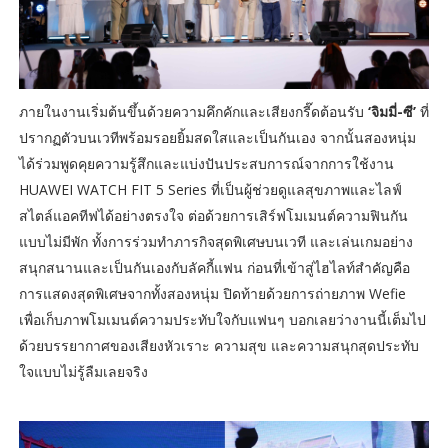
ภายในงานเริ่มต้นขึ้นด้วยความคึกคักและเสียงกรี๊ดต้อนรับ
‘จิมมี่-ซี’
ที่
ปรากฏตัวบนเวทีพร้อมรอยยิ้มสดใสและเป็นกันเอง จากนั้นสองหนุ่ม
ได้ร่วมพูดคุยความรู้สึกและแบ่งปันประสบการณ์จากการใช้งาน
HUAWEI WATCH FIT 5 Series ที่เป็นผู้ช่วยดูแลสุขภาพและไลฟ์
สไตล์แอคทีฟได้อย่างตรงใจ ต่อด้วยการเสิร์ฟโมเมนต์ความฟินกัน
แบบไม่มีพัก ทั้งการร่วมทำภารกิจสุดพิเศษบนเวที และเล่นเกมอย่าง
สนุกสนานและเป็นกันเองกับลัคกี้แฟน ก่อนที่เข้าสู่ไฮไลท์สำคัญคือ
การแสดงสุดพิเศษจากทั้งสองหนุ่ม ปิดท้ายด้วยการถ่ายภาพ Wefie
เพื่อเก็บภาพโมเมนต์ความประทับใจกับแฟนๆ บอกเลยว่างานนี้เต็มไป
ด้วยบรรยากาศของเสียงหัวเราะ ความสุข และความสนุกสุดประทับ
ใจแบบไม่รู้ลืมเลยจริง