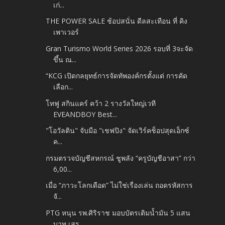
เก่...
THE POWER SALE ช้อปสนั่น ดีลสะเทือน ที่ คิง
เพาเวอร์
Gran Turismo World Series 2026 รอบที่ 3จะจัด
ขึ้น ณ...
“KCG เปิดกลยุทธ์การจัดทัพองค์กรตั้งแต่ การคัด
เลือก...
โทฟู สกินแคร์ คว้า 2 รางวัลใหญ่เวที
EVEANDBOY Best...
"โอวัลติน" จับมือ "เชฟปิง" จัดเวิร์คช็อปสุดเอ็กซ์
ค...
กรมตรวจบัญชีสหกรณ์ ชูพลัง “ครูบัญชีอาสา” กว่า
6,00...
เมื่อ “ภาวะโลกเดือด” ไม่ใช่เรื่องเล่น ถอดรหัสการ
จั...
PTG หนุน รพ.ศิริราช มอบบัตรเติมน้ำมัน 5 แสน
บาท เสร...