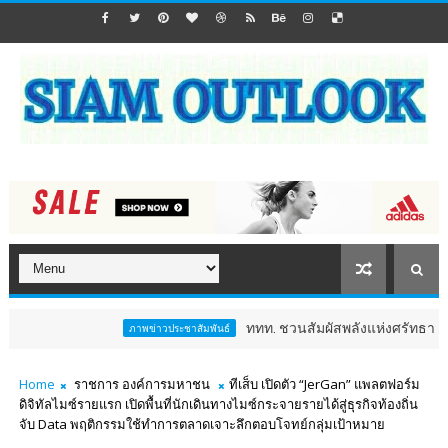
ททท. ชวนสัมผัสพลังแห่งศรัทธา ร่วมงาน "ห่มผ้าหล
ภาพข่าวประชาสัมพันธ์
Home
ราชการ องค์การมหาชน
ทีเส็บ เปิดตัว “JerGan” แพลตฟอร์ม
ดิจิทัลไมซ์รายแรก เปิดพื้นที่นักเดินทางไมซ์กระจายรายได้สู่ธุรกิจท้องถิ่น
จับ Data พฤติกรรมใช้ทำการตลาดเจาะลึกตอบโจทย์กลุ่มเป้าหมาย