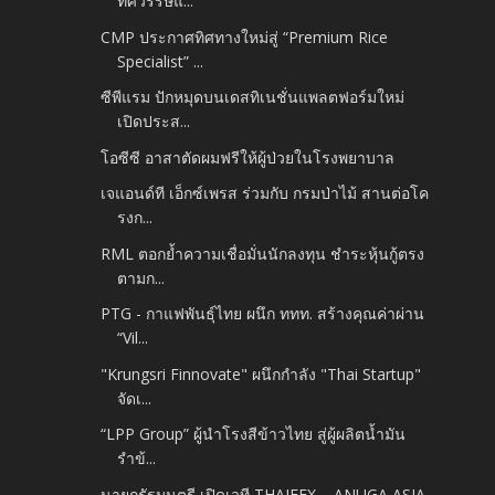
ทศวรรษแ...
CMP ประกาศทิศทางใหม่สู่ “Premium Rice
Specialist” ...
ซีพีแรม ปักหมุดบนเดสทิเนชั่นแพลตฟอร์มใหม่
เปิดประส...
โอซีซี อาสาตัดผมฟรีให้ผู้ป่วยในโรงพยาบาล
เจแอนด์ที เอ็กซ์เพรส ร่วมกับ กรมป่าไม้ สานต่อโค
รงก...
RML ตอกย้ำความเชื่อมั่นนักลงทุน ชำระหุ้นกู้ตรง
ตามก...
PTG - กาแฟพันธุ์ไทย ผนึก ททท. สร้างคุณค่าผ่าน
“Vil...
"Krungsri Finnovate" ผนึกกำลัง "Thai Startup"
จัดเ...
“LPP Group” ผู้นำโรงสีข้าวไทย สู่ผู้ผลิตน้ำมัน
รำข้...
นายกรัฐมนตรี เปิดเวที THAIFEX – ANUGA ASIA