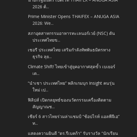
2026 ต้...
Prime Minister Opens THAIFEX – ANUGA ASIA
2026: We...
สภาอุตสาหกรรมอาหารทะเลนอร์เวย์ (NSC) ดัน
ประเทศไทยข...
เชอรี ประเทศไทย เสริมกำลังทัพพันธมิตรทาง
ธุรกิจ ลุย...
Climate Shift! ไทยเข้าสู่ยุคอากาศสุดขั้ว เบเยอร์
เต...
“นำเชา ประเทศไทย” พลิกเกมบุก Insight คนรุ่น
ใหม่ เป...
ฟิลิปส์ เปิดกลยุทธ์ของนวัตกรรมเครื่องติดตาม
สัญญาณช...
เชียร์ 6 สาวไทยร่วมล่าแชมป์ “ช้อปไรท์ แอลพีจีเอ”
ท...
แสดงความยินดี “ดร.รีเบคก้า” รับรางวัล “นักเรียน