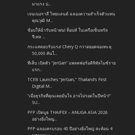
มาแรง ป...
เจนเนอราลี่ ไทยแลนด์ ฉลองความสำเร็จตัวแทน
คุณวุฒิ M...
ช้อปให้ฉ่ำรับหน้าฝน! ท็อปส์ ในเครือเซ็นทรัล
รีเทล ...
กระแสตอบรับแรง! Chery Q กวาดยอดจองทะลุ
50,000 คันใ...
ทีเส็บ เปิดตัว “JerGan” แพลตฟอร์มดิจิทัลไมซ์ราย
แรก...
TCEB Launches “JerGan,” Thailand’s First
Digital M...
“เมื่อธุรกิจที่คุณเคยมั่นใจ อาจไม่รอดในปีหน้า!”
SU...
PFP เปิดบูธ THAIFEX – ANUGA ASIA 2026
อย่างยิ่งใหญ...
PFP ฉลองครบรอบ 40 ปีอย่างยิ่งใหญ่ สะท้อน 4