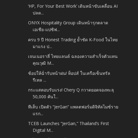
‘HP, For Your Best Work’ เดินหน้าขับเคลื่อน AI
ปลด...
ONYX Hospitality Group เดินหน้ารุกตลาด
เอเชีย-แปซิฟ...
ครบ 9 ปี Honest Trading ย้ำชัด K-Food ในไทย
มาแรง ป...
เจนเนอราลี่ ไทยแลนด์ ฉลองความสำเร็จตัวแทน
คุณวุฒิ M...
ช้อปให้ฉ่ำรับหน้าฝน! ท็อปส์ ในเครือเซ็นทรัล
รีเทล ...
กระแสตอบรับแรง! Chery Q กวาดยอดจองทะลุ
50,000 คันใ...
ทีเส็บ เปิดตัว “JerGan” แพลตฟอร์มดิจิทัลไมซ์ราย
แรก...
TCEB Launches “JerGan,” Thailand’s First
Digital M...