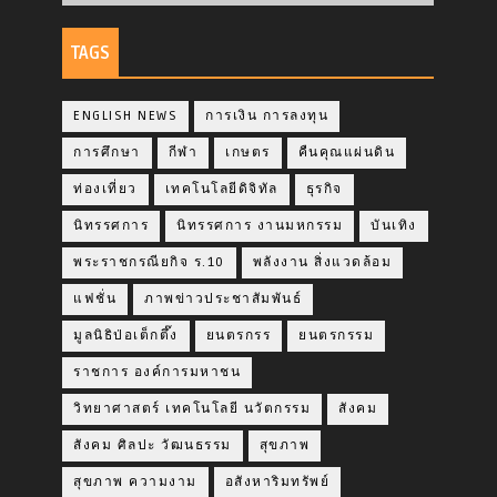
TAGS
ENGLISH NEWS
การเงิน การลงทุน
การศึกษา
กีฬา
เกษตร
คืนคุณแผ่นดิน
ท่องเที่ยว
เทคโนโลยีดิจิทัล
ธุรกิจ
นิทรรศการ
นิทรรศการ งานมหกรรม
บันเทิง
พระราชกรณียกิจ ร.10
พลังงาน สิ่งแวดล้อม
แฟชั่น
ภาพข่าวประชาสัมพันธ์
มูลนิธิป่อเต็กตึ๊ง
ยนตรกรร
ยนตรกรรม
ราชการ องค์การมหาชน
วิทยาศาสตร์ เทคโนโลยี นวัตกรรม
สังคม
สังคม ศิลปะ วัฒนธรรม
สุขภาพ
สุขภาพ ความงาม
อสังหาริมทรัพย์