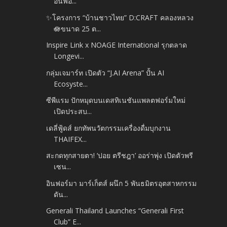
อินฟอ...
✨โครงการ “บ้านชาวไทย” D:CRAFT คลองหลวง
🪷ขนาด 25 ต...
Inspire Link x NOAGE International รุกตลาด
Longevi...
กลุ่มเจมาร์ท เปิดตัว “J.AI Arena” ปั้น AI
Ecosyste...
ซีพีแรม ปักหมุดบนเดสทิเนชันแพลตฟอร์มใหม่
เปิดประสบ...
เดลี่ฟู้ดส์ ยกทัพนวัตกรรมเครื่องดื่มบุกงาน
THAIFEX...
สะกดทุกสายตา! ‘ปอย ตรีชฎา’ ออร่าพุ่ง เปิดตัวพรี
เซน...
อินฟอร์มา มาร์เก็ตส์ ผนึก 5 พันธมิตรอุตสาหกรรม
ดัน...
Generali Thailand Launches “Generali First
Club” E...