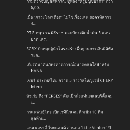
กรมตรวจบัญชีสหกรณ์ ชูพลัง “ครูบัญชีอาสา” กว่า
6,00...
เมื่อ “ภาวะโลกเดือด” ไม่ใช่เรื่องเล่น ถอดรหัสการ
จั...
PTG หนุน รพ.ศิริราช มอบบัตรเติมน้ำมัน 5 แสน
บาท เสร...
SCBX ปักหมุดผู้นำโครงสร้างพื้นฐานการเงินดิจิทัล
ระด...
เกียรตินาคินภัทรคาดการณ์อนาคตสดใสสำหรับ
HANA
เชอรี ประเทศไทย กวาด 5 รางวัลใหญ่เวที CHERY
Intern...
หัวเว่ย ดึง “PERSES” คัมแบ็กนั่งแท่นเซเลบริตี้แคม
เ...
กาแฟพันธุ์ไทย เปิดเวทีนิวเจน ติวเข้ม 10 ทีม
สุดท้าย...
เจนเนอราลี่ ไทยแลนด์ สานต่อ ‘Little Venture’ ปี