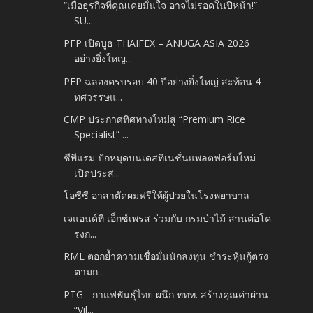
“เมื่อธุรกิจที่คุณเคยมั่นใจ อาจไม่รอดในปีหน้า!”
SU...
PFP เปิดบูธ THAIFEX – ANUGA ASIA 2026
อย่างยิ่งใหญ...
PFP ฉลองครบรอบ 40 ปีอย่างยิ่งใหญ่ สะท้อน 4
ทศวรรษแ...
CMP ประกาศทิศทางใหม่สู่ “Premium Rice
Specialist” ...
ซีพีแรม ปักหมุดบนเดสทิเนชั่นแพลตฟอร์มใหม่
เปิดประส...
โอซีซี อาสาตัดผมฟรีให้ผู้ป่วยในโรงพยาบาล
เจแอนด์ที เอ็กซ์เพรส ร่วมกับ กรมป่าไม้ สานต่อโค
รงก...
RML ตอกย้ำความเชื่อมั่นนักลงทุน ชำระหุ้นกู้ตรง
ตามก...
PTG - กาแฟพันธุ์ไทย ผนึก ททท. สร้างคุณค่าผ่าน
“Vil...