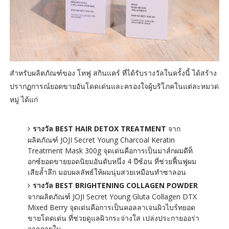
สำหรับผลิตภัณฑ์ของ โทฟู สกินแคร์ ที่ได้รับรางวัลในครั้งนี้ ได้สร้าง
ปรากฏการณ์ยอดขายอันโดดเด่นและครองใจผู้บริโภคในแต่ละหมวด
หมู่ ได้แก่
รางวัล BEST HAIR DETOX TREATMENT
จาก
ผลิตภัณฑ์ JOJI Secret Young Charcoal Keratin
Treatment Mask 300g จุดเด่นคือการเป็นมาส์กผมดีท็
อกซ์ยอดขายยอดนิยมอันดับหนึ่ง 4 ปีซ้อน ที่ช่วยฟื้นฟูผม
เสียล้ำลึก มอบผลลัพธ์ให้ผมนุ่มสวยเหมือนทำซาลอน
รางวัล BEST BRIGHTENING COLLAGEN POWDER
จากผลิตภัณฑ์ JOJI Secret Young Gluta Collagen DTX
Mixed Berry จุดเด่นคือการเป็นคอลลาเจนผิวไบร์ทยอด
ขายโดดเด่น ที่ช่วยดูแลผิวกระจ่างใส เปล่งประกายออร่า
จากภายใน