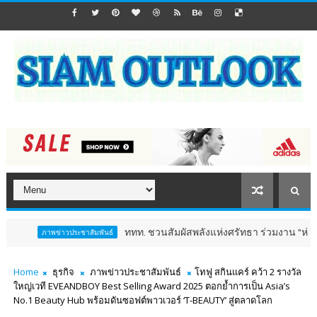
ททท. ชวนสัมผัสพลังแห่งศรัทธา ร่วมงาน "ห่มผ้าหลวงปู่ทวด ครั
าวประชาสัมพันธ์
Home
ธุรกิจ
ภาพข่าวประชาสัมพันธ์
โทฟู สกินแคร์ คว้า 2 รางวัล
ใหญ่เวที EVEANDBOY Best Selling Award 2025 ตอกย้ำการเป็น Asia’s
No.1 Beauty Hub พร้อมดันซอฟต์พาวเวอร์ ‘T-BEAUTY’ สู่ตลาดโลก