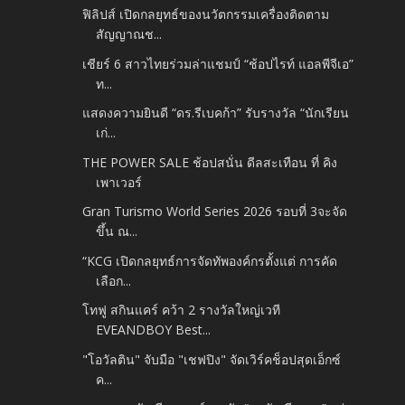
ฟิลิปส์ เปิดกลยุทธ์ของนวัตกรรมเครื่องติดตาม
สัญญาณช...
เชียร์ 6 สาวไทยร่วมล่าแชมป์ “ช้อปไรท์ แอลพีจีเอ”
ท...
แสดงความยินดี “ดร.รีเบคก้า” รับรางวัล “นักเรียน
เก่...
THE POWER SALE ช้อปสนั่น ดีลสะเทือน ที่ คิง
เพาเวอร์
Gran Turismo World Series 2026 รอบที่ 3จะจัด
ขึ้น ณ...
“KCG เปิดกลยุทธ์การจัดทัพองค์กรตั้งแต่ การคัด
เลือก...
โทฟู สกินแคร์ คว้า 2 รางวัลใหญ่เวที
EVEANDBOY Best...
"โอวัลติน" จับมือ "เชฟปิง" จัดเวิร์คช็อปสุดเอ็กซ์
ค...