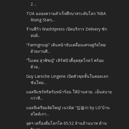
2 ...
TOA ฉลองความสำเร็จศึกบาสระดับโลก ‘NBA
Rising Stars...
ร้านพี่วัว WashXpress เปิดบริการ Delivery ซัก
อบผ้...
“Farmgroup” เดินหน้าขับเคลื่อนเศรษฐกิจไทย
ด้วยงานศิ...
“ใบเตย สุวพิชญ์” เสิร์ฟบิวตี้ลุคสุดโกลว์ พร้อม
ด้วย...
Guy Laroche Lingerie เปิดตัวชุดชั้นในคอลเลก
ชันใหม่...
แอลจีแชร์ทริครับหน้าร้อน ให้บ้านสวย…เย็นสบาย
กว่าที...
แอลจีเตรียมจัดใหญ่! เนรมิต “집들이 by LG”บ้าน
สไตล์เกา...
อุตฯ เครื่องดื่มโลกโต 65.52 ล้านล้านบาท ด้าน