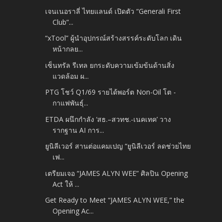
เจนเนอราลี่ ไทยแลนด์ เปิดตัว “Generali First
Club”...
“xTool” ผู้นำอุปกรณ์สร้างสรรค์ระดับโลก เดิน
หน้ากลย...
เซ็นทรัล รีเทล ยกระดับความเข้มข้นด้านสิ่ง
แวดล้อม ผ...
PTG โชว์ Q1/69 รายได้พอร์ต Non-Oil โต -
กาแฟพันธุ์...
ETDA ผนึกกำลัง ‘สธ.–สวทช.-เนคเทค’ วาง
รากฐาน AI การ...
ยูนิลีเวอร์ สานต่อแคมเปญ “ยูนิลีเวอร์ ลดช่วยไทย
เฟ...
เตรียมเจอ “JAMES ALYN WEE” ศิลปิน Opening
Act ให้ ...
Get Ready to Meet “JAMES ALYN WEE,” the
Opening Ac...