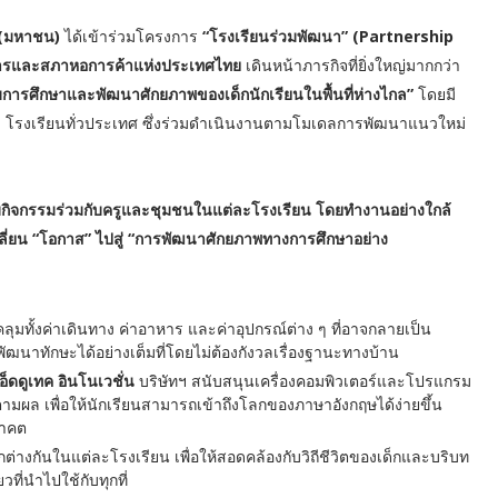
ด (มหาชน)
ได้เข้าร่วมโครงการ
“โรงเรียนร่วมพัฒนา” (Partnership
ารและสภาหอการค้าแห่งประเทศไทย
เดินหน้าภารกิจที่ยิ่งใหญ่มากกว่า
การศึกษาและพัฒนาศักยภาพของเด็กนักเรียนในพื้นที่ห่างไกล”
โดยมี
้น 5 โรงเรียนทั่วประเทศ ซึ่งร่วมดำเนินงานตามโมเดลการพัฒนาแนวใหม่
ิจกรรมร่วมกับครูและชุมชนในแต่ละโรงเรียน โดยทำงานอย่างใกล้
่อเปลี่ยน “โอกาส” ไปสู่ “การพัฒนาศักยภาพทางการศึกษาอย่าง
ลุมทั้งค่าเดินทาง ค่าอาหาร และค่าอุปกรณ์ต่าง ๆ ที่อาจกลายเป็น
ัฒนาทักษะได้อย่างเต็มที่โดยไม่ต้องกังวลเรื่องฐานะทางบ้าน
ดดูเทค อินโนเวชั่น
บริษัทฯ สนับสนุนเครื่องคอมพิวเตอร์และโปรแกรม
ตามผล เพื่อให้นักเรียนสามารถเข้าถึงโลกของภาษาอังกฤษได้ง่ายขึ้น
นาคต
างกันในแต่ละโรงเรียน เพื่อให้สอดคล้องกับวิถีชีวิตของเด็กและบริบท
ที่นำไปใช้กับทุกที่