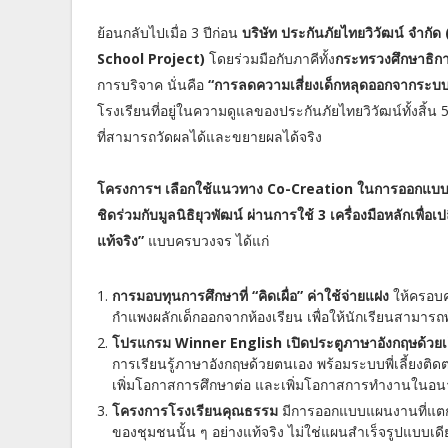
ย้อนกลับไปเมื่อ 3 ปีก่อน
บริษัท ประกันภัยไทยวิวัฒน์ จำกั
School Project)
โดยร่วมมือกับภาคีทั้ง
กระทรวงศึกษาธิก
การบริจาค นั่นคือ
“การลดความเสี่ยงเด็กหลุดออกจากระบบ
โรงเรียนที่อยู่ในความดูแลของประกันภัยไทยวิวัฒน์ทั้งสิ
ที่สามารถวัดผลได้และขยายผลได้จริง
โครงการฯ เลือกใช้แนวทาง Co-Creation ในการออกแบบก
ชิดร่วมกับมูลนิธิยุวพัฒน์ ผ่านการใช้ 3 เครื่องมือหลักเพื
แท้จริง”
แบบครบวงจร ได้แก่
การมอบทุนการศึกษาที่ “คิดเผื่อ” ค่าใช้จ่ายแฝง
ให้ครอบค
กำแพงผลักเด็กออกจากห้องเรียน เพื่อให้นักเรียนสามารถพ
โปรแกรม Winner English เปิดประตูภาษาอังกฤษด้วยเอ็
การเรียนรู้ภาษาอังกฤษด้วยตนเอง พร้อมระบบพี่เลี้ยงติด
เพิ่มโอกาสการศึกษาต่อ และเพิ่มโอกาสการทำงานในอ
โครงการโรงเรียนคุณธรรม
มีการออกแบบแผนงานที่แตกต่
ของชุมชนนั้น ๆ อย่างแท้จริง ไม่ใช่แผนสำเร็จรูปแบบเดียว