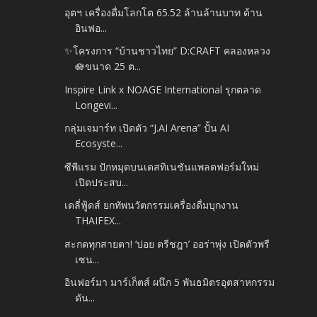
อุตฯ เครื่องดื่มโลกโต 65.52 ล้านล้านบาท ด้าน
อินฟอ...
✨โครงการ “บ้านชาวไทย” D:CRAFT คลองหลวง
🪷ขนาด 25 ต...
Inspire Link x NOAGE International รุกตลาด
Longevi...
กลุ่มเจมาร์ท เปิดตัว “J.AI Arena” ปั้น AI
Ecosyste...
ซีพีแรม ปักหมุดบนเดสทิเนชันแพลตฟอร์มใหม่
เปิดประสบ...
เดลี่ฟู้ดส์ ยกทัพนวัตกรรมเครื่องดื่มบุกงาน
THAIFEX...
สะกดทุกสายตา! ‘ปอย ตรีชฎา’ ออร่าพุ่ง เปิดตัวพรี
เซน...
อินฟอร์มา มาร์เก็ตส์ ผนึก 5 พันธมิตรอุตสาหกรรม
ดัน...