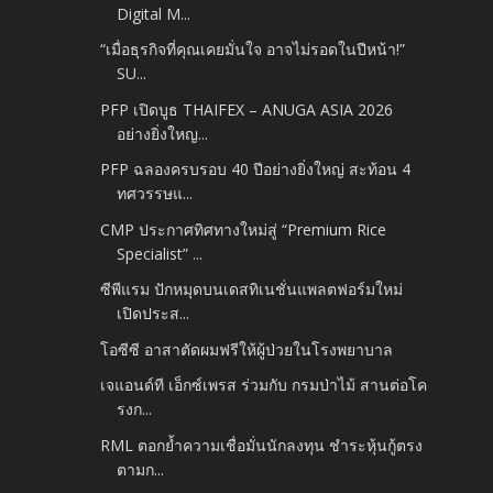
Digital M...
“เมื่อธุรกิจที่คุณเคยมั่นใจ อาจไม่รอดในปีหน้า!”
SU...
PFP เปิดบูธ THAIFEX – ANUGA ASIA 2026
อย่างยิ่งใหญ...
PFP ฉลองครบรอบ 40 ปีอย่างยิ่งใหญ่ สะท้อน 4
ทศวรรษแ...
CMP ประกาศทิศทางใหม่สู่ “Premium Rice
Specialist” ...
ซีพีแรม ปักหมุดบนเดสทิเนชั่นแพลตฟอร์มใหม่
เปิดประส...
โอซีซี อาสาตัดผมฟรีให้ผู้ป่วยในโรงพยาบาล
เจแอนด์ที เอ็กซ์เพรส ร่วมกับ กรมป่าไม้ สานต่อโค
รงก...
RML ตอกย้ำความเชื่อมั่นนักลงทุน ชำระหุ้นกู้ตรง
ตามก...