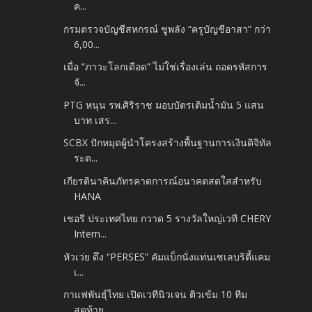
ค...
กรมตรวจบัญชีสหกรณ์ ชูพลัง “ครูบัญชีอาสา” กว่า
6,00...
เมื่อ “ภาวะโลกเดือด” ไม่ใช่เรื่องเล่น ถอดรหัสการ
จั...
PTG หนุน รพ.ศิริราช มอบบัตรเติมน้ำมัน 5 แสน
บาท เสร...
SCBX ปักหมุดผู้นำโครงสร้างพื้นฐานการเงินดิจิทัล
ระด...
เกียรตินาคินภัทรคาดการณ์อนาคตสดใสสำหรับ
HANA
เชอรี ประเทศไทย กวาด 5 รางวัลใหญ่เวที CHERY
Intern...
หัวเว่ย ดึง “PERSES” คัมแบ็กนั่งแท่นเซเลบริตี้แคม
เ...
กาแฟพันธุ์ไทย เปิดเวทีนิวเจน ติวเข้ม 10 ทีม
สุดท้าย...