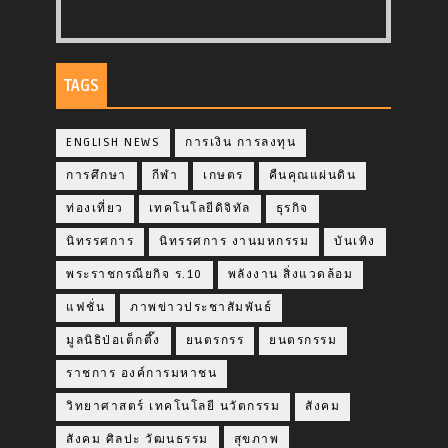
TAGS
ENGLISH NEWS
การเงิน การลงทุน
การศึกษา
กีฬา
เกษตร
คืนคุณแผ่นดิน
ท่องเที่ยว
เทคโนโลยีดิจิทัล
ธุรกิจ
นิทรรศการ
นิทรรศการ งานมหกรรม
บันเทิง
พระราชกรณียกิจ ร.10
พลังงาน สิ่งแวดล้อม
แฟชั่น
ภาพข่าวประชาสัมพันธ์
มูลนิธิป่อเต็กตึ๊ง
ยนตรกรร
ยนตรกรรม
ราชการ องค์การมหาชน
วิทยาศาสตร์ เทคโนโลยี นวัตกรรม
สังคม
สังคม ศิลปะ วัฒนธรรม
สุขภาพ