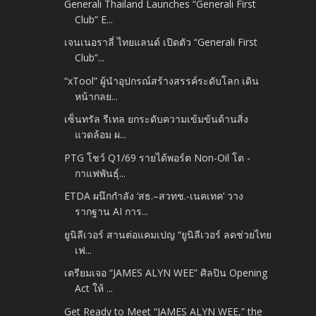
Generali Thailand Launches “Generali First
Club” E...
เจนเนอราลี่ ไทยแลนด์ เปิดตัว “Generali First
Club”...
“xTool” ผู้นำอุปกรณ์สร้างสรรค์ระดับโลก เดิน
หน้ากลย...
เซ็นทรัล รีเทล ยกระดับความเข้มข้นด้านสิ่ง
แวดล้อม ผ...
PTG โชว์ Q1/69 รายได้พอร์ต Non-Oil โต -
กาแฟพันธุ์...
ETDA ผนึกกำลัง ‘สธ.–สวทช.-เนคเทค’ วาง
รากฐาน AI การ...
ยูนิลีเวอร์ สานต่อแคมเปญ “ยูนิลีเวอร์ ลดช่วยไทย
เฟ...
เตรียมเจอ “JAMES ALYN WEE” ศิลปิน Opening
Act ให้ ...
Get Ready to Meet “JAMES ALYN WEE,” the