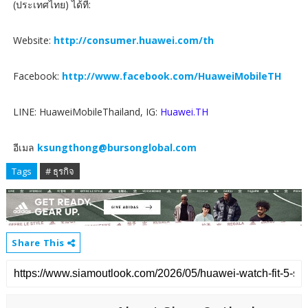
(ประเทศไทย) ได้ที่:
Website:
http://consumer.huawei.com/th
Facebook:
http://www.facebook.com/HuaweiMobileTH
LINE: HuaweiMobileThailand, IG:
Huawei.TH
อีเมล
ksungthong@bursonglobal.com
Tags
# ธุรกิจ
Share This