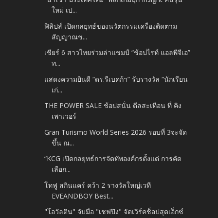
ใหม่ เป...
ฟิลิปส์ เปิดกลยุทธ์ของนวัตกรรมเครื่องติดตาม
สัญญาณช...
เชียร์ 6 สาวไทยร่วมล่าแชมป์ “ช้อปไรท์ แอลพีจีเอ”
ท...
แสดงความยินดี “ดร.รีเบคก้า” รับรางวัล “นักเรียน
เก่...
THE POWER SALE ช้อปสนั่น ดีลสะเทือน ที่ คิง
เพาเวอร์
Gran Turismo World Series 2026 รอบที่ 3จะจัด
ขึ้น ณ...
“KCG เปิดกลยุทธ์การจัดทัพองค์กรตั้งแต่ การคัด
เลือก...
โทฟู สกินแคร์ คว้า 2 รางวัลใหญ่เวที
EVEANDBOY Best...
"โอวัลติน" จับมือ "เชฟปิง" จัดเวิร์คช็อปสุดเอ็กซ์