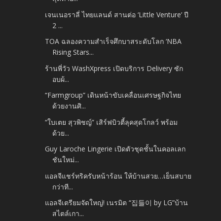
เจนเนอราลี่ ไทยแลนด์ สานต่อ ‘Little Venture’ ปี
2 ...
TOA ฉลองความสำเร็จศึกบาสระดับโลก ‘NBA
Rising Stars...
ร้านพี่วัว WashXpress เปิดบริการ Delivery ซัก
อบผ้...
“Farmgroup” เดินหน้าขับเคลื่อนเศรษฐกิจไทย
ด้วยงานศิ...
“ใบเตย สุวพิชญ์” เสิร์ฟบิวตี้ลุคสุดโกลว์ พร้อม
ด้วย...
Guy Laroche Lingerie เปิดตัวชุดชั้นในคอลเลก
ชันใหม่...
แอลจีแชร์ทริครับหน้าร้อน ให้บ้านสวย…เย็นสบาย
กว่าที...
แอลจีเตรียมจัดใหญ่! เนรมิต “집들이 by LG”บ้าน
สไตล์เกา...