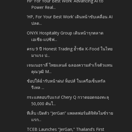
HP ‘For Your Best Work’ Advancing AI to
Power Real...
‘HP, For Your Best Work’ เดินหน้าขับเคลื่อน AI
ปลด...
ONYX Hospitality Group เดินหน้ารุกตลาด
เอเชีย-แปซิฟ...
ครบ 9 ปี Honest Trading ย้ำชัด K-Food ในไทย
มาแรง ป...
เจนเนอราลี่ ไทยแลนด์ ฉลองความสำเร็จตัวแทน
คุณวุฒิ M...
ช้อปให้ฉ่ำรับหน้าฝน! ท็อปส์ ในเครือเซ็นทรัล
รีเทล ...
กระแสตอบรับแรง! Chery Q กวาดยอดจองทะลุ
50,000 คันใ...
ทีเส็บ เปิดตัว “JerGan” แพลตฟอร์มดิจิทัลไมซ์ราย
แรก...
TCEB Launches “JerGan,” Thailand’s First