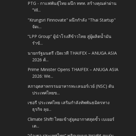
PTG - กาแฟพันธุ์ไทย ผนึก ททท. สร้างคุณค่าผ่าน
“Vil...
"Krungsri Finnovate" ผนึกกำลัง "Thai Startup"
จัดเ...
“LPP Group” ผู้นำโรงสีข้าวไทย สู่ผู้ผลิตน้ำมัน
รำข้...
นายกรัฐมนตรี เปิดเวที THAIFEX – ANUGA ASIA
2026 ต้...
Prime Minister Opens THAIFEX – ANUGA ASIA
2026: We...
สภาอุตสาหกรรมอาหารทะเลนอร์เวย์ (NSC) ดัน
ประเทศไทยข...
เชอรี ประเทศไทย เสริมกำลังทัพพันธมิตรทาง
ธุรกิจ ลุย...
Climate Shift! ไทยเข้าสู่ยุคอากาศสุดขั้ว เบเยอร์
เต...
“นำเชา ประเทศไทย” พลิกเกมบุก Insight คนรุ่น