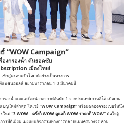
ุทธ์ “WOW Campaign”
ื่องกรองน้ำ ดันยอดซับ
ubscription เมืองไทย!
ี เข้าสู่ครอบครัวโคเวย์อย่างเป็นทางการ
่แฟชั่นฮอลล์ สยามพารากอน 1-3 มีนาคมนี้
องกรองน้ำและเครื่องฟอกอากาศอันดับ 1 จากประเทศเกาหลีใต้ เปิดเกม
มเปญใหม่ล่าสุด โคเวย์
“WOW Campaign”
พร้อมฉลองครองเบอร์หนึ่ง
สารใหม่
“3 WOW - ดริ๊งก็ WOW ดูแลก็ WOW ราคาก็ WOW”
มัดใจผู้
ริการที่ดีเยี่ยม เผยแผนกิจกรรมทางการตลาดแบบครบวงจร ควบ