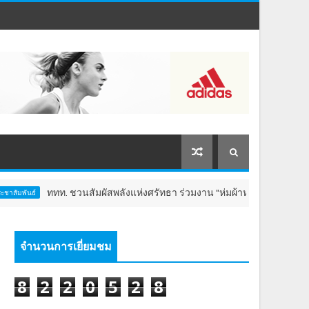
ัมผัสพลังแห่งศรัทธา ร่วมงาน "ห่มผ้าหลวงปู่ทวด ครั้งที่ 13 ปี 2569" เสริมส
จำนวนการเยี่ยมชม
8
2
2
0
5
2
8