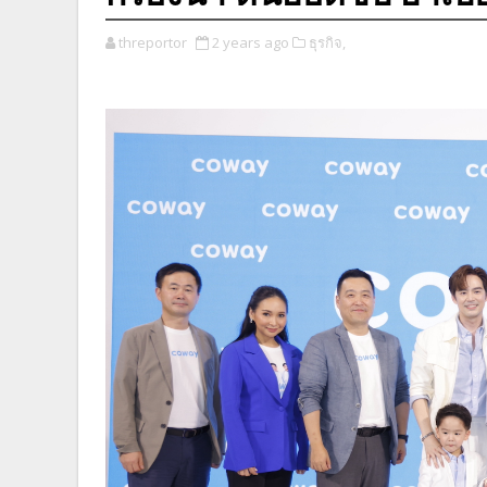
threportor
2 years ago
ธุรกิจ,