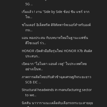
5G ...
เริ่มแล้ว ! งาน “Side by Side ช้อป ชิม แชร์ จาก
ใจเ...
ชไนเดอร์ อิเล็คทริค ดิจิทัลพาร์ทเนอร์สำหรับองค์
กรเ...
แอน ทองประสม กับบทบาทใหม่ในฐานะแฟชั่น
ดีไซเนอร์ ร่ว...
HONOR เปิดตัวมือถือรุ่นใหม่ HONOR X7b สัมผัส
ประสบก...
เปิดฉาก “โอโมดา แอนด์ เจคู” ในประเทศไทย
อย่างเป็นท...
ภาคการผลิตไทยปรับตัวช้าฉุดเศรษฐกิจระยะยาว
SCB EIC ...
Structural headwinds in manufacturing sector
to we...
นิสสัน นาวาราแนะเคล็ดลับเลือกรถกระบะสายลุย