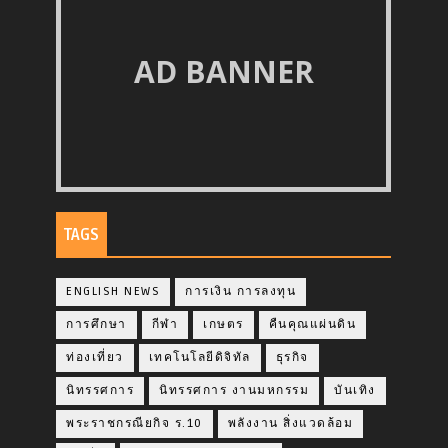
AD BANNER
TAGS
ENGLISH NEWS
การเงิน การลงทุน
การศึกษา
กีฬา
เกษตร
คืนคุณแผ่นดิน
ท่องเที่ยว
เทคโนโลยีดิจิทัล
ธุรกิจ
นิทรรศการ
นิทรรศการ งานมหกรรม
บันเทิง
พระราชกรณียกิจ ร.10
พลังงาน สิ่งแวดล้อม