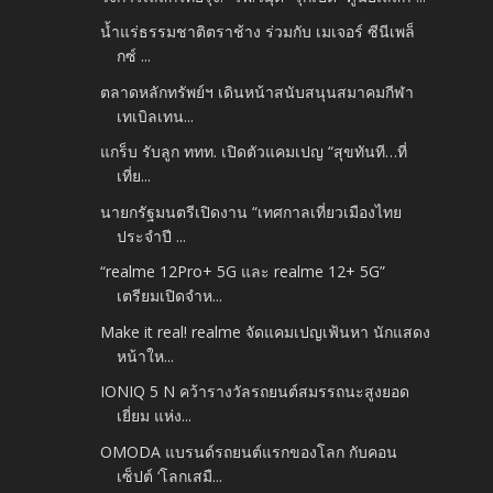
น้ำแร่ธรรมชาติตราช้าง ร่วมกับ เมเจอร์ ซีนีเพล็
กซ์ ...
ตลาดหลักทรัพย์ฯ เดินหน้าสนับสนุนสมาคมกีฬา
เทเบิลเทน...
แกร็บ รับลูก ททท. เปิดตัวแคมเปญ “สุขทันที…ที่
เที่ย...
นายกรัฐมนตรีเปิดงาน “เทศกาลเที่ยวเมืองไทย
ประจำปี ...
“realme 12Pro+ 5G และ realme 12+ 5G”
เตรียมเปิดจำห...
Make it real! realme จัดแคมเปญเฟ้นหา นักแสดง
หน้าให...
IONIQ 5 N คว้ารางวัลรถยนต์สมรรถนะสูงยอด
เยี่ยม แห่ง...
OMODA แบรนด์รถยนต์แรกของโลก กับคอน
เซ็ปต์ ‘โลกเสมื...