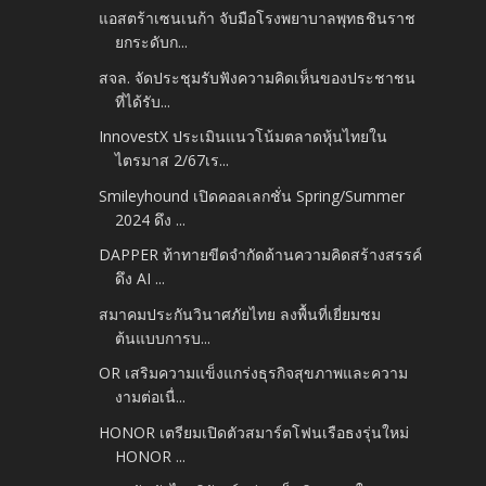
แอสตร้าเซนเนก้า จับมือโรงพยาบาลพุทธชินราช
ยกระดับก...
สจล. จัดประชุมรับฟังความคิดเห็นของประชาชน
ที่ได้รับ...
InnovestX ประเมินแนวโน้มตลาดหุ้นไทยใน
ไตรมาส 2/67เร...
Smileyhound เปิดคอลเลกชั่น Spring/Summer
2024 ดึง ...
DAPPER ท้าทายขีดจำกัดด้านความคิดสร้างสรรค์
ดึง AI ...
สมาคมประกันวินาศภัยไทย ลงพื้นที่เยี่ยมชม
ต้นแบบการบ...
OR เสริมความแข็งแกร่งธุรกิจสุขภาพและความ
งามต่อเนื่...
HONOR เตรียมเปิดตัวสมาร์ตโฟนเรือธงรุ่นใหม่
HONOR ...