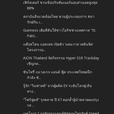
เฟิร์สเตอร์ ชวนช้อปรับซัมเมอร์มอบส่วนลดสูงสุด
88%
สถาบันสิ่งแวดล้อมไทย ชวนผู้ประกอบการ #มา
รักษ์กัน เ...
Guinness เติมสีสันให้ชาวไอริชช่วงเทศกาล “St.
Patri...
แค๊ปสโตน แอสเสท เปิดตัว ‘แคนวาส เพลินจิต’
โครงการม...
AION Thailand จัดกิจกรรม Hyper SSR Trackday
เชิญกล...
ซันโทรี่ เบเวอเรจ แอนด์ ฟู้ด ประเทศไทยผนึก
กำลัง ซั...
รู้จัก “วินฟาสต์” จากผู้ผลิต EV ระดับโลกสู่เส้น
ทาง...
“โฟร์ฟูดส์” รุกตลาด ปี 67 ตอกย้ำผู้นำตลาดผงปรุง
รส ...
เผยโฉม! 2 รถจักรยานยนต์คัสตอมไทรอัมพ์ Speed