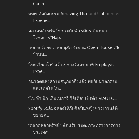
Canin...
ททท. จัดกิจกรรม Amazing Thailand Unbounded
Experie...
ตลาดหลักทรัพย์ฯ ร่วมกับพันธมิตรเดินหน้า
โครงการ“Hap...
เลอ กอร์ดอง เบลอ ดุสิต จัดงาน Open House เปิด
บ้านพ...
‘ไทยเวียตเจ็ท’ คว้า 3 รางวัลจากเวที Employee
Expe...
อนาคตแห่งความสนุกมาถึงแล้ว พบกับนวัตกรรม
และเทคโนโล...
“ไห่ ทั่ว นิว เอ็นเนอร์จี วีฮิเคิล” เปิดตัว VIAUTO...
Spotify เฉลิมฉลองให้กับศิลปินหญิงชาวเกาหลีที่
ขยายค...
“ตลาดหลักทรัพย์ฯ ต้อนรับ รมต. กระทรวงการต่าง
ประเทศ...