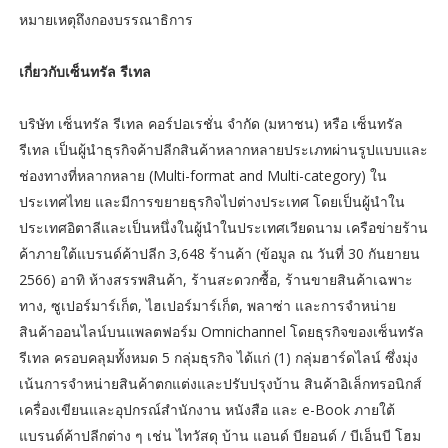
หมายเหตุถึงกองบรรณาธิการ
เกี่ยวกับเซ็นทรัล รีเทล
บริษัท เซ็นทรัล รีเทล คอร์ปอเรชั่น จำกัด (มหาชน) หรือ เซ็นทรัล
รีเทล เป็นผู้นำธุรกิจค้าปลีกสินค้าหลากหลายประเภทผ่านรูปแบบและ
ช่องทางที่หลากหลาย (Multi-format and Multi-category) ใน
ประเทศไทย และมีการขยายธุรกิจไปต่างประเทศ โดยเป็นผู้นำใน
ประเทศอิตาลีและเป็นหนึ่งในผู้นำในประเทศเวียดนาม เครือข่ายร้าน
ค้าภายใต้แบรนด์ค้าปลีก 3,648 ร้านค้า (ข้อมูล ณ วันที่ 30 กันยายน
2566) อาทิ ห้างสรรพสินค้า, ร้านสะดวกซื้อ, ร้านขายสินค้าเฉพาะ
ทาง, ซูเปอร์มาร์เก็ต, ไฮเปอร์มาร์เก็ต, พลาซ่า และการจำหน่าย
สินค้าออนไลน์บนแพลตฟอร์ม Omnichannel โดยธุรกิจของเซ็นทรัล
รีเทล ครอบคลุมทั้งหมด 5 กลุ่มธุรกิจ ได้แก่ (1) กลุ่มฮาร์ดไลน์ ซึ่งมุ่ง
เน้นการจำหน่ายสินค้าตกแต่งและปรับปรุงบ้าน สินค้าอิเล็กทรอนิกส์
เครื่องเขียนและอุปกรณ์สำนักงาน หนังสือ และ e-Book ภายใต้
แบรนด์ค้าปลีกต่าง ๆ เช่น ไทวัสดุ บ้าน แอนด์ บียอนด์ / บีเอ็นบี โฮม