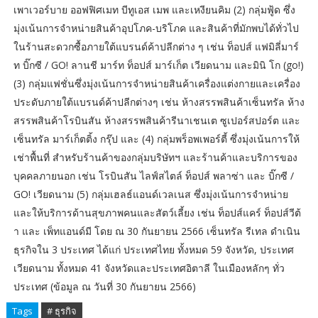
เพาเวอร์บาย ออฟฟิศเมท บีทูเอส เมพ และเหงียนคิม (2) กลุ่มฟู้ด ซึ่ง
มุ่งเน้นการจำหน่ายสินค้าอุปโภค-บริโภค และสินค้าที่มักพบได้ทั่วไป
ในร้านสะดวกซื้อภายใต้แบรนด์ค้าปลีกต่าง ๆ เช่น ท็อปส์ แฟมิลี่มาร์
ท บิ๊กซี / GO! ลานชี มาร์ท ท็อปส์ มาร์เก็ต เวียดนาม และมินิ โก (go!)
(3) กลุ่มแฟชั่นซึ่งมุ่งเน้นการจำหน่ายสินค้าเครื่องแต่งกายและเครื่อง
ประดับภายใต้แบรนด์ค้าปลีกต่างๆ เช่น ห้างสรรพสินค้าเซ็นทรัล ห้าง
สรรพสินค้าโรบินสัน ห้างสรรพสินค้ารีนาเชนเต ซูเปอร์สปอร์ต และ
เซ็นทรัล มาร์เก็ตติ้ง กรุ๊ป และ (4) กลุ่มพร็อพเพอร์ตี้ ซึ่งมุ่งเน้นการให้
เช่าพื้นที่ สำหรับร้านค้าของกลุ่มบริษัทฯ และร้านค้าและบริการของ
บุคคลภายนอก เช่น โรบินสัน ไลฟ์สไตล์ ท็อปส์ พลาซ่า และ บิ๊กซี /
GO! เวียดนาม (5) กลุ่มเฮลธ์แอนด์เวลเนส ซึ่งมุ่งเน้นการจำหน่าย
และให้บริการด้านสุขภาพคนและสัตว์เลี้ยง เช่น ท็อปส์แคร์ ท็อปส์วีต้
า และ เพ็ทแอนด์มี โดย ณ 30 กันยายน 2566 เซ็นทรัล รีเทล ดำเนิน
ธุรกิจใน 3 ประเทศ ได้แก่ ประเทศไทย ทั้งหมด 59 จังหวัด, ประเทศ
เวียดนาม ทั้งหมด 41 จังหวัดและประเทศอิตาลี ในเมืองหลักๆ ทั่ว
ประเทศ (ข้อมูล ณ วันที่ 30 กันยายน 2566)
Tags
# ธุรกิจ