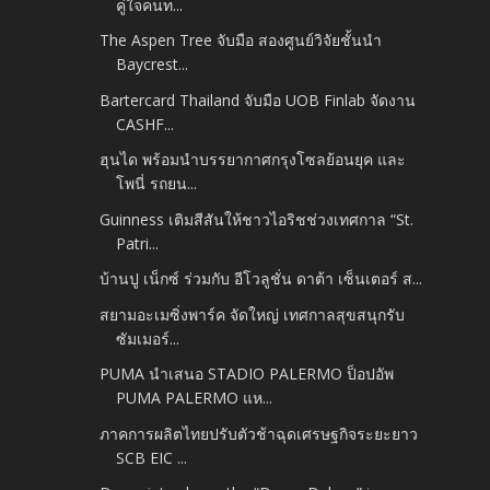
คู่ใจคนท...
The Aspen Tree จับมือ สองศูนย์วิจัยชั้นนำ
Baycrest...
Bartercard Thailand จับมือ UOB Finlab จัดงาน
CASHF...
ฮุนได พร้อมนำบรรยากาศกรุงโซลย้อนยุค และ
โพนี่ รถยน...
Guinness เติมสีสันให้ชาวไอริชช่วงเทศกาล “St.
Patri...
บ้านปู เน็กซ์ ร่วมกับ อีโวลูชั่น ดาต้า เซ็นเตอร์ ส...
สยามอะเมซิ่งพาร์ค จัดใหญ่ เทศกาลสุขสนุกรับ
ซัมเมอร์...
PUMA นำเสนอ STADIO PALERMO ป็อปอัพ
PUMA PALERMO แห...
ภาคการผลิตไทยปรับตัวช้าฉุดเศรษฐกิจระยะยาว
SCB EIC ...