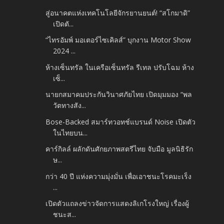
สู่อนาคตแห่งเทคโนโลยีจักรยานยนต์! “สโกมาดิ”
เปิดตั...
“ไทรอัมพ์ มอเตอร์ไซเคิลส์” บุกงาน Motor Show
2024 ...
ห้างเซ็นทรัล ในเครือเซ็นทรัล รีเทล ปรับโฉม ห้าง
เซ็...
นายกสมาคมประกันวินาศภัยไทย เปิดมุมมอง “พล
วัตทางสัง...
Bose-Backed สมาร์ทวอทช์แบรนด์ Noise เปิดตัว
ในไทยบน...
คาร์กิลล์ ผลักดันศักยภาพสตรีไทย จับมือ มูลนิธิรัก
ษ...
กว่า 40 ปี แห่งความมุ่งมั่น เพื่อเอาชนะโรคมะเร็ง
...
เปิดตัวแถลงข่าวจัดการแสดงลิเกโรงใหญ่ เรื่องผู้
ชนะส...