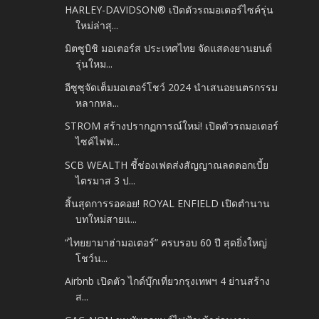
HARLEY-DAVIDSON® เปิดตัวรถมอเตอร์ไซค์รุ่น
ใหม่ล่าสุ...
มิตซูบิชิ มอเตอร์ส ประเทศไทย จัดแสดงยานยนต์
รุ่นใหม...
อีซูซุจัดเต็มมอเตอร์โชว์ 2024 นำเสนอยนตรกรรม
หลากหล...
STROM สร้างปรากฏการณ์ใหม่! เปิดตัวรถมอเตอร์
ไซค์ไฟฟ...
SCB WEALTH ชี้ช่องเฟดส่งสัญญาณลดดอกเบี้ย
ไตรมาส 3 ป...
สิ้นสุดการรอคอย! ROYAL ENFIELD เปิดตำนาน
บทใหม่สายแ...
“ไทยยามาฮ่ามอเตอร์” ครบรอบ 60 ปี สุดยิ่งใหญ่
โชว์น...
Airbnb เปิดตัว ไกด์บุ๊กเที่ยวกรุงเทพฯ 4 ย่านสร้าง
ส...