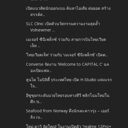
เปิดแนวคิดนักออกแบบ ค้นหาไอเดีย ต่อยอด สร้าง
สรรค์ส...
SLC Clinic เปิดตัวนวัตกรรมความงามสุดล้ำ
Volnewmer ...
เมเจอร์ ซีนีเพล็กซ์ ร่วมกับ สายการบินไทยเวียต
เจ็ท ...
‘ไทยเวียตเจ็ท’ ร่วมกับ ‘เมเจอร์ ซีนีเพล็กซ์’ เปิดต...
Converse จัดงาน ‘Welcome to CAPITAL C’ ฉล
องเปิดแฟล...
ฮุนได โมบิลิตี้ ประเทศไทย เปิด H-Studio แห่งแรก
ใจ...
อีซูซุยกระดับมวยไทยรอบทางทีวี พลิกโฉมใหม่ใน
ศึก Is...
Seafood from Norway ดึงนักเตะดาวรุ่ง – เออร์
ลิง เบ...
ใหม่-ดาวิ จัดใหญ่! ในงานเปิดตัว “realme 12Pro+