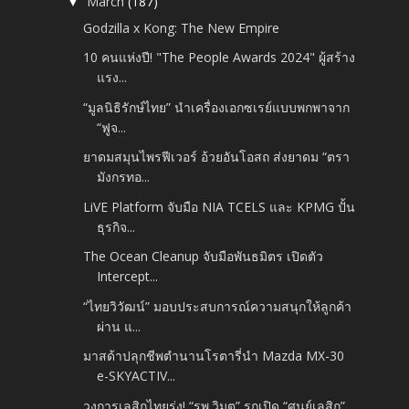
March
(187)
▼
Godzilla x Kong: The New Empire
10 คนแห่งปี! "The People Awards 2024" ผู้สร้าง
แรง...
“มูลนิธิรักษ์ไทย” นำเครื่องเอกซเรย์แบบพกพาจาก
“ฟูจ...
ยาดมสมุนไพรฟีเวอร์ อ้วยอันโอสถ ส่งยาดม “ตรา
มังกรทอ...
LiVE Platform จับมือ NIA TCELS และ KPMG ปั้น
ธุรกิจ...
The Ocean Cleanup จับมือพันธมิตร เปิดตัว
Intercept...
“ไทยวิวัฒน์” มอบประสบการณ์ความสนุกให้ลูกค้า
ผ่าน แ...
มาสด้าปลุกชีพตำนานโรตารี่นำ Mazda MX-30
e-SKYACTIV...
วงการเลสิกไทยรุ่ง! “รพ.วิมุต” รุกเปิด “ศูนย์เลสิก”...