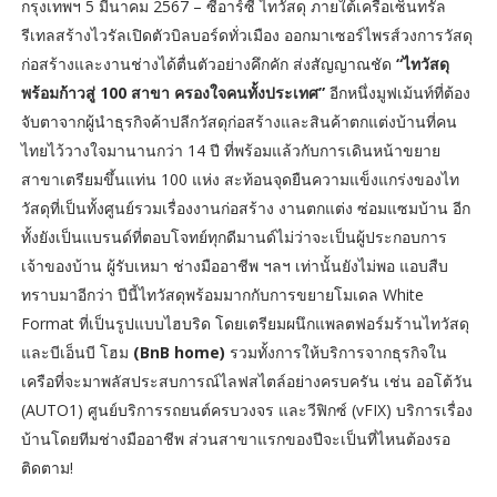
กรุงเทพฯ 5 มีนาคม 2567 – ซีอาร์ซี ไทวัสดุ ภายใต้เครือเซ็นทรัล
รีเทลสร้างไวรัลเปิดตัวบิลบอร์ดทั่วเมือง ออกมาเซอร์ไพรส์วงการวัสดุ
ก่อสร้างและงานช่างได้ตื่นตัวอย่างคึกคัก ส่งสัญญาณชัด
“ไทวัสดุ
พร้อมก้าวสู่ 100 สาขา ครองใจคนทั้งประเทศ”
อีกหนึ่งมูฟเม้นท์ที่ต้อง
จับตาจากผู้นำธุรกิจค้าปลีกวัสดุก่อสร้างและสินค้าตกแต่งบ้านที่คน
ไทยไว้วางใจมานานกว่า 14 ปี ที่พร้อมแล้วกับการเดินหน้าขยาย
สาขาเตรียมขึ้นแท่น 100 แห่ง สะท้อนจุดยืนความแข็งแกร่งของไท
วัสดุที่เป็นทั้งศูนย์รวมเรื่องงานก่อสร้าง งานตกแต่ง ซ่อมแซมบ้าน อีก
ทั้งยังเป็นแบรนด์ที่ตอบโจทย์ทุกดีมานด์ไม่ว่าจะเป็นผู้ประกอบการ
เจ้าของบ้าน ผู้รับเหมา ช่างมืออาชีพ ฯลฯ เท่านั้นยังไม่พอ แอบสืบ
ทราบมาอีกว่า ปีนี้ไทวัสดุพร้อมมากกับการขยายโมเดล White
Format ที่เป็นรูปแบบไฮบริด โดยเตรียมผนึกแพลตฟอร์มร้านไทวัสดุ
และบีเอ็นบี โฮม
(BnB home)
รวมทั้งการให้บริการจากธุรกิจใน
เครือที่จะมาพลัสประสบการณ์ไลฟสไตล์อย่างครบครัน เช่น ออโต้วัน
(AUTO1) ศูนย์บริการรถยนต์ครบวงจร และวีฟิกซ์ (vFIX) บริการเรื่อง
บ้านโดยทีมช่างมืออาชีพ ส่วนสาขาแรกของปีจะเป็นที่ไหนต้องรอ
ติดตาม!