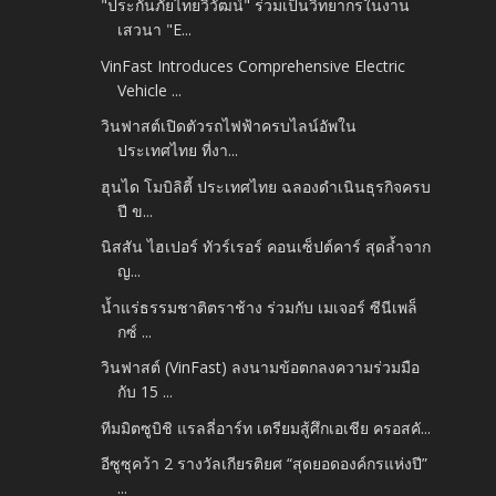
"ประกันภัยไทยวิวัฒน์" ร่วมเป็นวิทยากรในงาน
เสวนา "E...
VinFast Introduces Comprehensive Electric
Vehicle ...
วินฟาสต์เปิดตัวรถไฟฟ้าครบไลน์อัพใน
ประเทศไทย ที่งา...
ฮุนได โมบิลิตี้ ประเทศไทย ฉลองดำเนินธุรกิจครบ
ปี ข...
นิสสัน ไฮเปอร์ ทัวร์เรอร์ คอนเซ็ปต์คาร์ สุดล้ำจาก
ญ...
น้ำแร่ธรรมชาติตราช้าง ร่วมกับ เมเจอร์ ซีนีเพล็
กซ์ ...
วินฟาสต์ (VinFast) ลงนามข้อตกลงความร่วมมือ
กับ 15 ...
ทีมมิตซูบิชิ แรลลี่อาร์ท เตรียมสู้ศึกเอเชีย ครอสคั...
อีซูซุคว้า 2 รางวัลเกียรติยศ “สุดยอดองค์กรแห่งปี”
...