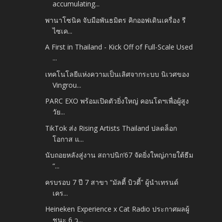
accumulating...
พานาโซนิค จับมือพันธมิตร คิกออฟเดินเครื่อง รี
ไซเค...
A First in Thailand - Kick Off of Full-Scale Used
...
เทคโนโลยีแห่งความเป็นเลิศจากระบบ นิเวศของ
Vingrou...
PARC EXO พร้อมเปิดตัวยิ่งใหญ่ คอนโดฯเพื่อผู้สูง
วัย...
TikTok ส่ง Rising Artists Thailand ปลดล็อก
โอกาส แ...
นับถอยหลังสู่งาน สถาปนิก’67 จัดยิ่งใหญ่ภายใต้ธีม
“...
ครบรอบ 7 ปี 7 สาขา “มัลตี้ บิวตี้” ผู้นำเทรนด์
เคร...
Heineken Experience x Cat Radio ประกาศผลผู้
ชนะ 6 ว...