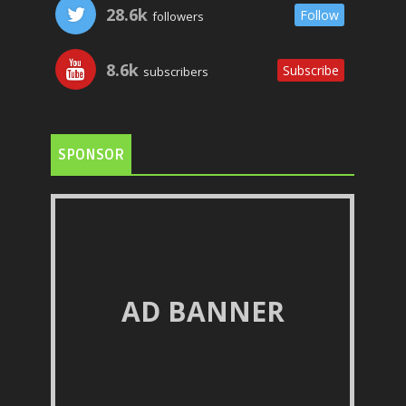
28.6k
Follow
followers
8.6k
Subscribe
subscribers
SPONSOR
AD BANNER