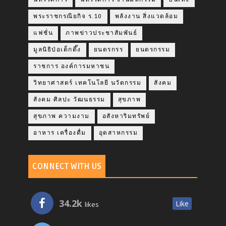
พระราชกรณียกิจ ร.10
พลังงาน สิ่งแวดล้อม
แฟชั่น
ภาพข่าวประชาสัมพันธ์
มูลนิธิป่อเต็กตึ๊ง
ยนตรกรร
ยนตรกรรม
ราชการ องค์การมหาชน
วิทยาศาสตร์ เทคโนโลยี นวัตกรรม
สังคม
สังคม ศิลปะ วัฒนธรรม
สุขภาพ
สุขภาพ ความงาม
อสังหาริมทรัพย์
อาหาร เครื่องดื่ม
อุตสาหกรรม
CONNECT WITH US
34.2k
Like
likes