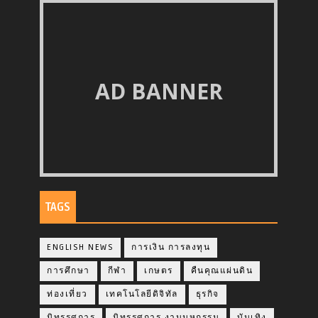
AD BANNER
TAGS
ENGLISH NEWS
การเงิน การลงทุน
การศึกษา
กีฬา
เกษตร
คืนคุณแผ่นดิน
ท่องเที่ยว
เทคโนโลยีดิจิทัล
ธุรกิจ
นิทรรศการ
นิทรรศการ งานมหกรรม
บันเทิง