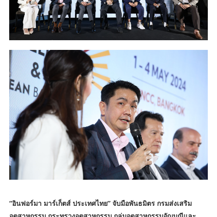
“อินฟอร์มา มาร์เก็ตส์ ประเทศไทย” จับมือพันธมิตร กรมส่งเสริม
อุตสาหกรรม กระทรวงอุตสาหกรรม กลุ่มอุตสาหกรรมอัญมณีและ