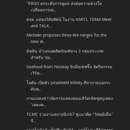
"ERGO ยกระดับการดูแล ส่งต่อความห่วงใย
เปลี่ยนการเด...
สจล. แสดงวิสัยทัศน์ ในงาน KMITL TEAM Meet
and TALK...
Michelin proposes three tire ranges for the
new al...
มิชลิน นำเสนอผลิตภัณฑ์ยาง 3 กลุ่มประเภท
สำหรับ ‘ปอ...
Seafood from Norway จับมือเชฟจิ๊บ จัดกิจกรรม
เวิร์ค...
โจตัน เปิดตัว Jotashield Infinity สีทาภายนอกระ
ดับพ...
งานแถลงข่าวจัดการแสดงคอนเสิร์ตเชิดชูครูเพลง
“เพลงค...
TCMC ร่วมงานสถาปนิก'67 ชูแนวคิด "วัสดุยั่งยืน"
จั...
แมคโดนัลด์ แท็คทีม ‘ต้าห์อู๋ – ออฟโรด’ เสิร์ฟความ