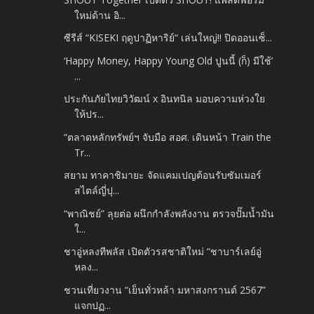
ใหม่ด้าน อิ...
ซีรีส์ “KISEKI ฤดูปาฏิหาริย์“ เล่นใหญ่!! ปิดออนเซ็...
‘Happy Money, Happy Young Old ปูนนี้ (ก็) มีใช้’
...
ประกันภัยไทยวิวัฒน์ x อินทนิล มอบความห่วงใย
ให้ปร...
“ตลาดหลักทรัพย์ฯ จับมือ สอศ. เดินหน้า Train the
Tr...
สยาม ทาคาชิมายะ จัดแคมเปญต้อนรับซัมเมอร์
สไตล์ญี่ปุ...
“พาณิชย์” ลุยต่อ ผนึกกำลังพลังงาน ตรวจปั๊มน้ำมัน
ใ...
ชาอู่หลงทีพลัส เปิดตัวรสชาติใหม่ “ชาบาร์เลย์อู่
หลง...
ชวนเที่ยวงาน “เย็นทั่วหล้า มหาสงกรานต์ 2567”
แจกปฏ...