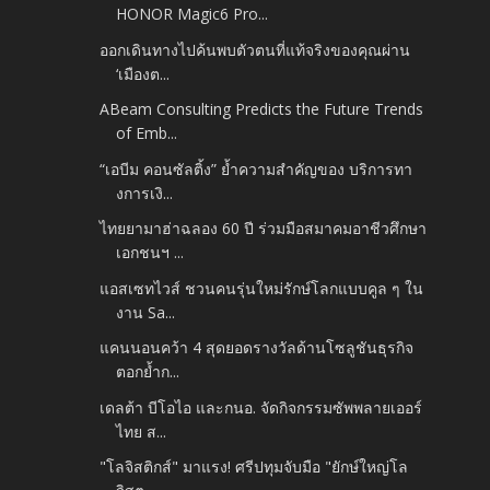
HONOR Magic6 Pro...
ออกเดินทางไปค้นพบตัวตนที่แท้จริงของคุณผ่าน
‘เมืองต...
ABeam Consulting Predicts the Future Trends
of Emb...
“เอบีม คอนซัลติ้ง” ย้ำความสำคัญของ บริการทา
งการเงิ...
ไทยยามาฮ่าฉลอง 60 ปี ร่วมมือสมาคมอาชีวศึกษา
เอกชนฯ ...
แอสเซทไวส์ ชวนคนรุ่นใหม่รักษ์โลกแบบคูล ๆ ใน
งาน Sa...
แคนนอนคว้า 4 สุดยอดรางวัลด้านโซลูชันธุรกิจ
ตอกย้ำก...
เดลต้า บีโอไอ และกนอ. จัดกิจกรรมซัพพลายเออร์
ไทย ส...
"โลจิสติกส์" มาแรง! ศรีปทุมจับมือ "ยักษ์ใหญ่โล