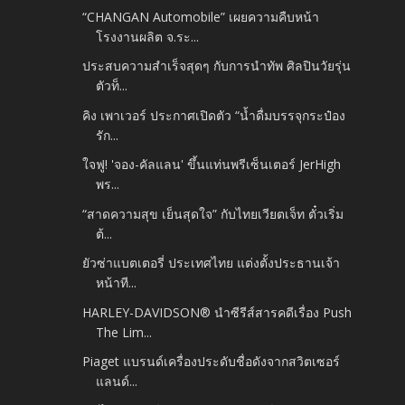
“CHANGAN Automobile” เผยความคืบหน้า
โรงงานผลิต จ.ระ...
ประสบความสำเร็จสุดๆ กับการนำทัพ ศิลปินวัยรุ่น
ตัวท็...
คิง เพาเวอร์ ประกาศเปิดตัว “น้ำดื่มบรรจุกระป๋อง
รัก...
ใจฟู! 'จอง-คัลแลน' ขึ้นแท่นพรีเซ็นเตอร์ JerHigh
พร...
“สาดความสุข เย็นสุดใจ” กับไทยเวียตเจ็ท ตั๋วเริ่ม
ต้...
ยัวซ่าแบตเตอรี่ ประเทศไทย แต่งตั้งประธานเจ้า
หน้าที...
HARLEY-DAVIDSON® นำซีรีส์สารคดีเรื่อง Push
The Lim...
Piaget แบรนด์เครื่องประดับชื่อดังจากสวิตเซอร์
แลนด์...