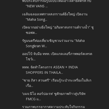
พบประสบการณ์รูปแบบใหม่เอาใจสายสตรีท กับ
“NEW VANS ...
เฉลิมฉลองเทศกาลสงกรานต์ยิ่งใหญ่ เปิดงาน
“Maha Song...
เปิดฉากอย่างยิ่งใหญ่ “อภิมหาสงกรานต์รางน้ำ” ชู
ซอฟต...
รัฐมนตรีท่องเที่ยวเชิญชวนร่วมงาน “Maha
Songkran W...
ออปโป้ จับมือ ททท. เปิดแกลเลอรี่ภาพพอร์ตเทรต
โชว์เ...
ททท. จัดทำโครงการ ASEAN + INDIA
SHOPPERS IN THAILA...
"ซาย ภิสา สวนศรี" เรียนรู้ระบำกะเหรี่ยงในลิเก
เรื่อ...
‘บมจ.นีโอ คอร์ปอเรท’ ชูศักยภาพก้าวสู่บริษัท
FMCG แ...
รวมภาพบรรยากาศความประทับใจกิจกรรม