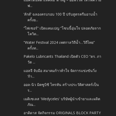
ฟ...
‘ลักส์’ ฉลองครบรอบ 100 ปี ปรับสูตรครีมอาบน้ำ
ครั้งย...
“ไฟเซอร์” เปิดแคมเปญ “โซนนี้อุ่นใจ ปลอดภัยจาก
โควิด...
“Water Festival 2024 เทศกาลวิถีน้ำ…วิถีไทย”
ครั้งท...
Pakelo Lubricants Thailand เปิดตัว CEO “ดร. ภา
วัต ...
แอลจี จับมือ สมาคมก้าวท้าใจ จัดการแข่งขันวิ่ง
‘ก้า...
ออล-นิว มิตซูบิชิ ไทรทัน สร้างประวัติศาสตร์เป็น
ร...
เมดิเซเลส 'Medyceles' บริษัทผู้นําเข้ายาและผลิต
ภัณ...
อาดิดาส จัดกิจกรรม ORIGINALS BLOCK PARTY