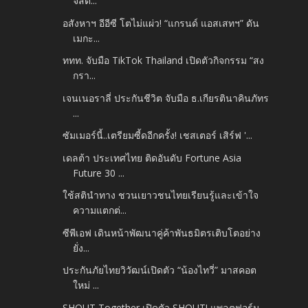
จิสต...
อสังหาฯ อีอีซี โตไม่แผ่ว! “แกรนด์ แอสเสทฯ” ดัน
เมกะ...
ททท. จับมือ TikTok Thailand เปิดตัวกิจกรรม “สง
กรา...
เจนเนอราลี่ ประกันชีวิต จับมือ ธ.เกียรตินาคินภัทร
...
ซัมเมอร์นี้..เตรียมซี้ดอีกครั้ง! เชสเตอร์ เสิร์ฟ '...
เดลต้า ประเทศไทย ติดอันดับ Fortune Asia
Future 30 ...
ใช้สตินำทาง ชวนเยาวชนไทยเรียนรู้และเข้าใจ
ความแตกต่...
ซีพีเอฟ เดินหน้าพัฒนาคู่ค้าพันธมิตรเติบโตอย่าง
ยั่ง...
ประกันภัยไทยวิวัฒน์เปิดตัว “น้องไทวี่” มาสคอต
ใหม่ ...
SHOUT Together เปิดตัว SHOUT! แพลตฟอร์ม