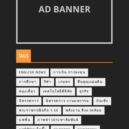
AD BANNER
TAGS
ENGLISH NEWS
การเงิน การลงทุน
การศึกษา
กีฬา
เกษตร
คืนคุณแผ่นดิน
ท่องเที่ยว
เทคโนโลยีดิจิทัล
ธุรกิจ
นิทรรศการ
นิทรรศการ งานมหกรรม
บันเทิง
พระราชกรณียกิจ ร.10
พลังงาน สิ่งแวดล้อม
แฟชั่น
ภาพข่าวประชาสัมพันธ์