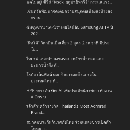
ฉุดไม่อยู่! ซีรีส์ “Kiseki ฤดูปาฏิหาริย์” กระแสแรง...
เซ็นทรัลพัฒนาจัดเต็มความสนุกต่อเนื่องส่งท้ายสง
กราน...
ซัมซุงชวน “เต-นิว” เผยไลน์อัป Samsung AI TV ปี
202...
“คิทโด้” วิตามินเม็ดเคี้ยว 2 สูตร 2 รสชาติ มีประ
โย...
ไทเชฟ แนะนำ ผงชงรสมะพร้าวน้ำหอม และ
มะนาวน้ำผึ้ง ต้...
โรยัล เอ็นฟิลด์ ตอกย้ำความแข็งแกร่งใน
ประเทศไทย ด้...
HPE ยกระดับ GenAI เพิ่มประสิทธิภาพการทำงาน
AIOps บ...
‘เจ้าสัว’ คว้ารางวัล Thailand’s Most Admired
Brand...
สมาคมประกันวินาศภัยไทย ร่วมแถลงข่าวเปิดตัว
โครงกา...