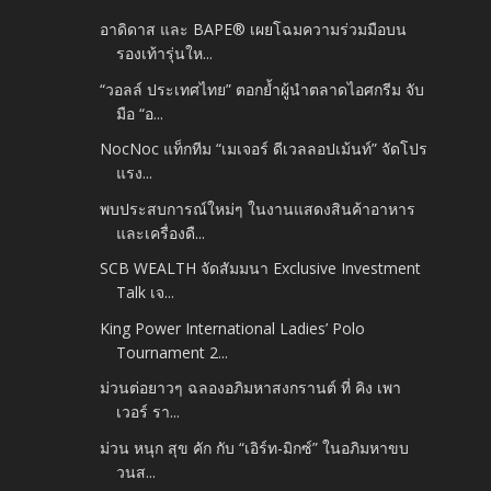
อาดิดาส และ BAPE® เผยโฉมความร่วมมือบน
รองเท้ารุ่นให...
“วอลล์ ประเทศไทย” ตอกย้ำผู้นำตลาดไอศกรีม จับ
มือ “อ...
NocNoc แท็กทีม “เมเจอร์ ดีเวลลอปเม้นท์” จัดโปร
แรง...
พบประสบการณ์ใหม่ๆ ในงานแสดงสินค้าอาหาร
และเครื่องดื...
SCB WEALTH จัดสัมมนา Exclusive Investment
Talk เจ...
King Power International Ladies’ Polo
Tournament 2...
ม่วนต่อยาวๆ ฉลองอภิมหาสงกรานต์ ที่ คิง เพา
เวอร์ รา...
ม่วน หนุก สุข คัก กับ “เอิร์ท-มิกซ์” ในอภิมหาขบ
วนส...