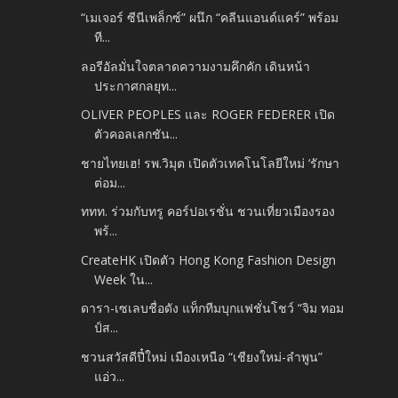
“เมเจอร์ ซีนีเพล็กซ์” ผนึก “คลีนแอนด์แคร์” พร้อม
ที...
ลอรีอัลมั่นใจตลาดความงามคึกคัก เดินหน้า
ประกาศกลยุท...
OLIVER PEOPLES และ ROGER FEDERER เปิด
ตัวคอลเลกชัน...
ชายไทยเฮ! รพ.วิมุต เปิดตัวเทคโนโลยีใหม่ ‘รักษา
ต่อม...
ททท. ร่วมกับทรู คอร์ปอเรชั่น ชวนเที่ยวเมืองรอง
พร้...
CreateHK เปิดตัว Hong Kong Fashion Design
Week ใน...
ดารา-เซเลบชื่อดัง แท็กทีมบุกแฟชั่นโชว์ “จิม ทอม
ป์ส...
ชวนสวัสดีปี๋ใหม่ เมืองเหนือ “เชียงใหม่-ลำพูน”
แอ่ว...