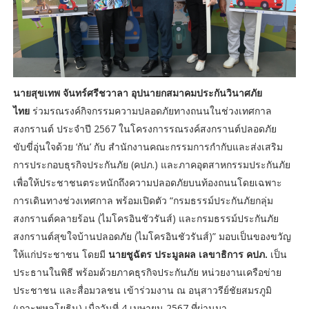
นายสุขเทพ จันทร์ศรีชวาลา อุปนายกสมาคมประกันวินาศภัย
ไทย
ร่วมรณรงค์กิจกรรมความปลอดภัยทางถนนในช่วงเทศกาล
สงกรานต์ ประจำปี 2567 ในโครงการรณรงค์สงกรานต์ปลอดภัย
ขับขี่อุ่นใจด้วย ‘กัน’ กับ สำนักงานคณะกรรมการกำกับและส่งเสริม
การประกอบธุรกิจประกันภัย (คปภ.) และภาคอุตสาหกรรมประกันภัย
เพื่อให้ประชาชนตระหนักถึงความปลอดภัยบนท้องถนนโดยเฉพาะ
การเดินทางช่วงเทศกาล พร้อมเปิดตัว “กรมธรรม์ประกันภัยกลุ่ม
สงกรานต์คลายร้อน (ไมโครอินชัวรันส์) และกรมธรรม์ประกันภัย
สงกรานต์สุขใจบ้านปลอดภัย (ไมโครอินชัวรันส์)” มอบเป็นของขวัญ
ให้แก่ประชาชน โดยมี
นายชูฉัตร ประมูลผล เลขาธิการ คปภ.
เป็น
ประธานในพิธี พร้อมด้วยภาคธุรกิจประกันภัย หน่วยงานเครือข่าย
ประชาชน และสื่อมวลชน เข้าร่วมงาน ณ อนุสาวรีย์ชัยสมรภูมิ
(เกาะพหลโยธิน) เมื่อวันที่ 4 เมษายน 2567 ที่ผ่านมา