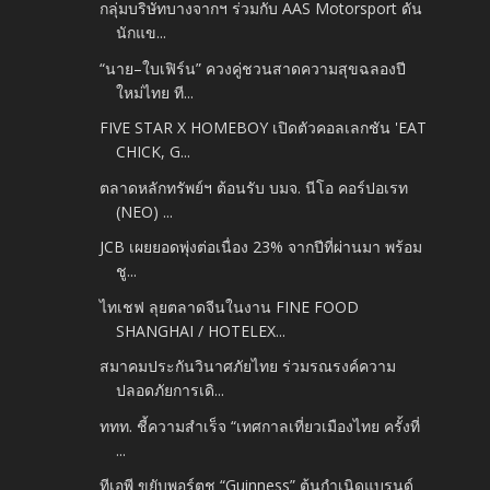
กลุ่มบริษัทบางจากฯ ร่วมกับ AAS Motorsport ดัน
นักแข...
“นาย–ใบเฟิร์น” ควงคู่ชวนสาดความสุขฉลองปี
ใหม่ไทย ที...
FIVE STAR X HOMEBOY เปิดตัวคอลเลกชัน 'EAT
CHICK, G...
ตลาดหลักทรัพย์ฯ ต้อนรับ บมจ. นีโอ คอร์ปอเรท
(NEO) ...
JCB เผยยอดพุ่งต่อเนื่อง 23% จากปีที่ผ่านมา พร้อม
ชู...
ไทเชฟ ลุยตลาดจีนในงาน FINE FOOD
SHANGHAI / HOTELEX...
สมาคมประกันวินาศภัยไทย ร่วมรณรงค์ความ
ปลอดภัยการเดิ...
ททท. ชี้ความสำเร็จ “เทศกาลเที่ยวเมืองไทย ครั้งที่
...
ทีเอพี ขยับพอร์ตชู “Guinness” ต้นกำเนิดแบรนด์