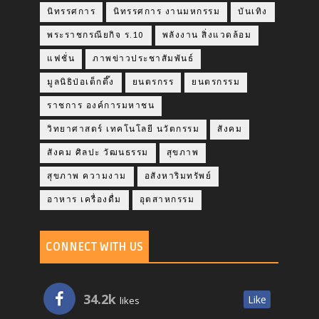
นิทรรศการ
นิทรรศการ งานมหกรรม
บันเทิง
พระราชกรณียกิจ ร.10
พลังงาน สิ่งแวดล้อม
แฟชั่น
ภาพข่าวประชาสัมพันธ์
มูลนิธิป่อเต็กตึ๊ง
ยนตรกรร
ยนตรกรรม
ราชการ องค์การมหาชน
วิทยาศาสตร์ เทคโนโลยี นวัตกรรม
สังคม
สังคม ศิลปะ วัฒนธรรม
สุขภาพ
สุขภาพ ความงาม
อสังหาริมทรัพย์
อาหาร เครื่องดื่ม
อุตสาหกรรม
CONNECT WITH US
34.2k
Like
likes