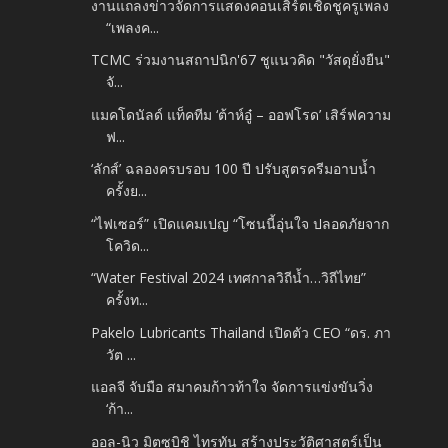
งานแถลงข่าวจัดการแสดงคอนเสิร์ตเชิดชูครูเพลง
“เพลงค...
TCMC ร่วมงานสถาปนิก'67 ชูแนวคิด "วัสดุยั่งยืน"
จั...
แมคโดนัลด์ แท็คทีม ‘ต้าห์อู๋ – ออฟโรด’ เสิร์ฟความ
ฟ...
‘ลักส์’ ฉลองครบรอบ 100 ปี ปรับสูตรครีมอาบน้ำ
ครั้งย...
“ไฟเซอร์” เปิดแคมเปญ “โซนนี้อุ่นใจ ปลอดภัยจาก
โควิด...
“Water Festival 2024 เทศกาลวิถีน้ำ…วิถีไทย”
ครั้งท...
Pakelo Lubricants Thailand เปิดตัว CEO “ดร. ภา
วัต ...
แอลจี จับมือ สมาคมก้าวท้าใจ จัดการแข่งขันวิ่ง
‘ก้า...
ออล-นิว มิตซูบิชิ ไทรทัน สร้างประวัติศาสตร์เป็น