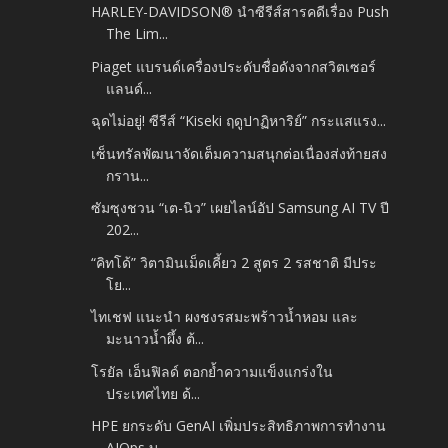
HARLEY-DAVIDSON® นำซีรีส์สารคดีเรื่อง Push
The Lim...
Piaget แบรนด์เครื่องประดับชื่อดังจากสวิตเซอร์
แลนด์...
ฉุดไม่อยู่! ซีรีส์ “Kiseki ฤดูปาฏิหาริย์” กระแสแรง...
เซ็นทรัลพัฒนาจัดเต็มความสนุกต่อเนื่องส่งท้ายสง
กราน...
ซัมซุงชวน “เต-นิว” เผยไลน์อัป Samsung AI TV ปี
202...
“คิทโด้” วิตามินเม็ดเคี้ยว 2 สูตร 2 รสชาติ มีประ
โย...
ไทเชฟ แนะนำ ผงชงรสมะพร้าวน้ำหอม และ
มะนาวน้ำผึ้ง ต้...
โรยัล เอ็นฟิลด์ ตอกย้ำความแข็งแกร่งใน
ประเทศไทย ด้...
HPE ยกระดับ GenAI เพิ่มประสิทธิภาพการทำงาน
AIOps บ...