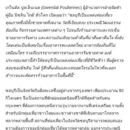
เกว็นดัล ปูลเล็นเนค (Gwendal Poullennec) ผู้อำนวยการฝ่ายจัดทำ
คู่มือ ‘มิชลิน ไกด์’ ทั่วโลก เปิดเผยว่า
“ชลบุรีเป็นแหล่งท่องเที่ยว
คุณภาพซึ่งมีทั้งชายหาดที่งดงาม วัดที่เงียบสงบ ประเพณีวัฒนธรรม
ท้องถิ่น กิจกรรมตามเทศกาลต่าง ๆ ไปจนถึงร้านอาหารและรถเข็น
ขายอาหารริมทาง และสถานบันเทิงยามค่ำคืนที่น่าตื่นตาตื่นใจ ทั้งยัง
โดดเด่นเป็นพิเศษในเรื่องอาหารทะเลสดใหม่ อาหารท้องถิ่นที่ไม่
เหมือนใคร รวมถึงบรรยากาศการทานอาหารริมชายหาด องค์
ประกอบเหล่านี้ทำให้ชลบุรีเป็นแหล่งท่องเที่ยวที่มีชีวิตชีวา ทีมผู้ตรวจ
สอบของมิชลิน ไกด์ รู้สึกตื่นเต้นและแทบอดใจรอไม่ไหวที่จะออก
สำรวจและคัดสรรร้านอาหารในพื้นที่นี้”
ชลบุรีเป็นจังหวัดริมฝั่งทะเลซึ่งอยู่ห่างจากกรุงเทพฯ เพียงประมาณ 80
กิโลเมตร จึงเป็นสถานที่พักผ่อนยอดนิยมที่ใกล้ที่สุดสำหรับคน
กรุงเทพฯ ที่ต้องการหลบหนีความวุ่นวายจากงานที่เคร่งเครียด รวมทั้ง
สำหรับนักท่องเที่ยวชาวไทยและชาวต่างชาติที่เดินทางมาไกลจาก
หลากหลายพื้นที่ สถานที่ท่องเที่ยวในจังหวัดชลบุรีสามารถตอบสนอง
ความต้องการของนักท่องเที่ยวได้หลากหลายกลุ่ม นอกจากประเพณี