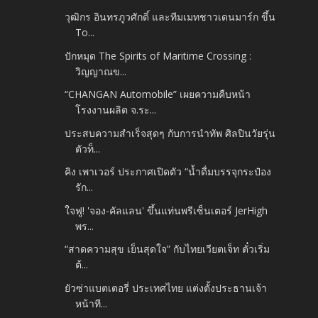
วุฒิกร อินทรภูวศักดิ์ และทีมเมทชาวเดนมาร์ก ขึ้น
To...
ปักหมุด The Spirits of Maritime Crossing :
วิญญาณข...
“CHANGAN Automobile” เผยความคืบหน้า
โรงงานผลิต จ.ระ...
ประสบความสำเร็จสุดๆ กับการนำทัพ ศิลปินวัยรุ่น
ตัวท็...
คิง เพาเวอร์ ประกาศเปิดตัว “น้ำดื่มบรรจุกระป๋อง
รัก...
ใจฟู! 'จอง-คัลแลน' ขึ้นแท่นพรีเซ็นเตอร์ JerHigh
พร...
“สาดความสุข เย็นสุดใจ” กับไทยเวียตเจ็ท ตั๋วเริ่ม
ต้...
ยัวซ่าแบตเตอรี่ ประเทศไทย แต่งตั้งประธานเจ้า
หน้าที...