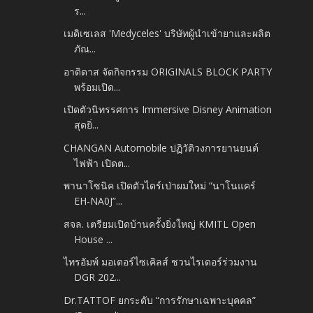
ร...
เมดิเซเลส 'Medyceles' บริษัทผู้นําเข้ายาและผลิต
ภัณ...
อาดิดาส จัดกิจกรรม ORIGINALS BLOCK PARTY
พร้อมเปิด...
เปิดตัวนิทรรศการ Immersive Disney Animation
สุดยิ่...
CHANGAN Automobile ปฏิวัติวงการยานยนต์
ไฟฟ้า เปิดต...
พานาโซนิค เปิดตัวไดร์เป่าผมใหม่ “นาโนแคร์
EH-NA0J”...
สจล. เตรียมเปิดบ้านครั้งยิ่งใหญ่ KMITL Open
House ...
ไทรอัมพ์ มอเตอร์ไซเคิลส์ ชวนไรเดอร์ร่วมงาน
DGR 202...
Dr.TATTOF ยกระดับ “การรักษาเฉพาะบุคคล”