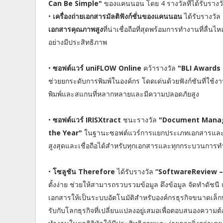
Can Be Simple"
ของแคนนอน โดย 4 รางวัลที่ได้รับราง
•
เครื่องถ่ายเอกสารมัลติฟังก์ชั่นของแคนนอน
ได้รับรางวัล
เอกสารคุณภาพสูง
ที่น่าเชื่อถือที่สุดพร้อมการทำงานที่ล
อย่างมีประสิทธิภาพ
•
ซอฟต์แวร์ uniFLOW Online
คว้ารางวัล
"BLI Awards
ช่วยยกระดับการพิมพ์ในองค์กร โดดเด่นด้วยฟังก์ชันที่ใช
พิมพ์และสแกนที่หลากหลายและมีความปลอดภัยสูง
•
ซอฟต์แวร์ IRISXtract
ชนะรางวัล
"Document Manage
the Year"
ในฐานะซอฟต์แวร์การแยกประเภทเอกสารและการ
สูงสุดและเชื่อถือได้สำหรับทุกเอกสารและทุกกระบวนการ
•
โซลูชัน Therefore
ได้รับรางวัล
“SoftwareReview –
ตั้งง่าย ช่วยให้สามารถรวบรวมข้อมูล ดึงข้อมูล จัดทำดัชนี 
เอกสารให้เป็นระบบอัตโนมัติสำหรับองค์กรธุรกิจขนาดเล็ก
รับกับโลกธุรกิจที่เปลี่ยนแปลงอยู่เสมอเพื่อตอบสนองควา