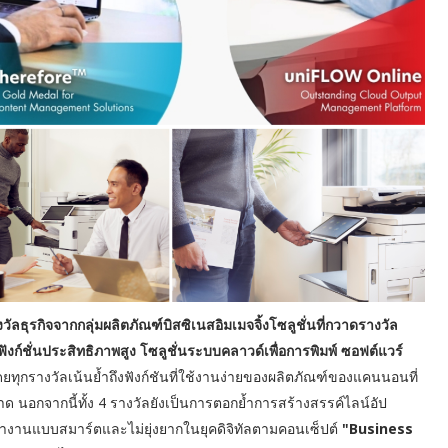
ธุรกิจจากกลุ่มผลิตภัณฑ์บิสซิเนสอิมเมจจิ้งโซลูชั่นที่กวาดรางวัล
ฟังก์ชั่นประสิทธิภาพสูง โซลูชั่นระบบคลาวด์เพื่อการพิมพ์ ซอฟต์แวร์
ยทุกรางวัลเน้นย้ำถึงฟังก์ชันที่ใช้งานง่ายของผลิตภัณฑ์ของแคนนอนที่
 นอกจากนี้ทั้ง 4 รางวัลยังเป็นการตอกย้ำการสร้างสรรค์ไลน์อัป
รทำงานแบบสมาร์ตและไม่ยุ่งยากในยุคดิจิทัลตามคอนเซ็ปต์
"Business