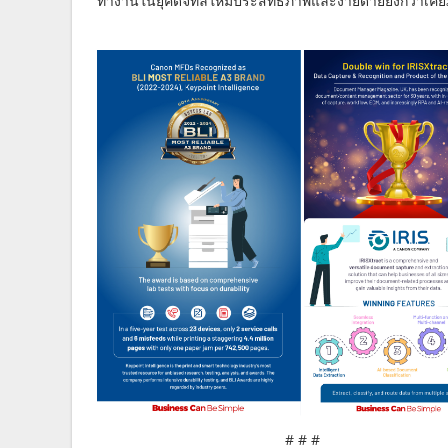
ทำงานในยุคดิจิทัลให้มีประสิทธิภาพและง่ายดายยิ่งกว่าเค
# # #