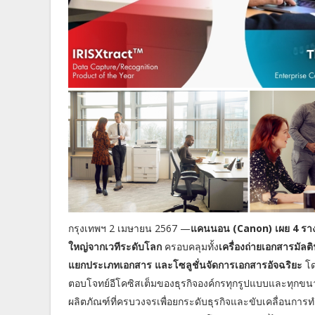
กรุงเทพฯ 2 เมษายน 2567 —
แคนนอน (Canon) เผย 4 รางวัล
ใหญ่จากเวทีระดับโลก
ครอบคลุมทั้ง
เครื่องถ่ายเอกสารมัลติ
แยกประเภทเอกสาร และโซลูชั่นจัดการเอกสารอัจฉริยะ
โด
ตอบโจทย์อีโคซิสเต็มของธุรกิจองค์กรทุกรูปแบบและทุกขนาด
ผลิตภัณฑ์ที่ครบวงจรเพื่อยกระดับธุรกิจและขับเคลื่อนกา