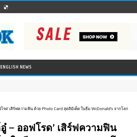
ENGLISH NEWS
ออฟโรด’ เสิร์ฟความฟิน ด้วย Photo Card สุดลิมิเต็ด ในธีม WcDonald’s จากโลก
์อู๋ – ออฟโรด’ เสิร์ฟความฟิน