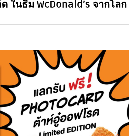
เต็ด ในธีม WcDonald’s จากโลก