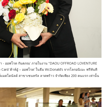
ู๋ พิทยา - ออฟโรด กันตภณ' ภายในงาน “DAOU OFFROAD LOVENTURE
 Card ‘ต้าห์อู๋ – ออฟโรด’ ในธีม WcDonald’s จากโลกอนิเมะ ฟรีทันที
ี่แมคโดนัลด์ สาขาเซนทรัล ลาดพร้าว จำกัดเพียง 200 คนแรก เท่านั้น