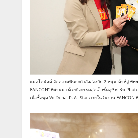
แมคโดนัลด์ จัดความฟินยกกำลังสองกับ 2 หนุ่ม 'ต้าห์อ
FANCON” ที่ผ่านมา ด้วยกิจกรรมสุดเอ็กซ์คลูซีฟ! รับ Photo
เมื่อซื้อชุด WcDonald’s All Star ภายในวันงาน FANCON ท