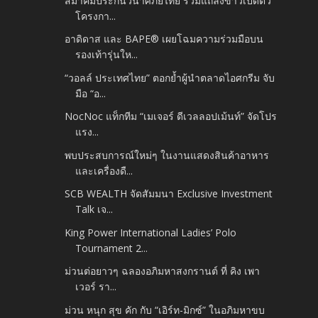
สมาคมประกันวินาศภัยไทย ร่วมแถลงข่าวเปิดตัว
โครงกา...
อาดิดาส และ BAPE® เผยโฉมความร่วมมือบน
รองเท้ารุ่นให...
“วอลล์ ประเทศไทย” ตอกย้ำผู้นำตลาดไอศกรีม จับ
มือ “อ...
NocNoc แท็กทีม “เมเจอร์ ดีเวลลอปเม้นท์” จัดโปร
แรง...
พบประสบการณ์ใหม่ๆ ในงานแสดงสินค้าอาหาร
และเครื่องดื...
SCB WEALTH จัดสัมมนา Exclusive Investment
Talk เจ...
King Power International Ladies’ Polo
Tournament 2...
ม่วนต่อยาวๆ ฉลองอภิมหาสงกรานต์ ที่ คิง เพา
เวอร์ รา...
ม่วน หนุก สุข คัก กับ “เอิร์ท-มิกซ์” ในอภิมหาขบ