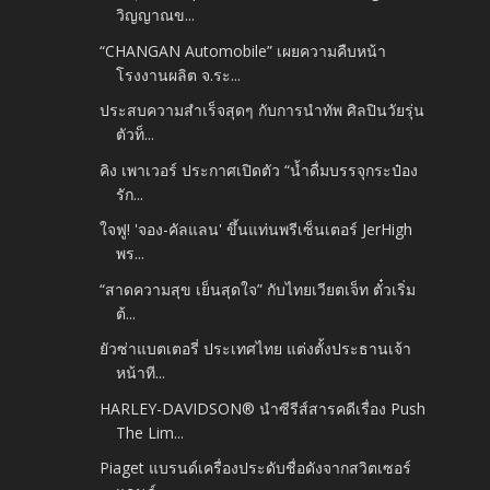
วิญญาณข...
“CHANGAN Automobile” เผยความคืบหน้า
โรงงานผลิต จ.ระ...
ประสบความสำเร็จสุดๆ กับการนำทัพ ศิลปินวัยรุ่น
ตัวท็...
คิง เพาเวอร์ ประกาศเปิดตัว “น้ำดื่มบรรจุกระป๋อง
รัก...
ใจฟู! 'จอง-คัลแลน' ขึ้นแท่นพรีเซ็นเตอร์ JerHigh
พร...
“สาดความสุข เย็นสุดใจ” กับไทยเวียตเจ็ท ตั๋วเริ่ม
ต้...
ยัวซ่าแบตเตอรี่ ประเทศไทย แต่งตั้งประธานเจ้า
หน้าที...
HARLEY-DAVIDSON® นำซีรีส์สารคดีเรื่อง Push
The Lim...
Piaget แบรนด์เครื่องประดับชื่อดังจากสวิตเซอร์