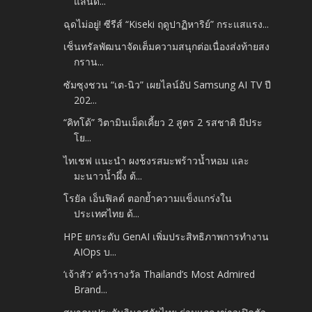
แลนด์...
ฉุดไม่อยู่! ซีรีส์ “Kiseki ฤดูปาฏิหาริย์” กระแสแรง...
เซ็นทรัลพัฒนาจัดเต็มความสนุกต่อเนื่องส่งท้ายสง
กราน...
ซัมซุงชวน “เต-นิว” เผยไลน์อัป Samsung AI TV ปี
202...
“คิทโด้” วิตามินเม็ดเคี้ยว 2 สูตร 2 รสชาติ มีประ
โย...
ไทเชฟ แนะนำ ผงชงรสมะพร้าวน้ำหอม และ
มะนาวน้ำผึ้ง ต้...
โรยัล เอ็นฟิลด์ ตอกย้ำความแข็งแกร่งใน
ประเทศไทย ด้...
HPE ยกระดับ GenAI เพิ่มประสิทธิภาพการทำงาน
AIOps บ...
‘เจ้าสัว’ คว้ารางวัล Thailand’s Most Admired
Brand...