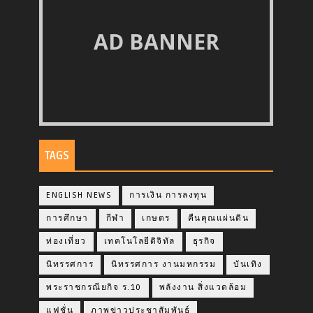
AD BANNER
TAGS
ENGLISH NEWS
การเงิน การลงทุน
การศึกษา
กีฬา
เกษตร
คืนคุณแผ่นดิน
ท่องเที่ยว
เทคโนโลยีดิจิทัล
ธุรกิจ
นิทรรศการ
นิทรรศการ งานมหกรรม
บันเทิง
พระราชกรณียกิจ ร.10
พลังงาน สิ่งแวดล้อม
แฟชั่น
ภาพข่าวประชาสัมพันธ์