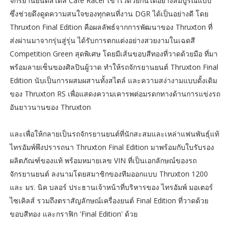
จักรยานยนต์สไตล์ Cafe Racer เข้าไว้ด้วยกันได้อย่างสมบูรณ์แบบ
ซึ่งช่วยดึงดูดความสนใจของทุกคนที่งาน DGR ได้เป็นอย่างดี โดย
Thruxton Final Edition คือผลลัพธ์จากการพัฒนาของ Thruxton ที่
ส่งผ่านมาจากรุ่นสู่รุ่น ได้รับการตกแต่งอย่างสวยงามในเฉดสี
Competition Green สุดพิเศษ โดยมีเส้นขอบสีทองที่วาดด้วยมือ ที่มา
พร้อมลายเซ็นของศิลปินผู้วาด ทำให้รถจักรยานยนต์ Thruxton Final
Edition นับเป็นการผสมผสานทั้งสไตล์ และความสง่างามแบบดั้งเดิม
ของ Thruxton RS เพื่อแสดงความเคารพต่อมรดกทางด้านการแข่งรถ
อันยาวนานของ Thruxton
และเพื่อให้กลายเป็นรถจักรยานยนต์ที่นักสะสมและเหล่าแฟนพันธุ์แท้
ไทรอัมพ์พึงปรารถนา Thruxton Final Edition มาพร้อมกับใบรับรอง
ผลิตภัณฑ์ของแท้ พร้อมหมายเลข VIN ที่เป็นเอกลักษณ์ของรถ
จักรยานยนต์ ลงนามโดยสมาชิกของทีมออกแบบ Thruxton 1200
และ มร. นิค บลอร์ ประธานเจ้าหน้าที่บริหารของ ไทรอัมพ์ มอเตอร์
ไซเคิลส์ รวมถึงตราสัญลักษณ์เครื่องยนต์ Final Edition ที่วาดด้วย
ขอบสีทอง และกราฟิก 'Final Edition' ด้วย