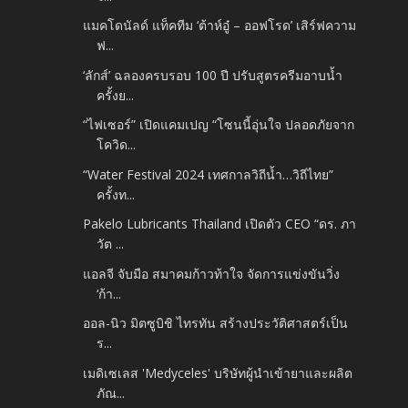
แมคโดนัลด์ แท็คทีม ‘ต้าห์อู๋ – ออฟโรด’ เสิร์ฟความ
ฟ...
‘ลักส์’ ฉลองครบรอบ 100 ปี ปรับสูตรครีมอาบน้ำ
ครั้งย...
“ไฟเซอร์” เปิดแคมเปญ “โซนนี้อุ่นใจ ปลอดภัยจาก
โควิด...
“Water Festival 2024 เทศกาลวิถีน้ำ…วิถีไทย”
ครั้งท...
Pakelo Lubricants Thailand เปิดตัว CEO “ดร. ภา
วัต ...
แอลจี จับมือ สมาคมก้าวท้าใจ จัดการแข่งขันวิ่ง
‘ก้า...
ออล-นิว มิตซูบิชิ ไทรทัน สร้างประวัติศาสตร์เป็น
ร...
เมดิเซเลส 'Medyceles' บริษัทผู้นําเข้ายาและผลิต
ภัณ...