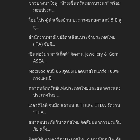
ชาวบางนาใจฟู! “ห้างเซ็นทรัลเมกาบางนา” พร้อม
มอบประส...
โฮมโปร-ผู้นำเรื่องบ้าน ประกาศยุทธศาสตร์ 5 ปี สู่
ธุ...
สำนักงานพาณิชย์อิตาเลียนประจำประเทศไทย
(ITA) จับมื...
“อินฟอร์มา มาร์เก็ตส์” จัดงาน Jewellery & Gem
ASEA...
NocNoc จบปี 66 สุดปัง! ยอดขายโตแกร่ง 100%
กางแผนปี...
ตลาดหลักทรัพย์แห่งประเทศไทยและธนาคารแห่ง
ประเทศไทย ...
เออาร์ไอพี จับมือ สถาบัน ICTI และ ETDA จัดงาน
“THA...
สมาคมประกันวินาศภัยไทย จัดสัมมนาการประกัน
ภัย ครั้ง...
มิตซูบิชิ มอเตอร์ส ประเทศไทย ฉลองชัยบนโพเดีย