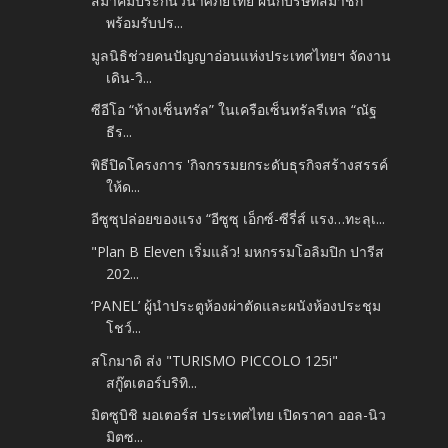
สมาคมประกันวินาศภัยไทย ผนึกบริษัทสมาชิก
พร้อมรับปร...
มูลนิธิช่วยคนปัญญาอ่อนแห่งประเทศไทยฯ จัดงาน
เดิน-วิ...
ซีอีโอ “ห้างเซ็นทรัล” ในเครือเซ็นทรัลรีเทล “ณัฐ
ธีร...
พิธีปิดโครงการ 'กิจกรรมยกระดับธุรกิจสร้างสรรค์
ให้ด...
อีซูซุปล่อยของแรง “อีซูซุ เอ็กซ์-ซีรี่ส์ แรง…ทะลุเ...
"Plan B Eleven เริ่มแล้ว! มหกรรมโอลิมปิก ปารีส
202...
‘PANEL’ ผู้นำประตูห้องผ่าตัดและผนังห้องประชุม
โชว์...
สโกมาดิ ส่ง "TURISMO PICCOLO 125i"
สกู๊ตเตอร์บริทิ...
มิตซูบิชิ มอเตอร์ส ประเทศไทย เปิดราคา ออล-นิว
มิตซ...