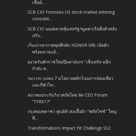
เชื่อมั่...
SCB CIO Foresees US stock market entering
consolid...
SCB CIO มองตลาดหุ้นสหรัฐฯมูลค่าเริ่มตึงตัวหลัง
ปรับ...
เก็บบรรยากาศสุดคึกคัก HONOR X9b เปิดตัว
พร้อมขายแล้...
ผงาดรับศักราชใหม่ปีมหามังกร “เซ็นทรัล ผนึก
กำลัง ห...
รมว.กก. แถลง 7 นโยบายพลิกโฉมการท่องเที่ยว
และกีฬาไท...
สมาคมประกันวินาศภัยไทย จัด CEO Forum
“TFRS17”
กรุงทองพลาซา ศูนย์ค้าส่งเสื้อผ้า “พลัสไซซ์” ใหญ่
ที...
Transformations Impact Fit Challenge SS2