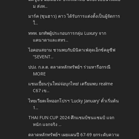
ม ส่งท...
มาร์ค (ชุนฮาว) คาว ได้รับการแต่งตั้งเป็นผู้จัดการ
ใ...
ททท. ยกทัพผู้ประกอบการกลุ่ม Luxury จาก
แคนาดาและสหร...
ไอคอนสยาม ชวนพบกับมินิคาเฟ่สุดเอ็กซ์คลูซีฟ
“SEVENT...
ปปง. ก.ล.ต. ตลาดหลักทรัพย์ฯ ร่วมหารือกรณี
MORE
แชมเปี้ยนรุ่นใหม่จ่อบุกไทย! เตรียมพบ realme
C67 เข...
ไทยเวียตเจ็ทออกโปรฯ ‘Lucky January’ ตั๋วเริ่มต้น
1...
THAI FUN CUP 2024 ศึกแชมป์ชนแชมป์ แจก
หนัก แจกจริง ...
ตลาดหลักทรัพย์ฯ เผยแผนปี 67-69 ยกระดับความ