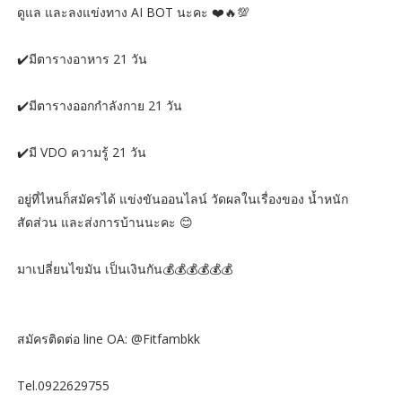
ดูแล และลงแข่งทาง AI BOT นะคะ ❤️🔥💯
✔️มีตารางอาหาร 21 วัน
✔️มีตารางออกกำลังกาย 21 วัน
✔️มี VDO ความรู้ 21 วัน
อยู่ที่ไหนก็สมัครได้ แข่งขันออนไลน์ วัดผลในเรื่องของ น้ำหนัก
สัดส่วน และส่งการบ้านนะคะ 😊
มาเปลี่ยนไขมัน เป็นเงินกัน💰💰💰💰💰💰
สมัครติดต่อ line OA: @Fitfambkk
Tel.0922629755