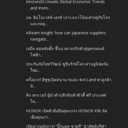
InnovestX Unveils Global Economic Trends
and Inves...
บล. อินโนเวสท์ เอกซ์ เจาะแนวโน้มเศรษฐกิจโลก
และกลยุ...
ABeam insight: how can Japanese suppliers
navigate...
เอบีม คอนซัลติ้ง ชี้แนวทางปรับตัวสู่ยุครถยนต์
ไฟฟ้า...
ประกันภัยไทยวิวัฒน์ ชูธีมรักษ์โลก ผ่านยูนิฟอร์ม
ใหม...
ครั้งแรก! อีซูซุเปิดสนาม Isuzu 4x4 Land พาลูกค้า
มิ...
คิง เพาเวอร์ ผู้นำค้าปลีกสินค้าดิวตี้ ฟรี ประเทศ
ไท...
HONOR เปิดตัวมือถือสุดแกร่ง HONOR X9b จัด
เต็มคุณภา...
เปิดฉากอลังการ! “บิ๊กบอส-ชาตรี” นำทัพนักกีฬา