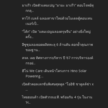
มาเก๊า เปิดตัวแคมเปญ “มามะ มาเก๊า” ตอบโจทย์ทุ
กกลุ...
ทาโก้ เบลล์ ฉลองสาขาใหม่ด้วยโมเดลตู้คอนเทน
เนอร์เป็...
“โค้ก” เปิด “แคมเปญฉลองตรุษจีน” อย่างยิ่งใหญ่
ครั้ง...
อีซูซุฉลองยอดผลิตทะลุ 6 ล้านคัน ตอกย้ำคุณภาพ
ของฐาน...
สจล. เผย ทิศทางการบริหาร ปี ’67 การบริหารองค์
กรอย่...
ฮีโน่ We Care เดินหน้าโครงการ Hino Solar
Powering ...
เปิดตัวคอลเลกชั่นพิเศษสุดคูล “โออิชิ ชาคูลล์ซ่า x
...
ไทยฮอนด้า เปิดตัวรถเอ.ที. พร้อมกัน 4 รุ่น ในงาน
‘H...