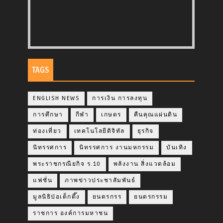
TAGS
ENGLISH NEWS
การเงิน การลงทุน
การศึกษา
กีฬา
เกษตร
คืนคุณแผ่นดิน
ท่องเที่ยว
เทคโนโลยีดิจิทัล
ธุรกิจ
นิทรรศการ
นิทรรศการ งานมหกรรม
บันเทิง
พระราชกรณียกิจ ร.10
พลังงาน สิ่งแวดล้อม
แฟชั่น
ภาพข่าวประชาสัมพันธ์
มูลนิธิป่อเต็กตึ๊ง
ยนตรกรร
ยนตรกรรม
ราชการ องค์การมหาชน