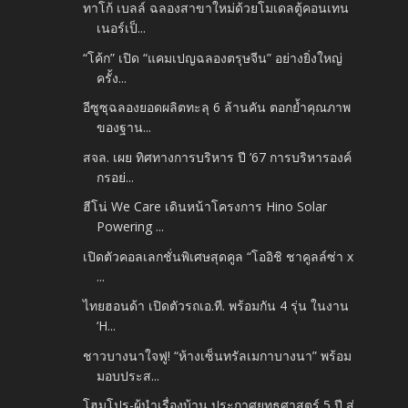
ทาโก้ เบลล์ ฉลองสาขาใหม่ด้วยโมเดลตู้คอนเทน
เนอร์เป็...
“โค้ก” เปิด “แคมเปญฉลองตรุษจีน” อย่างยิ่งใหญ่
ครั้ง...
อีซูซุฉลองยอดผลิตทะลุ 6 ล้านคัน ตอกย้ำคุณภาพ
ของฐาน...
สจล. เผย ทิศทางการบริหาร ปี ’67 การบริหารองค์
กรอย่...
ฮีโน่ We Care เดินหน้าโครงการ Hino Solar
Powering ...
เปิดตัวคอลเลกชั่นพิเศษสุดคูล “โออิชิ ชาคูลล์ซ่า x
...
ไทยฮอนด้า เปิดตัวรถเอ.ที. พร้อมกัน 4 รุ่น ในงาน
‘H...
ชาวบางนาใจฟู! “ห้างเซ็นทรัลเมกาบางนา” พร้อม
มอบประส...
โฮมโปร-ผู้นำเรื่องบ้าน ประกาศยุทธศาสตร์ 5 ปี สู่