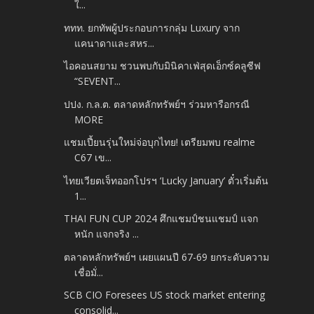
ใ...
ททท. ยกทัพผู้ประกอบการกลุ่ม Luxury จาก
แคนาดาและสหร...
ไอคอนสยาม ชวนพบกับมินิคาเฟ่สุดเอ็กซ์คลูซีฟ
“SEVENT...
ปปง. ก.ล.ต. ตลาดหลักทรัพย์ฯ ร่วมหารือกรณี
MORE
แชมเปี้ยนรุ่นใหม่จ่อบุกไทย! เตรียมพบ realme
C67 เข...
ไทยเวียตเจ็ทออกโปรฯ ‘Lucky January’ ตั๋วเริ่มต้น
1...
THAI FUN CUP 2024 ศึกแชมป์ชนแชมป์ แจก
หนัก แจกจริง ...
ตลาดหลักทรัพย์ฯ เผยแผนปี 67-69 ยกระดับความ
เชื่อมั่...
SCB CIO Foresees US stock market entering
consolid...