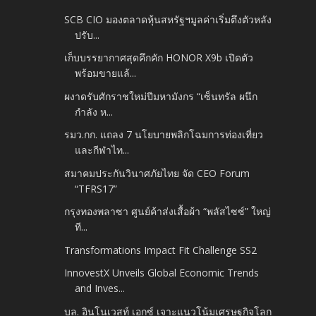
SCB CIO มองตลาดหุ้นสหรัฐฯมูลค่าเริ่มตึงตัวหลัง
ปรับ...
เก็บบรรยากาศสุดคึกคัก HONOR X9b เปิดตัว
พร้อมขายแล้...
ผงาดรับศักราชใหม่ปีมหามังกร “เซ็นทรัล ผนึก
กำลัง ห...
รมว.กก. แถลง 7 นโยบายพลิกโฉมการท่องเที่ยว
และกีฬาไท...
สมาคมประกันวินาศภัยไทย จัด CEO Forum
“TFRS17”
กรุงทองพลาซา ศูนย์ค้าส่งเสื้อผ้า “พลัสไซซ์” ใหญ่
ที...
Transformations Impact Fit Challenge SS2
InnovestX Unveils Global Economic Trends
and Inves...
บล. อินโนเวสท์ เอกซ์ เจาะแนวโน้มเศรษฐกิจโลก