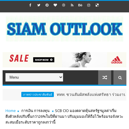
ททท. ชวนสัมผัสพลังแห่งศรัทธา ร่วมงาน "ห่มผ้าหลวงป
ภาพข่าวประชาสัมพันธ์
Home
การเงิน การลงทุน
SCB CIO มองตลาดหุ้นสหรัฐฯมูลค่าเริ่ม
ตึงตัวหลังปรับขึ้นกว่า26%ในปีที่ผ่านมา ปรับมุมมองให้ถือไว้พร้อมรอจังหวะ
สะสมเมื่อระดับราคาถูกลงกว่านี้