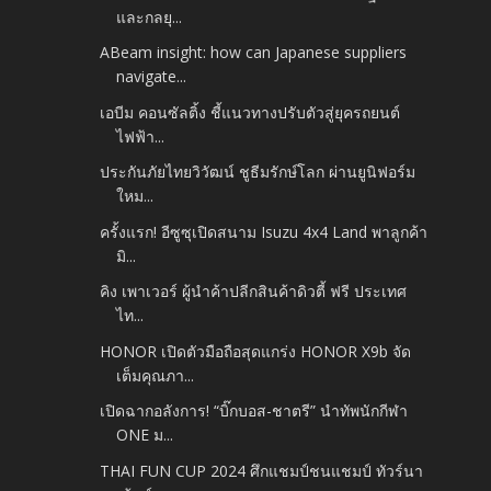
และกลยุ...
ABeam insight: how can Japanese suppliers
navigate...
เอบีม คอนซัลติ้ง ชี้แนวทางปรับตัวสู่ยุครถยนต์
ไฟฟ้า...
ประกันภัยไทยวิวัฒน์ ชูธีมรักษ์โลก ผ่านยูนิฟอร์ม
ใหม...
ครั้งแรก! อีซูซุเปิดสนาม Isuzu 4x4 Land พาลูกค้า
มิ...
คิง เพาเวอร์ ผู้นำค้าปลีกสินค้าดิวตี้ ฟรี ประเทศ
ไท...
HONOR เปิดตัวมือถือสุดแกร่ง HONOR X9b จัด
เต็มคุณภา...
เปิดฉากอลังการ! “บิ๊กบอส-ชาตรี” นำทัพนักกีฬา
ONE ม...
THAI FUN CUP 2024 ศึกแชมป์ชนแชมป์ ทัวร์นา