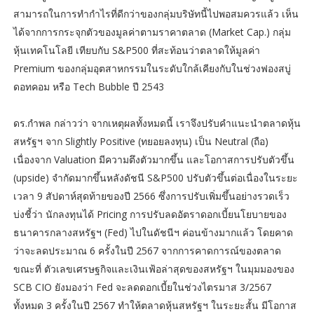
สามารถในการทำกำไรที่ดีกว่าของกลุ่มบริษัทนี้ไปพอสมควรแล้ว เห็น
ได้จากการกระจุกตัวของมูลค่าตามราคาตลาด (Market Cap.) กลุ่ม
หุ้นเทคโนโลยี เทียบกับ S&P500 ที่สะท้อนว่าตลาดให้มูลค่า
Premium ของกลุ่มอุตสาหกรรมในระดับใกล้เคียงกับในช่วงฟองสบู่
ดอทคอม หรือ Tech Bubble ปี 2543
ดร.กำพล กล่าวว่า จากเหตุผลทั้งหมดนี้ เราจึงปรับคำแนะนำตลาดหุ้น
สหรัฐฯ จาก Slightly Positive (ทยอยลงทุน) เป็น Neutral (ถือ)
เนื่องจาก Valuation มีความตึงตัวมากขึ้น และโอกาสการปรับตัวขึ้น
(upside) จำกัดมากขึ้นหลังดัชนี S&P500 ปรับตัวขึ้นต่อเนื่องในระยะ
เวลา 9 สัปดาห์สุดท้ายของปี 2566 ซึ่งการปรับเพิ่มขึ้นอย่างรวดเร็ว
บ่งชี้ว่า นักลงทุนได้ Pricing การปรับลดอัตราดอกเบี้ยนโยบายของ
ธนาคารกลางสหรัฐฯ (Fed) ไปในดัชนีฯ ค่อนข้างมากแล้ว โดยคาด
ว่าจะลดประมาณ 6 ครั้งในปี 2567 จากการคาดการณ์ของตลาด
ขณะที่ ตัวเลขเศรษฐกิจและเงินเฟ้อล่าสุดของสหรัฐฯ ในมุมมองของ
SCB CIO ยังมองว่า Fed จะลดดอกเบี้ยในช่วงไตรมาส 3/2567
ทั้งหมด 3 ครั้งในปี 2567 ทำให้ตลาดหุ้นสหรัฐฯ ในระยะสั้น มีโอกาส