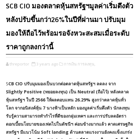
SCB CIO มองตลาดหุ้นสหรัฐฯมูลค่าเริ่มตึงตัว
หลังปรับขึ้นกว่า26%ในปีที่ผ่านมา ปรับมุม
มองให้ถือไว้พร้อมรอจังหวะสะสมเมื่อระดับ
ราคาถูกลงกว่านี้
threportor
3 years ago
การเงิน การลงทุน,
S
CB CIO ปรับมุมมองเป็นบวกต่อตลาดหุ้นสหรัฐฯ ลดลง จาก
Slightly Positive (ทยอยลงทุน) เป็น Neutral (ถือไว้) หลังตลาด
หุ้นสหรัฐฯ ในปี 2566 ให้ผลตอบแทน 26.29% สูงกว่าตลาดหุ้นทั่ว
โลก จากอนิสงค์หุ้น 7 นางฟ้าเป็นหลัก มองมูลค่าเริ่มตึงตัว นักลงทุน
รับรู้ความสามารถทำกำไรที่ดีของกลุ่มเทคฯ และการปรับลดอัตรา
ดอกเบี้ยนโยบายของเฟดไปในดัชนีฯ ค่อนข้างมากแล้ว คาดเศรษฐกิจ
สหรัฐฯ มีแนวโน้ม Soft landing ด้านตลาดแรงงานยังคงแข็งแกร่ง