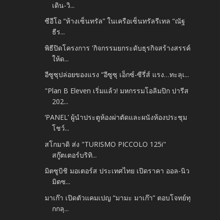
เดิน-วิ...
ซีอีโอ “ห้างเซ็นทรัล” ในเครือเซ็นทรัลรีเทล “ณัฐ
ธีร...
พิธีปิดโครงการ 'กิจกรรมยกระดับธุรกิจสร้างสรรค์
ให้ด...
อีซูซุปล่อยของแรง “อีซูซุ เอ็กซ์-ซีรี่ส์ แรง…ทะลุเ...
"Plan B Eleven เริ่มแล้ว! มหกรรมโอลิมปิก ปารีส
202...
‘PANEL’ ผู้นำประตูห้องผ่าตัดและผนังห้องประชุม
โชว์...
สโกมาดิ ส่ง "TURISMO PICCOLO 125i"
สกู๊ตเตอร์บริทิ...
มิตซูบิชิ มอเตอร์ส ประเทศไทย เปิดราคา ออล-นิว
มิตซ...
มาเก๊า เปิดตัวแคมเปญ “มามะ มาเก๊า” ตอบโจทย์ทุ
กกลุ...