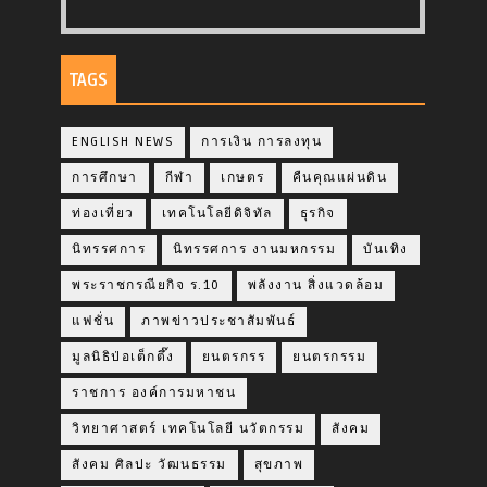
TAGS
ENGLISH NEWS
การเงิน การลงทุน
การศึกษา
กีฬา
เกษตร
คืนคุณแผ่นดิน
ท่องเที่ยว
เทคโนโลยีดิจิทัล
ธุรกิจ
นิทรรศการ
นิทรรศการ งานมหกรรม
บันเทิง
พระราชกรณียกิจ ร.10
พลังงาน สิ่งแวดล้อม
แฟชั่น
ภาพข่าวประชาสัมพันธ์
มูลนิธิป่อเต็กตึ๊ง
ยนตรกรร
ยนตรกรรม
ราชการ องค์การมหาชน
วิทยาศาสตร์ เทคโนโลยี นวัตกรรม
สังคม
สังคม ศิลปะ วัฒนธรรม
สุขภาพ