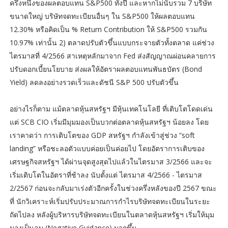
ครึ่งหนึ่งของผลตอบแทน S&P500 ทั้งปี และหากไม่นับรวม 7 บริษัท
ขนาดใหญ่ บริษัทจดทะเบียนอื่นๆ ใน S&P500 ให้ผลตอบแทน
12.30% หรือคิดเป็น % Return Contribution ให้ S&P500 รวมกัน
10.97% เท่านั้น 2) ตลาดปรับตัวขึ้นแบบกระจายตัวทั้งตลาด แค่ช่วง
ไตรมาสที่ 4/2566 สาเหตุหลักมาจาก Fed ส่งสัญญาณผ่อนคลายการ
ปรับดอกเบี้ยนโยบาย ส่งผลให้อัตราผลตอบแทนพันธบัตร (Bond
Yield) ลดลงอย่างรวดเร็วและดัชนี S&P 500 ปรับตัวขึ้น
อย่างไรก็ตาม แม้ตลาดหุ้นสหรัฐฯ มีหุ้นเทคโนโลยี ที่เติบโตโดดเด่น
แต่ SCB CIO เริ่มมีมุมมองเป็นบวกต่อตลาดหุ้นสหรัฐฯ น้อยลง โดย
เราคาดว่า การเติบโตของ GDP สหรัฐฯ กำลังเข้าสู่ช่วง “soft
landing” หรือชะลอตัวแบบค่อยเป็นค่อยไป โดยอัตราการเติบของ
เศรษฐกิจสหรัฐฯ ได้ผ่านจุดสูงสุดไปแล้วในไตรมาส 3/2566 และจะ
เริ่มเติบโตในอัตราที่ช้าลง นับตั้งแต่ ไตรมาส 4/2566 - ไตรมาส
2/2567 ก่อนจะกลับมาเร่งตัวอีกครั้งในช่วงครึ่งหลังของปี 2567 ขณะ
ที่ นักวิเคราะห์เริ่มปรับประมาณการกำไรบริษัทจดทะเบียนในระยะ
ถัดไปลง หลังผู้บริหารบริษัทจดทะเบียนในตลาดหุ้นสหรัฐฯ เริ่มให้มุม
มองเป็นลบ (Negative Guidance) มากขึ้น