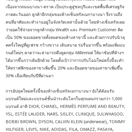
เนื่องจากถนนบางนา-ตราด เป็นประตูสู่ชลบุรีและเขตพื้นที่เศรษฐกิจ
ภาคตะวันออก ลูกค้าอีกกลุ่มของห้างเซ็นทรัลเมกาบางนา จึงรวมถึง
คนที่อาศัยและทำงานอยู่ในจังหวัดเหล่านั้นด้วย โดยห้างเซ็นทรัลเผย
ว่ายอดใช้จ่ายจากลูกค้ากลุ่ม Wealth และ Premium Customer คิด
เป็น 50% ของยอดขายทั้งหมดของห้างสาขานี้ และด้วยการปรับนิวลุ
คครั้งใหญ่ที่ดูเฟรช กว้างขวาง เดินสบาย ร่มรื่นมากขึ้น พร้อมเพิ่มแบ
รนด์ใหม่ๆ คาดว่าจะสามารถดึงดูดกลุ่ม Millennial ให้มาช้อปที่ห้างฯ
ได้มากขึ้นกว่าเดิมอีกด้วย โดยตั้งเป้าว่าการปรับโฉมใหม่ครั้งนี้จะทำ
ให้ทราฟฟิกของสาขาเพิ่มขึ้น 20% และมียอดขายของสาขาเพิ่มขึ้น
30% เมื่อเทียบกับปีที่ผ่านมา
การอัปลุคใหม่ครั้งนี้ของห้างเซ็นทรัลเมกาบางนา ยังได้ต้อนรับ
แบรนด์ใหม่และแบรนด์ชั้นนำระดับโลกในทุกแผนกรวมกว่า 1,000
แบรนด์ อาทิ DIOR, CHANEL, HERMÈS PERFUME AND BEAUTY,
YSL, ESTÉE LAUDER, NARS, SISLEY, CLINIQUE, SULWHASOO,
BOBBI BROWN, DYSON, CALVIN KLEIN (underwear), TOMMY
HILFIGER, LEVI’S, NIKE, ADIDAS, FILA, OMAZZ, PASAYA,