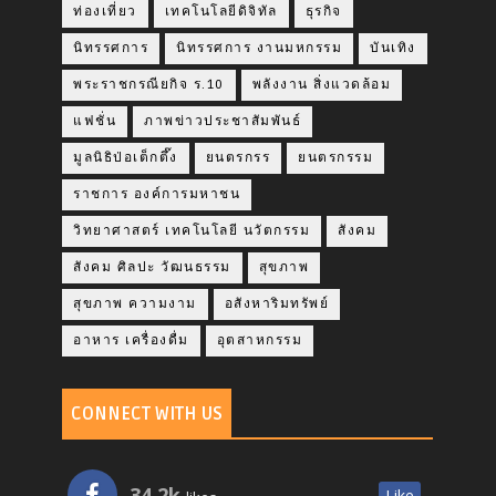
ท่องเที่ยว
เทคโนโลยีดิจิทัล
ธุรกิจ
นิทรรศการ
นิทรรศการ งานมหกรรม
บันเทิง
พระราชกรณียกิจ ร.10
พลังงาน สิ่งแวดล้อม
แฟชั่น
ภาพข่าวประชาสัมพันธ์
มูลนิธิป่อเต็กตึ๊ง
ยนตรกรร
ยนตรกรรม
ราชการ องค์การมหาชน
วิทยาศาสตร์ เทคโนโลยี นวัตกรรม
สังคม
สังคม ศิลปะ วัฒนธรรม
สุขภาพ
สุขภาพ ความงาม
อสังหาริมทรัพย์
อาหาร เครื่องดื่ม
อุตสาหกรรม
CONNECT WITH US
34.2k
Like