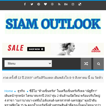
13 ปี 2569" เสริมสิริมงคล เติมพลังใจ 8-9 สิงหาคม นี้ ณ วัดห้วยมงคล จังหวั
Home
ธุรกิจ
ซีอีโอ “ห้างเซ็นทรัล” ในเครือเซ็นทรัลรีเทล “ณัฐธีรา”
เดินหน้ารุกหนัก ไตรมาสแรกปี 2567 ทุ่ม 2 พันล้านเปิดใหม่-พร้อมปรับใหญ่
4 สาขา "เมกาบางนา-แฟชั่นไอส์แลนด์-นครสวรรค์-นครปฐม” พุ่งเป้าดัน
ทราฟฟิกโต 15 % ตอกย้ำเบอร์หนึ่งห้างสรรพสินค้าที่ครองใจคนไทยมากว่า