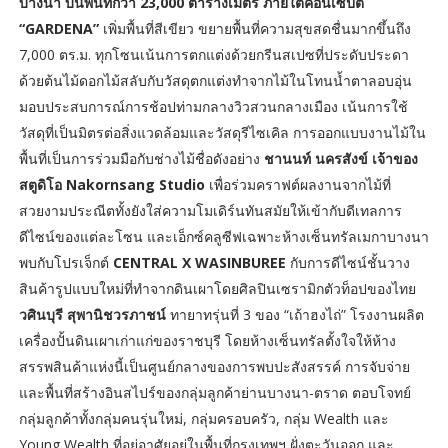
บางนา บนพื้นที่กว่า 23,000 ตารางเมตร ภายใต้คอนเซ็ปต์
“GARDENA”
เพิ่มพื้นที่สีเขียว ขยายพื้นที่ความสุขสดชื่นมากขึ้นถึง
7,000 ตร.ม. ทุกโซนเน้นการตกแต่งด้วยกรีนสเปซที่ประดับประดา
ด้วยต้นไม้ดอกไม้สลับกับวัสดุตกแต่งทำจากไม้ในโทนน้ำตาลอบอุ่น
มอบประสบการณ์การช้อปท่ามกลางวิวสวนกลางเมือง เน้นการใช้
วัสดุที่เป็นมิตรต่อสิ่งแวดล้อมและวัสดุรีไซเคิล การออกแบบงานไม้ใน
พื้นที่เป็นการร่วมมือกับช่างไม้ชื่อดังอย่าง
ชานนท์ นครสังข์ เจ้าของ
สตูดิโอ Nakornsang Studio
เพื่อร่วมคราฟต์ผลงานจากไม้ที่
สวยงามประณีตทั้งยังใส่ความโมเดิร์นทันสมัยให้เข้ากับดีเทลการ
ดีไซน์ของแต่ละโซน และเอ็กซ์คลูซีฟเฉพาะห้างเซ็นทรัลเมกาบางนา
พบกับโปรเจ็กต์
CENTRAL X WASINBUREE
กับการดีไซน์ชั้นวาง
สินค้ารูปแบบใหม่ที่ทำจากดินเผาโดยศิลปินเซรามิกตัวท็อปของไทย
วศินบุรี สุพานิชวรภาชน์
ทายาทรุ่นที่ 3 ของ “เถ้าฮงไถ่” โรงงานผลิต
เครื่องปั้นดินเผาเก่าแก่ของราชบุรี โดยห้างเซ็นทรัลตั้งใจให้ห้าง
สรรพสินค้าแห่งนี้เป็นศูนย์กลางของการพบปะสังสรรค์ การจับจ่าย
และพื้นที่สร้างอินสไปร์ของกลุ่มลูกค้าย่านบางนา-ตราด ตอบโจทย์
กลุ่มลูกค้าทั้งกลุ่มคนรุ่นใหม่, กลุ่มครอบครัว, กลุ่ม Wealth และ
Young Wealth ที่อยู่อาศัยอยู่ในพื้นที่กรุงเทพฯ ฝั่งตะวันออก และ