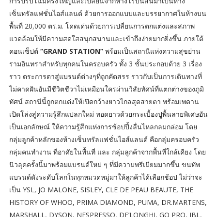
การปรับโฉมครั้งใหญ่และเปลี่ยนจากห้างโรบินสันมาเป็นห้าง
เซ็นทรัลแฟชั่นไอส์แลนด์ ด้วยการออกแบบและบรรยากาศในห้างบน
พื้นที่ 20,000 ตร.ม. โดดเด่นด้วยการเปลี่ยนการตกแต่งและสภาพ
แวดล้อมให้มีความสดใสสนุกสนานและเข้าถึงง่ายมากยิ่งขึ้น ภายใต้
คอนเซ็ปต์
“GRAND STATION”
พร้อมเป็นสถานีแห่งความสุขย่าน
รามอินทราสำหรับทุกคนในครอบครัว ทั้ง 3 ชั้นประกอบด้วย 3 เรื่อง
ราว ตระการตาสู่แบรนด์ต่างๆที่ถูกคัดสรร ราวกับเป็นการเดินทางที่
ไม่คาดฝันอันมีชีวิตชีวาไม่เหมือนใครผ่านวิสัยทัศน์ที่แตกต่างของภูมิ
ทัศน์ สถานีนี้ถูกตกแต่งให้เปิดกว้างยาวไกลสุดสายตา พร้อมเพดาน
เปิดโล่งสู่ความรู้สึกแปลกใหม่ ทอดยาวด้วยกระเบื้องปูพื้นลายพิเศษอัน
เป็นเอกลักษณ์ ให้ความรู้สึกแห่งการช้อปปิ้งลื่นไหลกลมกล่อม โดย
กลุ่มลูกค้าหลักของห้างเซ็นทรัลแฟชั่นไอส์แลนด์ คือกลุ่มครอบครัว
กลุ่มคนทำงาน ที่อาศัยในพื้นที่ และ กลุ่มลูกค้าจากพื้นที่ใกล้เคียง โดย
นิวลุคครั้งนี้มาพร้อมแบรนด์ใหม่ ๆ ที่มีความพรีเมียมมากขึ้น ขนทัพ
แบรนด์ดังระดับโลกในทุกหมวดหมู่มาให้ลูกค้าได้เลือกช้อป ไม่ว่าจะ
เป็น YSL, JO MALONE, SISLEY, CLE DE PEAU BEAUTE, THE
HISTORY OF WHOO, PRIMA DIAMOND, PUMA, DR.MARTENS,
MARSHALL, DYSON, NESPRESSO, DE’LONGHI, GO PRO, JBL,