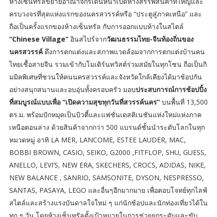
ห้างเซ็นทรัลขยายอาณาจักรเดินหน้าเปิดห้างสรรพสินค้าที่ใหญ่และ
ครบวงจรที่สุดแห่งแรกของนครสวรรค์หรือ “ประตูสู่ภาคเหนือ” และ
ถือเป็นครั้งแรกของห้างเซ็นทรัล กับการออกแบบห้างในสไตล์
“Chinese Village”
อินสไปร์จาก
วัฒนธรรมไทย-จีนท้องถิ่นของ
นครสวรรค์
ดึงการตกแต่งและสภาพแวดล้อมจากการตกแต่งบ้านคน
ไทยเชื้อสายจีน รวมเข้ากับโมเดิร์นทวิสต์ร่วมสมัยในทุกโซน ถือเป็นกิ
มมิคพิเศษที่ชวนให้คนนครสวรรค์และจังหวัดใกล้เคียงได้มาช้อปกัน
อย่างสนุกสนานและอบอุ่นทั้งครอบครัว มอบ
ประสบการณ์การช้อปปิ้ง
ที่สมบูรณ์แบบเพื่อ “เปิดความสุขทุกวันที่สวรรค์นคร”
บนพื้นที่ 13,500
ตร.ม. พร้อมปักหมุดเป็นบิวตี้และแฟชั่นเดสติเนชันแห่งใหม่แห่งภาค
เหนือตอนล่าง ด้วยสินค้าจากกว่า 500 แบรนด์ชั้นนำระดับโลกในทุก
หมวดหมู่ อาทิ LA MER, LANCOME, ESTEE LAUDER, MAC,
BOBBI BROWN, CASIO, SEIKO, G2000 ,FITFLOP, SHU, GUESS,
ANELLO, LEVI’S, NEW ERA, SKECHERS, CROCS, ADIDAS, NIKE,
NEW BALANCE , SANRIO, SAMSONITE, DYSON, NESPRESSO,
SANTAS, PASAYA, LEGO และอื่นๆอีกมากมาย เพื่อตอบโจทย์ทุกไลฟ์
สไตล์และสร้างแรงบันดาลใจใหม่ ๆ แก่นักช้อปและนักท่องเที่ยวได้ใน
ทุก ๆ วัน โดยห้างเซ็นทรัลตั้งเป้าหมายในการช่วยยกระดับและขับ