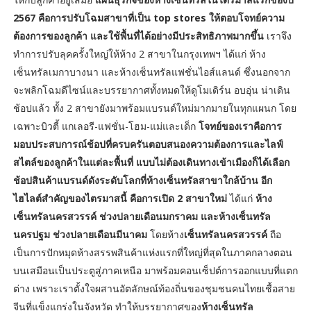
2567 คือการปรับโฉมสาขาที่เป็น top stores ให้ตอบโจทย์ความ
ต้องการของลูกค้า และใช้พื้นที่ได้อย่างมีประสิทธิภาพมากขึ้น
เราจึง
ทำการปรับลุคครั้งใหญ่ให้ห้าง 2 สาขาในกรุงเทพฯ ได้แก่ ห้าง
เซ็นทรัลเมกาบางนา และห้างเซ็นทรัลแฟชั่นไอส์แลนด์ ซึ่งนอกจาก
จะพลิกโฉมดีไซน์และบรรยากาศทั้งหมดให้ดูโมเดิร์น อบอุ่น น่าเดิน
ช้อปแล้ว ทั้ง 2 สาขายังมาพร้อมแบรนด์ใหม่มากมายในทุกแผนก โดย
เฉพาะบิวตี้ แกเลอรี-แฟชั่น-โฮม-แม่และเด็ก
โจทย์ของเราคือการ
มอบประสบการณ์ช้อปที่ครบครันตอบสนองความต้องการและไลฟ์
สไตล์ของลูกค้าในแต่ละพื้นที่ แบบไม่ต้องเดินทางเข้าเมืองก็ได้เลือก
ช้อปสินค้าแบรนด์ดังระดับโลกที่ห้างเซ็นทรัลสาขาใกล้บ้าน อีก
ไฮไลต์สำคัญของไตรมาสนี้ คือการเปิด 2 สาขาใหม่
ได้แก่
ห้าง
เซ็นทรัลนครสวรรค์ ช่วงปลายเดือนมกราคม และห้างเซ็นทรัล
นครปฐม ช่วงปลายเดือนมีนาคม
โดยห้าง
เซ็นทรัลนครสวรรค์
ถือ
เป็นการปักหมุดห้างสรรพสินค้าแห่งแรกที่ใหญ่ที่สุดในภาคกลางตอน
บนเสมือนเป็นประตูสู่ภาคเหนือ มาพร้อมคอนเซ็ปต์การออกแบบที่แตก
ต่าง เพราะเราตั้งใจผสานอัตลักษณ์ท้องถิ่นของชุมชนคนไทยเชื้อสาย
จีนที่แข็งแกร่งในจังหวัด ทำให้บรรยากาศของ
ห้างเซ็นทรัล