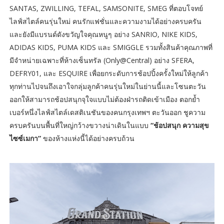
SANTAS, ZWILLING, TEFAL, SAMSONITE, SMEG ที่ตอบโจทย์
ไลฟ์สไตล์คนรุ่นใหม่ คนรักแฟชั่นและความงามได้อย่างครบครัน
และยังมีแบรนด์ดังขวัญใจคุณหนูๆ อย่าง SANRIO, NIKE KIDS,
ADIDAS KIDS, PUMA KIDS และ SMIGGLE รวมทั้งสินค้าคุณภาพที่
มีจำหน่ายเฉพาะที่ห้างเซ็นทรัล (Only@Central) อย่าง SFERA,
DEFRY01, และ ESQUIRE เพื่อยกระดับการช้อปปิ้งครั้งใหม่ให้ลูกค้า
ทุกท่านไปจนถึงเอาใจกลุ่มลูกค้าคนรุ่นใหม่ในย่านนี้และโซนตะวัน
ออกให้สามารถช้อปสนุกจุใจแบบไม่ต้องฝ่ารถติดเข้าเมือง ตอกย้ำ
เบอร์หนึ่งไลฟ์สไตล์เดสติเนชันของคนกรุงเทพฯ ตะวันออก ชูความ
ครบครันบนพื้นที่ใหญ่กว้างขวางน่าเดินในแบบ
“ช้อปสนุก ความสุข
ไซซ์เมกา”
ของห้างแห่งนี้ได้อย่างครบถ้วน