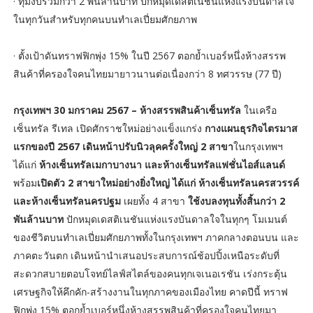
· ทุ่มงบรวมกว่า 2 พันล้านบาท ปักหมุดเดสติเนชันแห่งแรงบันดาลใจ
ในทุกวันสำหรับทุกคนบนทำเลเปี่ยมศักยภาพ
· ตั้งเป้าดันทราฟฟิกพุ่ง 15% ในปี 2567 ตอกย้ำเบอร์หนึ่งห้างสรรพ
สินค้าที่ครองใจคนไทยมายาวนานต่อเนื่องกว่า 8 ทศวรรษ (77 ปี)
กรุงเทพฯ 30 มกราคม 2567 – ห้างสรรพสินค้าเซ็นทรัล
ในเครือ
เซ็นทรัล รีเทล
เปิดศักราชใหม่อย่างแข็งแกร่ง
กางแผนธุรกิจไตรมาส
แรกของปี 2567 เดินหน้าปรับนิวลุคครั้งใหญ่ 2 สาขา
ในกรุงเทพฯ
ได้แก่
ห้างเซ็นทรัลเมกาบางนา และห้างเซ็นทรัลแฟชั่นไอส์แลนด์
พร้อม
เปิดตัว 2 สาขาใหม่อย่างยิ่งใหญ่ ได้แก่ ห้างเซ็นทรัลนครสวรรค์
และห้างเซ็นทรัลนครปฐม
เผยทั้ง 4 สาขา
ใช้งบลงทุนทั้งสิ้นกว่า 2
พันล้านบาท
ปักหมุดเดสติเนชันแห่งแรงบันดาลใจในทุกๆ โมเมนต์
ของชีวิตบนทำเลเปี่ยมศักยภาพทั้งในกรุงเทพฯ ภาคกลางตอนบน และ
ภาคตะวันตก เดินหน้านำเสนอประสบการณ์ช้อปปิ้งเหนือระดับที่
สะดวกสบายตอบโจทย์ไลฟ์สไตล์ของคนทุกเจเนอเรชัน เร่งกระตุ้น
เศรษฐกิจให้คึกคัก-สร้างงานในทุกภาคของเมืองไทย คาดปีนี้ ทราฟ
ฟิกพุ่ง 15% ตอกย้ำเบอร์หนึ่งห้างสรรพสินค้าที่ครองใจคนไทยมา