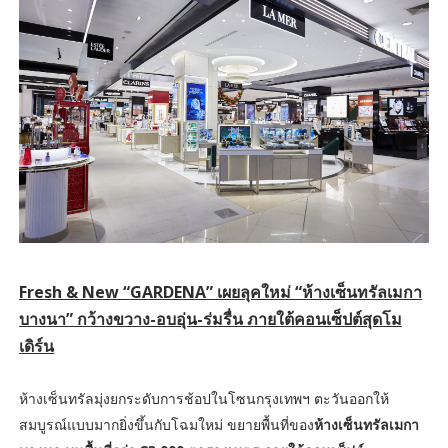
Fresh & New “GARDENA” เผยลุคใหม่ “ห้างเซ็นทรัลเมกา
บางนา” กว้างขวาง-อบอุ่น-ร่มรื่น ภายใต้คอนเซ็ปต์สุดโม
เดิร์น
ห้างเซ็นทรัลมุ่งยกระดับการช้อปในโซนกรุงเทพฯ ตะวันออกให้
สมบูรณ์แบบมากยิ่งขึ้นกับโฉมใหม่ ขยายพื้นที่ของ
ห้างเซ็นทรัลเมกา