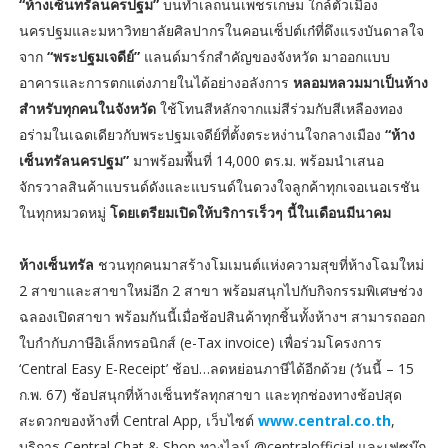
“ห้างเซ็นทรัลนครปฐม”
บนทำเลถนนเพชรเกษม ใกล้ตัวเมือง
นครปฐมและมหาวิทยาลัยศิลปากรในคอนเซ็ปต์เก๋ที่ดึงแรงบันดาลใจ
จาก
“พระปฐมเจดีย์”
แลนด์มาร์กสำคัญของจังหวัด มาออกแบบ
อาคารและการตกแต่งภายในได้อย่างอลังการ
หลอมหลวมมาเป็นห้าง
สำหรับทุกคนในจังหวัด
ใช้โทนสีหลักจากแม่สีร่วมกับสีเหลืองทอง
อร่ามในเฉดเดียวกับพระปฐมเจดีย์ที่ตั้งตระหง่านใจกลางเมือง
“ห้าง
เซ็นทรัลนครปฐม”
มาพร้อมพื้นที่ 14,000 ตร.ม. พร้อมนำเสนอ
จักรวาลสินค้าแบรนด์ดังและแบรนด์ในดวงใจลูกค้าทุกเจอเนอเรชัน
ในทุกหมวดหมู่
โดยเตรียมเปิดให้บริการเร็วๆ นี้ในเดือนมีนาคม
ห้างเซ็นทรัล
ชวนทุกคนมาสร้างโมเมนต์แห่งความสุขที่ห้างโฉมใหม่
2 สาขาและสาขาใหม่อีก 2 สาขา พร้อมสนุกไปกับกิจกรรมพิเศษช่วง
ฉลองเปิดสาขา พร้อมกันนี้เมื่อช้อปสินค้าทุกชิ้นทั้งห้างฯ สามารถออก
ใบกำกับภาษีอิเล็กทรอนิกส์ (e-Tax invoice) เพื่อร่วมโครงการ
‘Central Easy E-Receipt’ ช้อป…ลดหย่อนภาษีได้อีกด้วย (วันนี้ – 15
ก.พ. 67) ช้อปสนุกที่ห้างเซ็นทรัลทุกสาขา และทุกช่องทางช้อปสุด
สะดวกของห้างที่ Central App, เว็บไซต์
www.central.co.th
,
บริการ Central Chat & Shop ทางไลน์ @centralofficial และเฟซบุ๊ก