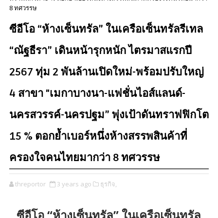
8 ทศวรรษ
ซีอีโอ “ห้างเซ็นทรัล” ในเครือเซ็นทรัลรีเทล
“ณัฐธีรา” เดินหน้ารุกหนัก ไตรมาสแรกปี
2567 ทุ่ม 2 พันล้านเปิดใหม่-พร้อมปรับใหญ่
4 สาขา "เมกาบางนา-แฟชั่นไอส์แลนด์-
นครสวรรค์-นครปฐม” พุ่งเป้าดันทราฟฟิกโต
15 % ตอกย้ำเบอร์หนึ่งห้างสรรพสินค้าที่
ครองใจคนไทยมากว่า 8 ทศวรรษ
threportor
3 years ago
ธุรกิจ,
ซีอีโอ “ห้างเซ็นทรัล” ในเครือเซ็นทรัล