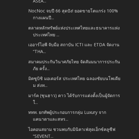
ASEA...
NocNoc จบปี 66 สุดปัง! ยอดขายโตแกร่ง 100%
กางแผนปี...
ตลาดหลักทรัพย์แห่งประเทศไทยและธนาคารแห่ง
ประเทศไทย ...
เออาร์ไอพี จับมือ สถาบัน ICTI และ ETDA จัดงาน
“THA...
สมาคมประกันวินาศภัยไทย จัดสัมมนาการประกัน
ภัย ครั้ง...
มิตซูบิชิ มอเตอร์ส ประเทศไทย ฉลองชัยบนโพเดีย
ม ส่งท...
มาร์ค (ชุนฮาว) คาว ได้รับการแต่งตั้งเป็นผู้จัดการ
ใ...
ททท. ยกทัพผู้ประกอบการกลุ่ม Luxury จาก
แคนาดาและสหร...
ไอคอนสยาม ชวนพบกับมินิคาเฟ่สุดเอ็กซ์คลูซีฟ
“SEVENT...