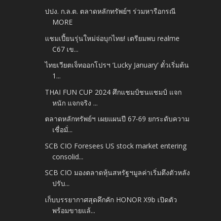
ปปง. ก.ล.ต. ตลาดหลักทรัพย์ฯ ร่วมหารือกรณี
MORE
แชมเปี้ยนรุ่นใหม่จ่อบุกไทย! เตรียมพบ realme
C67 เข...
ไทยเวียตเจ็ทออกโปรฯ ‘Lucky January’ ตั๋วเริ่มต้น
1...
THAI FUN CUP 2024 ศึกแชมป์ชนแชมป์ แจก
หนัก แจกจริง ...
ตลาดหลักทรัพย์ฯ เผยแผนปี 67-69 ยกระดับความ
เชื่อมั่...
SCB CIO Foresees US stock market entering
consolid...
SCB CIO มองตลาดหุ้นสหรัฐฯมูลค่าเริ่มตึงตัวหลัง
ปรับ...
เก็บบรรยากาศสุดคึกคัก HONOR X9b เปิดตัว
พร้อมขายแล้...