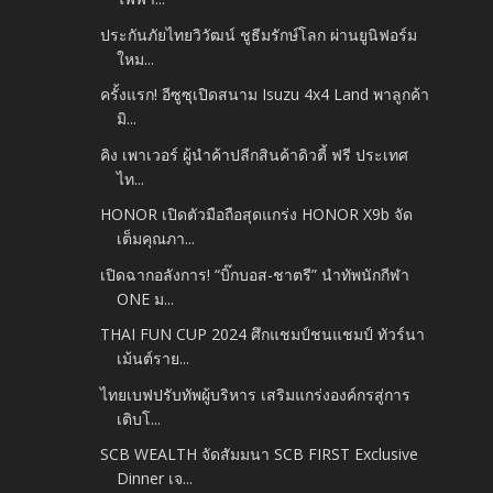
ประกันภัยไทยวิวัฒน์ ชูธีมรักษ์โลก ผ่านยูนิฟอร์ม
ใหม...
ครั้งแรก! อีซูซุเปิดสนาม Isuzu 4x4 Land พาลูกค้า
มิ...
คิง เพาเวอร์ ผู้นำค้าปลีกสินค้าดิวตี้ ฟรี ประเทศ
ไท...
HONOR เปิดตัวมือถือสุดแกร่ง HONOR X9b จัด
เต็มคุณภา...
เปิดฉากอลังการ! “บิ๊กบอส-ชาตรี” นำทัพนักกีฬา
ONE ม...
THAI FUN CUP 2024 ศึกแชมป์ชนแชมป์ ทัวร์นา
เม้นต์ราย...
ไทยเบฟปรับทัพผู้บริหาร เสริมแกร่งองค์กรสู่การ
เติบโ...
SCB WEALTH จัดสัมมนา SCB FIRST Exclusive
Dinner เจ...