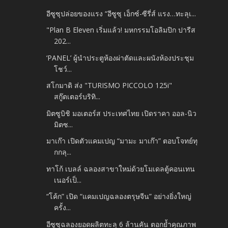
อีซูซุปล่อยของแรง “อีซูซุ เอ็กซ์-ซีรี่ส์ แรง…ทะลุเ...
"Plan B Eleven เริ่มแล้ว! มหกรรมโอลิมปิก ปารีส
202...
‘PANEL’ ผู้นำประตูห้องผ่าตัดและผนังห้องประชุม
โชว์...
สโกมาดิ ส่ง "TURISMO PICCOLO 125i"
สกู๊ตเตอร์บริทิ...
มิตซูบิชิ มอเตอร์ส ประเทศไทย เปิดราคา ออล-นิว
มิตซ...
มาเก๊า เปิดตัวแคมเปญ “มามะ มาเก๊า” ตอบโจทย์ทุ
กกลุ...
ทาโก้ เบลล์ ฉลองสาขาใหม่ด้วยโมเดลตู้คอนเทน
เนอร์เป็...
“โค้ก” เปิด “แคมเปญฉลองตรุษจีน” อย่างยิ่งใหญ่
ครั้ง...
อีซูซุฉลองยอดผลิตทะลุ 6 ล้านคัน ตอกย้ำคุณภาพ