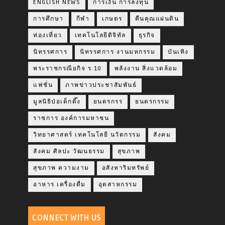
ENGLISH NEWS
การเงิน การลงทุน
การศึกษา
กีฬา
เกษตร
คืนคุณแผ่นดิน
ท่องเที่ยว
เทคโนโลยีดิจิทัล
ธุรกิจ
นิทรรศการ
นิทรรศการ งานมหกรรม
บันเทิง
พระราชกรณียกิจ ร.10
พลังงาน สิ่งแวดล้อม
แฟชั่น
ภาพข่าวประชาสัมพันธ์
มูลนิธิป่อเต็กตึ๊ง
ยนตรกรร
ยนตรกรรม
ราชการ องค์การมหาชน
วิทยาศาสตร์ เทคโนโลยี นวัตกรรม
สังคม
สังคม ศิลปะ วัฒนธรรม
สุขภาพ
สุขภาพ ความงาม
อสังหาริมทรัพย์
อาหาร เครื่องดื่ม
อุตสาหกรรม
CONNECT WITH US