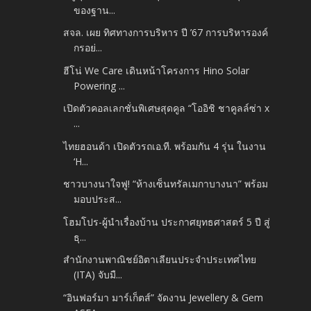
ของฐาน...
สจล. เผย ทิศทางการบริหาร ปี ’67 การบริหารองค์
กรอย่...
ฮีโน่ We Care เดินหน้าโครงการ Hino Solar
Powering ...
เปิดตัวคอลเลกชั่นพิเศษสุดคูล “โออิชิ ชาคูลล์ซ่า x
...
ไทยฮอนด้า เปิดตัวรถเอ.ที. พร้อมกัน 4 รุ่น ในงาน
‘H...
ชาวบางนาใจฟู! “ห้างเซ็นทรัลเมกาบางนา” พร้อม
มอบประส...
โฮมโปร-ผู้นำเรื่องบ้าน ประกาศยุทธศาสตร์ 5 ปี สู่
ธุ...
สำนักงานพาณิชย์อิตาเลียนประจำประเทศไทย
(ITA) จับมื...
“อินฟอร์มา มาร์เก็ตส์” จัดงาน Jewellery & Gem