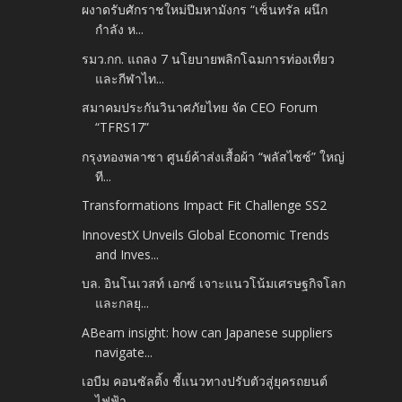
ผงาดรับศักราชใหม่ปีมหามังกร “เซ็นทรัล ผนึก
กำลัง ห...
รมว.กก. แถลง 7 นโยบายพลิกโฉมการท่องเที่ยว
และกีฬาไท...
สมาคมประกันวินาศภัยไทย จัด CEO Forum
“TFRS17”
กรุงทองพลาซา ศูนย์ค้าส่งเสื้อผ้า “พลัสไซซ์” ใหญ่
ที...
Transformations Impact Fit Challenge SS2
InnovestX Unveils Global Economic Trends
and Inves...
บล. อินโนเวสท์ เอกซ์ เจาะแนวโน้มเศรษฐกิจโลก
และกลยุ...
ABeam insight: how can Japanese suppliers
navigate...
เอบีม คอนซัลติ้ง ชี้แนวทางปรับตัวสู่ยุครถยนต์
ไฟฟ้า...