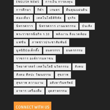
ENGLISH NEWS
การเงิน การลงทุน
การศึกษา
กีฬา
เกษตร
คืนคุณแผ่นดิน
ท่องเที่ยว
เทคโนโลยีดิจิทัล
ธุรกิจ
นิทรรศการ
นิทรรศการ งานมหกรรม
บันเทิง
พระราชกรณียกิจ ร.10
พลังงาน สิ่งแวดล้อม
แฟชั่น
ภาพข่าวประชาสัมพันธ์
มูลนิธิป่อเต็กตึ๊ง
ยนตรกรร
ยนตรกรรม
ราชการ องค์การมหาชน
วิทยาศาสตร์ เทคโนโลยี นวัตกรรม
สังคม
สังคม ศิลปะ วัฒนธรรม
สุขภาพ
สุขภาพ ความงาม
อสังหาริมทรัพย์
อาหาร เครื่องดื่ม
อุตสาหกรรม
CONNECT WITH US