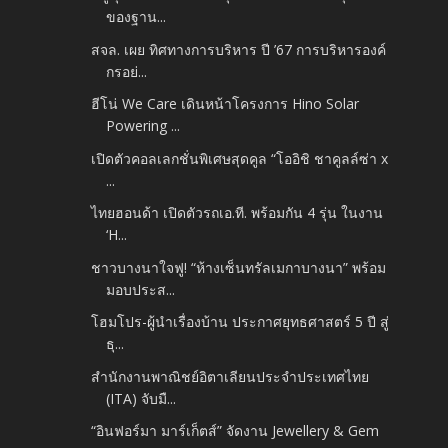
ของฐาน...
สจล. เผย ทิศทางการบริหาร ปี ’67 การบริหารองค์
กรอย่...
ฮีโน่ We Care เดินหน้าโครงการ Hino Solar
Powering ...
เปิดตัวคอลเลกชั่นพิเศษสุดคูล “โออิชิ ชาคูลล์ซ่า x
...
ไทยฮอนด้า เปิดตัวรถเอ.ที. พร้อมกัน 4 รุ่น ในงาน
‘H...
ชาวบางนาใจฟู! “ห้างเซ็นทรัลเมกาบางนา” พร้อม
มอบประส...
โฮมโปร-ผู้นำเรื่องบ้าน ประกาศยุทธศาสตร์ 5 ปี สู่
ธุ...
สำนักงานพาณิชย์อิตาเลียนประจำประเทศไทย
(ITA) จับมื...
“อินฟอร์มา มาร์เก็ตส์” จัดงาน Jewellery & Gem