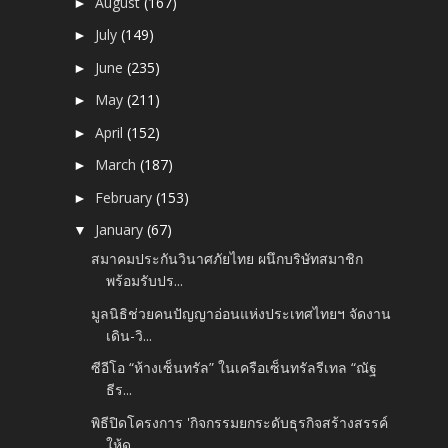
August
(167)
►
July
(149)
►
June
(235)
►
May
(211)
►
April
(152)
►
March
(187)
►
February
(153)
►
January
(67)
▼
สมาคมประกันวินาศภัยไทย ผนึกบริษัทสมาชิก
พร้อมรับปร...
มูลนิธิช่วยคนปัญญาอ่อนแห่งประเทศไทยฯ จัดงาน
เดิน-วิ...
ซีอีโอ “ห้างเซ็นทรัล” ในเครือเซ็นทรัลรีเทล “ณัฐ
ธีร...
พิธีปิดโครงการ 'กิจกรรมยกระดับธุรกิจสร้างสรรค์
ให้ด...