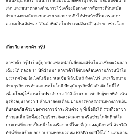
สนับสนุน และดําเนินการฝึกอบรมแก่องค์กรธุรกิจอิตาเลียนทั้งขนาด
เล็ก และขนาดกลางด้วยการใช้เครื่องมือทางการสื่อสารที่ทันสมัย
ผ่านช่องทางอันหลากหลาย หน่วยงานจึงได้ทําหน้าที่ในการแสดง
ความเป็นเลิศของ “สินค้าที่ผลิตในประเทศอิตาลี” สู่สายตาชาวโลก
เกี่ยวกับ ลาซาด้า กรุ๊ป
ลาซาด้า กรุ๊ป เป็นผู้บุกเบิกแพลตฟอร์มอีคอมเมิร์ซในเอเชียตะวันออก
เฉียงใต้ ตลอด 11 ปีที่ผ่านมา ลาซาด้าได้ขับเคลื่อนความก้าวหน้าใน
ประเทศไทย อินโดนีเซีย มาเลเซีย ฟิลิปปินส์ สิงคโปร์ และเวียดนาม
ผ่านธุรกิจการค้าและเทคโนโลยี ปัจจุบันธุรกิจที่กำลังเติบโตนี้ได้
เชื่อมโยงผู้ใช้งานเป็นประจำราว 160 ล้านราย เข้ากับผู้ขายที่ดำเนิน
ธุรกิจอยู่มากกว่า 1 ล้านรายต่อเดือน ผ่านการทำธุรกรรมทางการเงิน
ที่ปลอดภัย ด้วยช่องทางการชำระเงินต่าง ๆ ที่เชื่อถือได้ รวมถึงลาซา
ด้าวอลเล็ต อีกทั้งยังรับบริการจัดส่งพัสดุจากเครือข่ายโลจิสติกส์ใน
ประเทศที่กลายเป็นหนึ่งในเครือข่ายที่ใหญ่ที่สุดของภูมิภาคนี้ ด้วยวิสัย
ทัศน์ที่จะสร้างยอดขายรวมทุกหมวดหมู่ (GMV) ต่อปีให้ได้ 1 แสนล้าน