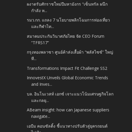
ผงาดรับศักราชใหม่ปีมหามังกร “เซ็นทรัล ผนึก
กำลัง ห...
รมว.กก. แถลง 7 นโยบายพลิกโฉมการท่องเที่ยว
และกีฬาไท...
สมาคมประกันวินาศภัยไทย จัด CEO Forum
“TFRS17”
กรุงทองพลาซา ศูนย์ค้าส่งเสื้อผ้า “พลัสไซซ์” ใหญ่
ที...
Transformations Impact Fit Challenge SS2
InnovestX Unveils Global Economic Trends
and Inves...
บล. อินโนเวสท์ เอกซ์ เจาะแนวโน้มเศรษฐกิจโลก
และกลยุ...
ABeam insight: how can Japanese suppliers
navigate...
เอบีม คอนซัลติ้ง ชี้แนวทางปรับตัวสู่ยุครถยนต์