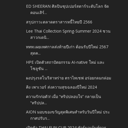
ED SHEERAN ศิลปินซุปเปอร์สตาร์ระดับโลก จัด
คอนเสิร์...
สรุปภาวะตลาดตราสารหนี้ไทยปี 2566
Lee Thai Collection Spring-Summer 2024 ชวน
สาวกเดนิ...
ททท.เผยเทศกาลส่งท้ายปีเก่า ต้อนรับปีใหม่ 2567
สุดค...
HPE เปิดตัวสถาปัตยกรรม AI-native ใหม่ และ
โซลูชัน ...
ผงปรุงรสโนริสาหร่าย ตราไทเชฟ อร่อยกลมกล่อม
คิง เพาเวอร์ ส่งความสุขฉลองปีใหม่ 2024
ความรักก่อตัว! เมื่อ “ทริปปลอบใจ” กลายเป็น
“ทริปปล...
AION มอบของขวัญสุดพิเศษสำหรับวันปีใหม่ ประ
กาศปรับร...
เปิดตัว THAI FUN CUP 2024 ทัวร์นาเม้นท์การ