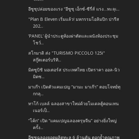
อีซูซุปล่อยของแรง “อีซูซุ เอ็กซ์-ซีรี่ส์ แรง…ทะลุเ...
"Plan B Eleven เริ่มแล้ว! มหกรรมโอลิมปิก ปารีส
202...
‘PANEL’ ผู้นำประตูห้องผ่าตัดและผนังห้องประชุม
โชว์...
สโกมาดิ ส่ง "TURISMO PICCOLO 125i"
สกู๊ตเตอร์บริทิ...
มิตซูบิชิ มอเตอร์ส ประเทศไทย เปิดราคา ออล-นิว
มิตซ...
มาเก๊า เปิดตัวแคมเปญ “มามะ มาเก๊า” ตอบโจทย์ทุ
กกลุ...
ทาโก้ เบลล์ ฉลองสาขาใหม่ด้วยโมเดลตู้คอนเทน
เนอร์เป็...
“โค้ก” เปิด “แคมเปญฉลองตรุษจีน” อย่างยิ่งใหญ่
ครั้ง...
อีซูซุฉลองยอดผลิตทะลุ 6 ล้านคัน ตอกย้ำคุณภาพ