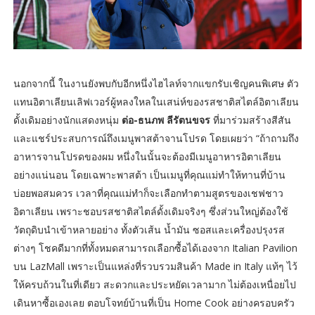
นอกจากนี้ ในงานยังพบกับอีกหนึ่งไฮไลท์จากแขกรับเชิญคนพิเศษ ตัว
แทนอิตาเลียนเลิฟเวอร์ผู้หลงใหลในเสน่ห์ของรสชาติสไตล์อิตาเลียน
ดั้งเดิมอย่างนักแสดงหนุ่ม
ต่อ-ธนภพ ลีรัตนขจร
ที่มาร่วมสร้างสีสัน
และแชร์ประสบการณ์ถึงเมนูพาสต้าจานโปรด โดยเผยว่า “ถ้าถามถึง
อาหารจานโปรดของผม หนึ่งในนั้นจะต้องมีเมนูอาหารอิตาเลียน
อย่างแน่นอน โดยเฉพาะพาสต้า เป็นเมนูที่คุณแม่ทำให้ทานที่บ้าน
บ่อยพอสมควร เวลาที่คุณแม่ทำก็จะเลือกทำตามสูตรของเชฟชาว
อิตาเลียน เพราะชอบรสชาติสไตล์ดั้งเดิมจริงๆ ซึ่งส่วนใหญ่ต้องใช้
วัตถุดิบนำเข้าหลายอย่าง ทั้งตัวเส้น น้ำมัน ซอสและเครื่องปรุงรส
ต่างๆ โชคดีมากที่ทั้งหมดสามารถเลือกซื้อได้เองจาก Italian Pavilion
บน LazMall เพราะเป็นแหล่งที่รวบรวมสินค้า Made in Italy แท้ๆ ไว้
ให้ครบถ้วนในที่เดียว สะดวกและประหยัดเวลามาก ไม่ต้องเหนื่อยไป
เดินหาซื้อเองเลย ตอบโจทย์บ้านที่เป็น Home Cook อย่างครอบครัว