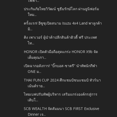
ไฟฟ้า...
ประกันภัยไทยวิวัฒน์ ชูธีมรักษ์โลก ผ่านยูนิฟอร์ม
ใหม...
ครั้งแรก! อีซูซุเปิดสนาม Isuzu 4x4 Land พาลูกค้า
มิ...
คิง เพาเวอร์ ผู้นำค้าปลีกสินค้าดิวตี้ ฟรี ประเทศ
ไท...
HONOR เปิดตัวมือถือสุดแกร่ง HONOR X9b จัด
เต็มคุณภา...
เปิดฉากอลังการ! “บิ๊กบอส-ชาตรี” นำทัพนักกีฬา
ONE ม...
THAI FUN CUP 2024 ศึกแชมป์ชนแชมป์ ทัวร์นา
เม้นต์ราย...
ไทยเบฟปรับทัพผู้บริหาร เสริมแกร่งองค์กรสู่การ
เติบโ...
SCB WEALTH จัดสัมมนา SCB FIRST Exclusive
Dinner เจ...