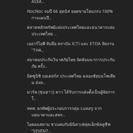
ASEA...
NocNoc จบปี 66 สุดปัง! ยอดขายโตแกร่ง 100%
กางแผนปี...
ตลาดหลักทรัพย์แห่งประเทศไทยและธนาคารแห่ง
ประเทศไทย ...
เออาร์ไอพี จับมือ สถาบัน ICTI และ ETDA จัดงาน
“THA...
สมาคมประกันวินาศภัยไทย จัดสัมมนาการประกัน
ภัย ครั้ง...
มิตซูบิชิ มอเตอร์ส ประเทศไทย ฉลองชัยบนโพเดีย
ม ส่งท...
มาร์ค (ชุนฮาว) คาว ได้รับการแต่งตั้งเป็นผู้จัดการ
ใ...
ททท. ยกทัพผู้ประกอบการกลุ่ม Luxury จาก
แคนาดาและสหร...
ไอคอนสยาม ชวนพบกับมินิคาเฟ่สุดเอ็กซ์คลูซีฟ
“SEVENT...