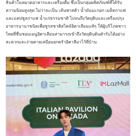
สินค้าในหมวดอาหารและเครื่องดื่ม ซึ่งเป็นกลุ่มผลิตภัณฑ์ที่ได้รับ
ความนิยมสูงสุด ไม่ว่าจะเป็น เส้นพาสต้า น้ำมันมะกอก เมล็ดกาแฟ
และแคปซูลกาแฟ น้ำแร่ธรรมชาติ ไปจนถึงวัตถุดิบและเครื่องปรุง
อาหารนานาชนิดเพื่อชูรสชาติสไตล์อิตาเลียนแท้ๆ ให้ผู้บริโภคชาว
ไทยที่ชื่นชอบเมนูอิตาเลียนสามารถเข้าถึงวัตถุดิบต้นตำรับได้อย่าง
สะดวกและง่ายดายเสมือนยกครัวอิตาลีมาไว้ที่บ้าน