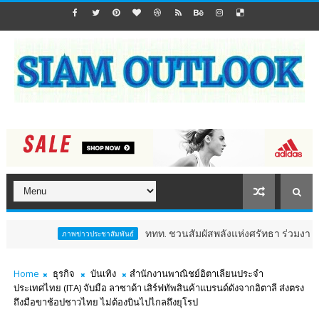
ททท. ชวนสัมผัสพลังแห่งศรัทธา ร่วมงาน "ห่มผ้าหลวงปู่ทว
ภาพข่าวประชาสัมพันธ์
Home
ธุรกิจ
บันเทิง
สำนักงานพาณิชย์อิตาเลียนประจำ
ประเทศไทย (ITA) จับมือ ลาซาด้า เสิร์ฟทัพสินค้าแบรนด์ดังจากอิตาลี ส่งตรง
ถึงมือขาช้อปชาวไทย ไม่ต้องบินไปไกลถึงยุโรป