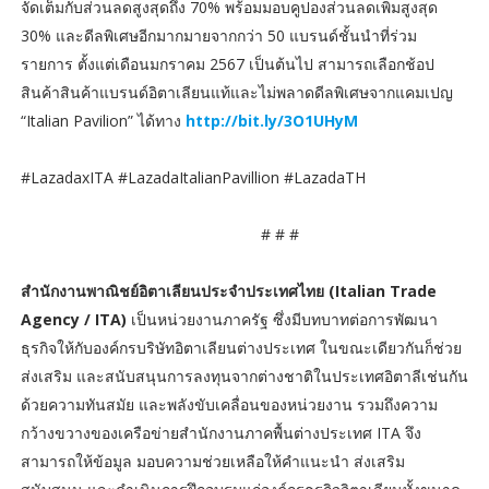
จัดเต็มกับส่วนลดสูงสุดถึง 70% พร้อมมอบคูปองส่วนลดเพิ่มสูงสุด
30% และดีลพิเศษอีกมากมายจากกว่า 50 แบรนด์ชั้นนำที่ร่วม
รายการ ตั้งแต่เดือนมกราคม 2567 เป็นต้นไป สามารถเลือกช้อป
สินค้าสินค้าแบรนด์อิตาเลียนแท้และไม่พลาดดีลพิเศษจากแคมเปญ
“Italian Pavilion” ได้ทาง
http://bit.ly/3O1UHyM
#LazadaxITA #LazadaItalianPavillion #LazadaTH
# # #
สํานักงานพาณิชย์อิตาเลียนประจําประเทศไทย (Italian Trade
Agency / ITA)
เป็นหน่วยงานภาครัฐ ซึ่งมีบทบาทต่อการพัฒนา
ธุรกิจให้กับองค์กรบริษัทอิตาเลียนต่างประเทศ ในขณะเดียวกันก็ช่วย
ส่งเสริม และสนับสนุนการลงทุนจากต่างชาติในประเทศอิตาลีเช่นกัน
ด้วยความทันสมัย และพลังขับเคลื่อนของหน่วยงาน รวมถึงความ
กว้างขวางของเครือข่ายสํานักงานภาคพื้นต่างประเทศ ITA จึง
สามารถให้ข้อมูล มอบความช่วยเหลือให้คําแนะนํา ส่งเสริม