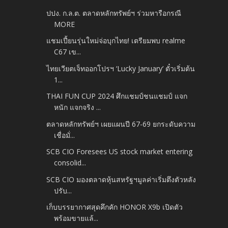
ปปง. ก.ล.ต. ตลาดหลักทรัพย์ฯ ร่วมหารือกรณี
MORE
แชมเปี้ยนรุ่นใหม่จ่อบุกไทย! เตรียมพบ realme
C67 เข...
ไทยเวียตเจ็ทออกโปรฯ ‘Lucky January’ ตั๋วเริ่มต้น
1...
THAI FUN CUP 2024 ศึกแชมป์ชนแชมป์ แจก
หนัก แจกจริง ...
ตลาดหลักทรัพย์ฯ เผยแผนปี 67-69 ยกระดับความ
เชื่อมั่...
SCB CIO Foresees US stock market entering
consolid...
SCB CIO มองตลาดหุ้นสหรัฐฯมูลค่าเริ่มตึงตัวหลัง
ปรับ...
เก็บบรรยากาศสุดคึกคัก HONOR X9b เปิดตัว
พร้อมขายแล้...