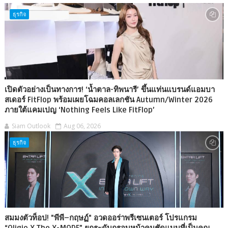
ธุรกิจ
เปิดตัวอย่างเป็นทางการ! ‘น้ำตาล-ทิพนารี’ ขึ้นแท่นแบรนด์แอมบา
สเดอร์ FitFlop พร้อมเผยโฉมคอลเลกชัน Autumn/Winter 2026
ภายใต้แคมเปญ ‘Nothing Feels Like FitFlop’
Siam Outlook
Aug 06, 2026
ธุรกิจ
สมมงตัวท็อป! "พีพี–กฤษฏ์" อวดออร่าพรีเซนเตอร์ โปรแกรม
“Oligio X The X-MODE” ยกระดับกรอบหน้าคมชัดแบบที่เป็นคุณ