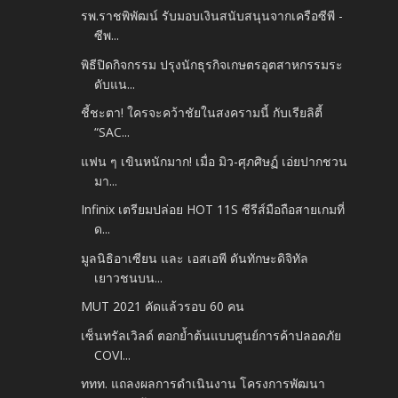
รพ.ราชพิพัฒน์ รับมอบเงินสนับสนุนจากเครือซีพี -
ซีพ...
พิธีปิดกิจกรรม ปรุงนักธุรกิจเกษตรอุตสาหกรรมระ
ดับแน...
ชี้ชะตา! ใครจะคว้าชัยในสงครามนี้ กับเรียลิตี้
“SAC...
แฟน ๆ เขินหนักมาก! เมื่อ มิว-ศุภศิษฏ์ เอ่ยปากชวน
มา...
Infinix เตรียมปล่อย HOT 11S ซีรีส์มือถือสายเกมที่
ด...
มูลนิธิอาเซียน และ เอสเอพี ดันทักษะดิจิทัล
เยาวชนบน...
MUT 2021 คัดแล้วรอบ 60 คน
เซ็นทรัลเวิลด์ ตอกย้ำต้นแบบศูนย์การค้าปลอดภัย
COVI...
ททท. แถลงผลการดำเนินงาน โครงการพัฒนา