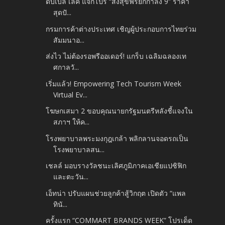
ดับเบิ้ล เลค แจกโปร “ส่งสุขฟรียกกำลัง 9” ราคา
สุดปั...
กรมการค้าต่างประเทศ เชิญผู้ประกอบการไทยร่วม
สัมมนาอ...
ส่งไว ไม่ต้องรอพรีออเดอร์! แกร็บ เฉลิมฉลองเท
ศกาลวั...
เริ่มแล้ว! Empowering Tech Tourism Week
Virtual Ev...
โฆษกเสมา 2 ขอบคุณนายกรัฐมนตรีหลังชี้แจงใน
สภาฯ ให้ค...
โรงพยาบาลพระมงกุฎเกล้า พลิกลานจอดรถเป็น
โรงพยาบาลสน...
เชลล์ มอบรางวัลชนะเลิศภูมิภาคเอเชียแปซิฟิก
และตะวัน...
เอ็ทน่า ปรับแผนช่วยลูกค้าสู้วิกฤต เปิดตัว “แพล
ทินั...
ครั้งแรก “COMMART BRANDS WEEK” โปรเด็ด