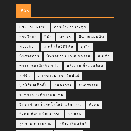
TAGS
ENGLISH NEWS
การเงิน การลงทุน
การศึกษา
กีฬา
เกษตร
คืนคุณแผ่นดิน
ท่องเที่ยว
เทคโนโลยีดิจิทัล
ธุรกิจ
นิทรรศการ
นิทรรศการ งานมหกรรม
บันเทิง
พระราชกรณียกิจ ร.10
พลังงาน สิ่งแวดล้อม
แฟชั่น
ภาพข่าวประชาสัมพันธ์
มูลนิธิป่อเต็กตึ๊ง
ยนตรกรร
ยนตรกรรม
ราชการ องค์การมหาชน
วิทยาศาสตร์ เทคโนโลยี นวัตกรรม
สังคม
สังคม ศิลปะ วัฒนธรรม
สุขภาพ
สุขภาพ ความงาม
อสังหาริมทรัพย์