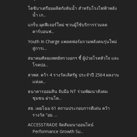
โตชิบาเตรียมผลิตกังหันน้ำ สำหรับโรงไฟฟ้าพลัง
น้ำ เก...
แกร็บ ผุดฟีเจอร์ใหม่ ชวนผู้ใช้บริการร่วมลด
คาร์บอนฟ...
Youth In Charge แพลตฟอร์มรวมพลังคนรุ่นใหม่
สู่การเ...
สมาคมศัลยแพทย์ทรวงอกฯ ชี้ ผู้ป่วยโรคหัวใจ และ
โรคปอ...
สวพส. คว้า 4 รางวัลเลิศรัฐ ประจำปี 2564 ผลงาน
แห่งค...
ธนาคารออมสิน จับมือ NT ร่วมพัฒนาสังคม
ชุมชน ผ่านโค...
สธ. เผยโฉม 61 สถานประกอบการดีเด่น คว้า
รางวัล “อย. ...
ACCESSTRADE จัดสัมมนาออนไลน์
Performance Growth Su...