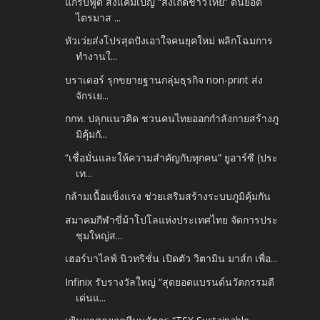
แกร็บฟู้ด ส่งแคมเปญ “สั่งเถิดชาวไทย” ดันยอด
ไตรมาส ...
หัวเว่ยส่งโปรสุดปังเอาใจคนยุคใหม่ พลิกโฉมการ
ทำงานใ...
บราเดอร์ รุกขยายฐานกลุ่มธุรกิจ non-print ส่ง
จักรเย...
กกท. ปลุกแนวคิด ชวนคนไทยออกกำลังกายสร้างภู
มิคุ้มกั...
“เชื่อมั่นและให้ความสำคัญกับทุกคน” ยูอาร์ซี (ประ
เท...
กล้ามเนื้อแข็งแรง ช่วยเสริมสร้างระบบภูมิคุ้มกัน
สมาคมกีฬาขี่ม้าโปโลแห่งประเทศไทย จัดการประ
ชุมใหญ่ส...
เฮอร์บาไลฟ์ นิวทริชั่น เปิดตัว วิตามิน มาส์ก เพื่อ...
Infinix รับรางวัลใหญ่ “สุดยอดแบรนด์นวัตกรรมดี
เด่นแ...