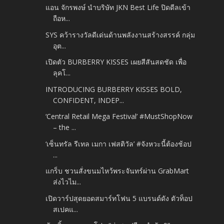
แอน จักรพงษ์ นำบริษัท JKN Best Life ปิดดีลเข้า
ถือห...
SYS คว้ารางวัลดีเด่นด้านพลังงานสร้างสรรค์ กลุ่ม
อุต...
เปิดตัว BURBERRY KISSES เผยสีสันสดชัด เพื่อ
ลุคโ...
INTRODUCING BURBERRY KISSES BOLD,
CONFIDENT, INDEP...
‘Central Retail Mega Festival’ #MustShopNow
– the ...
‘เซ็นทรัล รีเทล เมกา เฟสติวัล’ #จังหวะนี้ต้องช้อป
...
แกร็บ ชวนสั่งขนมไหว้พระจันทร์ผ่าน GrabMart
ส่งไวไม...
เปิดวาร์ปสุดยอดสมาร์ทโฟน 5 แบรนด์ดัง ตัวท็อป
สเปคแ...