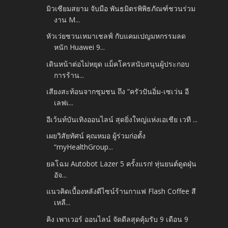
มิวเซียมสยาม จับมือ พันธมิตรพิพิธภัณฑ์ชวนร่วม
งาน M...
หัวเว่ยชวนเหมาเชลฟ์ กับแคมเปญมหกรรมลด
หนัก Huawei 9...
เดินหน้าต่อไม่หยุด แม็คโครสนับสนุนผู้ประกอบ
การร้าน...
เสียงสะท้อนจากชุมชน ถึง “ครัวปันอิ่ม-เซเว่น อี
เลฟเ...
อีเว้นท์บันเทิงออนไลน์ สุดยิ่งใหญ่แห่งเอเชีย เวที ...
เผยวิสัยทัศน์ คุณหมอ ผู้ร่วมก่อตั้ง
“myHealthGroup...
ยลโฉม Autobot Lazer 5 ครั้งแรก! หุ่นยนต์ดูดฝุ่น
อัจ...
แนวคิดเบื้องหลังดีไซน์ร้านกาแฟ Flash Coffee สี
เหลื...
คิง เพาเวอร์ ออนไลน์ จัดดีลสุดคุ้มรับ 9 เดือน 9