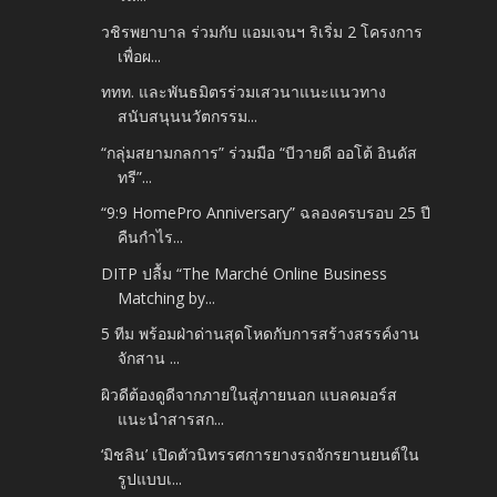
วชิรพยาบาล ร่วมกับ แอมเจนฯ ริเริ่ม 2 โครงการ
เพื่อผ...
ททท. และพันธมิตรร่วมเสวนาแนะแนวทาง
สนับสนุนนวัตกรรม...
“กลุ่มสยามกลการ” ร่วมมือ “บีวายดี ออโต้ อินดัส
ทรี”...
“9:9 HomePro Anniversary” ฉลองครบรอบ 25 ปี
คืนกำไร...
DITP ปลื้ม “The Marché Online Business
Matching by...
5 ทีม พร้อมฝ่าด่านสุดโหดกับการสร้างสรรค์งาน
จักสาน ...
ผิวดีต้องดูดีจากภายในสู่ภายนอก แบลคมอร์ส
แนะนำสารสก...
‘มิชลิน’ เปิดตัวนิทรรศการยางรถจักรยานยนต์ใน
รูปแบบเ...