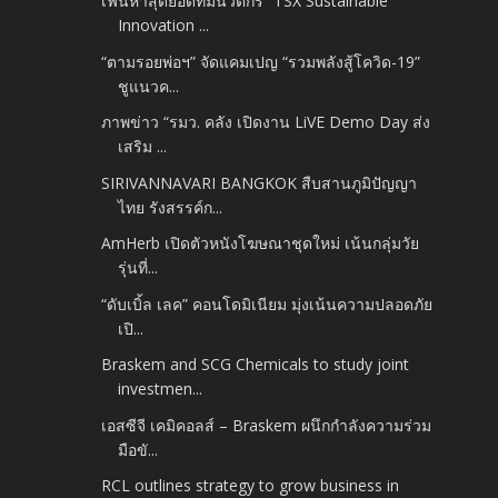
เฟ้นหาสุดยอดทีมนวัตกร “TSX Sustainable
Innovation ...
“ตามรอยพ่อฯ” จัดแคมเปญ “รวมพลังสู้โควิด-19”
ชูแนวค...
ภาพข่าว “รมว. คลัง เปิดงาน LiVE Demo Day ส่ง
เสริม ...
SIRIVANNAVARI BANGKOK สืบสานภูมิปัญญา
ไทย รังสรรค์ก...
AmHerb เปิดตัวหนังโฆษณาชุดใหม่ เน้นกลุ่มวัย
รุ่นที่...
“ดับเบิ้ล เลค” คอนโดมิเนียม มุ่งเน้นความปลอดภัย
เปิ...
Braskem and SCG Chemicals to study joint
investmen...
เอสซีจี เคมิคอลส์ – Braskem ผนึกกำลังความร่วม
มือขั...
RCL outlines strategy to grow business in