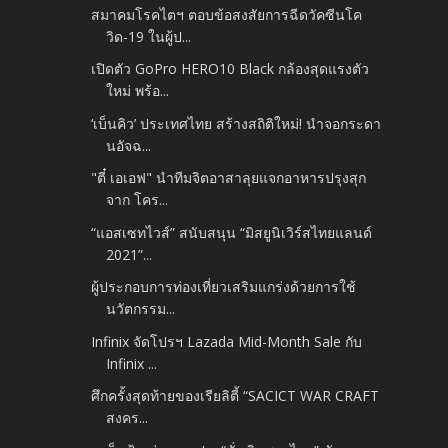
สมาคมโรคไตฯ ตอบข้อสงสัยการฉีดวัคซีนโค
วิด-19 ในผู้ป...
เปิดตัว GoPro HERO10 Black กล้องสุดแรงตัว
ใหม่ พร้อ...
‘เบ็นคิว’ ประเทศไทย สร้างสถิติใหม่! นำจอกระดา
นอัจฉ...
"ตี๋ เอเอฟ" นำทีมจิตอาสาลุยแจกอาหารปรุงสุก
จาก โคร...
“แอสเซทไวส์” สนับสนุน “มิสยูนิเวิร์สไทยแลนด์
2021”...
ผู้ประกอบการท่องเที่ยวเสริมแกร่งด้วยการใช้
นวัตกรรม...
Infinix จัดโปรฯ Lazada Mid-Month Sale กับ
Infinix ...
ศึกครั้งสุดท้ายของเรียลิตี้ “SACICT WAR CRAFT
สงคร...