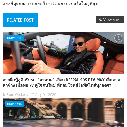
แอลจีมุ่งลดการปล่อยก๊าซเรือนกระจกครั้งใหญ่ที่สุด
View More
RELATED POST
ยนตรกรรม
จากคิวบู๊สู่คิวรับรถ! "จาพนม" เลือก DEEPAL S05 BEV MAX เลิกตาม
หาช้าง เมื่อพบ EV คู่ใจคันใหม่ ที่ตอบโจทย์ไลฟ์สไตล์ทุกองศา
Siam Outlook
Aug 04, 2026
ยนตรกรรม