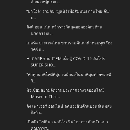
ศักยภาพผู้ประก...
“บาโอจิ” ร่วมกับ “มูลนิธิเพื่อสัมพันธภาพไทย-จีน”
ม...
ติงส์ ออน เน็ต คว้ารางวัลสุดยอดองค์กรด้าน
นวัตกรรมแ...
เมอร์ค ประเทศไทย ชวนร่วมค้นหาคำตอบทุกเรื่อง
วัคซีน...
HI-CARE รวม ITEM เด็ดสู้ COVID-19 จัดโปร
SUPER SHO...
“ทำทุกนาทีให้ดีที่สุด เหมือนเป็นนาทีสุดท้ายของชี
วิ...
มิวเซียมสยามจัดงานประกาศรางวัลออนไลน์
Museum Thail...
คิง เพาเวอร์ ออนไลน์ ลดแรงสินค้าแบรนด์เนมส่ง
ถึงบ้า...
เปิดตัว “เฟลินา คานิโน วิฟ” อาหารสำหรับแมว
คุณภาพร...