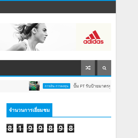
ปั๊ม PT รับป้ายมาตรฐาน "หัวจ่ายเชื้อเพลิงส
การเงิน การลงทุน
จำนวนการเยี่ยมชม
8
1
9
9
8
9
8