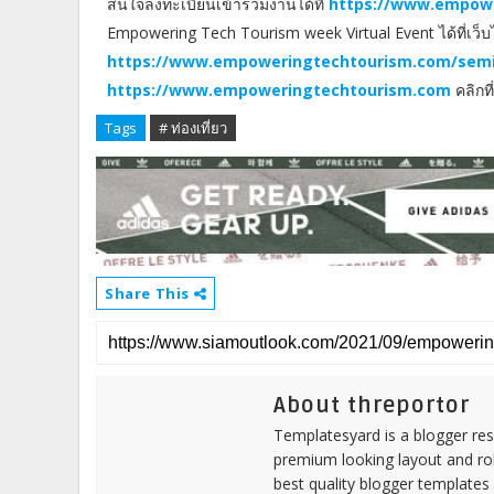
สนใจลงทะเบียนเข้าร่วมงานได้ที่
https://www.empow
Empowering Tech Tourism week Virtual Event ได้ที่เว็บ
https://www.empoweringtechtourism.com/sem
https://www.empoweringtechtourism.com
คลิกที
Tags
# ท่องเที่ยว
Share This
About threportor
Templatesyard is a blogger reso
premium looking layout and rob
best quality blogger templates