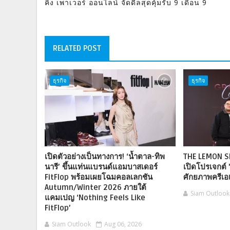
คิง เพาเวอร์ ออนไลน์ จัดดีลสุดคุ้มรับ 9 เดือน 9
RELATED POST
ธุรกิจ
ธุรกิจ
เปิดตัวอย่างเป็นทางการ! ‘น้ำตาล-ทิพ
THE LEMON S
นารี’ ขึ้นแท่นแบรนด์แอมบาสเดอร์
เปิดโปรเจกต์ 
FitFlop พร้อมเผยโฉมคอลเลกชัน
ศักยภาพครีเอเ
Autumn/Winter 2026 ภายใต้
Siam Outlook
แคมเปญ ‘Nothing Feels Like
FitFlop’
Siam Outlook
Aug 06, 2026