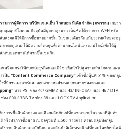
กรรมการผู้จัดการ บริษัท เจเคเอ็น โกลบอล มีเดีย จำกัด (มหาชน)
เผยว่า
่มผู้บริโภค ณ ปัจจุบันมีมูลค่าสูงมาก เห็นชัดได้จากการ WFH หรือ
กลับส่งผลดีให้มีการซื้อขายมากขึ้น ในขณะเดียวกันแม้ประเทศไทยจะอยู่
ดอยู่เสมอให้มีความยืดหยุ่นทั้งด้านออนไลน์และออฟไลน์เพื่อให้ผู้
่อผลักดันยอดขายได้มากขึ้นเช่นกัน
อดเสริมแกร่งให้กับกลุ่มธุรกิจคอมเมิร์ซ เพื่อนำไปสู่ความสำเร็จตามแผน
ารเป็น
“Content Commerce Company”
เข้าซื้อหุ้นที่ 51% ของกลุ่ม
ฮมช้อปปิ้งที่มีการเผยแพร่และออกอากาศอย่างหลากหลายช่องทางและ
pping”
ทาง PSI ช่อง 46/ GMMZ ช่อง 43/ INFOSAT ช่อง 46 / DTV
lay ช่อง 800 / 3BB TV ช่อง 88 และ LOOX TV Application
ที่ต้องการซื้อสินค้าตรงและเลือกผลิตภัณฑ์ที่หลากหลายในราคาที่คุ้มค่า
ค้าซึ่งทำการซื้อขาย ณ ปัจจุบันที่ 2,500 รายการ ครอบคลุมทั้งกลุ่ม
ลังกาย สินค้าตามสมัยนิยม และสินค้าอิเล็กทรอนิกส์ที่ตอบโจทย์ทุกไลฟ์