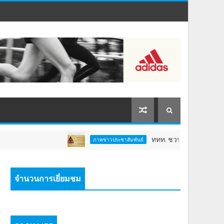
ททท. ชวนสัมผัสพลังแห่งศรัทธา ร่ว
ภาพข่าวประชาสัมพันธ์
จำนวนการเยี่ยมชม