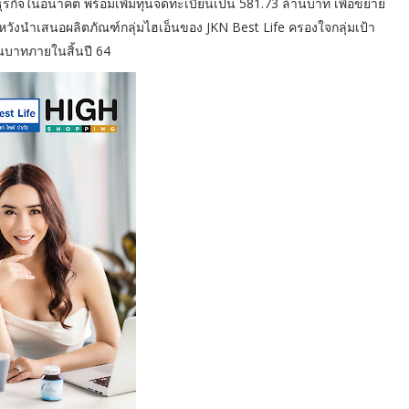
ุรกิจในอนาคต พร้อมเพิ่มทุนจดทะเบียนเป็น 581.73 ล้านบาท เพื่อขยาย
ังนำเสนอผลิตภัณฑ์กลุ่มไฮเอ็นของ JKN Best Life ครองใจกลุ่มเป้า
นบาทภายในสิ้นปี 64