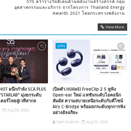
SYS คว้ารางวัลดีเด่นด้านพลังงานสร้างสรรค์ กลุ่ม
อุตสาหกรรมและบริการ จากโครงการ Thailand Energy
Awards 2021 โดยกระทรวงพลังงาน
View More
ธุรกิจ
HOT ผนึกกำลัง SCA PLUS
เปิดตัว HUAWEI FreeClip 2 S หูฟัง
"STARLAB" มุ่งยกระดับ
Open-ear ใหม่ แฟชันระดับไอคอนิก
ตอร์ไทยสู่เวทีสากล
สัมผัส ความสบายเหนือระดับกับดีไซน์
Airy C-Bridge พร้อมยกระดับทุกการฟัง
Aug 06, 2026
อย่างอัจฉริยะ
Siam Outlook
Aug 03, 2026