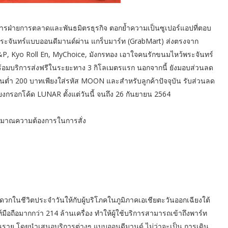
การฝ่ายการตลาดและพันธมิตรธุรกิจ ตอกย้ำความเป็นซูเปอร์แอปที่ตอบ
้พระจันทร์แบบออนดีมานด์ผ่าน แกร็บมาร์ท (GrabMart) ส่งตรงจาก
S&P, Kyo Roll En, MyChoice, มังกรทอง เอาใจคนรักขนมไหว้พระจันทร์
าพร้อมบริการส่งฟรีในระยะทาง 3 กิโลเมตรแรก นอกจากนี้ ยังมอบส่วนลด
้าขั้นต่ำ 200 บาทเพียงใส่รหัส MOON และสำหรับลูกค้าปัจจุบัน รับส่วนลด
เพียงกรอกโค้ด LUNAR ตั้งแต่วันนี้ จนถึง 26 กันยายน 2564
ิมาณความต้องการในการสั่ง
ดวกในชีวิตประจำวันให้กับผู้บริโภคในภูมิภาคเอเชียตะวันออกเฉียงใต้
ือถือมากกว่า 214 ล้านเครื่อง ทำให้ผู้ใช้บริการสามารถเข้าถึงพาร์ท
านราย โดยนำเสนอบริการต่างๆ แบบออนดีมานด์ ไม่ว่าจะเป็น การเดิน