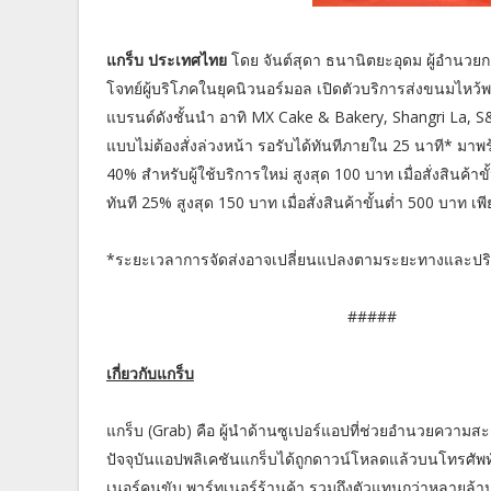
แกร็บ ประเทศไทย
โดย จันต์สุดา ธนานิตยะอุดม ผู้อำนวย
โจทย์ผู้บริโภคในยุคนิวนอร์มอล เปิดตัวบริการส่งขนมไหว
แบรนด์ดังชั้นนำ อาทิ MX Cake & Bakery, Shangri La, 
แบบไม่ต้องสั่งล่วงหน้า รอรับได้ทันทีภายใน 25 นาที* ม
40% สำหรับผู้ใช้บริการใหม่ สูงสุด 100 บาท เมื่อสั่งสินค
ทันที 25% สูงสุด 150 บาท เมื่อสั่งสินค้าขั้นต่ำ 500 บาท 
*ระยะเวลาการจัดส่งอาจเปลี่ยนแปลงตามระยะทางและปร
#####
เกี่ยวกับแกร็บ
แกร็บ (Grab) คือ ผู้นำด้านซูเปอร์แอปที่ช่วยอำนวยความสะ
ปัจจุบันแอปพลิเคชันแกร็บได้ถูกดาวน์โหลดแล้วบนโทรศัพท์ม
เนอร์คนขับ พาร์ทเนอร์ร้านค้า รวมถึงตัวแทนกว่าหลายล้