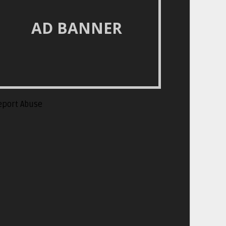
AD BANNER
eport Abuse