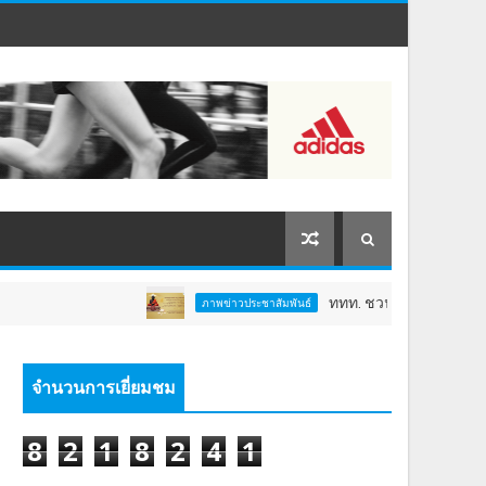
ททท. ชวนสัมผัสพลังแห่งศรัทธา ร่ว
ภาพข่าวประชาสัมพันธ์
จำนวนการเยี่ยมชม
8
2
1
8
2
4
1