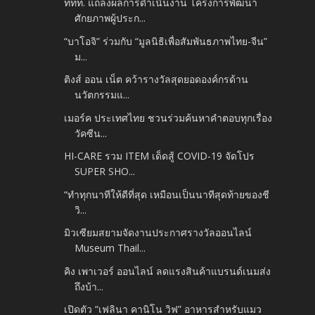
ททท. แถลงผลการดำเนินงาน โครงการพัฒนา
ศักยภาพผู้ประก...
“บาโอจิ” ร่วมกับ “มูลนิธิเพื่อสัมพันธภาพไทย-จีน”
ม...
ติงส์ ออน เน็ต คว้ารางวัลสุดยอดองค์กรด้าน
นวัตกรรมแ...
เมอร์ค ประเทศไทย ชวนร่วมค้นหาคำตอบทุกเรื่อง
วัคซีน...
HI-CARE รวม ITEM เด็ดสู้ COVID-19 จัดโปร
SUPER SHO...
“ทำทุกนาทีให้ดีที่สุด เหมือนเป็นนาทีสุดท้ายของชี
วิ...
มิวเซียมสยามจัดงานประกาศรางวัลออนไลน์
Museum Thail...
คิง เพาเวอร์ ออนไลน์ ลดแรงสินค้าแบรนด์เนมส่ง
ถึงบ้า...
เปิดตัว “เฟลินา คานิโน วิฟ” อาหารสำหรับแมว