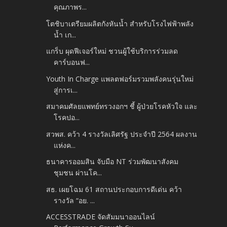
คุณภาพร...
โตชิบาเตรียมผลิตกังหันน้ำ สำหรับโรงไฟฟ้าพลัง
น้ำ เก...
แกร็บ ผุดฟีเจอร์ใหม่ ชวนผู้ใช้บริการร่วมลด
คาร์บอนฟ...
Youth In Charge แพลตฟอร์มรวมพลังคนรุ่นใหม่
สู่การเ...
สมาคมศัลยแพทย์ทรวงอกฯ ชี้ ผู้ป่วยโรคหัวใจ และ
โรคปอ...
สวพส. คว้า 4 รางวัลเลิศรัฐ ประจำปี 2564 ผลงาน
แห่งค...
ธนาคารออมสิน จับมือ NT ร่วมพัฒนาสังคม
ชุมชน ผ่านโค...
สธ. เผยโฉม 61 สถานประกอบการดีเด่น คว้า
รางวัล “อย. ...
ACCESSTRADE จัดสัมมนาออนไลน์