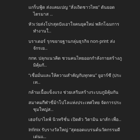
แกร็บฟู้ด ส่งแคมเปญ “สั่งเถิดชาวไทย” ดันยอด
ไตรมาส ...
หัวเว่ยส่งโปรสุดปังเอาใจคนยุคใหม่ พลิกโฉมการ
ทำงานใ...
บราเดอร์ รุกขยายฐานกลุ่มธุรกิจ non-print ส่ง
จักรเย...
กกท. ปลุกแนวคิด ชวนคนไทยออกกำลังกายสร้างภู
มิคุ้มกั...
“เชื่อมั่นและให้ความสำคัญกับทุกคน” ยูอาร์ซี (ประ
เท...
กล้ามเนื้อแข็งแรง ช่วยเสริมสร้างระบบภูมิคุ้มกัน
สมาคมกีฬาขี่ม้าโปโลแห่งประเทศไทย จัดการประ
ชุมใหญ่ส...
เฮอร์บาไลฟ์ นิวทริชั่น เปิดตัว วิตามิน มาส์ก เพื่อ...
Infinix รับรางวัลใหญ่ “สุดยอดแบรนด์นวัตกรรมดี
เด่นแ...