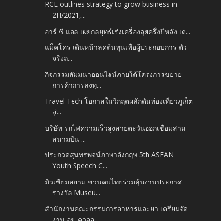
RCL outlines strategy to grow business in
2H/2021,...
อาร์ ซี แอล เผยกลยุทธ์เร่งเครื่องลุยครึ่งปีหลัง เด...
แม็คโคร เดินหน้าลดต้นทุนเพื่อผู้ประกอบการ ตัว
จริงถ...
กิจกรรมสัมมนาออนไลน์ภายใต้โครงการขยาย
การค้าการลงทุ...
Travel Tech โอกาสในวิกฤตผลักดันท่องเที่ยวภูเก็ต
สู่...
บริษัท รถไฟความเร็วสูงสายตะวันออกเชื่อมสาม
สนามบิน ...
ประกวดสุนทรพจน์ภาษาอังกฤษ 5th ASEAN
Youth Speech C...
มิวเซียมสยาม ชวนคนไทยร่วมลุ้นงานประกาศ
รางวัล Museu...
สำนักงานคณะกรรมการอาหารและยา เตรียมจัด
งาน อย. ควอล...