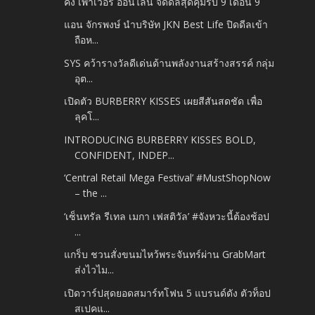
คิง เพาเวอร์ ออนไลน์ จัดดีลสุดคุ้มรับ 9 เดือน 9
แอน จักรพงษ์ นำบริษัท JKN Best Life ปิดดีลเข้า
ถือห...
SYS คว้ารางวัลดีเด่นด้านพลังงานสร้างสรรค์ กลุ่ม
อุต...
เปิดตัว BURBERRY KISSES เผยสีสันสดชัด เพื่อ
ลุคโ...
INTRODUCING BURBERRY KISSES BOLD,
CONFIDENT, INDEP...
‘Central Retail Mega Festival’ #MustShopNow
– the ...
‘เซ็นทรัล รีเทล เมกา เฟสติวัล’ #จังหวะนี้ต้องช้อป
...
แกร็บ ชวนสั่งขนมไหว้พระจันทร์ผ่าน GrabMart
ส่งไวไม...
เปิดวาร์ปสุดยอดสมาร์ทโฟน 5 แบรนด์ดัง ตัวท็อป
สเปคแ...