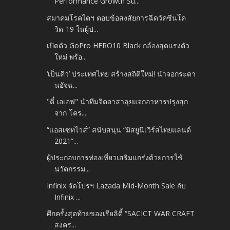
Performance Growth Su...
สมาคมโรคไตฯ ตอบข้อสงสัยการฉีดวัคซีนโค
วิด-19 ในผู้ป...
เปิดตัว GoPro HERO10 Black กล้องสุดแรงตัว
ใหม่ พร้อ...
‘เบ็นคิว’ ประเทศไทย สร้างสถิติใหม่! นำจอกระดา
นอัจฉ...
"ตี๋ เอเอฟ" นำทีมจิตอาสาลุยแจกอาหารปรุงสุก
จาก โคร...
“แอสเซทไวส์” สนับสนุน “มิสยูนิเวิร์สไทยแลนด์
2021”...
ผู้ประกอบการท่องเที่ยวเสริมแกร่งด้วยการใช้
นวัตกรรม...
Infinix จัดโปรฯ Lazada Mid-Month Sale กับ
Infinix ...
ศึกครั้งสุดท้ายของเรียลิตี้ “SACICT WAR CRAFT
สงคร...