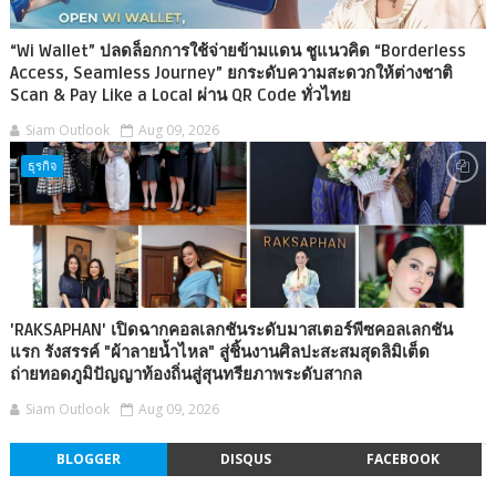
“Wi Wallet” ปลดล็อกการใช้จ่ายข้ามแดน ชูแนวคิด “Borderless
Access, Seamless Journey” ยกระดับความสะดวกให้ต่างชาติ
Scan & Pay Like a Local ผ่าน QR Code ทั่วไทย
Siam Outlook
Aug 09, 2026
ธุรกิจ
'RAKSAPHAN' เปิดฉากคอลเลกชันระดับมาสเตอร์พีซคอลเลกชัน
แรก รังสรรค์ "ผ้าลายน้ำไหล" สู่ชิ้นงานศิลปะสะสมสุดลิมิเต็ด
ถ่ายทอดภูมิปัญญาท้องถิ่นสู่สุนทรียภาพระดับสากล
Siam Outlook
Aug 09, 2026
BLOGGER
DISQUS
FACEBOOK