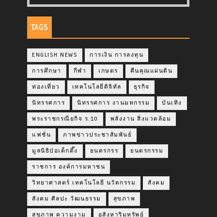
TAGS
ENGLISH NEWS
การเงิน การลงทุน
การศึกษา
กีฬา
เกษตร
คืนคุณแผ่นดิน
ท่องเที่ยว
เทคโนโลยีดิจิทัล
ธุรกิจ
นิทรรศการ
นิทรรศการ งานมหกรรม
บันเทิง
พระราชกรณียกิจ ร.10
พลังงาน สิ่งแวดล้อม
แฟชั่น
ภาพข่าวประชาสัมพันธ์
มูลนิธิป่อเต็กตึ๊ง
ยนตรกรร
ยนตรกรรม
ราชการ องค์การมหาชน
วิทยาศาสตร์ เทคโนโลยี นวัตกรรม
สังคม
สังคม ศิลปะ วัฒนธรรม
สุขภาพ
สุขภาพ ความงาม
อสังหาริมทรัพย์