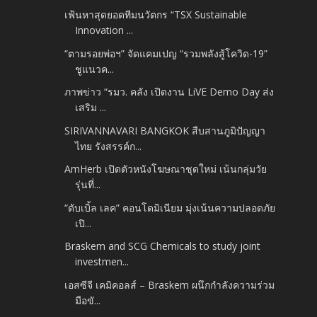
เฟ้นหาสุดยอดทีมนวัตกร “TSX Sustainable
Innovation ...
“ตามรอยพ่อฯ” จัดแคมเปญ “รวมพลังสู้โควิด-19”
ชูแนวค...
ภาพข่าว “รมว. คลัง เปิดงาน LiVE Demo Day ส่ง
เสริม ...
SIRIVANNAVARI BANGKOK สืบสานภูมิปัญญา
ไทย รังสรรค์ก...
AmHerb เปิดตัวหนังโฆษณาชุดใหม่ เน้นกลุ่มวัย
รุ่นที่...
“ดับเบิ้ล เลค” คอนโดมิเนียม มุ่งเน้นความปลอดภัย
เปิ...
Braskem and SCG Chemicals to study joint
investmen...
เอสซีจี เคมิคอลส์ – Braskem ผนึกกำลังความร่วม
มือขั...