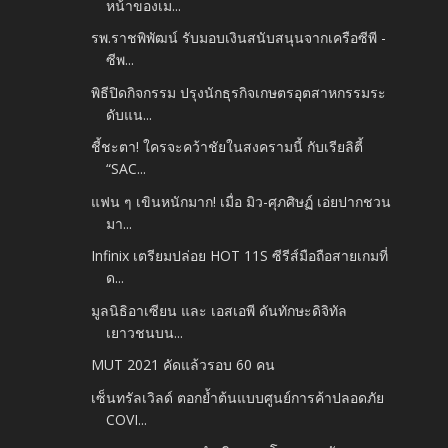
หน้าของเม...
รพ.ราชพิพัฒน์ รับมอบเงินสนับสนุนจากเครือซีพี -
ซีพ...
พิธีปิดกิจกรรม ปรุงนักธุรกิจเกษตรอุตสาหกรรมระ
ดับแน...
ชี้ชะตา! ใครจะคว้าชัยในสงครามนี้ กับเรียลิตี้
“SAC...
แฟน ๆ เขินหนักมาก! เมื่อ มิว-ศุภศิษฏ์ เอ่ยปากชวน
มา...
Infinix เตรียมปล่อย HOT 11S ซีรีส์มือถือสายเกมที่
ด...
มูลนิธิอาเซียน และ เอสเอพี ดันทักษะดิจิทัล
เยาวชนบน...
MUT 2021 คัดแล้วรอบ 60 คน
เซ็นทรัลเวิลด์ ตอกย้ำต้นแบบศูนย์การค้าปลอดภัย
COVI...