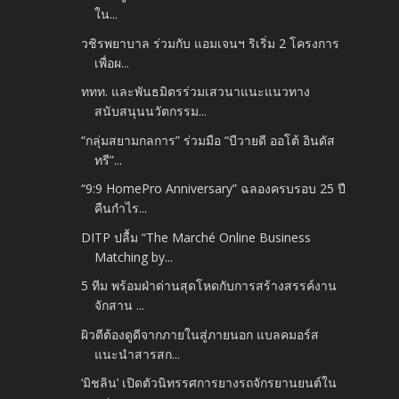
ใน...
วชิรพยาบาล ร่วมกับ แอมเจนฯ ริเริ่ม 2 โครงการ
เพื่อผ...
ททท. และพันธมิตรร่วมเสวนาแนะแนวทาง
สนับสนุนนวัตกรรม...
“กลุ่มสยามกลการ” ร่วมมือ “บีวายดี ออโต้ อินดัส
ทรี”...
“9:9 HomePro Anniversary” ฉลองครบรอบ 25 ปี
คืนกำไร...
DITP ปลื้ม “The Marché Online Business
Matching by...
5 ทีม พร้อมฝ่าด่านสุดโหดกับการสร้างสรรค์งาน
จักสาน ...
ผิวดีต้องดูดีจากภายในสู่ภายนอก แบลคมอร์ส
แนะนำสารสก...
‘มิชลิน’ เปิดตัวนิทรรศการยางรถจักรยานยนต์ใน