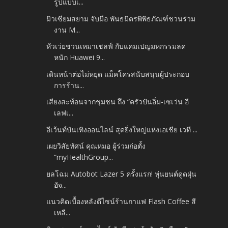
รูปแบบเ...
มิวเซียมสยาม จับมือ พันธมิตรพิพิธภัณฑ์ชวนร่วม
งาน M...
หัวเว่ยชวนเหมาเชลฟ์ กับแคมเปญมหกรรมลด
หนัก Huawei 9...
เดินหน้าต่อไม่หยุด แม็คโครสนับสนุนผู้ประกอบ
การร้าน...
เสียงสะท้อนจากชุมชน ถึง “ครัวปันอิ่ม-เซเว่น อี
เลฟเ...
อีเว้นท์บันเทิงออนไลน์ สุดยิ่งใหญ่แห่งเอเชีย เวที ...
เผยวิสัยทัศน์ คุณหมอ ผู้ร่วมก่อตั้ง
“myHealthGroup...
ยลโฉม Autobot Lazer 5 ครั้งแรก! หุ่นยนต์ดูดฝุ่น
อัจ...
แนวคิดเบื้องหลังดีไซน์ร้านกาแฟ Flash Coffee สี
เหลื...