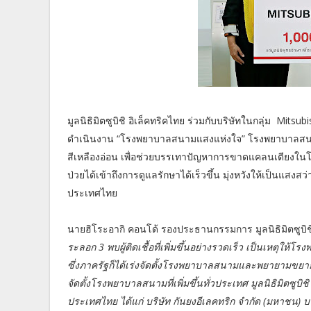
มูลนิธิมิตซูบิชิ อิเล็คทริคไทย ร่วมกับบริษัทในกลุ่ม Mits
ดำเนินงาน “โรงพยาบาลสนามแสงแห่งใจ” โรงพยาบาลสนามขนาด
สีเหลืองอ่อน เพื่อช่วยบรรเทาปัญหาการขาดแคลนเตียงในโ
ป่วยได้เข้าถึงการดูแลรักษาได้เร็วขึ้น มุ่งหวังให้เป็นแ
ประเทศไทย
นายฮิโระอากิ คอนโด้ รองประธานกรรมการ มูลนิธิมิตซูบิชิ
ระลอก 3 พบผู้ติดเชื้อที่เพิ่มขึ้นอย่างรวดเร็ว เป็นเหตุใ
ซึ่งภาครัฐก็ได้เร่งจัดตั้งโรงพยาบาลสนามและพยายามขยายง
จัดตั้งโรงพยาบาลสนามที่เพิ่มขึ้นทั่วประเทศ มูลนิธิมิตซูบิช
ประเทศไทย ได้แก่ บริษัท กันยงอีเลคทริก จำกัด (มหาชน) 