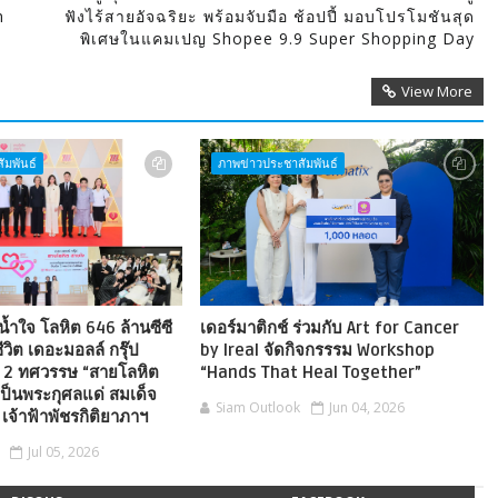
n
ฟังไร้สายอัจฉริยะ พร้อมจับมือ ช้อปปี้ มอบโปรโมชันสุด
พิเศษในแคมเปญ Shopee 9.9 Super Shopping Day
View More
ัมพันธ์
ภาพข่าวประชาสัมพันธ์
งน้ำใจ โลหิต 646 ล้านซีซี
เดอร์มาติกช์ ร่วมกับ Art for Cancer
ีวิต เดอะมอลล์ กรุ๊ป
by Ireal จัดกิจกรรรม Workshop
2 ทศวรรษ “สายโลหิต
“Hands That Heal Together”
ป็นพระกุศลแด่ สมเด็จ
Siam Outlook
Jun 04, 2026
 เจ้าฟ้าพัชรกิติยาภาฯ
Jul 05, 2026