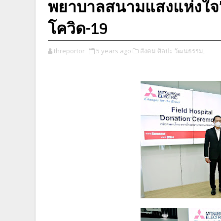
พยาบาลสนามแสงแห่งใจ” 
โควิด-19
threportor
5 years ago
สังคม ศิลปะ วัฒนธรรม,