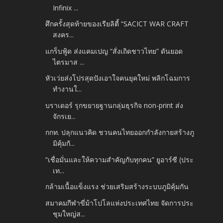
Infinix ...
ศึกครั้งสุดท้ายของเรียลิตี้ “SACICT WAR CRAFT
สงคร...
แกร็บฟู้ด ส่งแคมเปญ “สั่งเถิดชาวไทย” ดันยอด
ไตรมาส ...
หัวเว่ยส่งโปรสุดปังเอาใจคนยุคใหม่ พลิกโฉมการ
ทำงานใ...
บราเดอร์ รุกขยายฐานกลุ่มธุรกิจ non-print ส่ง
จักรเย...
กกท. ปลุกแนวคิด ชวนคนไทยออกกำลังกายสร้างภู
มิคุ้มกั...
“เชื่อมั่นและให้ความสำคัญกับทุกคน” ยูอาร์ซี (ประ
เท...
กล้ามเนื้อแข็งแรง ช่วยเสริมสร้างระบบภูมิคุ้มกัน
สมาคมกีฬาขี่ม้าโปโลแห่งประเทศไทย จัดการประ
ชุมใหญ่ส...