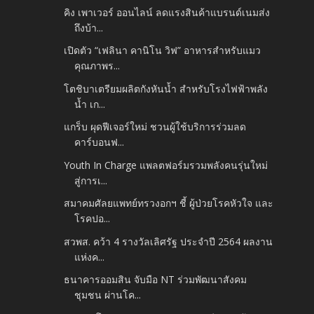
คิง เพาเวอร์ ออนไลน์ ลดแรงสินค้าแบรนด์เนมส่ง
ถึงบ้า...
เปิดตัว “เฟลินา คานิโน วิฟ” อาหารสำหรับแมว
คุณภาพร...
โตชิบาเตรียมผลิตกังหันน้ำ สำหรับโรงไฟฟ้าพลัง
น้ำ เก...
แกร็บ ผุดฟีเจอร์ใหม่ ชวนผู้ใช้บริการร่วมลด
คาร์บอนฟ...
Youth In Charge แพลตฟอร์มรวมพลังคนรุ่นใหม่
สู่การเ...
สมาคมศัลยแพทย์ทรวงอกฯ ชี้ ผู้ป่วยโรคหัวใจ และ
โรคปอ...
สวพส. คว้า 4 รางวัลเลิศรัฐ ประจำปี 2564 ผลงาน
แห่งค...
ธนาคารออมสิน จับมือ NT ร่วมพัฒนาสังคม
ชุมชน ผ่านโค...