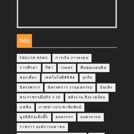
TAGS
ENGLISH NEWS
การเงิน การลงทุน
การศึกษา
กีฬา
เกษตร
คืนคุณแผ่นดิน
ท่องเที่ยว
เทคโนโลยีดิจิทัล
ธุรกิจ
นิทรรศการ
นิทรรศการ งานมหกรรม
บันเทิง
พระราชกรณียกิจ ร.10
พลังงาน สิ่งแวดล้อม
แฟชั่น
ภาพข่าวประชาสัมพันธ์
มูลนิธิป่อเต็กตึ๊ง
ยนตรกรร
ยนตรกรรม
ราชการ องค์การมหาชน