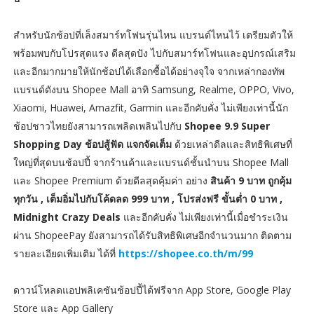
สำหรับนักช้อปที่เล็งสมาร์ทโฟนรุ่นไหน แบรนด์ไหนไว้ เตรียมตัวให้
พร้อมพบกับโปรสุดแรง ดีลสุดปัง ไปกับสมาร์ทโฟนและอุปกรณ์เสริม
และอีกมากมายให้นักช้อปได้เลือกซื้อได้อย่างจุใจ จากเหล่ากองทัพ
แบรนด์ดังบน Shopee Mall อาทิ Samsung, Realme, OPPO, Vivo,
Xiaomi, Huawei, Amazfit, Garmin และอีกคับคั่ง ไม่เพียงเท่านี้นัก
ช้อปชาวไทยยังสามารถเพลิดเพลินไปกับ
Shopee 9.9 Super
Shopping Day ช้อปสู้ฟัด แจกจัดเต็ม
ด้วยเหล่าดีลและสิทธิพิเศษที่
ใหญ่ที่สุดบนช้อปปี้ จากร้านค้าและแบรนด์ชั้นนำบน Shopee Mall
และ Shopee Premium ด้วยดีลสุดคุ้มค่า อย่าง
สินค้า 9 บาท ถูกคุ้ม
ทุกวัน , เต็มอิ่มไปกับโค้ดลด 999 บาท , โปรส่งฟรี ขั้นต่ำ 0 บาท ,
Midnight Crazy Deals
และอีกคับคั่ง ไม่เพียงเท่านี้เมื่อชำระเงิน
ผ่าน ShopeePay ยังสามารถได้รับสิทธิพิเศษอีกจำนวนมาก ติดตาม
รายละเอียดเพิ่มเติม ได้ที่
https://shopee.co.th/m/99
ดาวน์โหลดแอปพลิเคชันช้อปปี้ได้ฟรีจาก App Store, Google Play
Store และ App Gallery