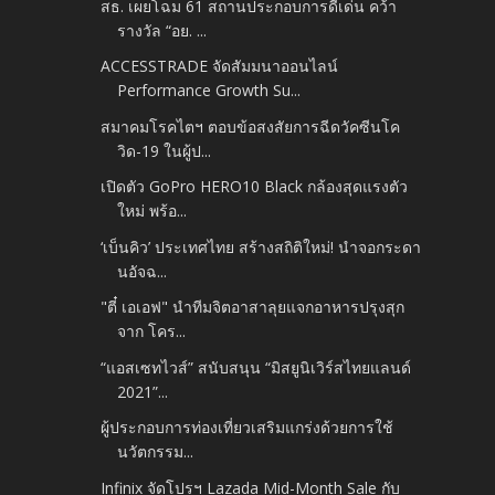
สธ. เผยโฉม 61 สถานประกอบการดีเด่น คว้า
รางวัล “อย. ...
ACCESSTRADE จัดสัมมนาออนไลน์
Performance Growth Su...
สมาคมโรคไตฯ ตอบข้อสงสัยการฉีดวัคซีนโค
วิด-19 ในผู้ป...
เปิดตัว GoPro HERO10 Black กล้องสุดแรงตัว
ใหม่ พร้อ...
‘เบ็นคิว’ ประเทศไทย สร้างสถิติใหม่! นำจอกระดา
นอัจฉ...
"ตี๋ เอเอฟ" นำทีมจิตอาสาลุยแจกอาหารปรุงสุก
จาก โคร...
“แอสเซทไวส์” สนับสนุน “มิสยูนิเวิร์สไทยแลนด์
2021”...
ผู้ประกอบการท่องเที่ยวเสริมแกร่งด้วยการใช้
นวัตกรรม...
Infinix จัดโปรฯ Lazada Mid-Month Sale กับ