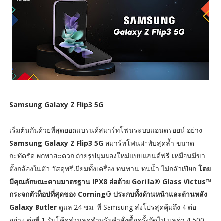
Samsung Galaxy Z Flip3 5G
เริ่มต้นกันด้วยที่สุดยอดแบรนด์สมาร์ทโฟนระบบแอนดรอยน์ อย่าง
Samsung Galaxy Z Flip3 5G
สมาร์ทโฟนฝาพับสุดล้ำ ขนาด
กะทัดรัด พกพาสะดวก ถ่ายรูปมุมมองใหม่แบบแฮนด์ฟรี เหมือนมีขา
ตั้งกล้องในตัว วัสดุพรีเมียมทั้งเครื่อง ทนทาน ทนน้ำ ไม่กลัวเปียก
โดย
มีคุณลักษณะตามมาตรฐาน IPX8 ต่อด้วย Gorilla® Glass Victus™
กระจกตัวท็อปที่สุดของ Corning® ประกบทั้งด้านหน้าและด้านหลัง
Galaxy Butler
ดูแล 24 ชม. ที่ Samsung ส่งโปรสุดคุ้มถึง 4 ต่อ
อย่าง ต่อที่ 1 รับโค้ดส่วนลดสำหรับคำสั่งซื้อครั้งถัดไป มูลค่า 4,500