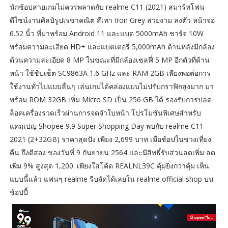
นักช้อปสายเกมไม่ควรพลาดกับ realme C11 (2021) สมาร์ทโฟน
ดีไซน์งานศิลป์รูปเรขาคณิต สีเทา Iron Grey สวยงาม ลงตัว หน้าจอ
6.52 นิ้ว ที่มาพร้อม Android 11 และแบต 5000mAh ชาร์จ 10W
พร้อมความละเอียด HD+ และแบตเตอรี่ 5,000mAh ด้านหลังมีกล้อง
ด้วนความละเอียด 8 MP ในขณะที่มีกล้องเซลฟี่ 5 MP อีกตัวที่ด้าน
หน้า ใช้ชิปเซ็ต SC9863A 1.6 GHz และ RAM 2GB เพียงพอต่อการ
ใช้งานทั่วไปแบบลื่นๆ เล่นเกมได้คล่องแบบไม่ปรับกราฟิกสูงมาก มา
พร้อม ROM 32GB เพิ่ม Micro SD เป็น 256 GB ได้ รองรับการปลด
ล็อคเครื่องรวดเร็วผ่านการจดจำใบหน้า โปรโมชั่นพิเศษสำหรับ
แคมเปญ Shopee 9.9 Super Shopping Day พบกับ realme C11
2021 (2+32GB) ราคาสุดปัง เพียง 2,699 บาท เมื่อช้อปในช่วงเที่ยง
คืน ถึงตีสอง ของวันที่ 9 กันยายน 2564 และมีสิทธิ์รับส่วนลดเพิ่ม ลด
เพิ่ม 9% สูงสุด 1,200. เพียงใส่โค้ด REALNL39C คุ้มยิ่งกว่าคุ้ม เห็น
แบบนี้แล้ว แฟนๆ realme รีบจัดได้เลยใน realme official shop บน
ช้อปปี้