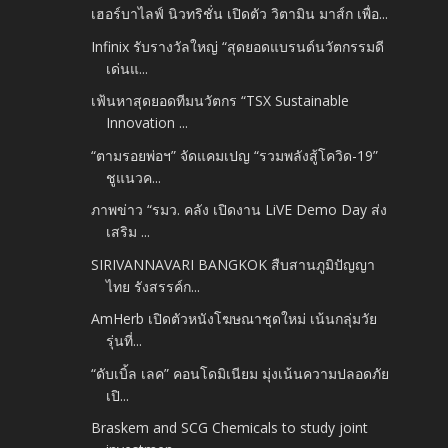
เฮอร์บาไลฟ์ นิวทริชั่น เปิดตัว วิตามิน มาส์ก เพื่อ...
Infinix รับรางวัลใหญ่ “สุดยอดแบรนด์นวัตกรรมดี
เด่นแ...
เฟ้นหาสุดยอดทีมนวัตกร “TSX Sustainable
Innovation ...
“ตามรอยพ่อฯ” จัดแคมเปญ “รวมพลังสู้โควิด-19”
ชูแนวค...
ภาพข่าว “รมว. คลัง เปิดงาน LiVE Demo Day ส่ง
เสริม ...
SIRIVANNAVARI BANGKOK สืบสานภูมิปัญญา
ไทย รังสรรค์ก...
AmHerb เปิดตัวหนังโฆษณาชุดใหม่ เน้นกลุ่มวัย
รุ่นที่...
“ดับเบิ้ล เลค” คอนโดมิเนียม มุ่งเน้นความปลอดภัย
เปิ...
Braskem and SCG Chemicals to study joint