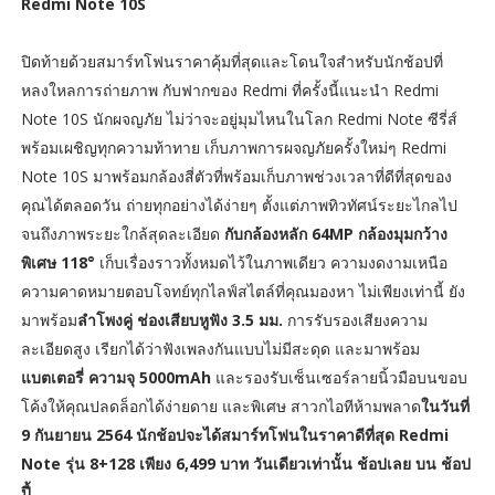
Redmi Note 10S
ปิดท้ายด้วยสมาร์ทโฟนราคาคุ้มที่สุดและโดนใจสำหรับนักช้อปที่
หลงใหลการถ่ายภาพ กับฟากของ Redmi ที่ครั้งนี้แนะนำ Redmi
Note 10S นักผจญภัย ไม่ว่าจะอยู่มุมไหนในโลก Redmi Note ซีรี่ส์
พร้อมเผชิญทุกความท้าทาย เก็บภาพการผจญภัยครั้งใหม่ๆ Redmi
Note 10S มาพร้อมกล้องสี่ตัวที่พร้อมเก็บภาพช่วงเวลาที่ดีที่สุดของ
คุณได้ตลอดวัน ถ่ายทุกอย่างได้ง่ายๆ ตั้งแต่ภาพทิวทัศน์ระยะไกลไป
จนถึงภาพระยะใกล้สุดละเอียด
กับกล้องหลัก 64MP กล้องมุมกว้าง
พิเศษ 118°
เก็บเรื่องราวทั้งหมดไว้ในภาพเดียว ความงดงามเหนือ
ความคาดหมายตอบโจทย์ทุกไลฟ์สไตล์ที่คุณมองหา ไม่เพียงเท่านี้ ยัง
มาพร้อม
ลำโพงคู่ ช่องเสียบหูฟัง 3.5 มม.
การรับรองเสียงความ
ละเอียดสูง เรียกได้ว่าฟังเพลงกันแบบไม่มีสะดุด และมาพร้อม
แบตเตอรี่ ความจุ 5000mAh
และรองรับเซ็นเซอร์ลายนิ้วมือบนขอบ
โค้งให้คุณปลดล็อกได้ง่ายดาย และพิเศษ สาวกไอทีห้ามพลาด
ในวันที่
9 กันยายน 2564 นักช้อปจะได้สมาร์ทโฟนในราคาดีที่สุด Redmi
Note รุ่น 8+128 เพียง 6,499 บาท วันเดียวเท่านั้น ช้อปเลย บน ช้อป
ปี้