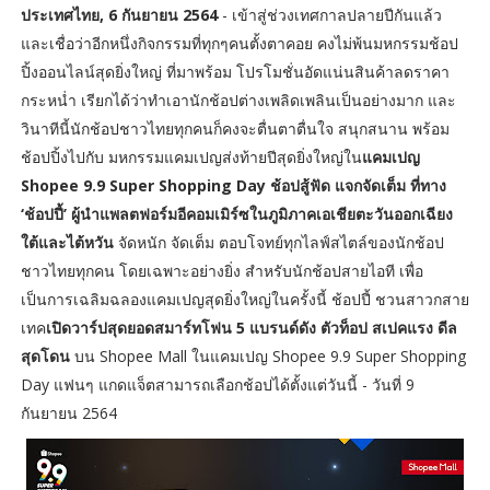
ประเทศไทย, 6 กันยายน 2564
- เข้าสู่ช่วงเทศกาลปลายปีกันแล้ว
และเชื่อว่าอีกหนึ่งกิจกรรมที่ทุกๆคนตั้งตาคอย คงไม่พ้นมหกรรมช้อป
ปิ้งออนไลน์สุดยิ่งใหญ่ ที่มาพร้อม โปรโมชั่นอัดแน่นสินค้าลดราคา
กระหน่ำ เรียกได้ว่าทำเอานักช้อปต่างเพลิดเพลินเป็นอย่างมาก และ
วินาทีนี้นักช้อปชาวไทยทุกคนก็คงจะตื่นตาตื่นใจ สนุกสนาน พร้อม
ช้อปปิ้งไปกับ มหกรรมแคมเปญส่งท้ายปีสุดยิ่งใหญ่ใน
แคมเปญ
Shopee 9.9 Super Shopping Day ช้อปสู้ฟัด แจกจัดเต็ม ที่ทาง
‘ช้อปปี้’ ผู้นำแพลตฟอร์มอีคอมเมิร์ซในภูมิภาคเอเชียตะวันออกเฉียง
ใต้และไต้หวัน
จัดหนัก จัดเต็ม ตอบโจทย์ทุกไลฟ์สไตล์ของนักช้อป
ชาวไทยทุกคน โดยเฉพาะอย่างยิ่ง สำหรับนักช้อปสายไอที เพื่อ
เป็นการเฉลิมฉลองแคมเปญสุดยิ่งใหญ่ในครั้งนี้ ช้อปปี้ ชวนสาวกสาย
เทค
เปิดวาร์ปสุดยอดสมาร์ทโฟน 5 แบรนด์ดัง ตัวท็อป สเปคแรง ดีล
สุดโดน
บน Shopee Mall ในแคมเปญ Shopee 9.9 Super Shopping
Day แฟนๆ แกดแจ็ตสามารถเลือกช้อปได้ตั้งแต่วันนี้ - วันที่ 9
กันยายน 2564