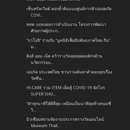
เซ็นทรัลเวิลด์ ตอกย้ำต้นแบบศูนย์การค้าปลอดภัย
COVI...
ททท. แถลงผลการดำเนินงาน โครงการพัฒนา
ศักยภาพผู้ประก...
“บาโอจิ” ร่วมกับ “มูลนิธิเพื่อสัมพันธภาพไทย-จีน”
ม...
ติงส์ ออน เน็ต คว้ารางวัลสุดยอดองค์กรด้าน
นวัตกรรมแ...
เมอร์ค ประเทศไทย ชวนร่วมค้นหาคำตอบทุกเรื่อง
วัคซีน...
HI-CARE รวม ITEM เด็ดสู้ COVID-19 จัดโปร
SUPER SHO...
“ทำทุกนาทีให้ดีที่สุด เหมือนเป็นนาทีสุดท้ายของชี
วิ...
มิวเซียมสยามจัดงานประกาศรางวัลออนไลน์
Museum Thail...