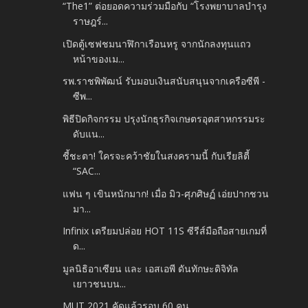
“The1” ต่อยอดความร่วมมือกับ “โรงพยาบาลบํารุง
ราษฎร์...
เปิดตู้เซฟชมนาฬิกาเรือนหรู จากนักลงทุนแถว
หน้าของเม...
รพ.ราชพิพัฒน์ รับมอบเงินสนับสนุนจากเครือซีพี -
ซีพ...
พิธีปิดกิจกรรม ปรุงนักธุรกิจเกษตรอุตสาหกรรมระ
ดับแน...
ชี้ชะตา! ใครจะคว้าชัยในสงครามนี้ กับเรียลิตี้
“SAC...
แฟน ๆ เขินหนักมาก! เมื่อ มิว-ศุภศิษฏ์ เอ่ยปากชวน
มา...
Infinix เตรียมปล่อย HOT 11S ซีรีส์มือถือสายเกมที่
ด...
มูลนิธิอาเซียน และ เอสเอพี ดันทักษะดิจิทัล
เยาวชนบน...
MUT 2021 คัดแล้วรอบ 60 คน