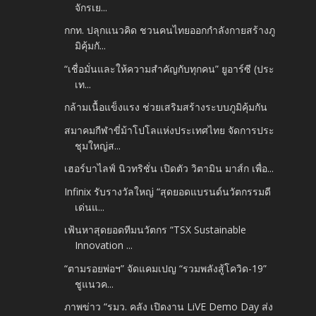
จักรเย...
กกท. ปลุกแนวคิด ชวนคนไทยออกกำลังกายสร้างภู
มิคุ้มกั...
“เชื่อมั่นและให้ความสำคัญกับทุกคน” ยูอาร์ซี (ประ
เท...
กล้ามเนื้อแข็งแรง ช่วยเสริมสร้างระบบภูมิคุ้มกัน
สมาคมกีฬาขี่ม้าโปโลแห่งประเทศไทย จัดการประ
ชุมใหญ่ส...
เฮอร์บาไลฟ์ นิวทริชั่น เปิดตัว วิตามิน มาส์ก เพื่อ...
Infinix รับรางวัลใหญ่ “สุดยอดแบรนด์นวัตกรรมดี
เด่นแ...
เฟ้นหาสุดยอดทีมนวัตกร “TSX Sustainable
Innovation ...
“ตามรอยพ่อฯ” จัดแคมเปญ “รวมพลังสู้โควิด-19”
ชูแนวค...
ภาพข่าว “รมว. คลัง เปิดงาน LiVE Demo Day ส่ง