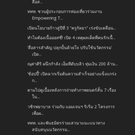
สื่อส...
ททท. ชวนผู้ประกอบการท่องเที่ยวร่วมงาน
Empowering T...
เปิดนโยบายก้าวสู่ปีที่ 3 “ครูกัลยา” เร่งขับเคลื่อน...
ทำไมต้องเนื้อออสซี่! เปิด 4 เหตุผลเด็ดที่คนรักเนื้...
‘สื่อสารสำคัญ ปลุกปั้นด้วยใจ ปรับใช้นวัตกรรม’
เปิด...
ณุศาศิริ ผนึกกำลัง เอ็มทีดับบลิว ทุ่มเงิน 200 ล้าน...
‘ช้อปปี้’ เปิดฉากเริ่มต้นความสำเร็จอย่างแข็งแกร่ง
ก...
ตามไปดูเบื้องหลังการถ่ายทำภาพยนตร์สั้น 7 เรื่อง
ใน...
วชิรพยาบาล ร่วมกับ แอมเจนฯ ริเริ่ม 2 โครงการ
เพื่อผ...
ททท. และพันธมิตรร่วมเสวนาแนะแนวทาง
สนับสนุนนวัตกรรม...