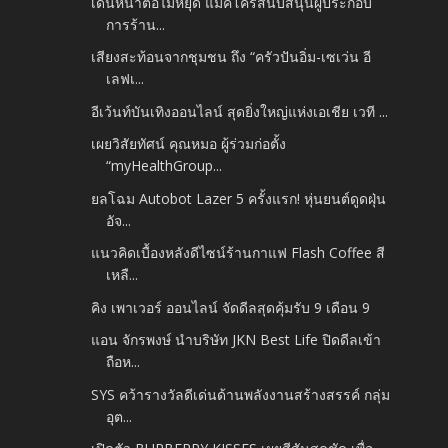
เดินหน้าต่อไม่หยุด แม็คโครสนับสนุนผู้ประกอบ
การร้าน...
เสียงสะท้อนจากชุมชน ถึง “ครัวปันอิ่ม-เซเว่น อี
เลฟเ...
อีเว้นท์บันเทิงออนไลน์ สุดยิ่งใหญ่แห่งเอเชีย เวที ...
เผยวิสัยทัศน์ คุณหมอ ผู้ร่วมก่อตั้ง
“myHealthGroup...
ยลโฉม Autobot Lazer 5 ครั้งแรก! หุ่นยนต์ดูดฝุ่น
อัจ...
แนวคิดเบื้องหลังดีไซน์ร้านกาแฟ Flash Coffee สี
เหลื...
คิง เพาเวอร์ ออนไลน์ จัดดีลสุดคุ้มรับ 9 เดือน 9
แอน จักรพงษ์ นำบริษัท JKN Best Life ปิดดีลเข้า
ถือห...
SYS คว้ารางวัลดีเด่นด้านพลังงานสร้างสรรค์ กลุ่ม
อุต...