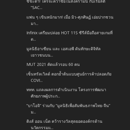
ชี้ชะตา! ใครจะคว้าชัยในสงครามนี้ กับเรียลิตี้
“SAC...
แฟน ๆ เขินหนักมาก! เมื่อ มิว-ศุภศิษฏ์ เอ่ยปากชวน
มา...
Infinix เตรียมปล่อย HOT 11S ซีรีส์มือถือสายเกมที่
ด...
มูลนิธิอาเซียน และ เอสเอพี ดันทักษะดิจิทัล
เยาวชนบน...
MUT 2021 คัดแล้วรอบ 60 คน
เซ็นทรัลเวิลด์ ตอกย้ำต้นแบบศูนย์การค้าปลอดภัย
COVI...
ททท. แถลงผลการดำเนินงาน โครงการพัฒนา
ศักยภาพผู้ประก...
“บาโอจิ” ร่วมกับ “มูลนิธิเพื่อสัมพันธภาพไทย-จีน”
ม...
ติงส์ ออน เน็ต คว้ารางวัลสุดยอดองค์กรด้าน
นวัตกรรมแ...