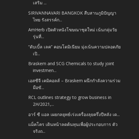
เสริม ...
SIRIVANNAVARI BANGKOK สืบสานภูมิปัญญา
ไทย รังสรรค์ก...
AmHerb เปิดตัวหนังโฆษณาชุดใหม่ เน้นกลุ่มวัย
รุ่นที่...
“ดับเบิ้ล เลค” คอนโดมิเนียม มุ่งเน้นความปลอดภัย
เปิ...
Braskem and SCG Chemicals to study joint
investmen...
เอสซีจี เคมิคอลส์ – Braskem ผนึกกำลังความร่วม
มือขั...
RCL outlines strategy to grow business in
2H/2021,...
อาร์ ซี แอล เผยกลยุทธ์เร่งเครื่องลุยครึ่งปีหลัง เด...
แม็คโคร เดินหน้าลดต้นทุนเพื่อผู้ประกอบการ ตัว
จริงถ...