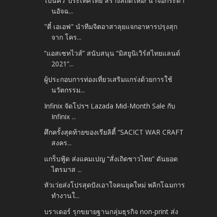
‘เบ็นคิว’ ประเทศไทย สร้างสถิติใหม่! นำจอกระดา
นอัจฉ...
"ตี๋ เอเอฟ" นำทีมจิตอาสาลุยแจกอาหารปรุงสุก
จาก โคร...
“แอสเซทไวส์” สนับสนุน “มิสยูนิเวิร์สไทยแลนด์
2021”...
ผู้ประกอบการท่องเที่ยวเสริมแกร่งด้วยการใช้
นวัตกรรม...
Infinix จัดโปรฯ Lazada Mid-Month Sale กับ
Infinix ...
ศึกครั้งสุดท้ายของเรียลิตี้ “SACICT WAR CRAFT
สงคร...
แกร็บฟู้ด ส่งแคมเปญ “สั่งเถิดชาวไทย” ดันยอด
ไตรมาส ...
หัวเว่ยส่งโปรสุดปังเอาใจคนยุคใหม่ พลิกโฉมการ
ทำงานใ...
บราเดอร์ รุกขยายฐานกลุ่มธุรกิจ non-print ส่ง