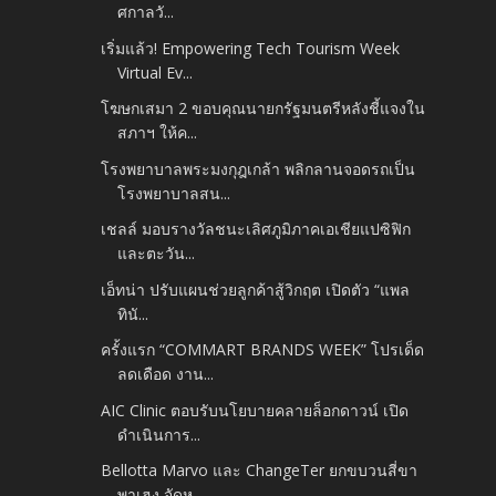
ศกาลวั...
เริ่มแล้ว! Empowering Tech Tourism Week
Virtual Ev...
โฆษกเสมา 2 ขอบคุณนายกรัฐมนตรีหลังชี้แจงใน
สภาฯ ให้ค...
โรงพยาบาลพระมงกุฎเกล้า พลิกลานจอดรถเป็น
โรงพยาบาลสน...
เชลล์ มอบรางวัลชนะเลิศภูมิภาคเอเชียแปซิฟิก
และตะวัน...
เอ็ทน่า ปรับแผนช่วยลูกค้าสู้วิกฤต เปิดตัว “แพล
ทินั...
ครั้งแรก “COMMART BRANDS WEEK” โปรเด็ด
ลดเดือด งาน...
AIC Clinic ตอบรับนโยบายคลายล็อกดาวน์ เปิด
ดำเนินการ...
Bellotta Marvo และ ChangeTer ยกขบวนสี่ขา
พาเฮง จัดห...