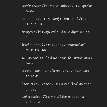
เมอร์ค ประเทศไทย ชวนร่วมค้นหาคำตอบทุกเรื่อง
วัคซีน...
HI-CARE รวม ITEM เด็ดสู้ COVID-19 จัดโปร
SUPER SHO...
“ทำทุกนาทีให้ดีที่สุด เหมือนเป็นนาทีสุดท้ายของชี
วิ...
มิวเซียมสยามจัดงานประกาศรางวัลออนไลน์
Museum Thail...
คิง เพาเวอร์ ออนไลน์ ลดแรงสินค้าแบรนด์เนมส่ง
ถึงบ้า...
เปิดตัว “เฟลินา คานิโน วิฟ” อาหารสำหรับแมว
คุณภาพร...
โตชิบาเตรียมผลิตกังหันน้ำ สำหรับโรงไฟฟ้าพลัง
น้ำ เก...
แกร็บ ผุดฟีเจอร์ใหม่ ชวนผู้ใช้บริการร่วมลด
คาร์บอนฟ...