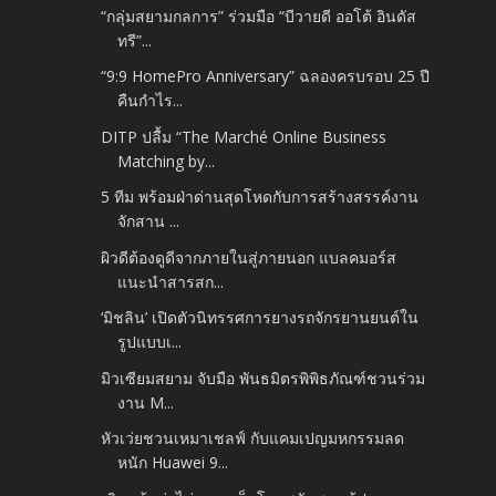
“กลุ่มสยามกลการ” ร่วมมือ “บีวายดี ออโต้ อินดัส
ทรี”...
“9:9 HomePro Anniversary” ฉลองครบรอบ 25 ปี
คืนกำไร...
DITP ปลื้ม “The Marché Online Business
Matching by...
5 ทีม พร้อมฝ่าด่านสุดโหดกับการสร้างสรรค์งาน
จักสาน ...
ผิวดีต้องดูดีจากภายในสู่ภายนอก แบลคมอร์ส
แนะนำสารสก...
‘มิชลิน’ เปิดตัวนิทรรศการยางรถจักรยานยนต์ใน
รูปแบบเ...
มิวเซียมสยาม จับมือ พันธมิตรพิพิธภัณฑ์ชวนร่วม
งาน M...
หัวเว่ยชวนเหมาเชลฟ์ กับแคมเปญมหกรรมลด
หนัก Huawei 9...