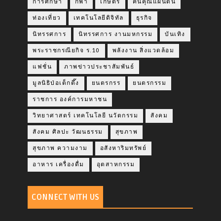
การศึกษา
กีฬา
เกษตร
คืนคุณแผ่นดิน
ท่องเที่ยว
เทคโนโลยีดิจิทัล
ธุรกิจ
นิทรรศการ
นิทรรศการ งานมหกรรม
บันเทิง
พระราชกรณียกิจ ร.10
พลังงาน สิ่งแวดล้อม
แฟชั่น
ภาพข่าวประชาสัมพันธ์
มูลนิธิป่อเต็กตึ๊ง
ยนตรกรร
ยนตรกรรม
ราชการ องค์การมหาชน
วิทยาศาสตร์ เทคโนโลยี นวัตกรรม
สังคม
สังคม ศิลปะ วัฒนธรรม
สุขภาพ
สุขภาพ ความงาม
อสังหาริมทรัพย์
อาหาร เครื่องดื่ม
อุตสาหกรรม
CONNECT WITH US