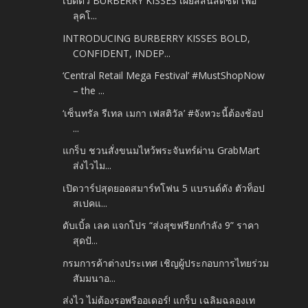
เปิดตัว BURBERRY KISSES เผยสีสันสดชัด เพื่อ
ลุคโ...
INTRODUCING BURBERRY KISSES BOLD,
CONFIDENT, INDEP...
‘Central Retail Mega Festival’ #MustShopNow
– the ...
‘เซ็นทรัล รีเทล เมกา เฟสติวัล’ #จังหวะนี้ต้องช้อป
...
แกร็บ ชวนสั่งขนมไหว้พระจันทร์ผ่าน GrabMart
ส่งไวไม...
เปิดวาร์ปสุดยอดสมาร์ทโฟน 5 แบรนด์ดัง ตัวท็อป
สเปคแ...
ดับเบิ้ล เลค แจกโปร “ส่งสุขฟรียกกำลัง 9” ราคา
สุดปั...
กรมการค้าต่างประเทศ เชิญผู้ประกอบการไทยร่วม
สัมมนาอ...
ส่งไว ไม่ต้องรอพรีออเดอร์! แกร็บ เฉลิมฉลองเท