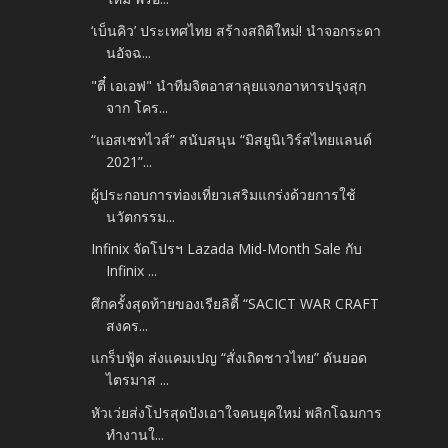
‘เบ็นคิว’ ประเทศไทย สร้างสถิติใหม่! นำจอกระดา
นอัจฉ...
"ตี๋ เอเอฟ" นำทีมจิตอาสาลุยแจกอาหารปรุงสุก
จาก โคร...
“แอสเซทไวส์” สนับสนุน “มิสยูนิเวิร์สไทยแลนด์
2021”...
ผู้ประกอบการท่องเที่ยวเสริมแกร่งด้วยการใช้
นวัตกรรม...
Infinix จัดโปรฯ Lazada Mid-Month Sale กับ
Infinix ...
ศึกครั้งสุดท้ายของเรียลิตี้ “SACICT WAR CRAFT
สงคร...
แกร็บฟู้ด ส่งแคมเปญ “สั่งเถิดชาวไทย” ดันยอด
ไตรมาส ...
หัวเว่ยส่งโปรสุดปังเอาใจคนยุคใหม่ พลิกโฉมการ
ทำงานใ...