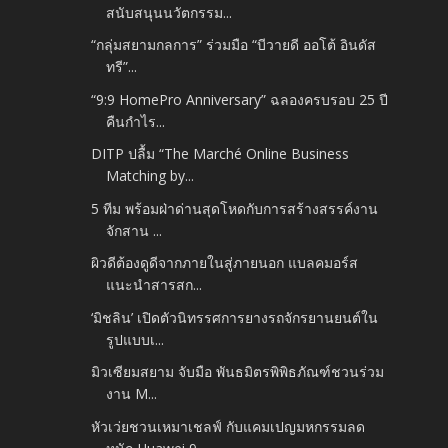
สนับสนุนนวัตกรรม...
“กลุ่มสยามกลการ” ร่วมมือ “บีวายดี ออโต้ อินดัส
ทรี”...
“9:9 HomePro Anniversary” ฉลองครบรอบ 25 ปี
คืนกำไร...
DITP ปลื้ม “The Marché Online Business
Matching by...
5 ทีม พร้อมฝ่าด่านสุดโหดกับการสร้างสรรค์งาน
จักสาน ...
ผิวดีต้องดูดีจากภายในสู่ภายนอก แบลคมอร์ส
แนะนำสารสก...
‘มิชลิน’ เปิดตัวนิทรรศการยางรถจักรยานยนต์ใน
รูปแบบเ...
มิวเซียมสยาม จับมือ พันธมิตรพิพิธภัณฑ์ชวนร่วม
งาน M...
หัวเว่ยชวนเหมาเชลฟ์ กับแคมเปญมหกรรมลด