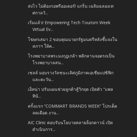
ส่งไว ไม่ต้องรอพรีออเดอร์! แกร็บ เฉลิมฉลองเท
ศกาลวั...
เริ่มแล้ว! Empowering Tech Tourism Week
Virtual Ev...
โฆษกเสมา 2 ขอบคุณนายกรัฐมนตรีหลังชี้แจงใน
สภาฯ ให้ค...
โรงพยาบาลพระมงกุฎเกล้า พลิกลานจอดรถเป็น
โรงพยาบาลสน...
เชลล์ มอบรางวัลชนะเลิศภูมิภาคเอเชียแปซิฟิก
และตะวัน...
เอ็ทน่า ปรับแผนช่วยลูกค้าสู้วิกฤต เปิดตัว “แพล
ทินั...
ครั้งแรก “COMMART BRANDS WEEK” โปรเด็ด
ลดเดือด งาน...
AIC Clinic ตอบรับนโยบายคลายล็อกดาวน์ เปิด
ดำเนินการ...