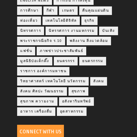
ENGLISH NEWS
การเงิน การลงทุน
การศึกษา
กีฬา
เกษตร
คืนคุณแผ่นดิน
ท่องเที่ยว
เทคโนโลยีดิจิทัล
ธุรกิจ
นิทรรศการ
นิทรรศการ งานมหกรรม
บันเทิง
พระราชกรณียกิจ ร.10
พลังงาน สิ่งแวดล้อม
แฟชั่น
ภาพข่าวประชาสัมพันธ์
มูลนิธิป่อเต็กตึ๊ง
ยนตรกรร
ยนตรกรรม
ราชการ องค์การมหาชน
วิทยาศาสตร์ เทคโนโลยี นวัตกรรม
สังคม
สังคม ศิลปะ วัฒนธรรม
สุขภาพ
สุขภาพ ความงาม
อสังหาริมทรัพย์
อาหาร เครื่องดื่ม
อุตสาหกรรม
CONNECT WITH US