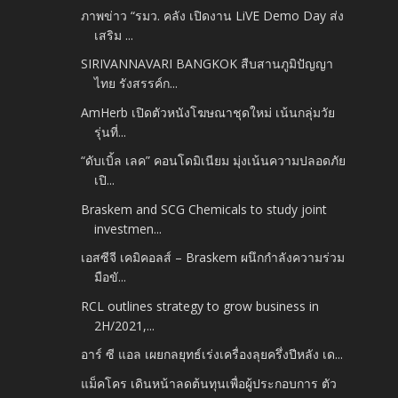
ภาพข่าว “รมว. คลัง เปิดงาน LiVE Demo Day ส่ง
เสริม ...
SIRIVANNAVARI BANGKOK สืบสานภูมิปัญญา
ไทย รังสรรค์ก...
AmHerb เปิดตัวหนังโฆษณาชุดใหม่ เน้นกลุ่มวัย
รุ่นที่...
“ดับเบิ้ล เลค” คอนโดมิเนียม มุ่งเน้นความปลอดภัย
เปิ...
Braskem and SCG Chemicals to study joint
investmen...
เอสซีจี เคมิคอลส์ – Braskem ผนึกกำลังความร่วม
มือขั...
RCL outlines strategy to grow business in
2H/2021,...
อาร์ ซี แอล เผยกลยุทธ์เร่งเครื่องลุยครึ่งปีหลัง เด...
แม็คโคร เดินหน้าลดต้นทุนเพื่อผู้ประกอบการ ตัว