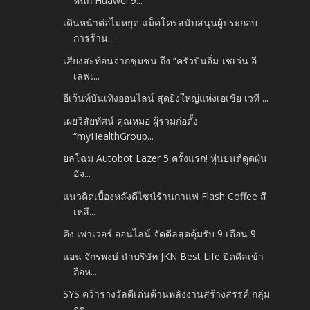
หนัก Huawei 9...
เดินหน้าต่อไม่หยุด แม็คโครสนับสนุนผู้ประกอบ
การร้าน...
เสียงสะท้อนจากชุมชน ถึง “ครัวปันอิ่ม-เซเว่น อี
เลฟเ...
อีเว้นท์บันเทิงออนไลน์ สุดยิ่งใหญ่แห่งเอเชีย เวที ...
เผยวิสัยทัศน์ คุณหมอ ผู้ร่วมก่อตั้ง
“myHealthGroup...
ยลโฉม Autobot Lazer 5 ครั้งแรก! หุ่นยนต์ดูดฝุ่น
อัจ...
แนวคิดเบื้องหลังดีไซน์ร้านกาแฟ Flash Coffee สี
เหลื...
คิง เพาเวอร์ ออนไลน์ จัดดีลสุดคุ้มรับ 9 เดือน 9
แอน จักรพงษ์ นำบริษัท JKN Best Life ปิดดีลเข้า
ถือห...
SYS คว้ารางวัลดีเด่นด้านพลังงานสร้างสรรค์ กลุ่ม
อุต...