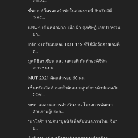
ดับแน...
ชี้ชะตา! ใครจะคว้าชัยในสงครามนี้ กับเรียลิตี้
“SAC...
แฟน ๆ เขินหนักมาก! เมื่อ มิว-ศุภศิษฏ์ เอ่ยปากชวน
มา...
Infinix เตรียมปล่อย HOT 11S ซีรีส์มือถือสายเกมที่
ด...
มูลนิธิอาเซียน และ เอสเอพี ดันทักษะดิจิทัล
เยาวชนบน...
MUT 2021 คัดแล้วรอบ 60 คน
เซ็นทรัลเวิลด์ ตอกย้ำต้นแบบศูนย์การค้าปลอดภัย
COVI...
ททท. แถลงผลการดำเนินงาน โครงการพัฒนา
ศักยภาพผู้ประก...
“บาโอจิ” ร่วมกับ “มูลนิธิเพื่อสัมพันธภาพไทย-จีน”
ม...