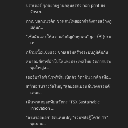
บราเดอร์ รุกขยายฐานกลุ่มธุรกิจ non-print ส่ง
จักรเย...
กกท. ปลุกแนวคิด ชวนคนไทยออกกำลังกายสร้างภู
มิคุ้มกั...
“เชื่อมั่นและให้ความสำคัญกับทุกคน” ยูอาร์ซี (ประ
เท...
กล้ามเนื้อแข็งแรง ช่วยเสริมสร้างระบบภูมิคุ้มกัน
สมาคมกีฬาขี่ม้าโปโลแห่งประเทศไทย จัดการประ
ชุมใหญ่ส...
เฮอร์บาไลฟ์ นิวทริชั่น เปิดตัว วิตามิน มาส์ก เพื่อ...
Infinix รับรางวัลใหญ่ “สุดยอดแบรนด์นวัตกรรมดี
เด่นแ...
เฟ้นหาสุดยอดทีมนวัตกร “TSX Sustainable
Innovation ...
“ตามรอยพ่อฯ” จัดแคมเปญ “รวมพลังสู้โควิด-19”
ชูแนวค...