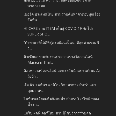
ติงส์ ออน เน็ต คว้ารางวัลสุดยอดองค์กรด้าน
นวัตกรรมแ...
เมอร์ค ประเทศไทย ชวนร่วมค้นหาคำตอบทุกเรื่อง
วัคซีน...
HI-CARE รวม ITEM เด็ดสู้ COVID-19 จัดโปร
SUPER SHO...
“ทำทุกนาทีให้ดีที่สุด เหมือนเป็นนาทีสุดท้ายของชี
วิ...
มิวเซียมสยามจัดงานประกาศรางวัลออนไลน์
Museum Thail...
คิง เพาเวอร์ ออนไลน์ ลดแรงสินค้าแบรนด์เนมส่ง
ถึงบ้า...
เปิดตัว “เฟลินา คานิโน วิฟ” อาหารสำหรับแมว
คุณภาพร...
โตชิบาเตรียมผลิตกังหันน้ำ สำหรับโรงไฟฟ้าพลัง
น้ำ เก...
แกร็บ ผุดฟีเจอร์ใหม่ ชวนผู้ใช้บริการร่วมลด