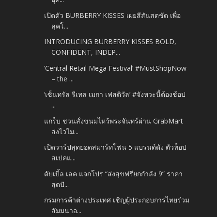
เปิดตัว BURBERRY KISSES เผยสีสันสดชัด เพื่อ
ลุคโ...
INTRODUCING BURBERRY KISSES BOLD,
CONFIDENT, INDEP...
‘Central Retail Mega Festival’ #MustShopNow
– the ...
‘เซ็นทรัล รีเทล เมกา เฟสติวัล’ #จังหวะนี้ต้องช้อป
...
แกร็บ ชวนสั่งขนมไหว้พระจันทร์ผ่าน GrabMart
ส่งไวไม...
เปิดวาร์ปสุดยอดสมาร์ทโฟน 5 แบรนด์ดัง ตัวท็อป
สเปคแ...
ดับเบิ้ล เลค แจกโปร “ส่งสุขฟรียกกำลัง 9” ราคา
สุดปั...
กรมการค้าต่างประเทศ เชิญผู้ประกอบการไทยร่วม
สัมมนาอ...