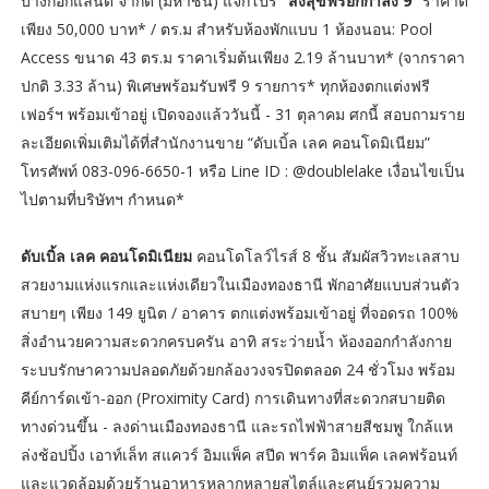
บางกอกแลนด์ จำกัด (มหาชน) แจกโปร
“ส่งสุขฟรียกกำลัง 9”
ราคาดี
เพียง 50,000 บาท* / ตร.ม สำหรับห้องพักแบบ 1 ห้องนอน: Pool
Access ขนาด 43 ตร.ม ราคาเริ่มต้นเพียง 2.19 ล้านบาท* (จากราคา
ปกติ 3.33 ล้าน) พิเศษพร้อมรับฟรี 9 รายการ* ทุกห้องตกแต่งฟรี
เฟอร์ฯ พร้อมเข้าอยู่ เปิดจองแล้ววันนี้ - 31 ตุลาคม ศกนี้ สอบถามราย
ละเอียดเพิ่มเติมได้ที่สำนักงานขาย “ดับเบิ้ล เลค คอนโดมิเนียม”
โทรศัพท์ 083-096-6650-1 หรือ Line ID : @doublelake เงื่อนไขเป็น
ไปตามที่บริษัทฯ กำหนด*
ดับเบิ้ล เลค คอนโดมิเนียม
คอนโดโลว์ไรส์ 8 ชั้น สัมผัสวิวทะเลสาบ
สวยงามแห่งแรกและแห่งเดียวในเมืองทองธานี พักอาศัยแบบส่วนตัว
สบายๆ เพียง 149 ยูนิต / อาคาร ตกแต่งพร้อมเข้าอยู่ ที่จอดรถ 100%
สิ่งอำนวยความสะดวกครบครัน อาทิ สระว่ายน้ำ ห้องออกกำลังกาย
ระบบรักษาความปลอดภัยด้วยกล้องวงจรปิดตลอด 24 ชั่วโมง พร้อม
คีย์การ์ดเข้า-ออก (Proximity Card) การเดินทางที่สะดวกสบายติด
ทางด่วนขึ้น - ลงด่านเมืองทองธานี และรถไฟฟ้าสายสีชมพู ใกล้แห
ล่งช้อปปิ้ง เอาท์เล็ท สแควร์ อิมแพ็ค สปีด พาร์ค อิมแพ็ค เลคฟร้อนท์
และแวดล้อมด้วยร้านอาหารหลากหลายสไตล์และศูนย์รวมความ