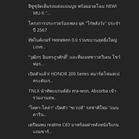
อีซูซุจัดเต็มรถแต่งแน่นบูธ พร้อมอวดโฉม NEW!
MU-X "...
โครงการประกวดร้องเพลง ยุค "โก๋หลังวัง" ประจำ
ปี 2567
ทัพไบค์เกอร์ Heineken 0.0 ร่วมขบวนสุดยิ่งใหญ่
Love...
“วุฒิกร อินทรภูวศักดิ์” และทีมเมทชาวสวีเดน โชว์
ฟอร...
เปิดตัวแล้ว! HONOR 200 Series สมาร์ตโฟนสเป
คระดับเร...
TNLX นำทัพแบรนด์ดัง era-won, Absorba เข้า
ร่วมงานสห...
“โคคา-โคล่า” เปิดตัว “ชเวปส์” รสชาติใหม่ “แมน
ดาริน...
เตรียมพบ realme C63 มาพร้อมฝาหลังหนังวีแกน
แถมชาร์...