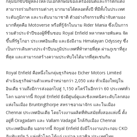
กลุ่มนักขับขี่ผู้หลงใหลในเอกลักษณ์ของเครื่องยนต์และการตกแต่ง
สามารถร่วมกิจกรรมต่างๆ มากมายได้ตลอดทั้งปี ที่มีทั้งในประเทศ
ระดับภูมิภาค และระดับนานาชาติ ตัวอย่างกิจกรรมที่น่าจับตามอง
มากที่สุดคือ Motoverse หรือที่รู้จักในนาม Rider Mania ซึ่งเป็นการ
รวมตัวประจำปีของผู้ที่ชื่นชอบ Royal Enfield หลากหลายพันคน จัด
ขึ้นที่รัฐโกอา ประเทศอินเดีย และยังมีงาน Himalayan Odyssey ซึ่ง
เป็นการเดินทางประจำปีบนภูมิประเทศที่ท้าทายที่สุด ผ่านภูเขาที่สูง
ที่สุด และสามารถสร้างความประทับใจได้มากที่สุดเช่นกัน
Royal Enfield คือหนึ่งในกลุ่มธุรกิจของ Eicher Motors Limited
ดำเนินธุรกิจผ่านตัวแทนจำหน่ายกว่า 2,050 แห่ง ทั่วเมืองใหญ่ใน
อินเดีย รวมถึงมีการส่งออกไปสู่ 1,150 สโตร์ในอีกกว่า 60 ประเทศทั่ว
โลก นอกจากนี้ Royal Enfield ยังมีศูนย์ดูแลเชิงเทคนิคระดับโลกสอง
แห่งในเมือง Bruntingthorpe สหราชอาณาจักร และในเมือง
Chennai ประเทศอินเดีย โดยโรงงานผลิตที่ทันสมัยทั้งสองแห่งนี้ ตั้ง
อยู่ที่ Oragadam และ Vallam Vadagal ใกล้กับเมือง Chennai
ประเทศอินเดีย นอกจากนี้ Royal Enfield ยังมีโรงงานประกอบ CKD
อันทันสมัย 5 แห่งทั่วโลก ได้แก่ เนปาล บราซิล ประเทศไทย