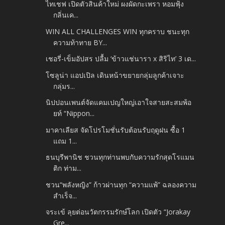
ไทเชฟ เปิดตัวสินค้าใหม่ ผงผัดกะเพรา หอมฟุ้ง
กลิ่นเค...
WIN ALL CHALLENGES WIN ทุกคราบ ชนะทุก
ความท้าทาย BY...
เชอรี่-เข็มอัปสร ปลื้ม ‘ข้าวแช่นารา x สิริไท’ 3 เด...
โซลูน่า แอปเปิล เดินหน้าขยายกลุ่มลูกค้าเจาะ
กลุ่มร...
นิปปอนเพนต์จัดแคมเปญใหญ่เอาใจสายสะสมพ้อ
ยท์ “Nippon...
มาคาเลียส จัดโปรโมชั่นรับต้อนรับฤดูฝน ซื้อ 1
แถม 1...
ธนบุรีพานิช ชวนทุกท่านพบกับความรักสุดโรแมน
ติก ท่าม...
ชวน“พลังหญิง” ก้าวผ่านทุก “ความแพ้” ฉลองความ
สำเร็จ...
จระเข้ ลุยต่อนวัตกรรมรักษ์โลก เปิดตัว “Jorakay
Gre...