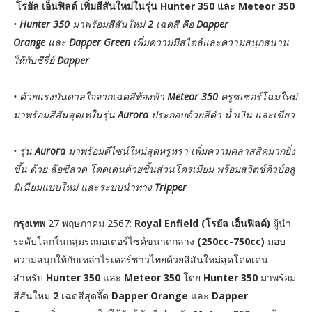
โรยัล เอ็นฟิลด์ เพิ่มสีสันใหม่ในรุ่น Hunter 350 และ Meteor 350
•
Hunter 350
มาพร้อมสีสันใหม่
2
เฉดสี คือ
Dapper
Orange
และ
Dapper Green
เพิ่มความมีสไตล์และความสนุกสนาน
ให้กับซีรี่ย์
Dapper
• ด้วยแรงบันดาลใจจากเฉดสีท้องฟ้า
Meteor 350
ครูซเซอร์โฉมใหม่
มาพร้อมสีสันสุดเท่ในรุ่น
Aurora
ประกอบด้วยสีดำ น้ำเงิน และเขียว
• รุ่น
Aurora
มาพร้อมดีไซน์ใหม่สุดหรูหรา เพิ่มความคลาสสิคมากยิ่ง
ขึ้น ด้วย ล้อซี่ลวด โดดเด่นด้วยชิ้นส่วนโครเมียม พร้อมสวิตช์คิวบ์อลู
มิเนียมแบบใหม่ และระบบนำทาง
Tripper
กรุงเทพ
27 พฤษภาคม 2567:
Royal Enfield (โรยัล เอ็นฟิลด์)
ผู้นำ
ระดับโลกในกลุ่มรถมอเตอร์ไซค์ขนาดกลาง
(250cc-750cc)
มอบ
ความสนุกให้กับเหล่าไรเดอร์ชาวไทยด้วยสีสันใหม่สุดโดดเด่น
สำหรับ
Hunter 350
และ
Meteor 350
โดย
Hunter 350
มาพร้อม
สีสันใหม่
2
เฉดสีสุดจี๊ด
Dapper Orange
และ
Dapper