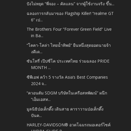
ปังไม่หยุด “พี่จอง – คัลแลน” จากผู้ใช้งานจริง ขึ้น...
ฉลองการกลับมาของ Flagship Killer! “realme GT
6” เป...
The Brothers Four “Forever Green Field” Live
in Ba...
“โคคา-โคล่า ไทยน้ำทิพย์” ยืนหนึ่งสุดยอดนายจ้า
งดีเด...
ซันโทรี่ เป๊ปซี่โค ประเทศไทย ร่วมฉลอง PRIDE
MONTH ...
ซีพีเอฟ คว้า 5 รางวัล Asia’s Best Companies
2024 จ...
“ควอนตัม SDGM บริษัทในเครือสหพัฒน์” ผนึก
“เอ็มเอสท...
มูลนิธิป่อเต็กตึ๊ง เดินสาย คาราวานป่อเต็กตึ๊ง
ปันค...
HARLEY-DAVIDSON® อวดโฉมรถมอเตอร์ไซค์