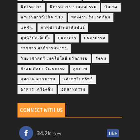
นิทรรศการ
นิทรรศการ งานมหกรรม
บันเทิง
พระราชกรณียกิจ ร.10
พลังงาน สิ่งแวดล้อม
แฟชั่น
ภาพข่าวประชาสัมพันธ์
มูลนิธิป่อเต็กตึ๊ง
ยนตรกรร
ยนตรกรรม
ราชการ องค์การมหาชน
วิทยาศาสตร์ เทคโนโลยี นวัตกรรม
สังคม
สังคม ศิลปะ วัฒนธรรม
สุขภาพ
สุขภาพ ความงาม
อสังหาริมทรัพย์
อาหาร เครื่องดื่ม
อุตสาหกรรม
CONNECT WITH US
34.2k
Like
likes