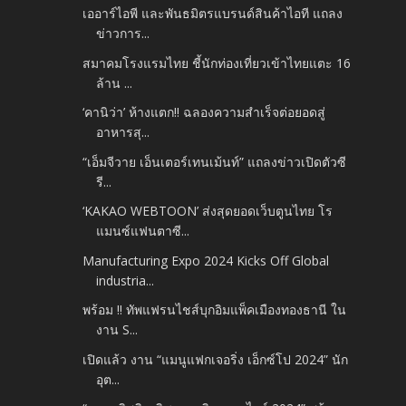
เออาร์ไอพี และพันธมิตรแบรนด์สินค้าไอที แถลง
ข่าวการ...
สมาคมโรงแรมไทย ชี้นักท่องเที่ยวเข้าไทยแตะ 16
ล้าน ...
‘คานิว่า’ ห้างแตก!! ฉลองความสำเร็จต่อยอดสู่
อาหารสุ...
“เอ็มจีวาย เอ็นเตอร์เทนเม้นท์” แถลงข่าวเปิดตัวซี
รี...
‘KAKAO WEBTOON’ ส่งสุดยอดเว็บตูนไทย โร
แมนซ์แฟนตาซี...
Manufacturing Expo 2024 Kicks Off Global
industria...
พร้อม !! ทัพแฟรนไชส์บุกอิมแพ็คเมืองทองธานี ใน
งาน S...
เปิดแล้ว งาน “แมนูแฟกเจอริ่ง เอ็กซ์โป 2024” นัก
อุต...