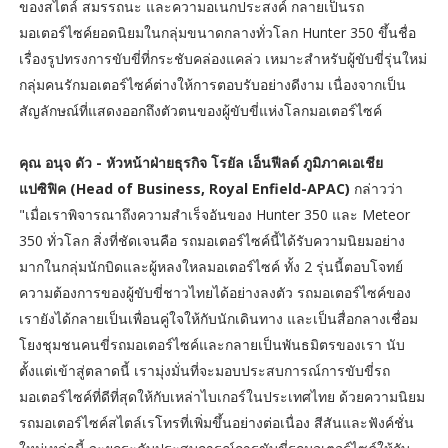
ของสไตล์ สมรรถนะ และความอเนกประสงค์ กลายเป็นรถ
มอเตอร์ไซค์ยอดนิยมในกลุ่มขนาดกลางทั่วโลก Hunter 350 ขึ้นชื่อ
เรื่องรูปทรงการขับขี่ที่กระชับคล่องแคล่ว เหมาะสำหรับผู้ขับขี่รุ่นใหม่
กลุ่มคนรักมอเตอร์ไซค์ต่างให้การตอบรับอย่างดีงาม เนื่องจากเป็น
สัญลักษณ์ที่แสดงออกถึงตัวตนของผู้ขับขี่แห่งโลกมอเตอร์ไซค์
คุณ อนุจ ดัว - หัวหน้าฝ่ายธุรกิจ โรยัล เอ็นฟีลด์ ภูมิภาคเอเชีย
แปซิฟิค (Head of Business, Royal Enfield-APAC)
กล่าวว่า
"เมื่อเราพิจารณาถึงความสำเร็จอันของ Hunter 350 และ Meteor
350 ทั่วโลก สิ่งที่ชัดเจนคือ รถมอเตอร์ไซค์นี้ได้รับความนิยมอย่าง
มากในกลุ่มนักบิดและผู้หลงใหลมอเตอร์ไซค์ ทั้ง 2 รุ่นนี้ตอบโจทย์
ความต้องการของผู้ขับขี่ชาวไทยได้อย่างลงตัว รถมอเตอร์ไซค์ของ
เรายังได้กลายเป็นเพื่อนคู่ใจให้กับนักเดินทาง และเป็นสื่อกลางเชื่อม
โยงชุมชนคนขี่รถมอเตอร์ไซค์และกลายเป็นพันธมิตรของเรา นับ
ตั้งแต่เข้าสู่ตลาดนี้ เรามุ่งมั่นที่จะมอบประสบการณ์การขับขี่รถ
มอเตอร์ไซค์ที่ดีที่สุดให้กับเหล่าไบเกอร์ในประเทศไทย ด้วยความนิยม
รถมอเตอร์ไซค์สไตล์เรโทรที่เพิ่มขึ้นอย่างต่อเนื่อง สีสันและฟังค์ชั่น