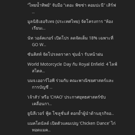
“ไทยน้ำทิพย์” จับมือ “เดอะ พิซซ่า คอมปะนี” เสิร์ฟ
...
มูลนิธิเฮอริเทจ (ประเทศไทย) จัดโครงการ “ห้อง
เรียนเ...
นัท วอล์คเกอร์ เปิดโปร ลดจัดเต็ม 18% เฉพาะที่
GO W...
ซันคิสท์ จัดโปรลดราคา ชุ่มฉ่ำ รับหน้าฝน
World Motorcycle Day กับ Royal Enfield: 4 ไลฟ์
สไตล...
บมจ.เออาร์ไอพี ร่วมกับ คณะพาณิชยศาสตร์และ
การบัญชี ...
‘เจ้าสัว’ หรือ ‘CHAO’ ประกาศยุทธศาสตร์ขับ
เคลื่อนกา...
ยูนิลีเวอร์ ฟู้ด โซลูชั่นส์ ตอกย้ำผู้นำด้านธุรกิจอ...
แมคโดนัลด์ เปิดตัวแคมเปญ ‘Chicken Dance’ ไก่
ทอดแมค...