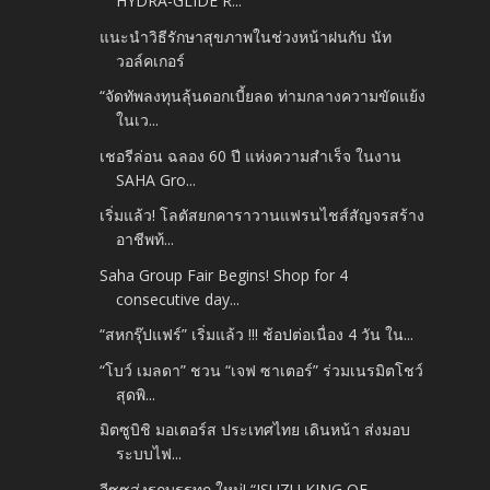
HYDRA-GLIDE R...
แนะนำวิธีรักษาสุขภาพในช่วงหน้าฝนกับ นัท
วอล์คเกอร์
“จัดทัพลงทุนลุ้นดอกเบี้ยลด ท่ามกลางความขัดแย้ง
ในเว...
เชอรีล่อน ฉลอง 60 ปี แห่งความสำเร็จ ในงาน
SAHA Gro...
เริ่มแล้ว! โลตัสยกคาราวานแฟรนไชส์สัญจรสร้าง
อาชีพท้...
Saha Group Fair Begins! Shop for 4
consecutive day...
“สหกรุ๊ปแฟร์” เริ่มแล้ว !!! ช้อปต่อเนื่อง 4 วัน ใน...
“โบว์ เมลดา” ชวน “เจฟ ซาเตอร์” ร่วมเนรมิตโชว์
สุดพิ...
มิตซูบิชิ มอเตอร์ส ประเทศไทย เดินหน้า ส่งมอบ
ระบบไฟ...
อีซูซุส่งรถบรรทุก ใหม่! “ISUZU KING OF