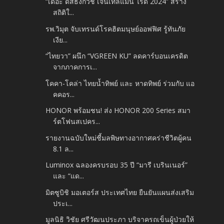
“เดอะ ดิสธิงกวิช เจนเทิลแมน ไรด์ 2024” สร้าง
สถิติใ...
รพ.วิมุต จับเทรนด์โรคฮิตมนุษย์ออฟฟิศ รู้ทันภัย
เงีย...
“ไทยวา” ผนึก “VGREEN KU” ลดคาร์บอนเครดิต
จากภาคการเ...
โคคา-โคล่า ไทยน้ำทิพย์ และ หาดทิพย์ ร่วมกับ แอ
คคอร...
HONOR พร้อมชน! ส่ง HONOR 200 Series สมา
ร์ตโฟนสเปคร...
รายงานฉบับใหม่ชี้มลพิษทางอากาศคร่าชีวิตผู้คน
8.1 ล...
Luminox ฉลองครบรอบ 35 ปี “มารี เบรินเนอร์”
และ “แด...
มิตซูบิชิ มอเตอร์ส ประเทศไทย ยืนยันแผนส่งเสริม
ประเ...
มูลนิธิ วิชัย ศรีวัฒนประภา บริจาครถเข็นผู้ป่วยให้