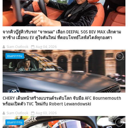
จากคิวบู๊สู่คิวรับรถ! "จาพนม" เลือก DEEPAL S05 BEV MAX เลิกตาม
หาช้าง เมื่อพบ EV คู่ใจคันใหม่ ที่ตอบโจทย์ไลฟ์สไตล์ทุกองศา
Siam Outlook
Aug 04, 2026
ยนตรกรรม
CHERY เดินหน้าสร้างแบรนด์ระดับโลก จับมือ AFC Bournemouth
พร้อมเปิดตัว TVC ใหม่กับ Robert Lewandowski
Siam Outlook
Aug 03, 2026
ยนตรกรรม