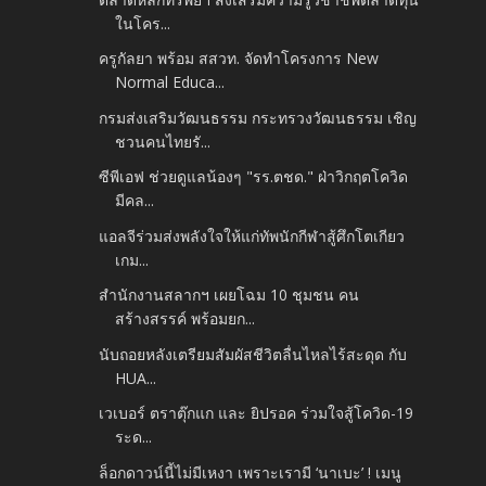
ในโคร...
ครูกัลยา พร้อม สสวท. จัดทำโครงการ New
Normal Educa...
กรมส่งเสริมวัฒนธรรม กระทรวงวัฒนธรรม เชิญ
ชวนคนไทยรั...
ซีพีเอฟ ช่วยดูแลน้องๆ "รร.ตชด." ฝ่าวิกฤตโควิด
มีคล...
แอลจีร่วมส่งพลังใจให้แก่ทัพนักกีฬาสู้ศึกโตเกียว
เกม...
สำนักงานสลากฯ เผยโฉม 10 ชุมชน คน
สร้างสรรค์ พร้อมยก...
นับถอยหลังเตรียมสัมผัสชีวิตลื่นไหลไร้สะดุด กับ
HUA...
เวเบอร์ ตราตุ๊กแก และ ยิปรอค ร่วมใจสู้โควิด-19
ระด...
ล็อกดาวน์นี้ไม่มีเหงา เพราะเรามี ‘นาเบะ’ ! เมนู