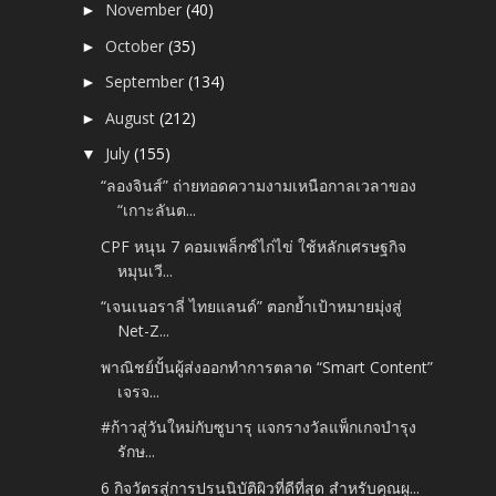
November
(40)
►
October
(35)
►
September
(134)
►
August
(212)
►
July
(155)
▼
“ลองจินส์” ถ่ายทอดความงามเหนือกาลเวลาของ
“เกาะลันต...
CPF หนุน 7 คอมเพล็กซ์ไก่ไข่ ใช้หลักเศรษฐกิจ
หมุนเวี...
“เจนเนอราลี่ ไทยแลนด์” ตอกย้ำเป้าหมายมุ่งสู่
Net-Z...
พาณิชย์ปั้นผู้ส่งออกทำการตลาด “Smart Content”
เจรจ...
#ก้าวสู่วันใหม่กับซูบารุ แจกรางวัลแพ็กเกจบำรุง
รักษ...
6 กิจวัตรสู่การปรนนิบัติผิวที่ดีที่สุด สำหรับคุณผู...