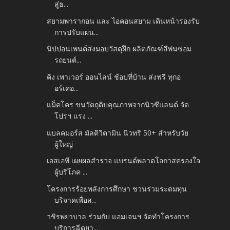
สู่ธ...
สยามพารากอน และ ไอคอนสยาม เดินหน้ารองรับ
การปรับแผน...
นิปปอนเพนต์ส่งมอบวัสดุฝึก ผลิตภัณฑ์สีพ่นซ่อม
รถยนต์...
คิง เพาเวอร์ ออนไลน์ ช้อปที่บ้าน ส่งฟรี ทุกอ
อร์เดอ...
แม็คโคร ขนวัตถุดิบคุณภาพจากนิวซีแลนด์ จัด
โปรฯ แรง ...
แบลคมอร์ส มัลติวิตามิน นิวทริ 50+ สำหรับวัย
ผู้ใหญ่
เอสเอพี เผยผลสำรวจ แบรนด์พลาดโอกาสครองใจ
ผู้บริโภค ...
โครงการร้อยพลังการศึกษา ชวนร่วมระดมทุน
บริจาคเพื่อส...
วชิรพยาบาล ร่วมกับ แอมเจนฯ จัดทำโครงการ
บริการฉีดยา...