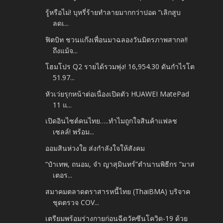
รู้หรือไม่! บุหรี่ร้ายทำลายมากกว่าปอด “เลิกสูบ
ลดเ...
ฟิตบิท ชวนแก๊งเพื่อนมาฉลองวันมิตรภาพสากล!!
ถึงแม้จ...
โฮมโปร Q2 รายได้รวมพุ่ง! 16,954.30 ดันกำไรโต
51.97...
หัวเว่ยรุกหน้าต่อเนื่องเปิดตัว HUAWEI MatePad
11 แ...
เปิดอินไซต์คนไทย…..ทำไมถูกใจสินค้าแฟลช
เซลล์! พร้อม...
ออมสินห่วงใย ส่งกำลังใจให้สังคม
“ป๋าเทพ, ถนอม, จ๋า ญาสุมินทร์”ตำนานพิธีกร “มาส
เตอร...
สมาคมตลาดตราสารหนี้ไทย (ThaiBMA) บริจาค
ชุดตรวจ COV...
เตรียมพร้อมร่างกายก่อนฉีดวัคซีนโควิด-19 ด้วย