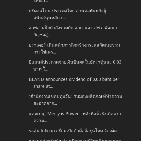
ใหม่เร...
บริดจสโตน ประเทศไทย สานต่อพันธกิจผู้
สนับสนุนหลัก ก...
สวพส. ผนึกกำลังร่วมกับ สวก. และ สพว. พัฒนา
กัญชงสู่...
บราเดอร์ เดินหน้าภารกิจสร้างกระแสวัฒนธรรม
การใช้เคร...
บีแลนด์ประกาศจ่ายเงินปันผลในอัตราหุ้นละ 0.03
บาท ใ...
BLAND announces dividend of 0.03 baht per
share at...
“สำนักงานเขตปทุมวัน” รับมอบผลิตภัณฑ์ทำความ
สะอาดจาก...
แคมเปญ ‘Mercy is Power - พลังที่แท้จริงเกิดจาก
ความ...
รอลุ้น Infinix เตรียมเปิดตัวมือถือรุ่นใหม่ จัดเต็ม...
ตลาดหลักทรัพย์ฯ ส่งเสริมความรู้วิชาชีพตลาดทุน