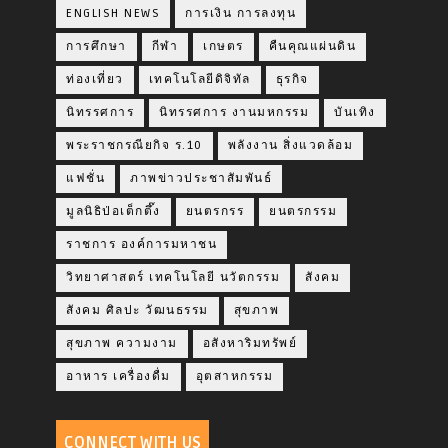
ENGLISH NEWS
การเงิน การลงทุน
การศึกษา
กีฬา
เกษตร
คืนคุณแผ่นดิน
ท่องเที่ยว
เทคโนโลยีดิจิทัล
ธุรกิจ
นิทรรศการ
นิทรรศการ งานมหกรรม
บันเทิง
พระราชกรณียกิจ ร.10
พลังงาน สิ่งแวดล้อม
แฟชั่น
ภาพข่าวประชาสัมพันธ์
มูลนิธิป่อเต็กตึ๊ง
ยนตรกรร
ยนตรกรรม
ราชการ องค์การมหาชน
วิทยาศาสตร์ เทคโนโลยี นวัตกรรม
สังคม
สังคม ศิลปะ วัฒนธรรม
สุขภาพ
สุขภาพ ความงาม
อสังหาริมทรัพย์
อาหาร เครื่องดื่ม
อุตสาหกรรม
CONNECT WITH US