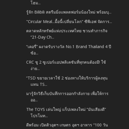
โฮม...
รู้จัก Bilibili สตรีมมิ่งแพลตฟอร์มน้องใหม่ พร้อมบุ...
"Circular Meal...มื้อนี้เปลี่ยนโลก" ซีพีเอฟ จัดการ...
ตลาดหลักทรัพย์แห่งประเทศไทย ชวนทำภารกิจ
“21-Day Ch...
“เคอรี่” ผงาดรับรางวัล No.1 Brand Thailand 4 ปี
ซ้อ...
CRC ชู 2 ซูเปอร์แอปพลิเคชันที่ทุกคนต้องมี! ใช้
ง่าย...
“TSD ขยายเวลาใช้ 2 ช่องทางให้บริการผู้ลงทุน
แทน TS...
มารู้จักวิธีเก็บบันทึกการออกกำลังกาย เพื่อให้การ
ออ...
The TOYS เล่นใหญ่ แร็ปเพลงใหม่ “มันเสียงดี”
โปรโมท...
ดีพร้อม เปิดติวอุตฯ เกษตร อุตฯ อาหาร “100 วัน