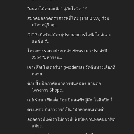
"คนละไม้คนละมือ" สู้ภัยโควิด-19
สมาคมตลาดตราสารหนี้ไทย (ThaiBMA) ร่วม
บริจาคสู้วิกฤ...
DITP เปิดรับสมัครผู้ประกอบการไลฟ์สไตล์และ
แฟชั่น ร่...
โครงการรณรงค์งดเหล้าเข้าพรรษา ประจำปี
2564 “มหกรรม...
เจาะลึก! โมเดอร์นา (Moderna) วัคซีนทางเลือกที่
หลาย...
ช้อปปี้ ผนึกภาคีธนาคารพันธมิตร สานต่อ
โครงการ Shope...
เมย์ รัชนก ฟิตเต็มร้อย บินลัดฟ้าสู้ศึก ‘โอลิมปิก โ...
ดร.แพรว ปั้นอาจารย์เป็น “นักทำคอนเทนต์’
ล็อคดาวน์แต่เราไม่ดาวน์! ฟิตบิทชวนทุกคนมาฟิต
แม้จะ...