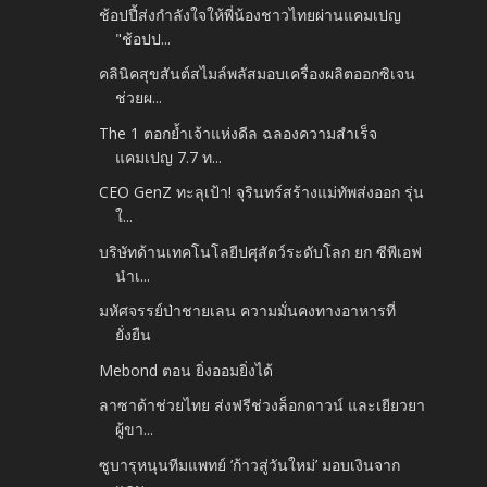
ช้อปปี้ส่งกำลังใจให้พี่น้องชาวไทยผ่านแคมเปญ
"ช้อปป...
คลินิคสุขสันต์สไมล์พลัสมอบเครื่องผลิตออกซิเจน
ช่วยผ...
The 1 ตอกย้ำเจ้าแห่งดีล ฉลองความสำเร็จ
แคมเปญ 7.7 ท...
CEO GenZ ทะลุเป้า! จุรินทร์สร้างแม่ทัพส่งออก รุ่น
ใ...
บริษัทด้านเทคโนโลยีปศุสัตว์ระดับโลก ยก ซีพีเอฟ
นำเ...
มหัศจรรย์ป่าชายเลน ความมั่นคงทางอาหารที่
ยั่งยืน
Mebond ตอน ยิ่งออมยิ่งได้
ลาซาด้าช่วยไทย ส่งฟรีช่วงล็อกดาวน์ และเยียวยา
ผู้ขา...
ซูบารุหนุนทีมแพทย์ ’ก้าวสู่วันใหม่’ มอบเงินจาก