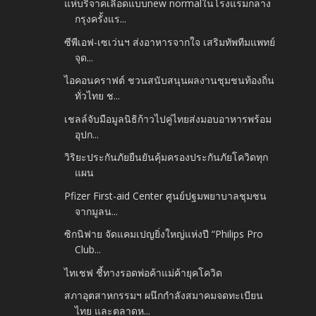
แห่บริจาคเลือดแบบnew normalในโรงแรมกลาง
กรุงครั้งแร...
ซีพีเอฟ-เซเว่นฯ ส่งอาหารจากใจ เสริมทัพทีมแพทย์
จุด...
ไอคอนคราฟต์ ชวนสนับสนุนผลงานชุมชนท้องถิ่น
ทั่วไทย ช...
เชลล์จับมือมูลนิธิก้าวไปคู่ไทยส่งมอบอาหารพร้อม
อุปก...
วิริยะประกันภัยยืนยันคุ้มครองประกันภัยโควิดทุก
แผน
Pfizer First-aid Center ศูนย์ปฐมพยาบาลชุมชน
จากมูลน...
ซิกนิฟาย จัดแคมเปญยิ่งใหญ่แห่งปี “Philips Pro
Club...
ไทเชฟ ชี้ทางรอดพ่อค้าแม่ค้ายุคโควิด
สภาอุตสาหกรรมฯ ผนึกกำลังสมาคมจดทะเบียน
ไทย และตลาดห...