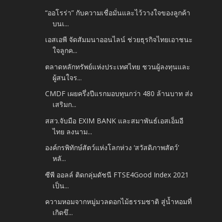
“ออโรร่า” กับความเชื่อมั่นและไว้วางใจของลูกค้า
บนเ...
เอสเอพี จัดสัมมนาออนไลน์ ช่วยธุรกิจไทยเอาชนะ
ใจลูกค...
ตลาดหลักทรัพย์แห่งประเทศไทย ชวนผู้ลงทุนและ
ผู้สนใจร...
CMDF เผยครึ่งปีแรกมอบทุนกว่า 480 ล้านบาท ส่ง
เสริมก...
สสว.จับมือ EXIM BANK และสมาพันธ์เอสเอ็มอี
ไทย ลงนาม...
องค์กรพิทักษ์สัตว์แห่งโลกห่วง ‘สวัสดิภาพสัตว์’
หลั...
ซีพี ออลล์ ติดกลุ่มดัชนี FTSE4Good Index 2021
เป็น...
ความหอมจากหมู่มวลดอกไม้ธรรมชาติ สู่น้ำหอมที่
เกิดขึ...