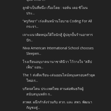
ลูกค้าเป็นที่หนึ่ง เรื่องโดย : จอห์น เดอ ซิโมน
ประ...
“ครูกัลยา” เร่งเดินหน้านโยบาย Coding For All
กระจา...
เจาะแนวคิดหนุ่มใต้ใจนักสู้ ผู้ปลุกปั้นร้านอาหาร
ปัก...
Niva American International School chooses
Sleepen...
โรงเรียนอนุบาลนานาชาตินีวา ไว้วางใจ “สลีป
เพ็น” แอน...
The 1 ส่งดีลเรียน-เล่นออนไลน์หนุนครอบครัวยุค
ใหม่เร...
บริดจสโตน ประเทศไทย สานต่อพันธกิจผู้
สนับสนุนหลัก ก...
สวพส. ผนึกกำลังร่วมกับ สวก. และ สพว. พัฒนา
กัญชงสู่...