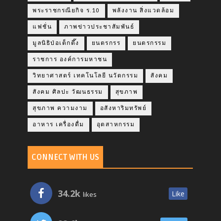
พระราชกรณียกิจ ร.10
พลังงาน สิ่งแวดล้อม
แฟชั่น
ภาพข่าวประชาสัมพันธ์
มูลนิธิป่อเต็กตึ๊ง
ยนตรกรร
ยนตรกรรม
ราชการ องค์การมหาชน
วิทยาศาสตร์ เทคโนโลยี นวัตกรรม
สังคม
สังคม ศิลปะ วัฒนธรรม
สุขภาพ
สุขภาพ ความงาม
อสังหาริมทรัพย์
อาหาร เครื่องดื่ม
อุตสาหกรรม
CONNECT WITH US
34.2k
Like
likes