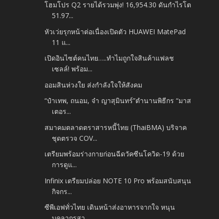
โฮมโปร Q2 รายได้รวมพุ่ง! 16,954.30 ดันกำไรโต
51.97...
หัวเว่ยรุกหน้าต่อเนื่องเปิดตัว HUAWEI MatePad
11 แ...
เปิดอินไซต์คนไทย…..ทำไมถูกใจสินค้าแฟลช
เซลล์! พร้อม...
ออมสินห่วงใย ส่งกำลังใจให้สังคม
“ป๋าเทพ, ถนอม, จ๋า ญาสุมินทร์”ตำนานพิธีกร “มาส
เตอร...
สมาคมตลาดตราสารหนี้ไทย (ThaiBMA) บริจาค
ชุดตรวจ COV...
เตรียมพร้อมร่างกายก่อนฉีดวัคซีนโควิด-19 ด้วย
การดูแ...
Infinix เตรียมปล่อย NOTE 10 Pro พร้อมสนับสนุน
กิจกร...
ซีพีเอฟทั่วไทย เดินหน้าส่งอาหารจากใจ หนุน
บุคลากรสา...