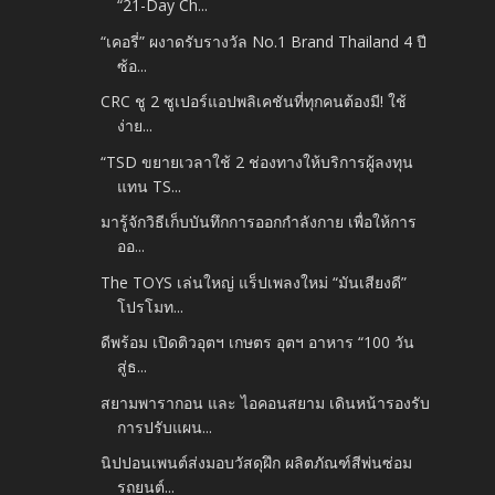
“21-Day Ch...
“เคอรี่” ผงาดรับรางวัล No.1 Brand Thailand 4 ปี
ซ้อ...
CRC ชู 2 ซูเปอร์แอปพลิเคชันที่ทุกคนต้องมี! ใช้
ง่าย...
“TSD ขยายเวลาใช้ 2 ช่องทางให้บริการผู้ลงทุน
แทน TS...
มารู้จักวิธีเก็บบันทึกการออกกำลังกาย เพื่อให้การ
ออ...
The TOYS เล่นใหญ่ แร็ปเพลงใหม่ “มันเสียงดี”
โปรโมท...
ดีพร้อม เปิดติวอุตฯ เกษตร อุตฯ อาหาร “100 วัน
สู่ธ...
สยามพารากอน และ ไอคอนสยาม เดินหน้ารองรับ
การปรับแผน...
นิปปอนเพนต์ส่งมอบวัสดุฝึก ผลิตภัณฑ์สีพ่นซ่อม
รถยนต์...