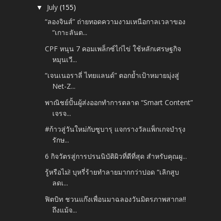
July
(155)
▼
“ลองจินส์” ถ่ายทอดความงามเหนือกาลเวลาของ
“เกาะลันต...
CPF หนุน 7 คอมเพล็กซ์ไก่ไข่ ใช้หลักเศรษฐกิจ
หมุนเวี...
“เจนเนอราลี่ ไทยแลนด์” ตอกย้ำเป้าหมายมุ่งสู่
Net-Z...
พาณิชย์ปั้นผู้ส่งออกทำการตลาด “Smart Content”
เจรจ...
#ก้าวสู่วันใหม่กับซูบารุ แจกรางวัลแพ็กเกจบำรุง
รักษ...
6 กิจวัตรสู่การปรนนิบัติผิวที่ดีที่สุด สำหรับคุณผู...
รู้หรือไม่! บุหรี่ร้ายทำลายมากกว่าปอด “เลิกสูบ
ลดเ...
ฟิตบิท ชวนแก๊งเพื่อนมาฉลองวันมิตรภาพสากล!!
ถึงแม้จ...