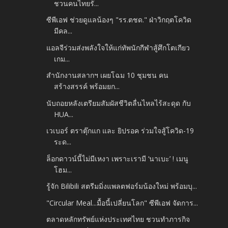
ชวนคนไทยรั...
ซีพีเอฟ ช่วยดูแลน้องๆ "รร.ตชด." ฝ่าวิกฤตโควิด
มีคล...
แอลจีร่วมส่งพลังใจให้แก่ทัพนักกีฬาสู้ศึกโตเกียว
เกม...
สำนักงานสลากฯ เผยโฉม 10 ชุมชน คน
สร้างสรรค์ พร้อมยก...
นับถอยหลังเตรียมสัมผัสชีวิตลื่นไหลไร้สะดุด กับ
HUA...
เวเบอร์ ตราตุ๊กแก และ ยิปรอค ร่วมใจสู้โควิด-19
ระด...
ล็อกดาวน์นี้ไม่มีเหงา เพราะเรามี ‘นาเบะ’ ! เมนู
โฮม...
รู้จัก Bilibili สตรีมมิ่งแพลตฟอร์มน้องใหม่ พร้อมบุ...
"Circular Meal...มื้อนี้เปลี่ยนโลก" ซีพีเอฟ จัดการ...
ตลาดหลักทรัพย์แห่งประเทศไทย ชวนทำภารกิจ