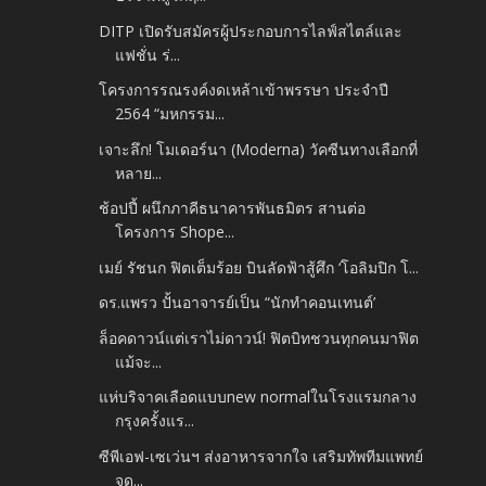
DITP เปิดรับสมัครผู้ประกอบการไลฟ์สไตล์และ
แฟชั่น ร่...
โครงการรณรงค์งดเหล้าเข้าพรรษา ประจำปี
2564 “มหกรรม...
เจาะลึก! โมเดอร์นา (Moderna) วัคซีนทางเลือกที่
หลาย...
ช้อปปี้ ผนึกภาคีธนาคารพันธมิตร สานต่อ
โครงการ Shope...
เมย์ รัชนก ฟิตเต็มร้อย บินลัดฟ้าสู้ศึก ‘โอลิมปิก โ...
ดร.แพรว ปั้นอาจารย์เป็น “นักทำคอนเทนต์’
ล็อคดาวน์แต่เราไม่ดาวน์! ฟิตบิทชวนทุกคนมาฟิต
แม้จะ...
แห่บริจาคเลือดแบบnew normalในโรงแรมกลาง
กรุงครั้งแร...
ซีพีเอฟ-เซเว่นฯ ส่งอาหารจากใจ เสริมทัพทีมแพทย์
จุด...