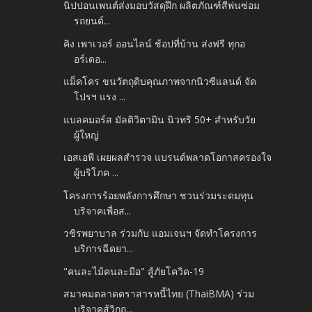
นิปปอนเพนต์ส่งมอบวัสดุฝึก ผลิตภัณฑ์สีพ่นซ่อม
รถยนต์...
คิง เพาเวอร์ ออนไลน์ ช้อปที่บ้าน ส่งฟรี ทุกอ
อร์เดอ...
แม็คโคร ขนวัตถุดิบคุณภาพจากนิวซีแลนด์ จัด
โปรฯ แรง ...
แบลคมอร์ส มัลติวิตามิน นิวทริ 50+ สำหรับวัย
ผู้ใหญ่
เอสเอพี เผยผลสำรวจ แบรนด์พลาดโอกาสครองใจ
ผู้บริโภค ...
โครงการร้อยพลังการศึกษา ชวนร่วมระดมทุน
บริจาคเพื่อส...
วชิรพยาบาล ร่วมกับ แอมเจนฯ จัดทำโครงการ
บริการฉีดยา...
"คนละไม้คนละมือ" สู้ภัยโควิด-19
สมาคมตลาดตราสารหนี้ไทย (ThaiBMA) ร่วม
บริจาคสู้วิกฤ...