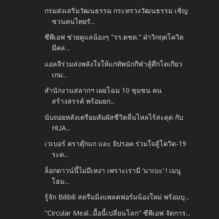
กรมส่งเสริมวัฒนธรรม กระทรวงวัฒนธรรม เชิญ
ชวนคนไทยรั...
ซีพีเอฟ ช่วยดูแลน้องๆ "รร.ตชด." ฝ่าวิกฤตโควิด
มีคล...
แอลจีร่วมส่งพลังใจให้แก่ทัพนักกีฬาสู้ศึกโตเกียว
เกม...
สำนักงานสลากฯ เผยโฉม 10 ชุมชน คน
สร้างสรรค์ พร้อมยก...
นับถอยหลังเตรียมสัมผัสชีวิตลื่นไหลไร้สะดุด กับ
HUA...
เวเบอร์ ตราตุ๊กแก และ ยิปรอค ร่วมใจสู้โควิด-19
ระด...
ล็อกดาวน์นี้ไม่มีเหงา เพราะเรามี ‘นาเบะ’ ! เมนู
โฮม...
รู้จัก Bilibili สตรีมมิ่งแพลตฟอร์มน้องใหม่ พร้อมบุ...
"Circular Meal...มื้อนี้เปลี่ยนโลก" ซีพีเอฟ จัดการ...