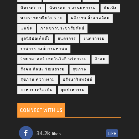
นิทรรศการ
นิทรรศการ งานมหกรรม
บันเทิง
พระราชกรณียกิจ ร.10
พลังงาน สิ่งแวดล้อม
แฟชั่น
ภาพข่าวประชาสัมพันธ์
มูลนิธิป่อเต็กตึ๊ง
ยนตรกรร
ยนตรกรรม
ราชการ องค์การมหาชน
วิทยาศาสตร์ เทคโนโลยี นวัตกรรม
สังคม
สังคม ศิลปะ วัฒนธรรม
สุขภาพ
สุขภาพ ความงาม
อสังหาริมทรัพย์
อาหาร เครื่องดื่ม
อุตสาหกรรม
CONNECT WITH US
34.2k
Like
likes