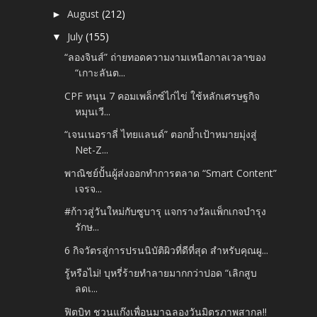
August
(212)
►
July
(155)
▼
“ลองจินส์” ถ่ายทอดความงามเหนือกาลเวลาของ
“เกาะลันต...
CPF หนุน 7 คอมเพล็กซ์ไก่ไข่ ใช้หลักเศรษฐกิจ
หมุนเวี...
“เจนเนอราลี่ ไทยแลนด์” ตอกย้ำเป้าหมายมุ่งสู่
Net-Z...
พาณิชย์ปั้นผู้ส่งออกทำการตลาด “Smart Content”
เจรจ...
#ก้าวสู่วันใหม่กับซูบารุ แจกรางวัลแพ็กเกจบำรุง
รักษ...
6 กิจวัตรสู่การปรนนิบัติผิวที่ดีที่สุด สำหรับคุณผู...
รู้หรือไม่! บุหรี่ร้ายทำลายมากกว่าปอด “เลิกสูบ
ลดเ...
ฟิตบิท ชวนแก๊งเพื่อนมาฉลองวันมิตรภาพสากล!!