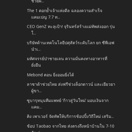
ช่วยผ...
The 1 ตอกย้ำเจ้าแห่งดีล ฉลองความสำเร็จ
แคมเปญ 7.7 ท...
CEO GenZ ทะลุเป้า! จุรินทร์สร้างแม่ทัพส่งออก รุ่น
ใ...
บริษัทด้านเทคโนโลยีปศุสัตว์ระดับโลก ยก ซีพีเอฟ
นำเ...
มหัศจรรย์ป่าชายเลน ความมั่นคงทางอาหารที่
ยั่งยืน
Mebond ตอน ยิ่งออมยิ่งได้
ลาซาด้าช่วยไทย ส่งฟรีช่วงล็อกดาวน์ และเยียวยา
ผู้ขา...
ซูบารุหนุนทีมแพทย์ ’ก้าวสู่วันใหม่’ มอบเงินจาก
แคม...
คิง เพาเวอร์ จัดทัพให้บริการช้อปปิ้งวิถีใหม่ เสริม...
ช้อป Taobao จากไทย ส่งตรงถึงหน้าบ้านใน 7-10