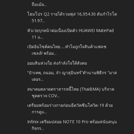
ถึงแม้จ...
โฮมโปร Q2 รายได้รวมพุ่ง! 16,954.30 ดันกำไรโต
51.97...
หัวเว่ยรุกหน้าต่อเนื่องเปิดตัว HUAWEI MatePad
11 แ...
เปิดอินไซต์คนไทย…..ทำไมถูกใจสินค้าแฟลช
เซลล์! พร้อม...
ออมสินห่วงใย ส่งกำลังใจให้สังคม
“ป๋าเทพ, ถนอม, จ๋า ญาสุมินทร์”ตำนานพิธีกร “มาส
เตอร...
สมาคมตลาดตราสารหนี้ไทย (ThaiBMA) บริจาค
ชุดตรวจ COV...
เตรียมพร้อมร่างกายก่อนฉีดวัคซีนโควิด-19 ด้วย
การดูแ...
Infinix เตรียมปล่อย NOTE 10 Pro พร้อมสนับสนุน
กิจกร...