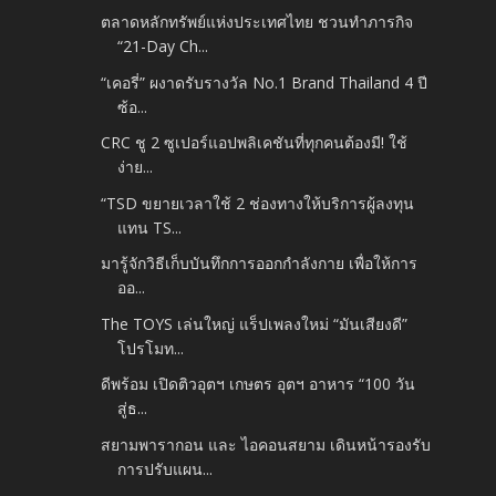
ตลาดหลักทรัพย์แห่งประเทศไทย ชวนทำภารกิจ
“21-Day Ch...
“เคอรี่” ผงาดรับรางวัล No.1 Brand Thailand 4 ปี
ซ้อ...
CRC ชู 2 ซูเปอร์แอปพลิเคชันที่ทุกคนต้องมี! ใช้
ง่าย...
“TSD ขยายเวลาใช้ 2 ช่องทางให้บริการผู้ลงทุน
แทน TS...
มารู้จักวิธีเก็บบันทึกการออกกำลังกาย เพื่อให้การ
ออ...
The TOYS เล่นใหญ่ แร็ปเพลงใหม่ “มันเสียงดี”
โปรโมท...
ดีพร้อม เปิดติวอุตฯ เกษตร อุตฯ อาหาร “100 วัน
สู่ธ...
สยามพารากอน และ ไอคอนสยาม เดินหน้ารองรับ
การปรับแผน...