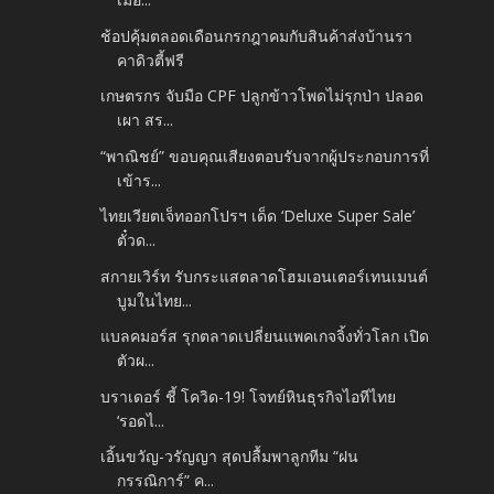
ช้อปคุ้มตลอดเดือนกรกฎาคมกับสินค้าส่งบ้านรา
คาดิวตี้ฟรี
เกษตรกร จับมือ CPF ปลูกข้าวโพดไม่รุกป่า ปลอด
เผา สร...
“พาณิชย์” ขอบคุณเสียงตอบรับจากผู้ประกอบการที่
เข้าร...
ไทยเวียตเจ็ทออกโปรฯ เด็ด ‘Deluxe Super Sale’
ตั๋วด...
สกายเวิร์ท รับกระแสตลาดโฮมเอนเตอร์เทนเมนต์
บูมในไทย...
แบลคมอร์ส รุกตลาดเปลี่ยนแพคเกจจิ้งทั่วโลก เปิด
ตัวผ...
บราเดอร์ ชี้ โควิด-19! โจทย์หินธุรกิจไอทีไทย
‘รอดไ...
เอิ้นขวัญ-วรัญญา สุดปลื้มพาลูกทีม “ฝน
กรรณิการ์” ค...