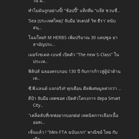
วัน ผ่...
ทำไมมันถูกอย่างนี้! “ช้อปปี้” แท็กทีม “แจ๊ส ชวนชื่...
‘Sea (ประเทศไทย)’ จับมือ ‘สเตปส์ วิท ธีรา’ สนับ
สนุ...
โฉมใหม่!! M HERBS เพิ่มปริมาณ 30 แคปซูล ยา
สามัญประ...
เมอร์เซเดส-เบนซ์ เปิดตัว “The new S-Class” ใน
ประเท...
ฟิลิปส์ ฉลองครบรอบ 130 ปี กับการก้าวสู่ผู้นำด้าน
เท...
ซี.พี.แลนด์ แจกจริง!! ทุกเดือน ดีลพิเศษมูลค่ากว่า ...
ดีป้า จับมือ เทคซอส เปิดตัวโครงการ depa Smart
City...
"เคล็ดลับที่เชฟอยากบอกต่อ! เทคนิคการเลือกเนื้อ
ออสเ...
เซ็นแล้ว ! “Mini-FTA ฉบับแรก” พาณิชย์ ไทย กับ
เมือ...