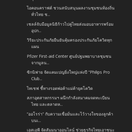
ไอคอนคราฟต์ ชวนสนับสนุนผลงานชุมชนท้องถิ่น
ทั่วไทย ช...
เชลล์จับมือมูลนิธิก้าวไปคู่ไทยส่งมอบอาหารพร้อม
อุปก...
วิริยะประกันภัยยืนยันคุ้มครองประกันภัยโควิดทุก
แผน
Pfizer First-aid Center ศูนย์ปฐมพยาบาลชุมชน
จากมูลน...
ซิกนิฟาย จัดแคมเปญยิ่งใหญ่แห่งปี “Philips Pro
Club...
ไทเชฟ ชี้ทางรอดพ่อค้าแม่ค้ายุคโควิด
สภาอุตสาหกรรมฯ ผนึกกำลังสมาคมจดทะเบียน
ไทย และตลาดห...
“ออโรร่า” กับความเชื่อมั่นและไว้วางใจของลูกค้า
บนเ...
เอสเอพี จัดสัมมนาออนไลน์ ช่วยธุรกิจไทยเอาชนะ