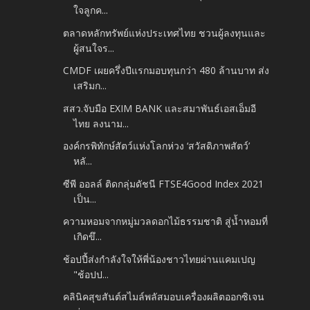
ใจลูกค...
ตลาดหลักทรัพย์แห่งประเทศไทย ชวนผู้ลงทุนและ
ผู้สนใจร...
CMDF เผยครึ่งปีแรกมอบทุนกว่า 480 ล้านบาท ส่ง
เสริมก...
สสว.จับมือ EXIM BANK และสมาพันธ์เอสเอ็มอี
ไทย ลงนาม...
องค์กรพิทักษ์สัตว์แห่งโลกห่วง ‘สวัสดิภาพสัตว์’
หลั...
ซีพี ออลล์ ติดกลุ่มดัชนี FTSE4Good Index 2021
เป็น...
ความหอมจากหมู่มวลดอกไม้ธรรมชาติ สู่น้ำหอมที่
เกิดขึ...
ช้อปปี้ส่งกำลังใจให้พี่น้องชาวไทยผ่านแคมเปญ
"ช้อปป...
คลินิคสุขสันต์สไมล์พลัสมอบเครื่องผลิตออกซิเจน