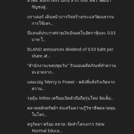
สวพส. ผนึกกำลังร่วมกับ สวก. และ สพว. พัฒนา
กัญชงสู่...
บราเดอร์ เดินหน้าภารกิจสร้างกระแสวัฒนธรรม
การใช้เคร...
บีแลนด์ประกาศจ่ายเงินปันผลในอัตราหุ้นละ 0.03
บาท ใ...
BLAND announces dividend of 0.03 baht per
share at...
“สำนักงานเขตปทุมวัน” รับมอบผลิตภัณฑ์ทำความ
สะอาดจาก...
แคมเปญ ‘Mercy is Power - พลังที่แท้จริงเกิดจาก
ความ...
รอลุ้น Infinix เตรียมเปิดตัวมือถือรุ่นใหม่ จัดเต็ม...
ตลาดหลักทรัพย์ฯ ส่งเสริมความรู้วิชาชีพตลาดทุน
ในโคร...
ครูกัลยา พร้อม สสวท. จัดทำโครงการ New
Normal Educa...