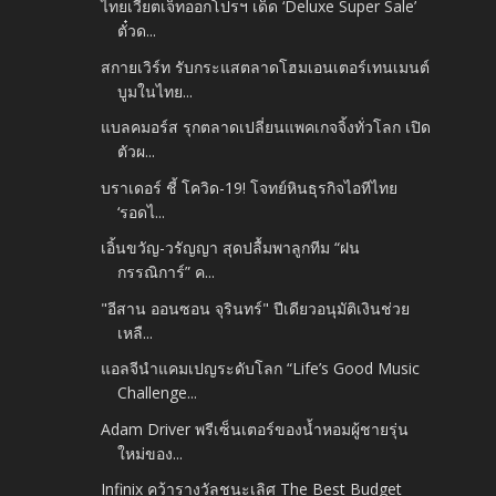
ไทยเวียตเจ็ทออกโปรฯ เด็ด ‘Deluxe Super Sale’
ตั๋วด...
สกายเวิร์ท รับกระแสตลาดโฮมเอนเตอร์เทนเมนต์
บูมในไทย...
แบลคมอร์ส รุกตลาดเปลี่ยนแพคเกจจิ้งทั่วโลก เปิด
ตัวผ...
บราเดอร์ ชี้ โควิด-19! โจทย์หินธุรกิจไอทีไทย
‘รอดไ...
เอิ้นขวัญ-วรัญญา สุดปลื้มพาลูกทีม “ฝน
กรรณิการ์” ค...
"อีสาน ออนซอน จุรินทร์" ปีเดียวอนุมัติเงินช่วย
เหลื...
แอลจีนำแคมเปญระดับโลก “Life’s Good Music
Challenge...
Adam Driver พรีเซ็นเตอร์ของน้ำหอมผู้ชายรุ่น
ใหม่ของ...
Infinix คว้ารางวัลชนะเลิศ The Best Budget