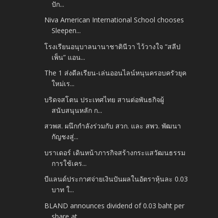
ปัก...
Niva American International School chooses
Sleepen...
โรงเรียนอนุบาลนานาชาตินีวา ไว้วางใจ “สลีป
เพ็น” แอน...
The 1 ส่งดีลเรียน-เล่นออนไลน์หนุนครอบครัวยุค
ใหม่เร...
บริดจสโตน ประเทศไทย สานต่อพันธกิจผู้
สนับสนุนหลัก ก...
สวพส. ผนึกกำลังร่วมกับ สวก. และ สพว. พัฒนา
กัญชงสู่...
บราเดอร์ เดินหน้าภารกิจสร้างกระแสวัฒนธรรม
การใช้เคร...
บีแลนด์ประกาศจ่ายเงินปันผลในอัตราหุ้นละ 0.03
บาท ใ...
BLAND announces dividend of 0.03 baht per
share at...