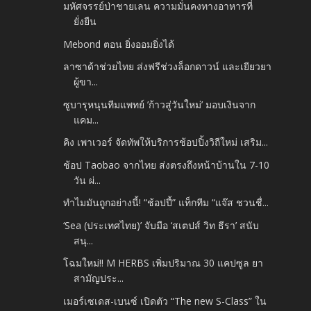
มหัศจรรย์ป่าชายเลน ความมั่นคงทางอาหารที่
ยั่งยืน
Mebond ตอน ยิ่งออมยิ่งได้
ลาซาด้าช่วยไทย ส่งฟรีช่วงล็อกดาวน์ และเยียวยา
ผู้ขา...
ซูบารุหนุนทีมแพทย์ ’ก้าวสู่วันใหม่’ มอบเงินจาก
แคม...
คิง เพาเวอร์ จัดทัพให้บริการช้อปปิ้งวิถีใหม่ เสริม...
ช้อป Taobao จากไทย ส่งตรงถึงหน้าบ้านใน 7-10
วัน ผ่...
ทำไมมันถูกอย่างนี้! “ช้อปปี้” แท็กทีม “แจ๊ส ชวนชื่...
‘Sea (ประเทศไทย)’ จับมือ ‘สเตปส์ วิท ธีรา’ สนับ
สนุ...
โฉมใหม่!! M HERBS เพิ่มปริมาณ 30 แคปซูล ยา
สามัญประ...
เมอร์เซเดส-เบนซ์ เปิดตัว “The new S-Class” ใน