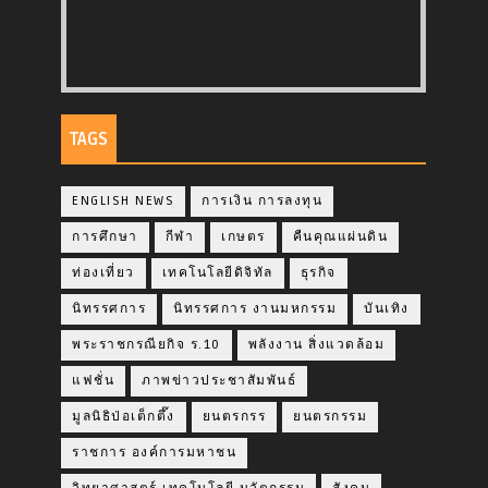
TAGS
ENGLISH NEWS
การเงิน การลงทุน
การศึกษา
กีฬา
เกษตร
คืนคุณแผ่นดิน
ท่องเที่ยว
เทคโนโลยีดิจิทัล
ธุรกิจ
นิทรรศการ
นิทรรศการ งานมหกรรม
บันเทิง
พระราชกรณียกิจ ร.10
พลังงาน สิ่งแวดล้อม
แฟชั่น
ภาพข่าวประชาสัมพันธ์
มูลนิธิป่อเต็กตึ๊ง
ยนตรกรร
ยนตรกรรม
ราชการ องค์การมหาชน