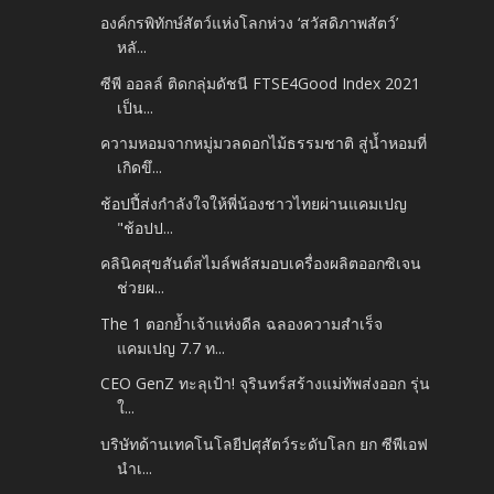
องค์กรพิทักษ์สัตว์แห่งโลกห่วง ‘สวัสดิภาพสัตว์’
หลั...
ซีพี ออลล์ ติดกลุ่มดัชนี FTSE4Good Index 2021
เป็น...
ความหอมจากหมู่มวลดอกไม้ธรรมชาติ สู่น้ำหอมที่
เกิดขึ...
ช้อปปี้ส่งกำลังใจให้พี่น้องชาวไทยผ่านแคมเปญ
"ช้อปป...
คลินิคสุขสันต์สไมล์พลัสมอบเครื่องผลิตออกซิเจน
ช่วยผ...
The 1 ตอกย้ำเจ้าแห่งดีล ฉลองความสำเร็จ
แคมเปญ 7.7 ท...
CEO GenZ ทะลุเป้า! จุรินทร์สร้างแม่ทัพส่งออก รุ่น
ใ...
บริษัทด้านเทคโนโลยีปศุสัตว์ระดับโลก ยก ซีพีเอฟ
นำเ...