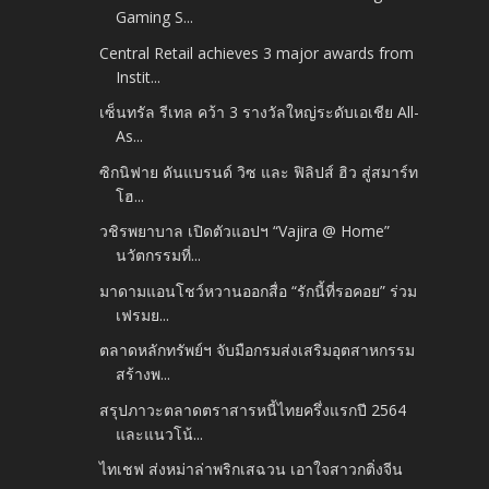
Gaming S...
Central Retail achieves 3 major awards from
Instit...
เซ็นทรัล รีเทล คว้า 3 รางวัลใหญ่ระดับเอเชีย All-
As...
ซิกนิฟาย ดันแบรนด์ วิซ และ ฟิลิปส์ ฮิว สู่สมาร์ท
โฮ...
วชิรพยาบาล เปิดตัวแอปฯ “Vajira @ Home”
นวัตกรรมที่...
มาดามแอนโชว์หวานออกสื่อ “รักนี้ที่รอคอย” ร่วม
เฟรมย...
ตลาดหลักทรัพย์ฯ จับมือกรมส่งเสริมอุตสาหกรรม
สร้างพ...
สรุปภาวะตลาดตราสารหนี้ไทยครึ่งแรกปี 2564
และแนวโน้...
ไทเชฟ ส่งหม่าล่าพริกเสฉวน เอาใจสาวกติ่งจีน