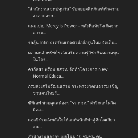
“สำนักงานเขตปทุมวัน” รับมอบผลิตภัณฑ์ทำความ
สะอาดจาก...
แคมเปญ ‘Mercy is Power - พลังที่แท้จริงเกิดจาก
ความ...
รอลุ้น Infinix เตรียมเปิดตัวมือถือรุ่นใหม่ จัดเต็ม...
ตลาดหลักทรัพย์ฯ ส่งเสริมความรู้วิชาชีพตลาดทุน
ในโคร...
ครูกัลยา พร้อม สสวท. จัดทำโครงการ New
Normal Educa...
กรมส่งเสริมวัฒนธรรม กระทรวงวัฒนธรรม เชิญ
ชวนคนไทยรั...
ซีพีเอฟ ช่วยดูแลน้องๆ "รร.ตชด." ฝ่าวิกฤตโควิด
มีคล...
แอลจีร่วมส่งพลังใจให้แก่ทัพนักกีฬาสู้ศึกโตเกียว
เกม...
สำนักงานสลากฯ เผยโฉม 10 ชุมชน คน