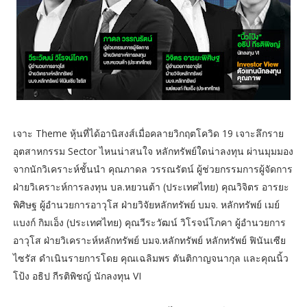
เจาะ Theme หุ้นที่ได้อานิสงส์เมื่อคลายวิกฤตโควิด 19 เจาะลึกราย
อุตสาหกรรม Sector ไหนน่าสนใจ หลักทรัพย์ใดน่าลงทุน ผ่านมุมมอง
จากนักวิเคราะห์ชั้นนำ คุณภาดล วรรณรัตน์ ผู้ช่วยกรรมการผู้จัดการ
ฝ่ายวิเคราะห์การลงทุน บล.หยวนต้า (ประเทศไทย) คุณวิจิตร อารยะ
พิศิษฐ ผู้อำนวยการอาวุโส ฝ่ายวิจัยหลักทรัพย์ บมจ. หลักทรัพย์ เมย์
แบงก์ กิมเอ็ง (ประเทศไทย) คุณวีระวัฒน์ วิโรจน์โภคา ผู้อำนวยการ
อาวุโส ฝ่ายวิเคราะห์หลักทรัพย์ บมจ.หลักทรัพย์ หลักทรัพย์ ฟินันเซีย
ไซรัส ดำเนินรายการโดย คุณเฉลิมพร ตันติกาญจนากุล และคุณนิ้ว
โป้ง อธิป กีรติพิชญ์ นักลงทุน VI