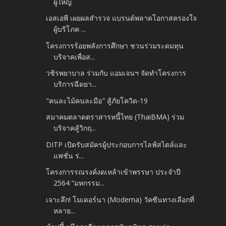
ผู้ใหญ่
เอสเอพี เผยผลสำรวจ แบรนด์พลาดโอกาสครองใจ
ผู้บริโภค ...
โครงการร้อยพลังการศึกษา ชวนร่วมระดมทุน
บริจาคเพื่อส...
วชิรพยาบาล ร่วมกับ แอมเจนฯ จัดทำโครงการ
บริการฉีดยา...
"คนละไม้คนละมือ" สู้ภัยโควิด-19
สมาคมตลาดตราสารหนี้ไทย (ThaiBMA) ร่วม
บริจาคสู้วิกฤ...
DITP เปิดรับสมัครผู้ประกอบการไลฟ์สไตล์และ
แฟชั่น ร่...
โครงการรณรงค์งดเหล้าเข้าพรรษา ประจำปี
2564 “มหกรรม...
เจาะลึก! โมเดอร์นา (Moderna) วัคซีนทางเลือกที่
หลาย...