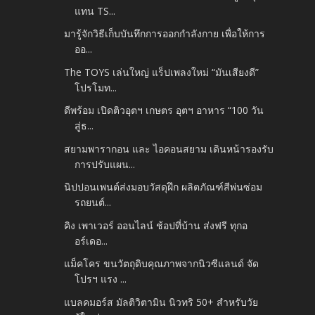
แทน TS...
มารู้จักวิธีเก็บบันทึกการออกกำลังกาย เพื่อให้การ
ออ...
The TOYS เล่นใหญ่ แร็ปเพลงใหม่ “มันเสียงดี”
โปรโมท...
ดีพร้อม เปิดติวอุตฯ เกษตร อุตฯ อาหาร “100 วัน
สู่ธ...
สยามพารากอน และ ไอคอนสยาม เดินหน้ารองรับ
การปรับแผน...
นิปปอนเพนต์ส่งมอบวัสดุฝึก ผลิตภัณฑ์สีพ่นซ่อม
รถยนต์...
คิง เพาเวอร์ ออนไลน์ ช้อปที่บ้าน ส่งฟรี ทุกอ
อร์เดอ...
แม็คโคร ขนวัตถุดิบคุณภาพจากนิวซีแลนด์ จัด
โปรฯ แรง ...
แบลคมอร์ส มัลติวิตามิน นิวทริ 50+ สำหรับวัย