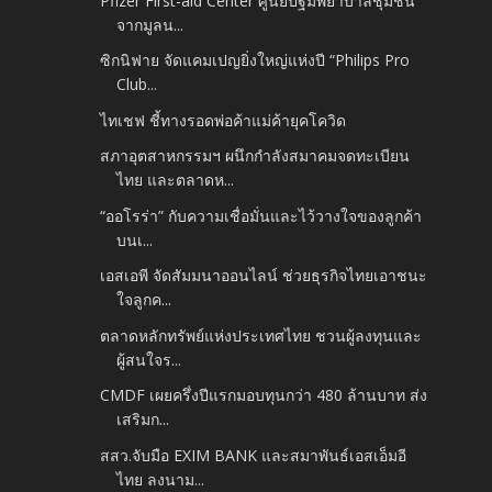
Pfizer First-aid Center ศูนย์ปฐมพยาบาลชุมชน
จากมูลน...
ซิกนิฟาย จัดแคมเปญยิ่งใหญ่แห่งปี “Philips Pro
Club...
ไทเชฟ ชี้ทางรอดพ่อค้าแม่ค้ายุคโควิด
สภาอุตสาหกรรมฯ ผนึกกำลังสมาคมจดทะเบียน
ไทย และตลาดห...
“ออโรร่า” กับความเชื่อมั่นและไว้วางใจของลูกค้า
บนเ...
เอสเอพี จัดสัมมนาออนไลน์ ช่วยธุรกิจไทยเอาชนะ
ใจลูกค...
ตลาดหลักทรัพย์แห่งประเทศไทย ชวนผู้ลงทุนและ
ผู้สนใจร...
CMDF เผยครึ่งปีแรกมอบทุนกว่า 480 ล้านบาท ส่ง
เสริมก...
สสว.จับมือ EXIM BANK และสมาพันธ์เอสเอ็มอี
ไทย ลงนาม...