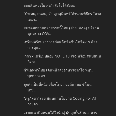
ออมสินห่วงใย ส่งกำลังใจให้สังคม
“ป๋าเทพ, ถนอม, จ๋า ญาสุมินทร์”ตำนานพิธีกร “มาส
เตอร...
สมาคมตลาดตราสารหนี้ไทย (ThaiBMA) บริจาค
ชุดตรวจ COV...
เตรียมพร้อมร่างกายก่อนฉีดวัคซีนโควิด-19 ด้วย
การดูแ...
Infinix เตรียมปล่อย NOTE 10 Pro พร้อมสนับสนุน
กิจกร...
ซีพีเอฟทั่วไทย เดินหน้าส่งอาหารจากใจ หนุน
บุคลากรสา...
ลูกค้าเป็นที่หนึ่ง เรื่องโดย : จอห์น เดอ ซิโมน
ประ...
“ครูกัลยา” เร่งเดินหน้านโยบาย Coding For All
กระจา...
เจาะแนวคิดหนุ่มใต้ใจนักสู้ ผู้ปลุกปั้นร้านอาหาร