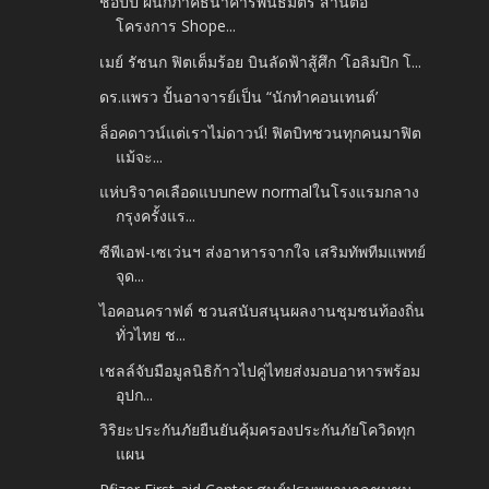
ช้อปปี้ ผนึกภาคีธนาคารพันธมิตร สานต่อ
โครงการ Shope...
เมย์ รัชนก ฟิตเต็มร้อย บินลัดฟ้าสู้ศึก ‘โอลิมปิก โ...
ดร.แพรว ปั้นอาจารย์เป็น “นักทำคอนเทนต์’
ล็อคดาวน์แต่เราไม่ดาวน์! ฟิตบิทชวนทุกคนมาฟิต
แม้จะ...
แห่บริจาคเลือดแบบnew normalในโรงแรมกลาง
กรุงครั้งแร...
ซีพีเอฟ-เซเว่นฯ ส่งอาหารจากใจ เสริมทัพทีมแพทย์
จุด...
ไอคอนคราฟต์ ชวนสนับสนุนผลงานชุมชนท้องถิ่น
ทั่วไทย ช...
เชลล์จับมือมูลนิธิก้าวไปคู่ไทยส่งมอบอาหารพร้อม
อุปก...
วิริยะประกันภัยยืนยันคุ้มครองประกันภัยโควิดทุก
แผน