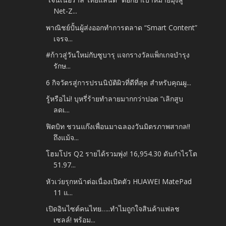
Net-Z...
พาณิชย์ปั้นผู้ส่งออกทำการตลาด “Smart Content”
เจรจ...
#ก้าวสู่วันใหม่กับซูบารุ แจกรางวัลแพ็กเกจบำรุง
รักษ...
6 กิจวัตรสู่การปรนนิบัติผิวที่ดีที่สุด สำหรับคุณผู...
รู้หรือไม่! บุหรี่ร้ายทำลายมากกว่าปอด “เลิกสูบ
ลดเ...
ฟิตบิท ชวนแก๊งเพื่อนมาฉลองวันมิตรภาพสากล!!
ถึงแม้จ...
โฮมโปร Q2 รายได้รวมพุ่ง! 16,954.30 ดันกำไรโต
51.97...
หัวเว่ยรุกหน้าต่อเนื่องเปิดตัว HUAWEI MatePad
11 แ...
เปิดอินไซต์คนไทย…..ทำไมถูกใจสินค้าแฟลช
เซลล์! พร้อม...