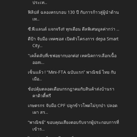
ประเท...
ฟิลิปส์ ฉลองครบรอบ 130 ปี กับการก้าวสู่ผู้นำด้าน
เท...
ซี.พี.แลนด์ แจกจริง!! ทุกเดือน ดีลพิเศษมูลค่ากว่า ...
ดีป้า จับมือ เทคซอส เปิดตัวโครงการ depa Smart
City...
"เคล็ดลับที่เชฟอยากบอกต่อ! เทคนิคการเลือกเนื้อ
ออสเ...
เซ็นแล้ว ! “Mini-FTA ฉบับแรก” พาณิชย์ ไทย กับ
เมือ...
ช้อปคุ้มตลอดเดือนกรกฎาคมกับสินค้าส่งบ้านรา
คาดิวตี้ฟรี
เกษตรกร จับมือ CPF ปลูกข้าวโพดไม่รุกป่า ปลอด
เผา สร...
“พาณิชย์” ขอบคุณเสียงตอบรับจากผู้ประกอบการที่
เข้าร...