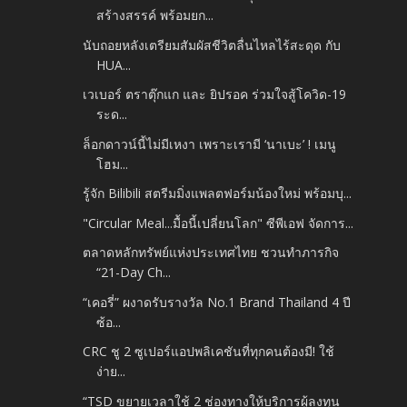
สร้างสรรค์ พร้อมยก...
นับถอยหลังเตรียมสัมผัสชีวิตลื่นไหลไร้สะดุด กับ
HUA...
เวเบอร์ ตราตุ๊กแก และ ยิปรอค ร่วมใจสู้โควิด-19
ระด...
ล็อกดาวน์นี้ไม่มีเหงา เพราะเรามี ‘นาเบะ’ ! เมนู
โฮม...
รู้จัก Bilibili สตรีมมิ่งแพลตฟอร์มน้องใหม่ พร้อมบุ...
"Circular Meal...มื้อนี้เปลี่ยนโลก" ซีพีเอฟ จัดการ...
ตลาดหลักทรัพย์แห่งประเทศไทย ชวนทำภารกิจ
“21-Day Ch...
“เคอรี่” ผงาดรับรางวัล No.1 Brand Thailand 4 ปี
ซ้อ...
CRC ชู 2 ซูเปอร์แอปพลิเคชันที่ทุกคนต้องมี! ใช้
ง่าย...
“TSD ขยายเวลาใช้ 2 ช่องทางให้บริการผู้ลงทุน