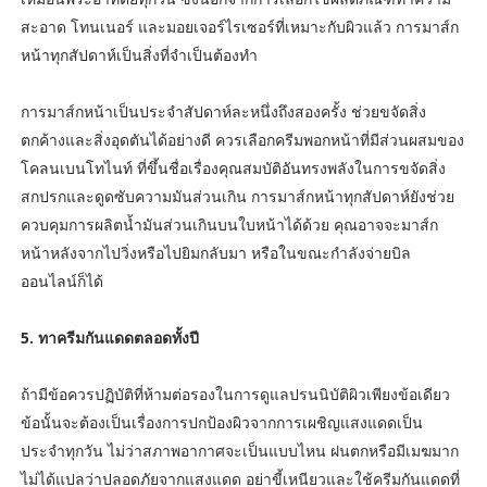
สะอาด โทนเนอร์ และมอยเจอร์ไรเซอร์ที่เหมาะกับผิวแล้ว การมาส์ก
หน้าทุกสัปดาห์เป็นสิ่งที่จำเป็นต้องทำ
การมาส์กหน้าเป็นประจำสัปดาห์ละหนึ่งถึงสองครั้ง ช่วยขจัดสิ่ง
ตกค้างและสิ่งอุดตันได้อย่างดี ควรเลือกครีมพอกหน้าที่มีส่วนผสมของ
โคลนเบนโทไนท์ ที่ขึ้นชื่อเรื่องคุณสมบัติอันทรงพลังในการขจัดสิ่ง
สกปรกและดูดซับความมันส่วนเกิน การมาส์กหน้าทุกสัปดาห์ยังช่วย
ควบคุมการผลิตน้ำมันส่วนเกินบนใบหน้าได้ด้วย คุณอาจจะมาส์ก
หน้าหลังจากไปวิ่งหรือไปยิมกลับมา หรือในขณะกำลังจ่ายบิล
ออนไลน์ก็ได้
5. ทาครีมกันแดดตลอดทั้งปี
ถ้ามีข้อควรปฏิบัติที่ห้ามต่อรองในการดูแลปรนนิบัติผิวเพียงข้อเดียว
ข้อนั้นจะต้องเป็นเรื่องการปกป้องผิวจากการเผชิญแสงแดดเป็น
ประจำทุกวัน ไม่ว่าสภาพอากาศจะเป็นแบบไหน ฝนตกหรือมีเมฆมาก
ไม่ได้แปลว่าปลอดภัยจากแสงแดด อย่าขี้เหนียวและใช้ครีมกันแดดที่