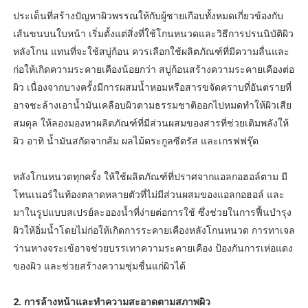
ประเด็นที่สร้างปัญหาผิวพรรณให้กับผู้ชายเกือบทั้งหมดเกี่ยวข้องกับ
เส้นขนบนใบหน้า เริ่มตั้งแต่สิ่งที่ใช้โกนหนวดและวิธีการปรนนิบัติผิว
หลังโกน แทนที่จะใช้สบู่ก้อน ควรเลือกใช้ผลิตภัณฑ์ที่มีความลื่นและ
ก่อให้เกิดความระคายเคืองน้อยกว่า สบู่ก้อนสร้างความระคายเคืองต่อ
ผิว เนื่องจากบางครั้งมีการผสมน้ำหอมหรือสารขจัดคราบที่อันตรายที่
อาจชะล้างเอาน้ำมันเคลือบผิวตามธรรมชาติออกไปหมดทำให้ผิวเสีย
สมดุล ให้ลองมองหาผลิตภัณฑ์ที่มีส่วนผสมของสารที่ช่วยเติมพลังให้
ผิว อาทิ น้ำมันสกัดจากส้ม ผลไม้ตระกูลซีตรัส และเกรฟฟรุ๊ต
หลังโกนหนวดทุกครั้ง ให้ใช้ผลิตภัณฑ์ที่ปราศจากแอลกอฮอล์ตาม มี
โทนเนอร์ในท้องตลาดหลายตัวที่ไม่มีส่วนผสมของแอลกอฮอล์ และ
มาในรูปแบบสเปรย์ละอองน้ำที่ง่ายต่อการใช้ ซึ่งช่วยในการฟื้นบำรุง
ผิวให้อิ่มน้ำโดยไม่ก่อให้เกิดการระคายเคืองหลังโกนหนวด การทาเจล
ว่านหางจระเข้อาจช่วยบรรเทาความระคายเคือง ป้องกันการเห่อแดง
ของผิว และช่วยสร้างความชุ่มชื่นแก่ผิวได้
2. การล้างหน้าและทำความสะอาดตามสภาพผิว