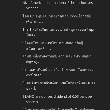
Niva American International School chooses
Sleepen...
โรงเรียนอนุบาลนานาชาตินีวา ไว้วางใจ “สลีป
เพ็น” แอน...
The 1 ส่งดีลเรียน-เล่นออนไลน์หนุนครอบครัวยุค
ใหม่เร...
บริดจสโตน ประเทศไทย สานต่อพันธกิจผู้
สนับสนุนหลัก ก...
สวพส. ผนึกกำลังร่วมกับ สวก. และ สพว. พัฒนา
กัญชงสู่...
บราเดอร์ เดินหน้าภารกิจสร้างกระแสวัฒนธรรม
การใช้เคร...
บีแลนด์ประกาศจ่ายเงินปันผลในอัตราหุ้นละ 0.03
บาท ใ...
BLAND announces dividend of 0.03 baht per
share at...
“สำนักงานเขตปทุมวัน” รับมอบผลิตภัณฑ์ทำความ