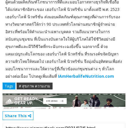
ผู้คนด้วยผลิตภัณฑ์โภชนาการที่ดีและมอบโอกาสทางธุรกิจที่เชื่อถือ
ได้แก่สมาชิกอิสระของ เฮอร์บาไลฟ์ นิวทริชั่น มาตั้งแต่ปี พ.ศ. 2523
เฮอร์บาไลฟ์ นิวทริชั่น ส่งมอบผลิตภัณฑ์คุณภาพสูงที่ผ่านการรับรอง
ทางวิทยาศาสตร์ให้กว่า 90 ประเทศทั่วโลกผ่านสมาชิกผู้จำหน่าย
อิสระที่พร้อมให้คำแนะนำเฉพาะบุคคล รวมถึงแนวทางในการ
สนับสนุนชุมชน ที่เป็นแรงบันดาลใจให้ผู้บริโภคได้ใช้ชีวิตอย่างมี
สุขภาพดีและมีวิถีชีวิตที่กระฉับกระเฉงยิ่งขึ้น นอกจากนี้ ด้วย
แคมเปญระดับโลกของ เฮอร์บาไลฟ์ นิวทริชั่น ที่รณรงค์ขจัดปัญหา
ความหิวโหยให้หมดไป เฮอร์บาไลฟ์ นิวทริชั่น จึงมุ่งมั่นอุทิศตนเพื่อส่ง
มอบโภชนาการและให้ความรู้ที่เกี่ยวข้องแก่ชุมชนต่าง ๆ ทั่วโลก
อย่างต่อเนื่อง โปรดดูเพิ่มเติมที่
IAmHerbalifeNutrition.com
Tags
# สุขภาพ ความงาม
Share This