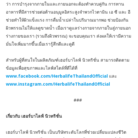
ว่า การบำรุงจากภายในและภายนอกจะต้องทำควบคู่กัน การทาน
อาหารที่มีสารช่วยต่อต้านอนุมูลอิสระสูงจำพวกไวตามิน เอ ซี และ อี
ช่วยทำให้ผิวแข็งแรง การดื่มน้ำเปล่าในปริมาณมากพอ ช่วยป้องกัน
ผิวพรรณไม่ให้แลดูขาดน้ำ เมื่อเราดูแลร่างกายจากภายในสู่ภายนอก
ร่างกายของเรา (รวมถึงผิวพรรณ) จะขอบคุณเรา ส่งผลให้เรามีความ
มั่นใจเพิ่มมากขึ้นเมื่อเรารู้สึกดีและดูดี
สำหรับผู้ที่สนใจในผลิตภัณฑ์เฮอร์บาไลฟ์ นิวทริชั่น สามารถติดตาม
ข้อมูลเพื่อสุขภาพและไลฟ์สไตล์ที่ดีได้ที่
www.facebook.com/HerbalifeThailandOfficial
และ
www.instagram.com/HerbalifeThailandOfficial
###
เกี่ยวกับ เฮอร์บาไลฟ์ นิวทริชั่น
เฮอร์บาไลฟ์ นิวทริชั่น เป็นบริษัทระดับโลกที่ช่วยเปลี่ยนแปลงชีวิต