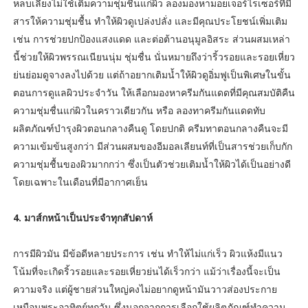
หลบเลี่ยงไม่ใช้เติมความชุ่มชื้นแก่ผิว ลองมองหามอยเจอร์ไรเซอร์ที่มี
สารให้ความชุ่มชื้น ทำให้ผิวดูเปล่งปลั่ง และมีคุณประโยชน์เพิ่มเติม
เช่น การช่วยปกป้องแสงแดด และต่อต้านอนุมูลอิสระ ส่วนผสมเหล่า
นี้ช่วยให้ผิวพรรณเนียนนุ่ม ชุ่มชื่น นั่นหมายถึงว่าริ้วรอยและรอยเหี่ยว
ย่นย่อมดูจางลงไปด้วย แต่ถ้าอยากเติมน้ำให้ผิวดูอิ่มฟูเป็นพิเศษในขั้น
ตอนการดูแลผิวประจำวัน ให้เลือกมองหาครีมกันแดดที่มีคุณสมบัติคืน
ความชุ่มชื่นแก่ผิวในคราวเดียวกัน หรือ ลองทาครีมกันแดดทับ
ผลิตภัณฑ์บำรุงผิวตอนกลางคืนดู โดยปกติ ครีมทาตอนกลางคืนจะมี
ความเข้มข้นสูงกว่า มีส่วนผสมของอีมอลเลียนท์ที่เป็นสารช่วยเก็บกัก
ความชุ่มชื้นของผิวมากกว่า ซึ่งเป็นตัวช่วยเติมน้ำให้ผิวได้เป็นอย่างดี
โดยเฉพาะในเดือนที่มีอากาศเย็น
4. มาส์กหน้าเป็นประจำทุกสัปดาห์
การมีผิวมัน มีข้อดีหลายประการ เช่น ทำให้ไม่แก่เร็ว ผิวแห้งมีแนว
โน้มที่จะเกิดริ้วรอยและรอยเหี่ยวย่นได้เร็วกว่า แม้ว่าเรื่องนี้จะเป็น
ความจริง แต่ผู้ชายส่วนใหญ่คงไม่อยากดูหน้ามันวาวส่องประกาย
เหมือนพระอาทิตย์ทุกวัน ซึ่งนอกจากการเลือกใช้ผลิตภัณฑ์ทำความ