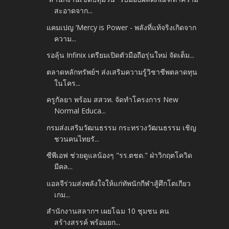
สะอาดจาก...
แคมเปญ ‘Mercy is Power - พลังที่แท้จริงเกิดจาก
ความ...
รอลุ้น Infinix เตรียมเปิดตัวมือถือรุ่นใหม่ จัดเต็ม...
ตลาดหลักทรัพย์ฯ ส่งเสริมความรู้วิชาชีพตลาดทุน
ในโคร...
ครูกัลยา พร้อม สสวท. จัดทำโครงการ New
Normal Educa...
กรมส่งเสริมวัฒนธรรม กระทรวงวัฒนธรรม เชิญ
ชวนคนไทยรั...
ซีพีเอฟ ช่วยดูแลน้องๆ "รร.ตชด." ฝ่าวิกฤตโควิด
มีคล...
แอลจีร่วมส่งพลังใจให้แก่ทัพนักกีฬาสู้ศึกโตเกียว
เกม...
สำนักงานสลากฯ เผยโฉม 10 ชุมชน คน
สร้างสรรค์ พร้อมยก...