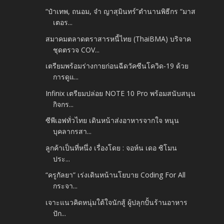
“ป๋าเทพ, ถนอม, จ๋า ญาสุมินทร์”ตำนานพิธีกร “มาส
เตอร...
สมาคมตลาดตราสารหนี้ไทย (ThaiBMA) บริจาค
ชุดตรวจ COV...
เตรียมพร้อมร่างกายก่อนฉีดวัคซีนโควิด-19 ด้วย
การดูแ...
Infinix เตรียมปล่อย NOTE 10 Pro พร้อมสนับสนุน
กิจกร...
ซีพีเอฟทั่วไทย เดินหน้าส่งอาหารจากใจ หนุน
บุคลากรสา...
ลูกค้าเป็นที่หนึ่ง เรื่องโดย : จอห์น เดอ ซิโมน
ประ...
“ครูกัลยา” เร่งเดินหน้านโยบาย Coding For All
กระจา...
เจาะแนวคิดหนุ่มใต้ใจนักสู้ ผู้ปลุกปั้นร้านอาหาร
ปัก...