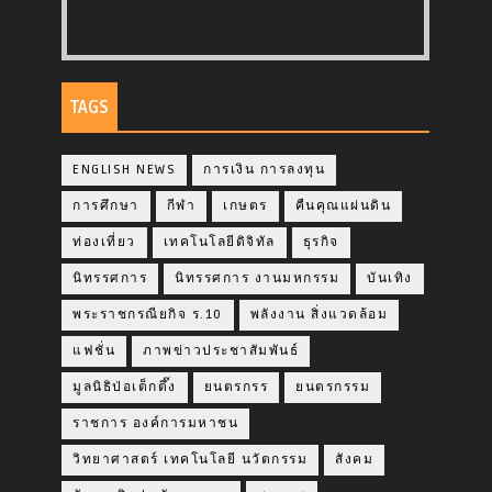
TAGS
ENGLISH NEWS
การเงิน การลงทุน
การศึกษา
กีฬา
เกษตร
คืนคุณแผ่นดิน
ท่องเที่ยว
เทคโนโลยีดิจิทัล
ธุรกิจ
นิทรรศการ
นิทรรศการ งานมหกรรม
บันเทิง
พระราชกรณียกิจ ร.10
พลังงาน สิ่งแวดล้อม
แฟชั่น
ภาพข่าวประชาสัมพันธ์
มูลนิธิป่อเต็กตึ๊ง
ยนตรกรร
ยนตรกรรม
ราชการ องค์การมหาชน
วิทยาศาสตร์ เทคโนโลยี นวัตกรรม
สังคม