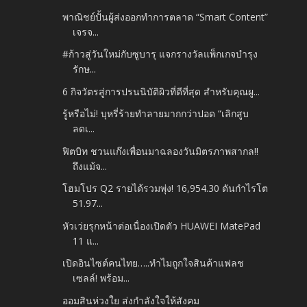
พาณิชย์ปั้นผู้ส่งออกทำการตลาด “Smart Content”
เจรจ...
#ก้าวสู่วันใหม่กับซูบารุ แจกรางวัลแพ็กเกจบำรุง
รักษ...
6 กิจวัตรสู่การปรนนิบัติผิวที่ดีที่สุด สำหรับคุณผู...
รู้หรือไม่! บุหรี่ร้ายทำลายมากกว่าปอด “เลิกสูบ
ลดเ...
ฟิตบิท ชวนแก๊งเพื่อนมาฉลองวันมิตรภาพสากล!!
ถึงแม้จ...
โฮมโปร Q2 รายได้รวมพุ่ง! 16,954.30 ดันกำไรโต
51.97...
หัวเว่ยรุกหน้าต่อเนื่องเปิดตัว HUAWEI MatePad
11 แ...
เปิดอินไซต์คนไทย…..ทำไมถูกใจสินค้าแฟลช
เซลล์! พร้อม...
ออมสินห่วงใย ส่งกำลังใจให้สังคม