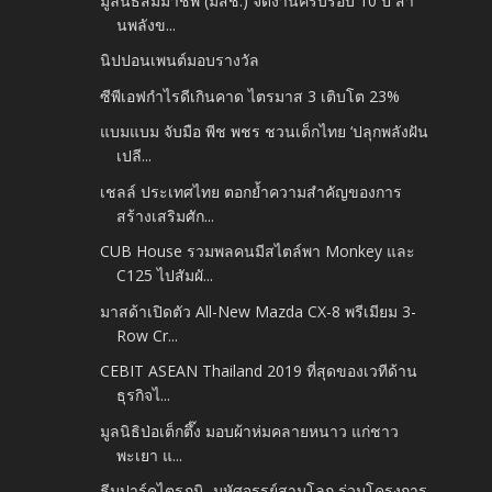
มูลนิธิสัมมาชีพ (มสช.) จัดงานครบรอบ 10 ปี สา
นพลังข...
นิปปอนเพนต์มอบรางวัล
ซีพีเอฟกำไรดีเกินคาด ไตรมาส 3 เติบโต 23%
แบมแบม จับมือ พีช พชร ชวนเด็กไทย ‘ปลุกพลังฝัน
เปลี...
เชลล์ ประเทศไทย ตอกย้ำความสำคัญของการ
สร้างเสริมศัก...
CUB House รวมพลคนมีสไตล์พา Monkey และ
C125 ไปสัมผั...
มาสด้าเปิดตัว All-New Mazda CX-8 พรีเมียม 3-
Row Cr...
CEBIT ASEAN Thailand 2019 ที่สุดของเวทีด้าน
ธุรกิจไ...
มูลนิธิป่อเต็กตึ๊ง มอบผ้าห่มคลายหนาว แก่ชาว
พะเยา แ...
ธีมปาร์คไตรภูมิ...มหัศจรรย์สามโลก ร่วมโครงการ