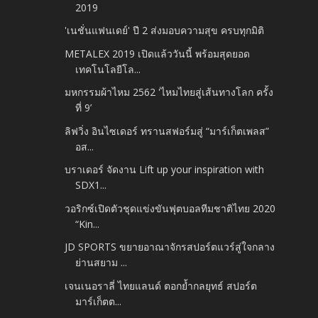
2019
'เนชั่นแฟนเดย์' ปี 2 ส่งมอบความสุข ครบทุกมิติ
METALEX 2019 เปิดแล้ววันนี้ พร้อมสุดยอด
เทคโนโลยีโล...
มหกรรมผ้าไหม 2562 'ไหมไทยสู่เส้นทางโลก ครั้ง
ที่ 9’
ลิฟวิ่ง อินไซเดอร์ ทรานสฟอร์มสู่ “มาร์เก็ตเพลส”
อส...
บราเดอร์ จัดงาน Lift up your inspiration with
SDX1...
วอริกซ์เปิดตัวชุดแข่งขันฟุตบอลทีมชาติไทย 2020
“Kin...
JD SPORTS ขยายอาณาจักรสปอร์ตแวร์สู่ใจกลาง
ย่านสยาม ...
เจนเนอราลี่ ไทยแลนด์ ตอกย้ำกลยุทธ์ สปอร์ต
มาร์เก็ตต...