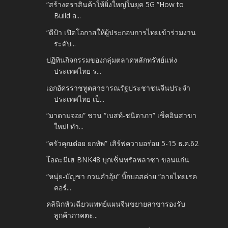
“สร้างตราสินค้าให้ยิ่งใหญ่ในยุค 5G “How to
Build a...
“ดีป้า เปิดโอกาสให้ผู้ประกอบการไทยเข้าร่วมงาน
ระดับ...
ปฏิทินกิจกรรมของกลุ่มตลาดหลักทรัพย์แห่ง
ประเทศไทย ร...
เอกอัครราชทูตสาธารณรัฐประชาชนจีนประจำ
ประเทศไทย เป็...
“มาดามจอย” ชวน “เบสท์-ชนิดาภา” เช็คอินสาขา
ใหม่! ทำ...
“ครัวคุณต๋อย ยกทัพ” เสิร์ฟความอร่อย 5-15 ธ.ค.62
โอตะมีเฮ BNK48 บุกเซ็นทรัลพลาซา ขอนแก่น
“หนุ่ย-บัญชา กวนคำอุ้ย” บิ๊กบอสค่าย “ลายไทยเรค
คอร์...
คลินิกหัวเฉียวแพทย์แผนจีนขยายสาขารองรับ
ลูกค้าภาคตะ...