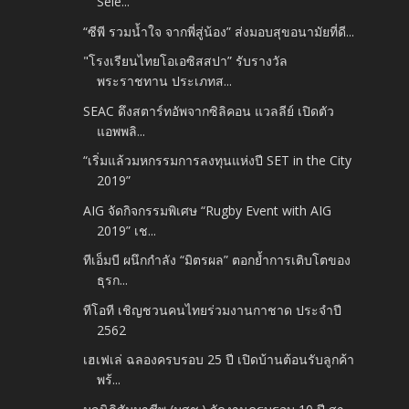
Sele...
“ซีพี รวมน้ำใจ จากพี่สู่น้อง” ส่งมอบสุขอนามัยที่ดี...
"โรงเรียนไทยโอเอซิสสปา” รับรางวัล
พระราชทาน ประเภทส...
SEAC ดึงสตาร์ทอัพจากซิลิคอน แวลลีย์ เปิดตัว
แอพพลิ...
“เริ่มแล้วมหกรรมการลงทุนแห่งปี SET in the City
2019”
AIG จัดกิจกรรมพิเศษ “Rugby Event with AIG
2019” เช...
ทีเอ็มบี ผนึกกำลัง “มิตรผล” ตอกย้ำการเติบโตของ
ธุรก...
ทีโอที เชิญชวนคนไทยร่วมงานกาชาด ประจำปี
2562
เฮเฟเล่ ฉลองครบรอบ 25 ปี เปิดบ้านต้อนรับลูกค้า
พร้...