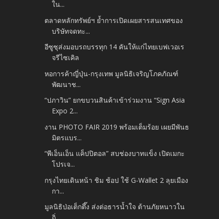
ใน...
ตลาดหลักทรัพย์ฯ ย้ำการเปิดเผยสารสนเทศของ
บริษัทจดทะ...
อีซูซุส่งมอบรถบรรทุก 14 คันให้แก่ไทยเบฟเวอเร
จรีไซเคิล
หอการค้าญี่ปุ่น-กรุงเทพ มูลนิธิเจริญโภคภัณฑ์
พัฒนาช...
“ปภาวิน” ยกขบวนสินค้าเข้าร่วมงาน “Sign Asia
Expo 2...
งาน PHOTO FAIR 2019 พร้อมเต็มร้อย เผยมีพันธ
มิตรแบร...
“พีเอ็นเอ็น แค็ปปิตอล” สบช่องบาทแข็ง เปิดเมกะ
โปรเจ...
กรุงไทยเดินหน้า ชิม ช้อป ใช้ G-Wallet 2 ลุยเมือง
กา...
มูลนิธิป่อเต็กตึ๊ง ส่งต่อธารน้ำใจ ต้านภัยหนาวใน
ถิ่...