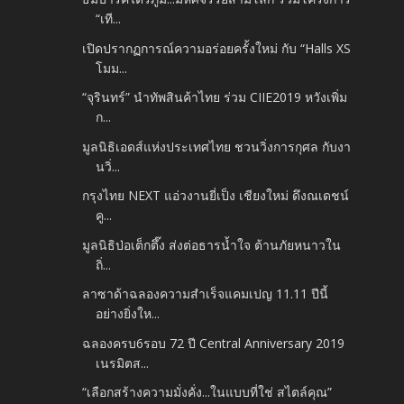
“เที...
เปิดปรากฏการณ์ความอร่อยครั้งใหม่ กับ “Halls XS
โมม...
“จุรินทร์” นำทัพสินค้าไทย ร่วม CIIE2019 หวังเพิ่ม
ก...
มูลนิธิเอดส์แห่งประเทศไทย ชวนวิ่งการกุศล กับงา
นวิ่...
กรุงไทย NEXT แอ่วงานยี่เป็ง เชียงใหม่ ดึงณเดชน์
คู...
มูลนิธิป่อเต็กตึ๊ง ส่งต่อธารน้ำใจ ต้านภัยหนาวใน
ถิ่...
ลาซาด้าฉลองความสำเร็จแคมเปญ 11.11 ปีนี้
อย่างยิ่งให...
ฉลองครบ6รอบ 72 ปี Central Anniversary 2019
เนรมิตส...
“เลือกสร้างความมั่งคั่ง...ในแบบที่ใช่ สไตล์คุณ”