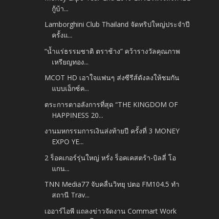
กู้บ้า...
Lamborghini Club Thailand จัดทริปใหญ่ประจำปี
ครั้งแ...
“น้ำแร่ธรรมชาติ ตราช้าง” คว้ารางวัลคุณภาพ
เหรียญทอง...
MCOT HD เอาใจแฟนๆ ส่งซีรีส์ดังลงให้ชมกัน
แบบเอ็กซ์ค...
ตระการตาอลังการที่สุด “THE KINGDOM OF
HAPPINESS 20...
งานมหกรรมการเงินส่งท้ายปี ครั้งที่ 3 MONEY
EXPO YE...
2 ร็อคเกอร์รุ่นใหญ่ หรั่ง ร็อคเคสตร้า-บิลลี่ โอ
แกน...
TNN Media77 จับคลื่นวิทยุ ปตอ FM104.5 ทำ
สถานี Trav...
เออาร์ไอพี แถลงข่าวจัดงาน Commart Work