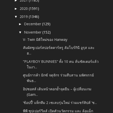
2021
(1185)
►
2020
(1591)
►
2019
(1346)
▼
December
(129)
►
November
(152)
▼
V- Twin มิติ​ใหม่ของ Hanway​
สัมผัสซูเปอร์สปอร์ตคาร์หรู ลัมโบร์กินี อูรุส และ
ฮ...
“PLAYBOY BUNNIES” ทั้ง 10 คน ลั่นชัตเตอร์แล้ว
ในงา...
ศูนย์การค้า มิกซ์ จตุจักร ร่วมสืบสาน มหัศจรรย์
พันธ...
อิปซอสส์ เดินหน้าตอกย้ำจุดยืน – ผู้เปลี่ยนเกม
(Gam...
‘ช้อปปี้’ แท็กทีม 2 เซเลบรุ่นใหม่ ร่วมแชร์ทิปส์ ‘ช...
พีพี ซุปเปอร์วีลส์ เปิดตัวนวัตกรรม และ ล้อแม็ก