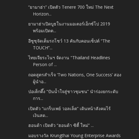
“ยามาฮ่า” เปิดตัว Tenere 700 ใหม่ The Next
Horizon...
ยามาฮ่าเปิดบูธในงานมอเตอร์เอ็กซ์โป 2019
พร้อมเปิดต...
อีซูซุจัดเต็มรถโชว์ 13 คันกับคอนเซ็ปต์ “The
TOUCH”...
ไทยเจียระไนฯ จัดงาน "Thailand Headlines
Person of ...
ถอดสูตรสำเร็จ ‘Two Nations, One Success’ สอง
ผู้นำอ...
ป่อเต็กตึ๊ง “ปันน้ำใจสู่ชาวชุมชน” นำร่องยกระดับ
การ...
เปิดตัว “แกร็บเพย์ วอลเล็ต” เดินหน้าสังคมไร้
เงินสด...
ฮอนด้า เปิดตัว “ฮอนด้า ซิตี้ ใหม่” ...
มอบรางวัล Krungthai Young Enterprise Awards