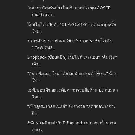
“ตลาดหลักทรัพย์ฯ เป็นเจ้าภาพประชุม AOSEF
ตอกย้ำควา...
โยชิโมโต้ เปิดตัว “OHAYO!สวัสดี” ความสนุกครั้ง
ใหม่...
รวมพลังหาร 2 ท้าคน Gen Y ร่วมประชันไอเดีย
ประหยัดพล...
Shopback (ช้อปแบ็ค) เว็บไซต์และแอปฯ “คืนเงิน”
เจ้า...
“ลีน่า พี.แอล. โฮม” ส่งก๊อกน้ำแบรนด์ “Hons” น้อง
ให...
เอ.พี. ฮอนด้า ยกระดับความร่วมมือด้าน EV กับมหา
วิทย...
“อีโวลูชั่น เวลส์เนสส์” รับรางวัล “สุดยอดนายจ้าง
ดี...
ซีพีแรม ผนึกพลังกับมีเดียอาตส์ มจธ. ตอกย้ำความ
สำเร...