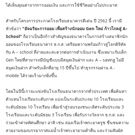
ได้เห็นคุณค่าจากการออมเงิน และการใช้ชีวิตอย่างไม่ประมาท
สำหรับโครงการประกวดโรงเรียนธนาคารดีเด่น ปี 2562 นี้ เรามี
หัวข้อว่า
"อัจฉริยะการออม เพื่อสร้างนักออม Gen ใหม่ ก้าวไกลสู่ A-
School"
ถือว่าเป็นอีกก้าวสำคัญของธนาคารในการสร้างสมาชิกนัก
ออมของโรงเรียนธนาคาร ธ.ก.ส. เตรียมความพร้อมก้าวสู่โลกดิจิทัล
กับ A – school ที่ง่ายและสะดวกต่อการดำเนินงาน ซึ่งเหมาะกับเด็ก
Gen ใหม่ที่สามารถมีบัญชีแบบมีสมุดเงินฝาก และ A – saving ไม่มี
สมุดเงินฝาก สำหรับเด็กที่อายุ 15 ปีขึ้นไป ทำธุรกรรมผ่าน A -
mobile ได้รวดเร็วมากยิ่งขึ้น
โดยในปีนี้เราจะแข่งขันโรงเรียนธนาคารจากทั่วประเทศ เพื่อค้นหา
ตัวแทนโรงเรียนระดับภาค แบ่งเป็นระดับประถม 10 โรงเรียนและ
ระดับมัธยม 10 โรงเรียน เพื่อเข้าสู่รอบรองชนะเลิศระดับประถม 3
โรงเรียนและระดับมัธยม 3 โรงเรียน เพื่อรับรางวัลจาก ธ.ก.ส. และ
ร่วมเข้าค่ายทัศนศึกษา อาทิ เช่น ล่องเรือเจ้าพระยาครูซ ชื่นชมความ
สวยงามของบรรยากาศแม่น้ำเจ้าพระยายามค่ำคืน และร่วมสัมผัส