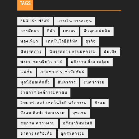
TAGS
ENGLISH NEWS
การเงิน การลงทุน
การศึกษา
กีฬา
เกษตร
คืนคุณแผ่นดิน
ท่องเที่ยว
เทคโนโลยีดิจิทัล
ธุรกิจ
นิทรรศการ
นิทรรศการ งานมหกรรม
บันเทิง
พระราชกรณียกิจ ร.10
พลังงาน สิ่งแวดล้อม
แฟชั่น
ภาพข่าวประชาสัมพันธ์
มูลนิธิป่อเต็กตึ๊ง
ยนตรกรร
ยนตรกรรม
ราชการ องค์การมหาชน
วิทยาศาสตร์ เทคโนโลยี นวัตกรรม
สังคม
สังคม ศิลปะ วัฒนธรรม
สุขภาพ
สุขภาพ ความงาม
อสังหาริมทรัพย์
อาหาร เครื่องดื่ม
อุตสาหกรรม