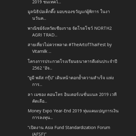
2019 ชมเทคโ...
มูลนิธิป่อเต็กตึ๊ง มอบของขวัญแก่ผู้พิการ ในงา
นวันค...
พาณิชย์จังหวัดเชียงราย จัดโรดโชว์ NORTH2
AGRI TRAD...
สายเที่ยวไม่ควรพลาด #TheArtofThaiFest by
Vitamilk ...
โครงการประกวดโรงเรียนธนาคารดีเด่นประจำปี
2562 “อัจ...
“ยูมี พลัส กรุ๊ป” เดินหน้าตอกย้ำความสำเร็จ แห่ง
การ...
ลา เมซอง คอนโทร อินเตอร์เนชั่นแนล 2019 เวที
คัดเลือ...
Money Expo Year-End 2019 ทุ่มแคมเปญการเงิน
การลงทุน...
“เปิดงาน Asia Fund Standardization Forum
(AFSF)”