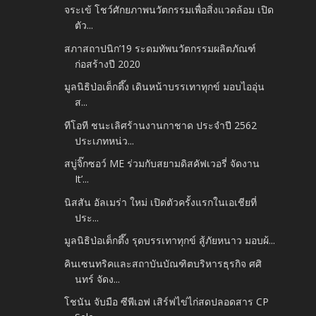
จระเข้ โชว์ศักยภาพนวัตกรรมเพื่อสิ่งแวดล้อม เปิด
ตัว...
สภาสถาปนิก’19 ระดมทัพนวัตกรรมผลิตภัณฑ์
ก่อสร้างปี 2020
มูลนิธิป่อเต็กตึ๊ง เดินหน้าบรรเทาทุกข์ มอบไออุ่น
ส...
ทีโอที ชนะเลิศร้านงานกาชาด ประจำปี 2562
ประเภทหน่ว...
สบู่จิ๊กซอว์ ME ร่วมกับสยามดิสคัฟเวอรี่ จัดงาน
It’...
นิสสัน อัลเมร่า ใหม่ เปิดตัวครั้งแรกในเอเชียที่
ประ...
มูลนิธิป่อเต็กตึ๊ง รุดบรรเทาทุกข์ สู้ภัยหนาว มอบผ้...
คินเซนทริคและสถาบันบัณฑิตบริหารธุรกิจ ศศิ
นทร์ จัดง...
โชนัน จับมือ ซีพีเอฟ เสิร์ฟไข่ไก่สดปลอดสาร CP