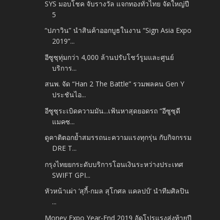
SYS มอบโชค จับรางวัล แจกทองทั่วไทย จัดใหญ่ปี
5
“ปภาวิน” นำสินค้าออกบูธในงาน “Sign Asia Expo
2019”...
อีซูซุทุ่มกว่า 4,000 ล้านปรับโชว์รูมและศูนย์
บริการ...
สนพ. จัด “Han 2 The Battle” รวมพลคน Gen Y
ประชันไอ...
อีซูซุระเบิดความมัน...เฟ้นหาสุดยอดรถ “อีซูซุดี
แมคซ...
ดูคาติตอกย้ำสมรรถนะความแรงทุกรุ่น กับกิจกรรม
DRE T...
กรุงไทยยกระดับบริการโอนเงินระหว่างประเทศ
SWIFT GPI...
หัวหน้าเผ่า ‘สุกี้-กมล สุโกศล แคลปป์’ นำทีมศิลปิน
...
Money Expo Year-End 2019 อัดโปรแรงส่งท้ายปี