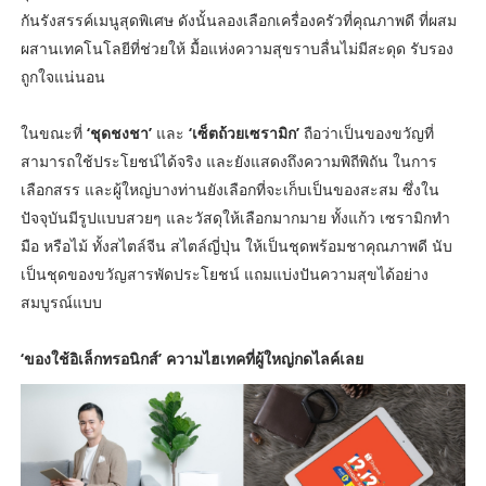
กันรังสรรค์เมนูสุดพิเศษ ดังนั้นลองเลือกเครื่องครัวที่คุณภาพดี ที่ผสม
ผสานเทคโนโลยีที่ช่วยให้ มื้อแห่งความสุขราบลื่นไม่มีสะดุด รับรอง
ถูกใจแน่นอน
ในขณะที่
‘ชุดชงชา’
และ
‘เซ็ตถ้วยเซรามิก’
ถือว่าเป็นของขวัญที่
สามารถใช้ประโยชน์ได้จริง และยังแสดงถึงความพิถีพิถัน ในการ
เลือกสรร และผู้ใหญ่บางท่านยังเลือกที่จะเก็บเป็นของสะสม ซึ่งใน
ปัจจุบันมีรูปแบบสวยๆ และวัสดุให้เลือกมากมาย ทั้งแก้ว เซรามิกทำ
มือ หรือไม้ ทั้งสไตล์จีน สไตล์ญี่ปุ่น ให้เป็นชุดพร้อมชาคุณภาพดี นับ
เป็นชุดของขวัญสารพัดประโยชน์ แถมแบ่งปันความสุขได้อย่าง
สมบูรณ์แบบ
‘ของใช้อิเล็กทรอนิกส์’ ความไฮเทคที่ผู้ใหญ่กดไลค์เลย