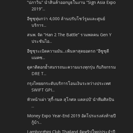
“ปภาวิน” นำสินค้าออกบูธในงาน “Sign Asia Expo
2019”...
อีซูซุทุ่มกว่า 4,000 ล้านปรับโชว์รูมและศูนย์
บริการ...
สนพ. จัด “Han 2 The Battle” รวมพลคน Gen Y
ประชันไอ...
อีซูซุระเบิดความมัน...เฟ้นหาสุดยอดรถ “อีซูซุดี
แมคซ...
ดูคาติตอกย้ำสมรรถนะความแรงทุกรุ่น กับกิจกรรม
DRE T...
กรุงไทยยกระดับบริการโอนเงินระหว่างประเทศ
SWIFT GPI...
หัวหน้าเผ่า ‘สุกี้-กมล สุโกศล แคลปป์’ นำทีมศิลปิน
...
Money Expo Year-End 2019 อัดโปรแรงส่งท้ายปี
กู้บ้า...
Lamborghini Club Thailand จัดทริปใหญ่ประจำปี