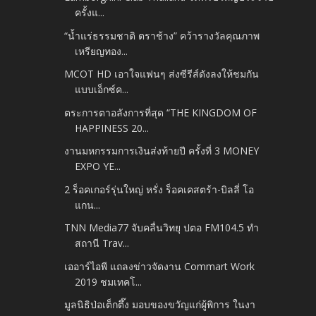
ครั้งแ...
“น้ำแร่ธรรมชาติ ตราช้าง” คว้ารางวัลคุณภาพ
เหรียญทอง...
MCOT HD เอาใจแฟนๆ ส่งซีรีส์ดังลงให้ชมกัน
แบบเอ็กซ์ค...
ตระการตาอลังการที่สุด “THE KINGDOM OF
HAPPINESS 20...
งานมหกรรมการเงินส่งท้ายปี ครั้งที่ 3 MONEY
EXPO YE...
2 ร็อคเกอร์รุ่นใหญ่ หรั่ง ร็อคเคสตร้า-บิลลี่ โอ
แกน...
TNN Media77 จับคลื่นวิทยุ ปตอ FM104.5 ทำ
สถานี Trav...
เออาร์ไอพี แถลงข่าวจัดงาน Commart Work
2019 ชมเทคโ...
มูลนิธิป่อเต็กตึ๊ง มอบของขวัญแก่ผู้พิการ ในงา