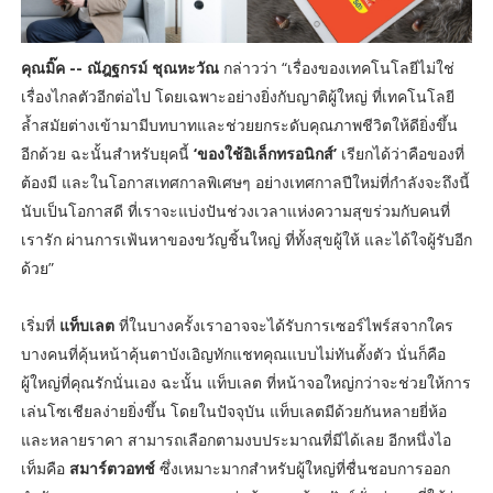
คุณมิ๊ค -- ณัฎฐกรม์ ชุณหะวัณ
กล่าวว่า “เรื่องของเทคโนโลยีไม่ใช่
เรื่องไกลตัวอีกต่อไป โดยเฉพาะอย่างยิ่งกับญาติผู้ใหญ่ ที่เทคโนโลยี
ล้ำสมัยต่างเข้ามามีบทบาทและช่วยยกระดับคุณภาพชีวิตให้ดียิ่งขึ้น
อีกด้วย ฉะนั้นสำหรับยุคนี้
‘ของใช้อิเล็กทรอนิกส์’
เรียกได้ว่าคือของที่
ต้องมี และในโอกาสเทศกาลพิเศษๆ อย่างเทศกาลปีใหม่ที่กำลังจะถึงนี้
นับเป็นโอกาสดี ที่เราจะแบ่งปันช่วงเวลาแห่งความสุขร่วมกับคนที่
เรารัก ผ่านการเฟ้นหาของขวัญชิ้นใหญ่ ที่ทั้งสุขผู้ให้ และได้ใจผู้รับอีก
ด้วย”
เริ่มที่
แท็บเลต
ที่ในบางครั้งเราอาจจะได้รับการเซอร์ไพร์สจากใคร
บางคนที่คุ้นหน้าคุ้นตาบังเอิญทักแชทคุณแบบไม่ทันตั้งตัว นั่นก็คือ
ผู้ใหญ่ที่คุณรักนั่นเอง ฉะนั้น แท็บเลต ที่หน้าจอใหญ่กว่าจะช่วยให้การ
เล่นโซเชียลง่ายยิ่งขึ้น โดยในปัจจุบัน แท็บเลตมีด้วยกันหลายยี่ห้อ
และหลายราคา สามารถเลือกตามงบประมาณที่มีได้เลย อีกหนึ่งไอ
เท็มคือ
สมาร์ตวอทช์
ซึ่งเหมาะมากสำหรับผู้ใหญ่ที่ชื่นชอบการออก