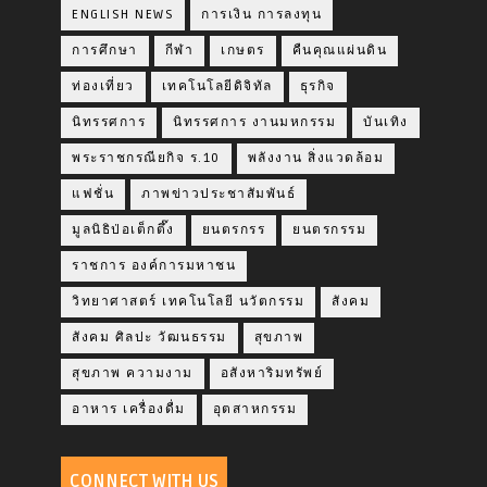
ENGLISH NEWS
การเงิน การลงทุน
การศึกษา
กีฬา
เกษตร
คืนคุณแผ่นดิน
ท่องเที่ยว
เทคโนโลยีดิจิทัล
ธุรกิจ
นิทรรศการ
นิทรรศการ งานมหกรรม
บันเทิง
พระราชกรณียกิจ ร.10
พลังงาน สิ่งแวดล้อม
แฟชั่น
ภาพข่าวประชาสัมพันธ์
มูลนิธิป่อเต็กตึ๊ง
ยนตรกรร
ยนตรกรรม
ราชการ องค์การมหาชน
วิทยาศาสตร์ เทคโนโลยี นวัตกรรม
สังคม
สังคม ศิลปะ วัฒนธรรม
สุขภาพ
สุขภาพ ความงาม
อสังหาริมทรัพย์
อาหาร เครื่องดื่ม
อุตสาหกรรม
CONNECT WITH US