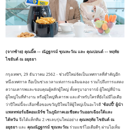
(จากซ้าย) คุณมิ๊ค -- ณัฎฐกรม์ ชุณหะวัณ และ คุณปอนด์ -- หฤทัย
ไชยันต์ ณ อยุธยา
กรุงเทพฯ, 29 ธันวาคม 2562 - ช่วงปีใหม่จัดเป็นเทศกาลที่สำคัญอีก
หนึ่งเทศกาล ถือเป็นช่วงเวลาแห่งการเฉลิมฉลอง รวมไปถึงการแสดง
ความเคารพและขอบคุณผู้หลักผู้ใหญ่ ทั้งครูบาอาจารย์ ผู้ใหญ่ที่บ้าน
ผู้ใหญ่ในที่ทำงาน หรือผู้ใหญ่ที่เคารพ และสำหรับใครที่ยังไม่มีไอเดีย
ว่าปีใหม่นี้จะเลือกซื้อของขวัญปีใหม่ให้ผู้ใหญ่เป็นอะไรดี
‘ช้อปปี้’ ผู้นำ
แพลทฟอร์มอีคอมเมิร์ซ ในภูมิภาคเอเชียตะวันออกเฉียงใต้และ
ไต้หวัน
จึงได้แท็กทีม 2 เซเลบรุ่นใหม่อย่าง
คุณหฤทัย ไชยันต์ ณ
อยุธยา
และ
คุณณัฎฐกรม์ ชุณหะวัณ
ร่วมแชร์ไอเดียดีๆ ผ่านไอเท็ม