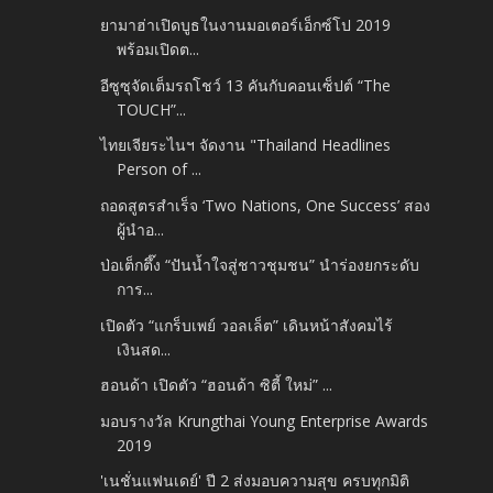
ยามาฮ่าเปิดบูธในงานมอเตอร์เอ็กซ์โป 2019
พร้อมเปิดต...
อีซูซุจัดเต็มรถโชว์ 13 คันกับคอนเซ็ปต์ “The
TOUCH”...
ไทยเจียระไนฯ จัดงาน "Thailand Headlines
Person of ...
ถอดสูตรสำเร็จ ‘Two Nations, One Success’ สอง
ผู้นำอ...
ป่อเต็กตึ๊ง “ปันน้ำใจสู่ชาวชุมชน” นำร่องยกระดับ
การ...
เปิดตัว “แกร็บเพย์ วอลเล็ต” เดินหน้าสังคมไร้
เงินสด...
ฮอนด้า เปิดตัว “ฮอนด้า ซิตี้ ใหม่” ...
มอบรางวัล Krungthai Young Enterprise Awards
2019
'เนชั่นแฟนเดย์' ปี 2 ส่งมอบความสุข ครบทุกมิติ