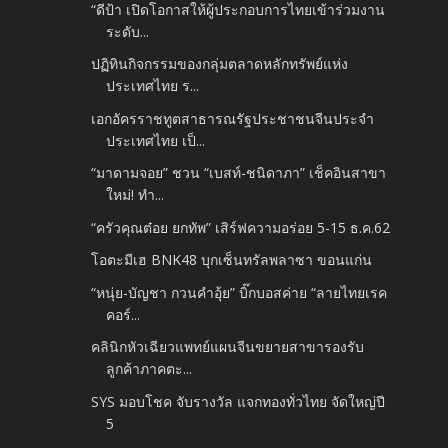
“ดีป้า เปิดโอกาสให้ผู้ประกอบการไทยเข้าร่วมงาน
ระดับ...
ปฏิทินกิจกรรมของกลุ่มตลาดหลักทรัพย์แห่ง
ประเทศไทย ร...
เอกอัครราชทูตสาธารณรัฐประชาชนจีนประจำ
ประเทศไทย เป็...
“มาดามจอย” ชวน “เบสท์-ชนิดาภา” เช็คอินสาขา
ใหม่! ทำ...
“ครัวคุณต๋อย ยกทัพ” เสิร์ฟความอร่อย 5-15 ธ.ค.62
โอตะมีเฮ BNK48 บุกเซ็นทรัลพลาซา ขอนแก่น
“หนุ่ย-บัญชา กวนคำอุ้ย” บิ๊กบอสค่าย “ลายไทยเรค
คอร์...
คลินิกหัวเฉียวแพทย์แผนจีนขยายสาขารองรับ
ลูกค้าภาคตะ...
SYS มอบโชค จับรางวัล แจกทองทั่วไทย จัดใหญ่ปี
5