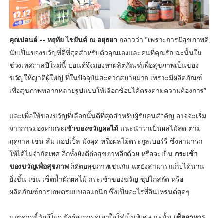
คุณปอนด์ -- หฤทัย ไชยันต์ ณ อยุธยา
กล่าวว่า "เพราะการมีสุขภาพดี
นับเป็นของขวัญที่ดีที่สุดสำหรับตัวคุณเองและคนที่คุณรัก ฉะนั้นใน
ช่วงเทศกาลปีใหม่นี้ ปอนด์จึงมองหาผลิตภัณฑ์เพื่อสุขภาพเป็นของ
ขวัญให้ญาติผู้ใหญ่ ที่ในปัจจุบันสะดวกสบายมาก เพราะมีผลิตภัณฑ์
เพื่อสุขภาพหลากหลายรูปแบบให้เลือกช้อปได้ตรงตามความต้องการ”
และเพื่อให้ของขวัญที่เลือกนั้นดีที่สุดสำหรับผู้รับคนสำคัญ อาจจะเริ่ม
จากการมองหา
กระเช้าของขวัญผลไม้
แนะนำว่าเป็นผลไม้สด ตาม
ฤดูกาล เช่น ส้ม แอปเปิ้ล มังคุด หรือผลไม้ตระกูลเบอร์รี่ ซึ่งสามารถ
ให้ได้ไม่จำกัดเพศ อีกทั้งยังดีต่อสุขภาพอีกด้วย หรือจะเป็น
กระเช้า
ของขวัญเพื่อสุขภาพ
ก็ดีต่อสุขภาพเช่นกัน แต่ยังสามารถเก็บได้นาน
ยิ่งขึ้น เช่น เซ็ตน้ำผักผลไม้ กระเช้าของขวัญ ซุปไก่สกัด หรือ
ผลิตภัณฑ์การเกษตรแบบออแกนิก ซึ่งเป็นอะไรที่อินเทรนด์สุดๆ
นอกจากนี้วัยผู้ใหญ่ยังต้องการดูเอาใจใส่เป็นพิเศษ ฉะนั้น
เซ็ตอาหาร