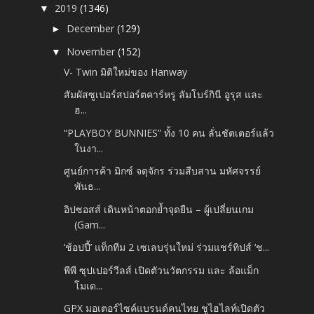
2019
(1346)
▼
December
(129)
►
November
(152)
▼
V- Twin มิติ​ใหม่ของ Hanway​
สัมผัสซูเปอร์สปอร์ตคาร์หรู ลัมโบร์กินี อูรุส และ
ฮ...
“PLAYBOY BUNNIES” ทั้ง 10 คน ลั่นชัตเตอร์แล้ว
ในงา...
ศูนย์การค้า มิกซ์ จตุจักร ร่วมสืบสาน มหัศจรรย์
พันธ...
อิปซอสส์ เดินหน้าตอกย้ำจุดยืน – ผู้เปลี่ยนเกม
(Gam...
‘ช้อปปี้’ แท็กทีม 2 เซเลบรุ่นใหม่ ร่วมแชร์ทิปส์ ‘ช...
พีพี ซุปเปอร์วีลส์ เปิดตัวนวัตกรรม และ ล้อแม็ก
โมเด...
GPX มอเตอร์ไซค์แบรนด์คนไทย ชูไฮไลท์เปิดตัว