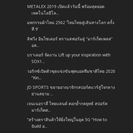
METALEX 2019 เปิดแล้ววันนี้ พร้อมสุดยอด
เทคโนโลยีโล...
มหกรรมผ้าไหม 2562 'ไหมไทยสู่เส้นทางโลก ครั้ง
ที่ 9’
ลิฟวิ่ง อินไซเดอร์ ทรานสฟอร์มสู่ “มาร์เก็ตเพลส”
อส...
บราเดอร์ จัดงาน Lift up your inspiration with
SDX1...
วอริกซ์เปิดตัวชุดแข่งขันฟุตบอลทีมชาติไทย 2020
“Kin...
JD SPORTS ขยายอาณาจักรสปอร์ตแวร์สู่ใจกลาง
ย่านสยาม ...
เจนเนอราลี่ ไทยแลนด์ ตอกย้ำกลยุทธ์ สปอร์ต
มาร์เก็ตต...
“สร้างตราสินค้าให้ยิ่งใหญ่ในยุค 5G “How to
Build a...