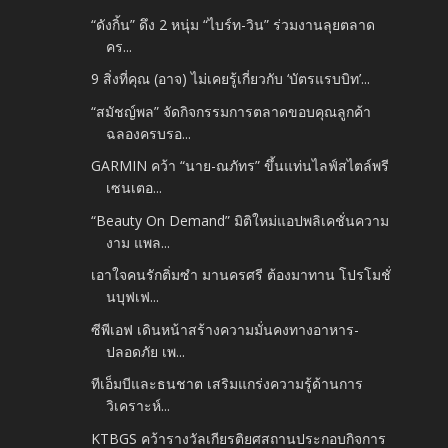
“ดังกิ้น” ดึง 2 หนุ่ม “ไบร์ท-วิน” ร่วมงานลุยตลาด
คร...
9 สิ่งที่คุณ (อาจ) ไม่เคยรู้เกี่ยวกับ ‘บัตรแรบบิท’...
“สมัชญ์พล” จัดกิจกรรมการตลาดขอบคุณลูกค้า
ฉลองครบรอ...
GARMIN คว้า “นาย-ณภัทร” ขึ้นแท่นไลฟ์สไตล์พรี
เซนเตอ...
“Beauty On Demand” มิติใหม่แอปพลิเคชั่นความ
งาม แพล...
เอาใจคนรักติ่มซำ มานครศรี ต้องมาทาน โปรโมชั่
นบุฟเฟ...
ซีพีเอฟ เดินหน้าสร้างความมั่นคงทางอาหาร-
ปลอดภัย เพ...
ทีเอ็มบีและธนชาต เสริมแกร่งความรู้ด้านการ
วิเคราะห์...
KTBGS คว้ารางวัลเกียรติยศสถานประกอบกิจการ