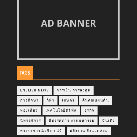
AD BANNER
TAGS
ENGLISH NEWS
การเงิน การลงทุน
การศึกษา
กีฬา
เกษตร
คืนคุณแผ่นดิน
ท่องเที่ยว
เทคโนโลยีดิจิทัล
ธุรกิจ
นิทรรศการ
นิทรรศการ งานมหกรรม
บันเทิง
พระราชกรณียกิจ ร.10
พลังงาน สิ่งแวดล้อม