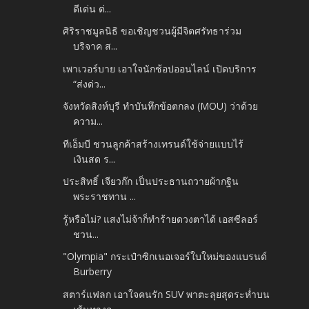
ดีเด่น ต่...
ศิริราชมูลนิธิ ขอเชิญชวนผู้มีจิตศรัทธาร่วม
บริจาค ส...
เพาเวอร์บาย เอาใจนักช้อปออนไลน์ เปิดบริการ
“ส่งด่ว...
จังหวัดสิงห์บุรี ทำบันทึกข้อตกลง (MOU) ว่าด้วย
ความ...
ทีเอ็มบี ชวนลูกค้าสร้างเทรนด์ใช้จ่ายแบบไร้
เงินสด ร...
ประสิทธิ์ เจียวก๊ก เป็นประธานถวายผ้ากฐิน
พระราชทาน ...
รู้หรือไม่? แสงไม่จ้าก็ทำร้ายดวงตาได้ เอสซีลอร์
ชวน...
"Olympia" กระเป๋าซิกเนอเจอร์ใบใหม่ของแบรนด์
Burberry
สตาร์แฟลก เอาใจคนรัก SUV พาตะลุยสุดระห่ำบน