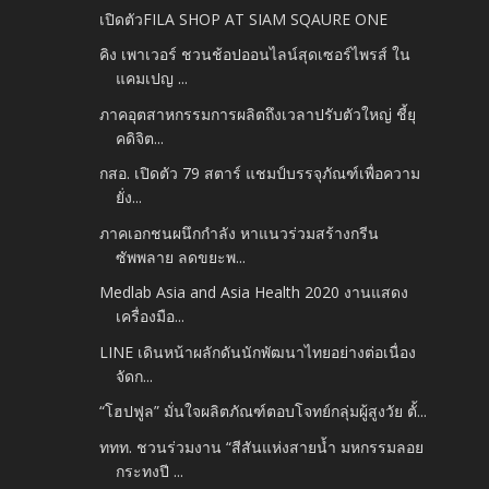
เปิดตัวFILA SHOP AT SIAM SQAURE ONE
คิง เพาเวอร์ ชวนช้อปออนไลน์สุดเซอร์ไพรส์ ใน
แคมเปญ ...
ภาคอุตสาหกรรมการผลิตถึงเวลาปรับตัวใหญ่ ชี้ยุ
คดิจิต...
กสอ. เปิดตัว 79 สตาร์ แชมป์บรรจุภัณฑ์เพื่อความ
ยั่ง...
ภาคเอกชนผนึกกำลัง หาแนวร่วมสร้างกรีน
ซัพพลาย ลดขยะพ...
Medlab Asia and Asia Health 2020 งานแสดง
เครื่องมือ...
LINE เดินหน้าผลักดันนักพัฒนาไทยอย่างต่อเนื่อง
จัดก...
“โฮปฟูล” มั่นใจผลิตภัณฑ์ตอบโจทย์กลุ่มผู้สูงวัย ตั้...
ททท. ชวนร่วมงาน “สีสันแห่งสายน้ำ มหกรรมลอย
กระทงปี ...