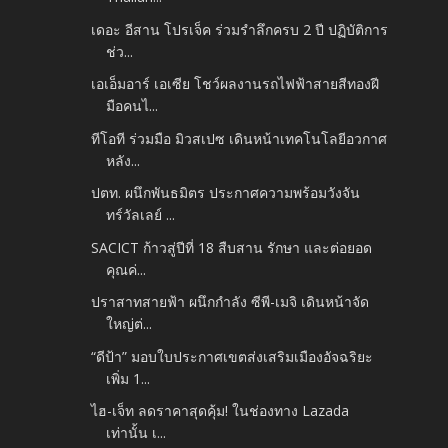
เดอะ อีสาน โปรเจ็ค ร่วมรำลึกครบ 2 ปี ปฏิบัติการ
ช่ว...
เอเอ็มอาร์ เอเซีย โชว์ผลงานรถไฟฟ้าสายสีทองฝี
มือคนไ...
ทีโอที ร่วมมือ มิวสเปซ เดินหน้าเทคโนโลยีอวกาศ
หลัง...
ปตท. ผนึกพันธมิตร ประกาศความพร้อมวังจัน
ทร์วัลเลย์ ...
SACICT ก้าวสู่ปีที่ 18 สืบสาน รักษา และต่อยอด
คุณค่...
ปราสาทสายฟ้า ผนึกกำลัง ซีพี-เมจิ เดินหน้าจัด
ใหญ่ต่...
“ดีป้า” มอบใบประกาศเขตส่งเสริมเมืองอัจฉริยะ
เพิ่ม 1...
ไฮ-เจ็ท ลดราคาสุดคุ้ม! ในช่องทาง Lazada
เท่านั้น เ...