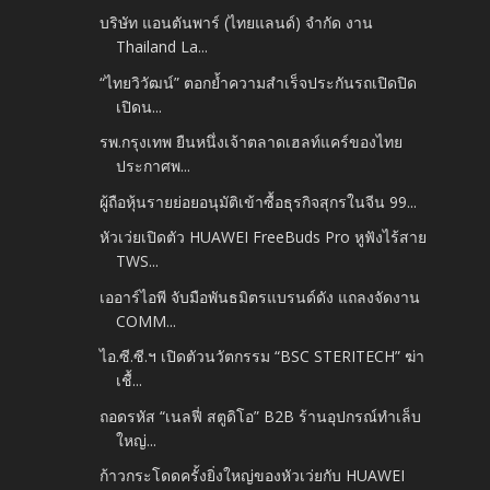
บริษัท แอนตันพาร์ (ไทยแลนด์) จำกัด งาน
Thailand La...
“ไทยวิวัฒน์” ตอกย้ำความสำเร็จประกันรถเปิดปิด
เปิดน...
รพ.กรุงเทพ ยืนหนึ่งเจ้าตลาดเฮลท์แคร์ของไทย
ประกาศพ...
ผู้ถือหุ้นรายย่อยอนุมัติเข้าซื้อธุรกิจสุกรในจีน 99...
หัวเว่ยเปิดตัว HUAWEI FreeBuds Pro หูฟังไร้สาย
TWS...
เออาร์ไอพี จับมือพันธมิตรแบรนด์ดัง แถลงจัดงาน
COMM...
ไอ.ซี.ซี.ฯ เปิดตัวนวัตกรรม “BSC STERITECH” ฆ่า
เชื้...
ถอดรหัส “เนลฟี่ สตูดิโอ” B2B ร้านอุปกรณ์ทำเล็บ
ใหญ่...
ก้าวกระโดดครั้งยิ่งใหญ่ของหัวเว่ยกับ HUAWEI