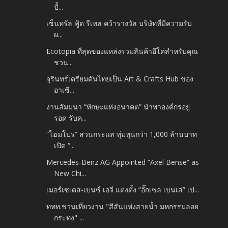
ปั้...
เซ็นทรัล ฟู้ด รีเทล คว้ารางวัล บริษัทที่มีความรับ
ผ...
Ecotopia ที่สุดของแหล่งรวมสินค้าอีโค่สำหรับคุณ
ชวน...
จุรินทร์เตรียมดันไทยเป็น Art & Crafts Hub ของ
อาเซี...
งานสัมมนา “ทักษะแห่งอนาคต” นำพาองค์กรอยู่
รอด รับค...
“โฮมโปร” สวนกระแส ทุ่มทุนกว่า 1,000 ล้านบาท
เปิด “...
Mercedes-Benz AG Appointed “Axel Bense” as
New Chi...
เมอร์เซเดส-เบนซ์ เอจี แต่งตั้ง “อั๊กเซล เบนเส่” เป...
ททท.ชวนเที่ยวงาน "สีสันแห่งสายน้ำ มหกรรมลอย
กระทง" ...