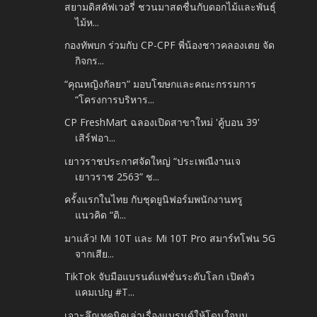
สยามดิสคัฟเวอรี่ ชวนมาสดชื่นกับดอกไม้และพันธุ์
ไม้ห...
กองทัพบก ร่วมกับ CP-CPF พี่น้องชาวคลองเตย จัด
กิจกร...
“คุณหญิงกัลยา” มอบโฆษกและคณะกรรมการ
“โครงการบริหาร...
CP FreshMart ฉลองเปิดสาขาใหม่ 'คู้บอน 39'
เสิร์ฟอา...
เยาวราชประกาศจัดใหญ่ “ประเพณีงานเจ
เยาวราช 2563” ช...
ครั้งแรกในไทย กับชุดยูนิฟอร์มพนักงานทรู
แนวคิด “ดิ...
มาแล้ว! Mi 10T และ Mi 10T Pro สมาร์ทโฟน 5G
จากเสีย...
TikTok จับมือแบรนด์แฟชั่นระดับโลก เปิดตัว
แคมเปญ #T...
เจาะลึกเทคนิคเล่าเรื่องแบรนด์ให้โดนใจบน