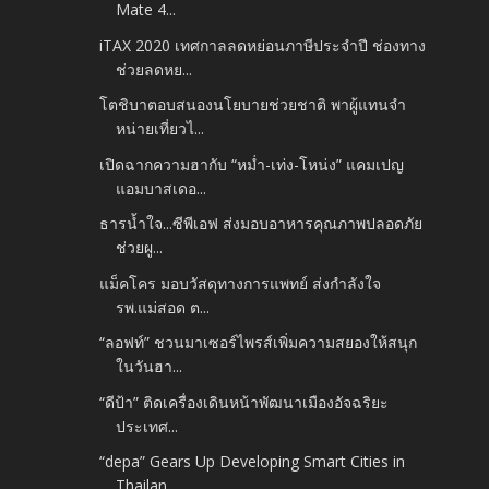
Mate 4...
iTAX 2020 เทศกาลลดหย่อนภาษีประจำปี ช่องทาง
ช่วยลดหย...
โตชิบาตอบสนองนโยบายช่วยชาติ พาผู้แทนจำ
หน่ายเที่ยวไ...
เปิดฉากความฮากับ “หม่ำ-เท่ง-โหน่ง” แคมเปญ
แอมบาสเดอ...
ธารน้ำใจ...ซีพีเอฟ ส่งมอบอาหารคุณภาพปลอดภัย
ช่วยผู...
แม็คโคร มอบวัสดุทางการแพทย์ ส่งกำลังใจ
รพ.แม่สอด ต...
“ลอฟท์” ชวนมาเซอร์ไพรส์เพิ่มความสยองให้สนุก
ในวันฮา...
“ดีป้า” ติดเครื่องเดินหน้าพัฒนาเมืองอัจฉริยะ
ประเทศ...
“depa” Gears Up Developing Smart Cities in
Thailan...