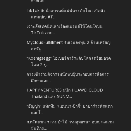
จากเสีย...
TikTok จับมือแบรนด์แฟชั่นระดับโลก เปิดตัว
แคมเปญ #T...
เจาะลึกเทคนิคเล่าเรื่องแบรนด์ให้โดนใจบน
TikTok ภาย...
MyCloudFulfillment รับเงินลงทุน 2 ล้านเหรียญ
สหรัฐ ...
“Koenigsegg” ไฮเปอร์คาร์ระดับโลก เตรียมอวด
โฉม 2 รุ...
การเข้าร่วมกิจกรรมนัดพบผู้ประกอบการสื่อการ
ศึกษาและ...
HAPPY VENTURES ผนึก HUAWEI CLOUD
Thailand และ SUNM...
“ธัญญ่า” แท็กทีม “แอนนา-ป้าจี้” บาบาร่ารหัสแตก
แจกโ...
ก.ทรัพยากรฯ กรมป่าไม้ กรมอุทยานฯ อบก. ลงนาม
บันทึกค...