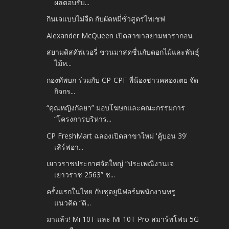
ผลตอบรับ...
กินเจแบบไม่จืด กับผัดหมี่ซั่วสูตรไทเชฟ
Alexander McQueen เปิดสาขาสยามพารากอน
สยามดิสคัฟเวอรี่ ชวนมาสดชื่นกับดอกไม้และพันธุ์
ไม้ห...
กองทัพบก ร่วมกับ CP-CPF พี่น้องชาวคลองเตย จัด
กิจกร...
“คุณหญิงกัลยา” มอบโฆษกและคณะกรรมการ
“โครงการบริหาร...
CP FreshMart ฉลองเปิดสาขาใหม่ 'คู้บอน 39'
เสิร์ฟอา...
เยาวราชประกาศจัดใหญ่ “ประเพณีงานเจ
เยาวราช 2563” ช...
ครั้งแรกในไทย กับชุดยูนิฟอร์มพนักงานทรู
แนวคิด “ดิ...
มาแล้ว! Mi 10T และ Mi 10T Pro สมาร์ทโฟน 5G