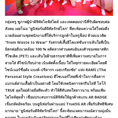
กลุ่มทรู ชูภาพผู้นำดิจิทัลไลฟ์สไตล์ และเทคคอมปานีที่รับผิดชอบต่อ
สังคม เผยโฉม “ยูนิฟอร์มดิจิทัลรักษ์โลก” ที่สะท้อนความใส่ใจต่อสิ่ง
แวดล้อมผ่านชุดพนักงานที่ให้บริการลูกค้าในทรูช็อป ด้วยแนวคิด
“From Waste to Wear” รังสรรค์เสื้ออีโคแฟชั่นจากเส้นใยที่เป็น
มิตรต่อสิ่งแวดล้อม 100 % ผลิดจากส่วนผสมอันลงตัวของพลาสติก
รีไซเคิล (PET) และเส้นใยฝ้ายธรรมชาติที่เพิ่มความสบายในการ
สวมใส่ ดีไซน์เรียบง่าย เน้นคัตติ้งเนี้ยบ ใส่ใจทุกรายละเอียดโดยดี
ไซน์เนอร์ชื่อดัง แบงค์-ปรีดากร เมธเกรียงชัย” แห่ง RAMS (The
Personal Style Creatives) ดีไซเนอร์ไทยที่เข้าใจการสื่อสาร
แบรนด์ผ่านเสื้อผ้าเป็นอย่างดี โดยใช้เทคนิคการสกรีนไล่สี โลโก้
TRUE ลุคใหม่ด้วยมือทีละตัว ทำให้สีสันสดใสยาวนาน พร้อมเพิ่ม
ไฮไลท์สุดล้ำ เชื่อมประสบการณ์ดิจิทัลให้ลูกค้าสแกน AR BADGE
เข็มกลัดอัจฉริยะ บนยูนิฟอร์มผ่านแอป True5G AR เพื่อรับสิทธิพิเศษ
มากมาย “ยูนิฟอร์มดิจิทัลรักษ์โลก” นี้สะท้อนเจตนารมณ์ความมุ่งมั่น
ของทรู ในการดำเนินธุรกิจรูปแบบใหม่ที่ไม่เพียงมุ่งพัฒนาด้าน