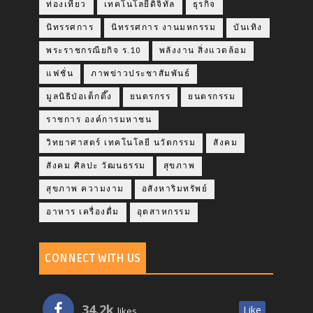
ท่องเที่ยว
เทคโนโลยีดิจิทัล
ธุรกิจ
นิทรรศการ
นิทรรศการ งานมหกรรม
บันเทิง
พระราชกรณียกิจ ร.10
พลังงาน สิ่งแวดล้อม
แฟชั่น
ภาพข่าวประชาสัมพันธ์
มูลนิธิป่อเต็กตึ๊ง
ยนตรกรร
ยนตรกรรม
ราชการ องค์การมหาชน
วิทยาศาสตร์ เทคโนโลยี นวัตกรรม
สังคม
สังคม ศิลปะ วัฒนธรรม
สุขภาพ
สุขภาพ ความงาม
อสังหาริมทรัพย์
อาหาร เครื่องดื่ม
อุตสาหกรรม
CONNECT WITH US
34.2k
Like
likes