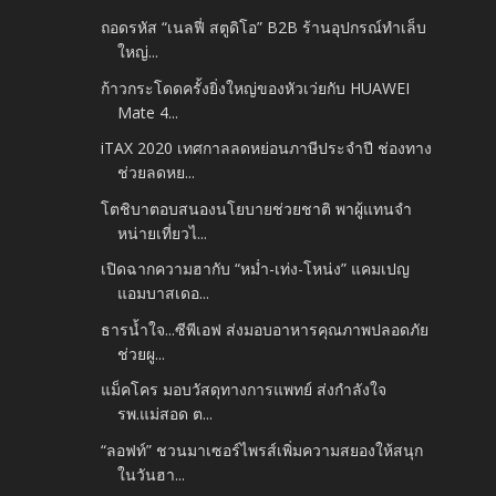
ถอดรหัส “เนลฟี่ สตูดิโอ” B2B ร้านอุปกรณ์ทำเล็บ
ใหญ่...
ก้าวกระโดดครั้งยิ่งใหญ่ของหัวเว่ยกับ HUAWEI
Mate 4...
iTAX 2020 เทศกาลลดหย่อนภาษีประจำปี ช่องทาง
ช่วยลดหย...
โตชิบาตอบสนองนโยบายช่วยชาติ พาผู้แทนจำ
หน่ายเที่ยวไ...
เปิดฉากความฮากับ “หม่ำ-เท่ง-โหน่ง” แคมเปญ
แอมบาสเดอ...
ธารน้ำใจ...ซีพีเอฟ ส่งมอบอาหารคุณภาพปลอดภัย
ช่วยผู...
แม็คโคร มอบวัสดุทางการแพทย์ ส่งกำลังใจ
รพ.แม่สอด ต...
“ลอฟท์” ชวนมาเซอร์ไพรส์เพิ่มความสยองให้สนุก
ในวันฮา...