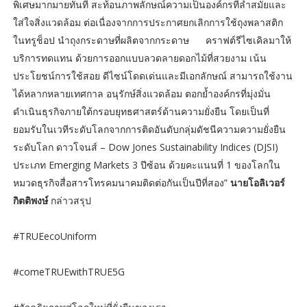
พิเศษมากมายทันที สะท้อนภาพลักษณ์ความเป็นองค์กรที่ล้ำสมัยและ
ใส่ใจสิ่งแวดล้อม ต่อเนื่องจากการประกาศยกเลิกการใช้ถุงพลาสติก
ในทรูช็อป นำถุงกระดาษที่ผลิตจากกระดาษ คราฟต์รีไซเคิลมาให้
บริการทดแทน ด้วยการออกแบบลวดลายดอกไม้ที่สวยงาม เน้น
ประโยชน์การใช้สอย ดีไซน์โดดเด่นและมีเอกลักษณ์ สามารถใช้งาน
ได้หลากหลายเทศกาล อนุรักษ์สิ่งแวดล้อม ตอกย้ำองค์กรที่มุ่งมั่น
ดำเนินธุรกิจภายใต้กรอบยุทธศาสตร์ด้านความยั่งยืน โดยเป็นที่
ยอมรับในเวทีระดับโลกจากการติดอันดับกลุ่มดัชนีความความยั่งยืน
ระดับโลก ดาวโจนส์ – Dow Jones Sustainability Indices (DJSI)
ประเภท Emerging Markets 3 ปีซ้อน ด้วยคะแนนที่ 1 ของโลกใน
หมวดธุรกิจสื่อสารโทรคมนาคมติดต่อกันเป็นปีที่สอง”
นายโอลิเวอร์
กิตติพงษ์
กล่าวสรุป
#TRUEecoUniform
#comeTRUEwithTRUE5G