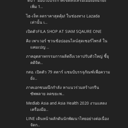
“ดีป้า” มอบใบประกาศเขตส่งเสริมเมืองอัจฉริยะ
เพิ่ม 1...
ไฮ-เจ็ท ลดราคาสุดคุ้ม! ในช่องทาง Lazada
เท่านั้น เ...
เปิดตัวFILA SHOP AT SIAM SQAURE ONE
คิง เพาเวอร์ ชวนช้อปออนไลน์สุดเซอร์ไพรส์ ใน
แคมเปญ ...
ภาคอุตสาหกรรมการผลิตถึงเวลาปรับตัวใหญ่ ชี้ยุ
คดิจิต...
กสอ. เปิดตัว 79 สตาร์ แชมป์บรรจุภัณฑ์เพื่อความ
ยั่ง...
ภาคเอกชนผนึกกำลัง หาแนวร่วมสร้างกรีน
ซัพพลาย ลดขยะพ...
Medlab Asia and Asia Health 2020 งานแสดง
เครื่องมือ...
LINE เดินหน้าผลักดันนักพัฒนาไทยอย่างต่อเนื่อง
จัดก...