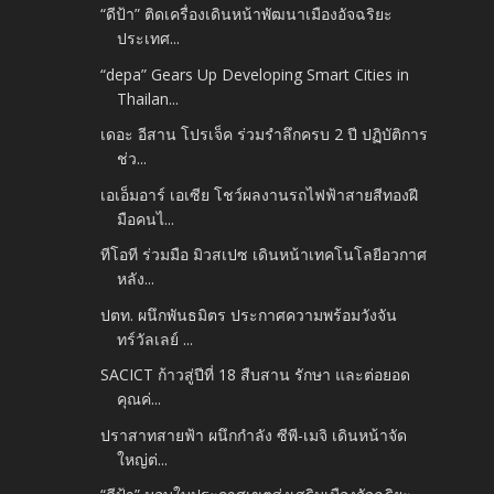
“ดีป้า” ติดเครื่องเดินหน้าพัฒนาเมืองอัจฉริยะ
ประเทศ...
“depa” Gears Up Developing Smart Cities in
Thailan...
เดอะ อีสาน โปรเจ็ค ร่วมรำลึกครบ 2 ปี ปฏิบัติการ
ช่ว...
เอเอ็มอาร์ เอเซีย โชว์ผลงานรถไฟฟ้าสายสีทองฝี
มือคนไ...
ทีโอที ร่วมมือ มิวสเปซ เดินหน้าเทคโนโลยีอวกาศ
หลัง...
ปตท. ผนึกพันธมิตร ประกาศความพร้อมวังจัน
ทร์วัลเลย์ ...
SACICT ก้าวสู่ปีที่ 18 สืบสาน รักษา และต่อยอด
คุณค่...
ปราสาทสายฟ้า ผนึกกำลัง ซีพี-เมจิ เดินหน้าจัด
ใหญ่ต่...