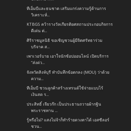
ทีเอ็มบีและธนชาต เสริมแกร่งความรู้ด้านการ
วิเคราะห์...
KTBGS คว้ารางวัลเกียรติยศสถานประกอบกิจการ
ดีเด่น ต่...
ศิริราชมูลนิธิ ขอเชิญชวนผู้มีจิตศรัทธาร่วม
บริจาค ส...
เพาเวอร์บาย เอาใจนักช้อปออนไลน์ เปิดบริการ
“ส่งด่ว...
จังหวัดสิงห์บุรี ทำบันทึกข้อตกลง (MOU) ว่าด้วย
ความ...
ทีเอ็มบี ชวนลูกค้าสร้างเทรนด์ใช้จ่ายแบบไร้
เงินสด ร...
ประสิทธิ์ เจียวก๊ก เป็นประธานถวายผ้ากฐิน
พระราชทาน ...
รู้หรือไม่? แสงไม่จ้าก็ทำร้ายดวงตาได้ เอสซีลอร์
ชวน...