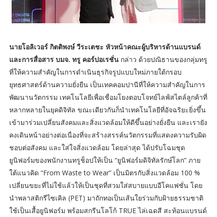
นายโอลิเวอร์ กิตติพงษ์ วีระเตชะ หัวหน้าคณะผู้บริหารด้านแบรนด์
และการสื่อสาร บมจ. ทรู คอร์ปอเรชั่น
กล่าว ด้วยปณิธานของกลุ่มทรู
ที่ให้ความสำคัญในการดำเนินธุรกิจรูปแบบใหม่ภายใต้กรอบ
ยุทธศาสตร์ด้านความยั่งยืน เป็นเทคคอมปานีที่ให้ความสำคัญในการ
พัฒนานวัตกรรม เทคโนโลยีเพื่อเชื่อมโยงตอบโจทย์ไลฟ์สไตล์ลูกค้าที่
หลากหลายในยุคดิจิทัล ขณะเดียวกันก็นำเทคโนโลยีที่อัจฉริยะยิ่งขึ้น
เข้ามาร่วมเปลี่ยนสังคมและสิ่งแวดล้อมให้ดีขึ้นอย่างยั่งยืน และเรายัง
คงเดินหน้าอย่างต่อเนื่องที่จะสร้างสรรค์นวัตกรรมที่แสดงความรับผิด
ชอบต่อสังคม และใส่ใจสิ่งแวดล้อม โดยล่าสุด ได้ปรับโฉมชุด
ยูนิฟอร์มของพนักงานทรูช็อปให้เป็น “ยูนิฟอร์มดิจิทัลรักษ์โลก” ภาย
ใต้แนวคิด “From Waste to Wear” เป็นมิตรกับสิ่งแวดล้อม 100 %
เปลี่ยนขยะที่ไม่ใช้แล้วให้เป็นชุดที่สวมใส่สบายแบบอีโคแฟชั่น โดย
นำพลาสติกรีไซเคิล (PET) มาถักทอเป็นเส้นใยร่วมกับฝ้ายธรรมชาติ
ใช้เป็นเสื้อยูนิฟอร์ม พร้อมสกรีนโลโก้ TRUE ไล่เฉดสี สะท้อนแบรนด์