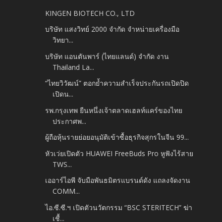
KINGEN BIOTECH CO., LTD
บริษัท แสงวิทย์ 2000 จำกัด จำหน่ายเครื่องมือ
วิทยา...
บริษัท แอนตันพาร์ (ไทยแลนด์) จำกัด งาน
Thailand La...
“ไทยวิวัฒน์” ตอกย้ำความสำเร็จประกันรถเปิดปิด
เปิดน...
รพ.กรุงเทพ ยืนหนึ่งเจ้าตลาดเฮลท์แคร์ของไทย
ประกาศพ...
ผู้ถือหุ้นรายย่อยอนุมัติเข้าซื้อธุรกิจสุกรในจีน 99...
หัวเว่ยเปิดตัว HUAWEI FreeBuds Pro หูฟังไร้สาย
TWS...
เออาร์ไอพี จับมือพันธมิตรแบรนด์ดัง แถลงจัดงาน
COMM...
ไอ.ซี.ซี.ฯ เปิดตัวนวัตกรรม “BSC STERITECH” ฆ่า
เชื้...