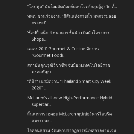
“โฮปฟูล” มั่นใจผลิตภัณฑ์ตอบโจทย์กลุ่มผู้สูงวัย ตั้...
ททท. ชวนร่วมงาน “สีสันแห่งสายน้ำ มหกรรมลอย
กระทงปี ...
‘ช้อปปี้’ ผนึก 4 ธนาคารชั้นนำ เปิดตัวโครงการ
Shope...
ฉลอง 20 ปี Gourmet & Cuisine จัดงาน
“Gourmet Foodi...
สถาบันคุณวุฒิวิชาชีพ จับมือ ม.เทคโนโลยีราช
มงคลธัญบ...
“ดีป้า” เนรมิตงาน “Thailand Smart City Week
2020” ...
McLaren’s all-new High-Performance Hybrid
supercar...
สิ้นสุดการรอคอย McLaren ซุปเปอร์คาร์ไฮบริด
สมรรถนะ...
ไอคอนสยาม จัดมหาปรากฏการณ์เทศกาลงานเจม