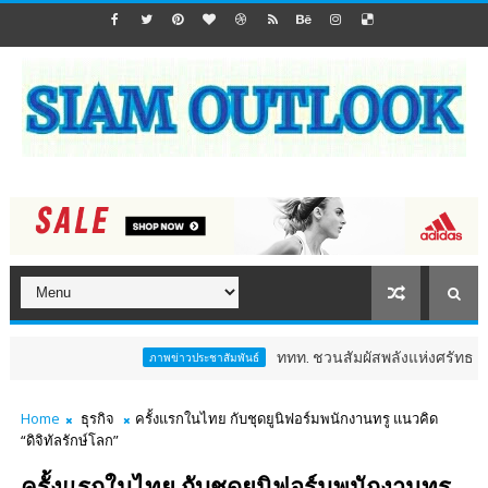
ททท. ชวนสัมผัสพลังแห่งศรัทธา ร่วมงาน "ห่ม
ภาพข่าวประชาสัมพันธ์
Home
ธุรกิจ
ครั้งแรกในไทย กับชุดยูนิฟอร์มพนักงานทรู แนวคิด
“ดิจิทัลรักษ์โลก”