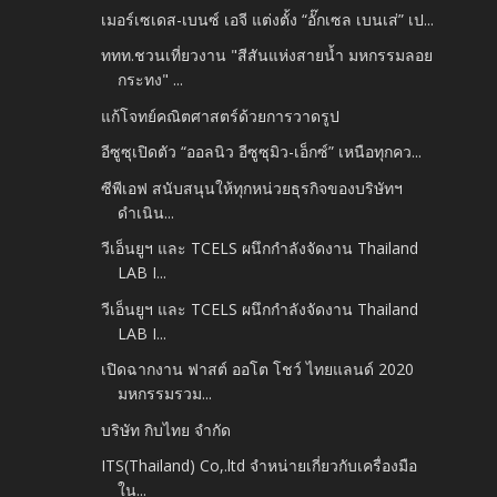
เมอร์เซเดส-เบนซ์ เอจี แต่งตั้ง “อั๊กเซล เบนเส่” เป...
ททท.ชวนเที่ยวงาน "สีสันแห่งสายน้ำ มหกรรมลอย
กระทง" ...
แก้โจทย์คณิตศาสตร์ด้วยการวาดรูป
อีซูซุเปิดตัว “ออลนิว อีซูซุมิว-เอ็กซ์” เหนือทุกคว...
ซีพีเอฟ สนับสนุนให้ทุกหน่วยธุรกิจของบริษัทฯ
ดำเนิน...
วีเอ็นยูฯ และ TCELS ผนึกกำลังจัดงาน Thailand
LAB I...
วีเอ็นยูฯ และ TCELS ผนึกกำลังจัดงาน Thailand
LAB I...
เปิดฉากงาน ฟาสต์ ออโต โชว์ ไทยแลนด์ 2020
มหกรรมรวม...
บริษัท กิบไทย จำกัด
ITS(Thailand) Co,.ltd จำหน่ายเกี่ยวกับเครื่องมือ
ใน...