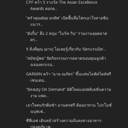
CPF คว้า 5 รางวัล The Asian Excellence
Awards ตอกย...
“ครัวคุณต๋อย ยกทัพ” เปิดพื้นที่อโศกเอาใจสายชิม
แนวร...
“ดังกิ้น” ดึง 2 หนุ่ม “ไบร์ท-วิน” ร่วมงานลุยตลาด
คร...
9 สิ่งที่คุณ (อาจ) ไม่เคยรู้เกี่ยวกับ ‘บัตรแรบบิท’...
“สมัชญ์พล” จัดกิจกรรมการตลาดขอบคุณลูกค้า
ฉลองครบรอ...
GARMIN คว้า “นาย-ณภัทร” ขึ้นแท่นไลฟ์สไตล์พรี
เซนเตอ...
“Beauty On Demand” มิติใหม่แอปพลิเคชั่นความ
งาม แพล...
เอาใจคนรักติ่มซำ มานครศรี ต้องมาทาน โปรโมชั่
นบุฟเฟ...
ซีพีเอฟ เดินหน้าสร้างความมั่นคงทางอาหาร-
ปลอดภัย เพ...