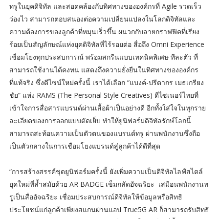
ทรูในยุคดิจิทัล และสอดคล้องกับทิศทางขององค์กรที่ Agile รวดเร็ว
ว่องไว สามารถตอบสนองต่อความเปลี่ยนแปลงในโลกดิจิทัลและ
ความต้องการของลูกค้าที่หมุนเร็วขึ้น ผนวกกับลายกราฟฟิคที่เรียง
ร้อยเป็นสัญลักษณ์แห่งยุคดิจิทัลที่ไร้รอยต่อ สื่อถึง Omni Experience
เชื่อมโยงทุกประสบการณ์ พร้อมสกรีนแบบเทคนิคพิเศษ ทีละตัว ที่
สามารถใช้งานได้คงทน แสดงถึงความยั่งยืนในทิศทางขององค์กร
ที่แท้จริง ซึ่งดีไซน์ใหม่ครั้งนี้ เราได้เลือก “แบงค์-ปรีดากร เมธเกรียง
ชัย” แห่ง RAMS (The Personal Style Creatives) ดีไซเนอร์ไทยที่
เข้าใจการสื่อสารแบรนด์ผ่านเสื้อผ้าเป็นอย่างดี อีกทั้งใส่ใจในทุกราย
ละเอียดของการออกแบบตัดเย็บ ทำให้ยูนิฟอร์มดิจิทัลรักษ์โลกนี้
สามารถสะท้อนความเป็นตัวตนของแบรนด์ทรู ผ่านพนักงานซึ่งถือ
เป็นตัวกลางในการเชื่อมโยงแบรนด์สู่ลูกค้าได้ดีที่สุด
“การสร้างสรรค์ชุดยูนิฟอร์มครั้งนี้ ยังเพิ่มความเป็นดิจิทัลไลฟ์สไตล์
ยุคใหม่ที่ล้ำสมัยด้วย AR BADGE เข็มกลัดอัจฉริยะ เสมือนพนักงานท
รูเป็นสื่ออัจฉริยะ เชื่อมประสบการณ์ดิจิทัลให้ข้อมูลหรือสิทธิ
ประโยชน์แก่ลูกค้าเพียงสแกนผ่านแอป True5G AR ก็สามารถรับสิทธิ