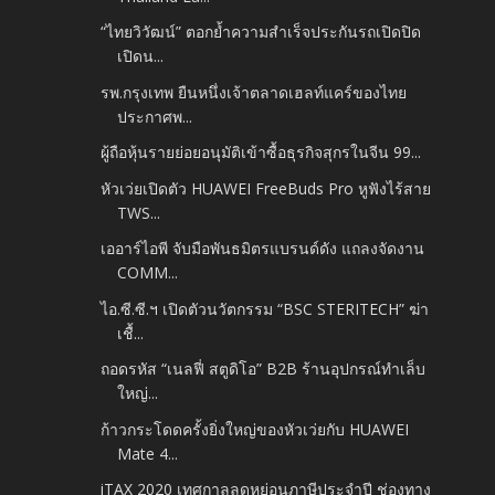
“ไทยวิวัฒน์” ตอกย้ำความสำเร็จประกันรถเปิดปิด
เปิดน...
รพ.กรุงเทพ ยืนหนึ่งเจ้าตลาดเฮลท์แคร์ของไทย
ประกาศพ...
ผู้ถือหุ้นรายย่อยอนุมัติเข้าซื้อธุรกิจสุกรในจีน 99...
หัวเว่ยเปิดตัว HUAWEI FreeBuds Pro หูฟังไร้สาย
TWS...
เออาร์ไอพี จับมือพันธมิตรแบรนด์ดัง แถลงจัดงาน
COMM...
ไอ.ซี.ซี.ฯ เปิดตัวนวัตกรรม “BSC STERITECH” ฆ่า
เชื้...
ถอดรหัส “เนลฟี่ สตูดิโอ” B2B ร้านอุปกรณ์ทำเล็บ
ใหญ่...
ก้าวกระโดดครั้งยิ่งใหญ่ของหัวเว่ยกับ HUAWEI
Mate 4...
iTAX 2020 เทศกาลลดหย่อนภาษีประจำปี ช่องทาง