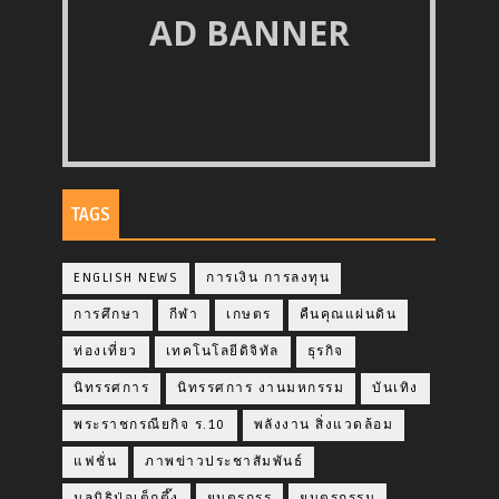
AD BANNER
TAGS
ENGLISH NEWS
การเงิน การลงทุน
การศึกษา
กีฬา
เกษตร
คืนคุณแผ่นดิน
ท่องเที่ยว
เทคโนโลยีดิจิทัล
ธุรกิจ
นิทรรศการ
นิทรรศการ งานมหกรรม
บันเทิง
พระราชกรณียกิจ ร.10
พลังงาน สิ่งแวดล้อม
แฟชั่น
ภาพข่าวประชาสัมพันธ์
มูลนิธิป่อเต็กตึ๊ง
ยนตรกรร
ยนตรกรรม