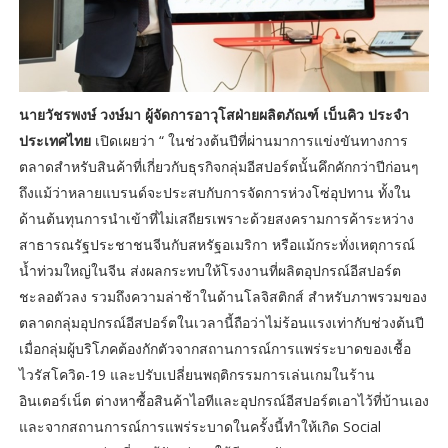
นายวัชรพงษ์ วงษ์มา ผู้จัดการอาวุโสฝ่ายผลิตภัณฑ์ เบ็นคิว ประจำ
ประเทศไทย
เปิดเผยว่า “ ในช่วงต้นปีที่ผ่านมาการแข่งขันทางการ
ตลาดสำหรับสินค้าที่เกี่ยวกับธุรกิจกลุ่มอีสปอร์ตนั้นคึกคักกว่าปีก่อนๆ
ถึงแม้ว่าหลายแบรนด์จะประสบกับการจัดการห่วงโซ่อุปทาน ทั้งใน
ด้านต้นทุนการนำเข้าที่ไม่เสถียรเพราะด้วยสงครามการค้าระหว่าง
สาธารณรัฐประชาชนจีนกับสหรัฐอเมริกา หรือแม้กระทั่งเหตุการณ์
น้ำท่วมใหญ่ในจีน ส่งผลกระทบให้โรงงานที่ผลิตอุปกรณ์อีสปอร์ต
ชะลอตัวลง รวมถึงความล่าช้าในด้านโลจิสติกส์ สำหรับภาพรวมของ
ตลาดกลุ่มอุปกรณ์อีสปอร์ตในเวลานี้ถือว่าไม่ร้อนแรงเท่ากับช่วงต้นปี
เมื่อกลุ่มผู้บริโภคต้องกักตัวจากสถานการณ์การแพร่ระบาดของเชื้อ
ไวรัสโควิด-19 และปรับเปลี่ยนพฤติกรรมการเล่นเกมในร้าน
อินเตอร์เน็ต ต่างหาซื้อสินค้าไอทีและอุปกรณ์อีสปอร์ตเอาไว้ที่บ้านเอง
และจากสถานการณ์การแพร่ระบาดในครั้งนี้ทำให้เกิด Social