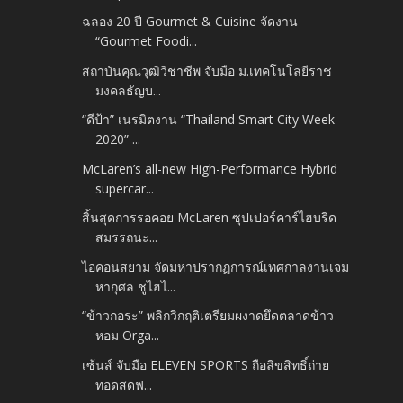
ฉลอง 20 ปี Gourmet & Cuisine จัดงาน
“Gourmet Foodi...
สถาบันคุณวุฒิวิชาชีพ จับมือ ม.เทคโนโลยีราช
มงคลธัญบ...
“ดีป้า” เนรมิตงาน “Thailand Smart City Week
2020” ...
McLaren’s all-new High-Performance Hybrid
supercar...
สิ้นสุดการรอคอย McLaren ซุปเปอร์คาร์ไฮบริด
สมรรถนะ...
ไอคอนสยาม จัดมหาปรากฏการณ์เทศกาลงานเจม
หากุศล ชูไฮไ...
“ข้าวกอระ” พลิกวิกฤติเตรียมผงาดยึดตลาดข้าว
หอม Orga...
เซ้นส์ จับมือ ELEVEN SPORTS ถือลิขสิทธิ์ถ่าย
ทอดสดฟ...