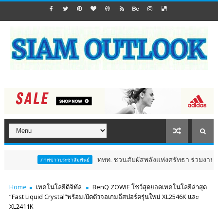
ททท. ชวนสัมผัสพลังแห่งศรัทธา ร่วมงาน "ห่มผ้าหลวงปู่ท
ภาพข่าวประชาสัมพันธ์
Home
เทคโนโลยีดิจิทัล
BenQ ZOWIE โชว์สุดยอดเทคโนโลยีล่าสุด
“Fast Liquid Crystal”พร้อมเปิดตัวจอเกมอีสปอร์ตรุ่นใหม่ XL2546K และ
XL2411K