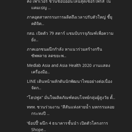
คิง เพาเวอร์ ชวนช้อปออนไลน์สุดเซอร์ไพรส์ ใน
แคมเปญ ...
ภาคอุตสาหกรรมการผลิตถึงเวลาปรับตัวใหญ่ ชี้ยุ
คดิจิต...
กสอ. เปิดตัว 79 สตาร์ แชมป์บรรจุภัณฑ์เพื่อความ
ยั่ง...
ภาคเอกชนผนึกกำลัง หาแนวร่วมสร้างกรีน
ซัพพลาย ลดขยะพ...
Medlab Asia and Asia Health 2020 งานแสดง
เครื่องมือ...
LINE เดินหน้าผลักดันนักพัฒนาไทยอย่างต่อเนื่อง
จัดก...
“โฮปฟูล” มั่นใจผลิตภัณฑ์ตอบโจทย์กลุ่มผู้สูงวัย ตั้...
ททท. ชวนร่วมงาน “สีสันแห่งสายน้ำ มหกรรมลอย
กระทงปี ...
‘ช้อปปี้’ ผนึก 4 ธนาคารชั้นนำ เปิดตัวโครงการ
Shope...