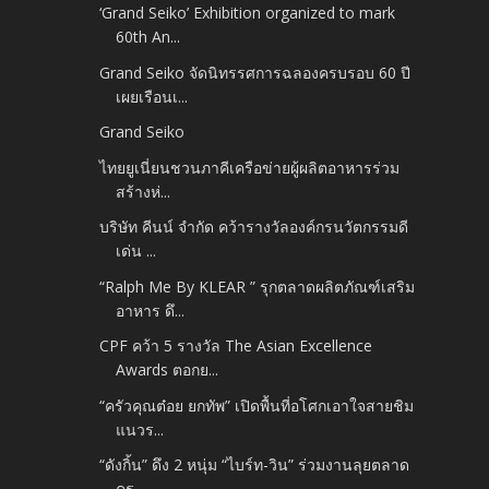
‘Grand Seiko’ Exhibition organized to mark
60th An...
Grand Seiko จัดนิทรรศการฉลองครบรอบ 60 ปี
เผยเรือนเ...
Grand Seiko
ไทยยูเนี่ยนชวนภาคีเครือข่ายผู้ผลิตอาหารร่วม
สร้างห่...
บริษัท คีนน์ จำกัด คว้ารางวัลองค์กรนวัตกรรมดี
เด่น ...
“Ralph Me By KLEAR ” รุกตลาดผลิตภัณฑ์เสริม
อาหาร ดึ...
CPF คว้า 5 รางวัล The Asian Excellence
Awards ตอกย...
“ครัวคุณต๋อย ยกทัพ” เปิดพื้นที่อโศกเอาใจสายชิม
แนวร...
“ดังกิ้น” ดึง 2 หนุ่ม “ไบร์ท-วิน” ร่วมงานลุยตลาด
คร...