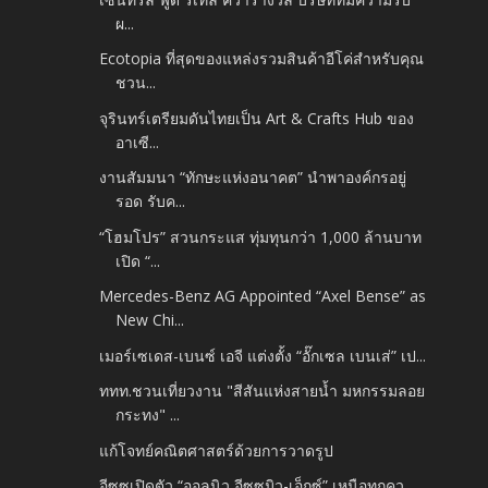
ผ...
Ecotopia ที่สุดของแหล่งรวมสินค้าอีโค่สำหรับคุณ
ชวน...
จุรินทร์เตรียมดันไทยเป็น Art & Crafts Hub ของ
อาเซี...
งานสัมมนา “ทักษะแห่งอนาคต” นำพาองค์กรอยู่
รอด รับค...
“โฮมโปร” สวนกระแส ทุ่มทุนกว่า 1,000 ล้านบาท
เปิด “...
Mercedes-Benz AG Appointed “Axel Bense” as
New Chi...
เมอร์เซเดส-เบนซ์ เอจี แต่งตั้ง “อั๊กเซล เบนเส่” เป...
ททท.ชวนเที่ยวงาน "สีสันแห่งสายน้ำ มหกรรมลอย
กระทง" ...
แก้โจทย์คณิตศาสตร์ด้วยการวาดรูป
อีซูซุเปิดตัว “ออลนิว อีซูซุมิว-เอ็กซ์” เหนือทุกคว...