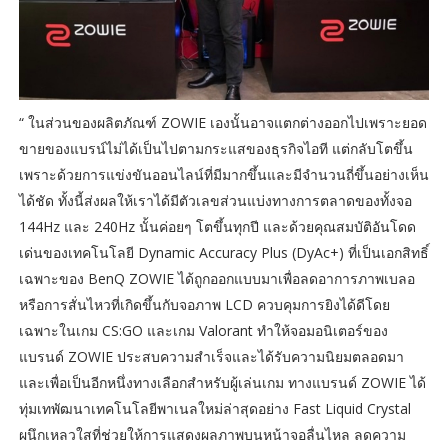
“ ในส่วนของผลิตภัณฑ์ ZOWIE เองนั้นอาจแตกต่างออกไปเพราะยอด
ขายของแบรน์ไม่ได้เป็นไปตามกระแสของธุรกิจไอที แต่กลับโตขึ้น
เพราะด้วยการแข่งขันออนไลน์ที่มีมากขึ้นและมีจำนวนถี่ขึ้นอย่างเห็น
ได้ชัด ทั้งนี้ส่งผลให้เราได้มีตัวเลขส่วนแบ่งทางการตลาดของทั้งจอ
144Hz และ 240Hz นั้นค่อยๆ โตขึ้นทุกปี และด้วยคุณสมบัติอันโดด
เด่นของเทคโนโลยี Dynamic Accuracy Plus​ (DyAc+) ที่เป็นเอกสิทธิ์
เฉพาะของ BenQ ZOWIE ได้ถูกออกแบบมาเพื่อลดอาการภาพเบลอ
หรือการสั่นไหวที่เกิดขึ้นกับจอภาพ LCD ควบคุมการยิงได้ดีโดย
เฉพาะในเกม CS:GO และเกม​ Valorant​ ทำให้จอมอนิเตอร์ของ
แบรนด์ ZOWIE ประสบความสำเร็จและได้รับความนิยมตลอดมา
และเพื่อเป็นอีกหนึ่งทางเลือกสำหรับผู้เล่นเกม ทางแบรนด์ ZOWIE ได้
ทุ่มเทพัฒนาเทคโนโลยีพาเนลใหม่ล่าสุดอย่าง Fast Liquid Crystal
ผนึกเหลวใสที่ช่วยให้การแสดงผลภาพบนหน้าจอลื่นไหล ลดความ