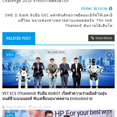
Challenge 2020 จากประเทศสิงคโปร์
Older Article
SME D Bank จับมือ GEC ผลักดันศักยภาพอีคอมเมิร์ซให้เอสเอ็
มอีไทย ขยายช่องทางตลาดผ่านแพลตฟอร์ม ‘The Hub
Thailand’ ดันรายได้เติบโต
View More
RELATED POST
ธุรกิจ
VST ECS (Thailand) จับมือ AGIBOT เปิดตัวความร่วมมือด้านหุ่น
ยนต์ฮิวแมนนอยด์ ขับเคลื่อนอนาคตผ่าน Embodied AI
Siam Outlook
Jun 25, 2026
ธุรกิจ