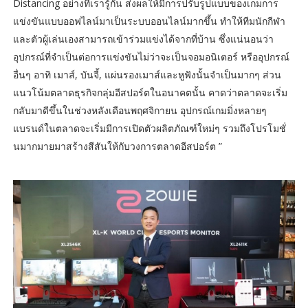
Distancing อย่างที่เรารู้กัน ส่งผลให้มีการปรับรูปแบบของเกมการ
แข่งขันแบบออฟไลน์มาเป็นระบบออนไลน์มากขึ้น ทำให้ทีมนักกีฬา
และตัวผู้เล่นเองสามารถเข้าร่วมแข่งได้จากที่บ้าน ซึ่งแน่นอนว่า
อุปกรณ์ที่จำเป็นต่อการแข่งขันไม่ว่าจะเป็นจอมอนิเตอร์ หรืออุปกรณ์
อื่นๆ อาทิ เมาส์, บันจี้, แผ่นรองเมาส์และหูฟังนั้นจำเป็นมากๆ ส่วน
แนวโน้มตลาดธุรกิจกลุ่มอีสปอร์ตในอนาคตนั้น คาดว่าตลาดจะเริ่ม
กลับมาดีขึ้นในช่วงหลังเดือนพฤศจิกายน อุปกรณ์เกมมิ่งหลายๆ
แบรนด์ในตลาดจะเริ่มมีการเปิดตัวผลิตภัณฑ์ใหม่ๆ รวมถึงโปรโมชั่
นมากมายมาสร้างสีสันให้กับวงการตลาดอีสปอร์ต ”