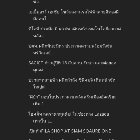
ช่ว...
เอเอ็มอาร์ เอเซีย โชว์ผลงานรถไฟฟ้าสายสีทองฝี
มือคนไ...
ทีโอที ร่วมมือ มิวสเปซ เดินหน้าเทคโนโลยีอวกาศ
หลัง...
ปตท. ผนึกพันธมิตร ประกาศความพร้อมวังจัน
ทร์วัลเลย์ ...
SACICT ก้าวสู่ปีที่ 18 สืบสาน รักษา และต่อยอด
คุณค่...
ปราสาทสายฟ้า ผนึกกำลัง ซีพี-เมจิ เดินหน้าจัด
ใหญ่ต่...
“ดีป้า” มอบใบประกาศเขตส่งเสริมเมืองอัจฉริยะ
เพิ่ม 1...
ไฮ-เจ็ท ลดราคาสุดคุ้ม! ในช่องทาง Lazada
เท่านั้น เ...
เปิดตัวFILA SHOP AT SIAM SQAURE ONE