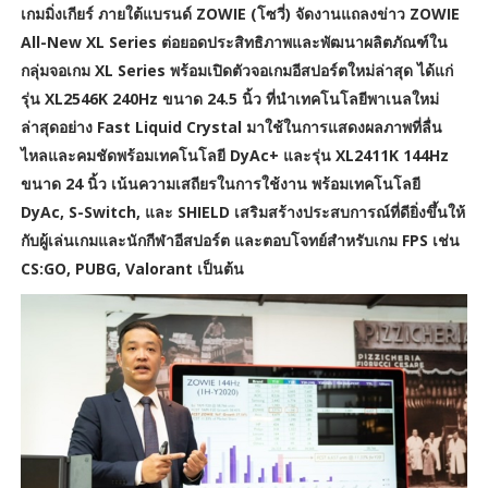
เกมมิ่งเกียร์ ภายใต้แบรนด์ ZOWIE (โซวี่) จัดงานแถลงข่าว ZOWIE
All-New XL Series ต่อยอดประสิทธิภาพและพัฒนาผลิตภัณฑ์ใน
กลุ่มจอเกม XL Series พร้อมเปิดตัวจอเกมอีสปอร์ตใหม่ล่าสุด ได้แก่
รุ่น XL2546K 240Hz ขนาด 24.5 นิ้ว ที่นำเทคโนโลยีพาเนลใหม่
ล่าสุดอย่าง Fast Liquid Crystal มาใช้ในการแสดงผลภาพที่ลื่น
ไหลและคมชัดพร้อมเทคโนโลยี DyAc+ และรุ่น XL2411K 144Hz
ขนาด 24 นิ้ว เน้นความเสถียรในการใช้งาน พร้อมเทคโนโลยี
DyAc, S-Switch, และ SHIELD เสริมสร้างประสบการณ์ที่ดียิ่งขึ้นให้
กับผู้เล่นเกมและนักกีฬาอีสปอร์ต และตอบโจทย์สำหรับเกม FPS เช่น
CS:GO, PUBG, Valorant​ เป็นต้น