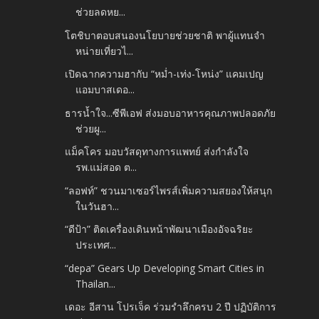
ช่วยลดหย...
โตชิบาตอบสนองนโยบายช่วยชาติ พาผู้แทนจำ
หน่ายเที่ยวไ...
เปิดฉากความฮากับ “หม่ำ-เท่ง-โหน่ง” แคมเปญ
แอมบาสเดอ...
ธารน้ำใจ...ซีพีเอฟ ส่งมอบอาหารคุณภาพปลอดภัย
ช่วยผู...
แม็คโคร มอบวัสดุทางการแพทย์ ส่งกำลังใจ
รพ.แม่สอด ต...
“ลอฟท์” ชวนมาเซอร์ไพรส์เพิ่มความสยองให้สนุก
ในวันฮา...
“ดีป้า” ติดเครื่องเดินหน้าพัฒนาเมืองอัจฉริยะ
ประเทศ...
“depa” Gears Up Developing Smart Cities in
Thailan...
เดอะ อีสาน โปรเจ็ค ร่วมรำลึกครบ 2 ปี ปฏิบัติการ