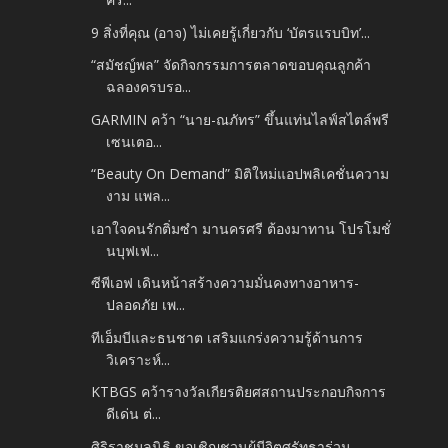
9 สิ่งที่คุณ (อาจ) ไม่เคยรู้เกี่ยวกับ ‘บัตรแรบบิท’...
“สมัชญ์พล” จัดกิจกรรมการตลาดขอบคุณลูกค้า
ฉลองครบรอ...
GARMIN คว้า “นาย-ณภัทร” ขึ้นแท่นไลฟ์สไตล์พรี
เซนเตอ...
“Beauty On Demand” มิติใหม่แอปพลิเคชั่นความ
งาม แพล...
เอาใจคนรักติ่มซำ มานครศรี ต้องมาทาน โปรโมชั่
นบุฟเฟ...
ซีพีเอฟ เดินหน้าสร้างความมั่นคงทางอาหาร-
ปลอดภัย เพ...
ทีเอ็มบีและธนชาต เสริมแกร่งความรู้ด้านการ
วิเคราะห์...
KTBGS คว้ารางวัลเกียรติยศสถานประกอบกิจการ
ดีเด่น ต่...
ศิริราชมูลนิธิ ขอเชิญชวนผู้มีจิตศรัทธาร่วม