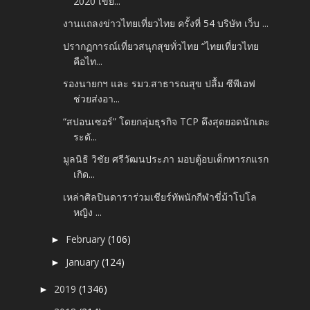
2020 เขีย...
งานแถลงข่าวไทยเที่ยวไทย ครั้งที่ 54 บริษัท เว็บ ...
ปรากฏการณ์เที่ยวสนุกสุขทั่วไทย “ไทยเที่ยวไทย
คือไท...
รองนายกฯ และ รมว.สาธารณสุข ปลื้ม ซีพีเอฟ
ช่วยส่งอา...
“สปอนเซอร์” โดยกลุ่มธุรกิจ TCP ดึงสุดยอดนักเตะ
ระดั...
มูลนิธิ วิชัย ศรีวัฒนประภา มอบตู้อบเด็กทารกแรก
เกิด...
เหล่าศิลปินดาราร่วมเชียร์ทัพนักกีฬาขี่ม้าโปโล
หญิง ...
February
(106)
►
January
(124)
►
2019
(1346)
►