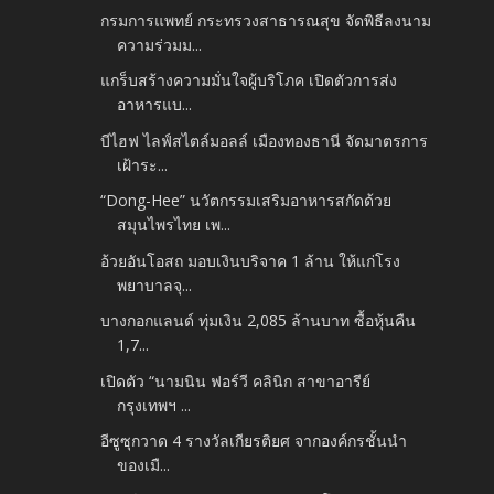
กรมการแพทย์ กระทรวงสาธารณสุข จัดพิธีลงนาม
ความร่วมม...
แกร็บสร้างความมั่นใจผู้บริโภค เปิดตัวการส่ง
อาหารแบ...
บีไฮฟ ไลฟ์สไตล์มอลล์ เมืองทองธานี จัดมาตรการ
เฝ้าระ...
“Dong-Hee” นวัตกรรมเสริมอาหารสกัดด้วย
สมุนไพรไทย เพ...
อ้วยอันโอสถ มอบเงินบริจาค 1 ล้าน ให้แก่โรง
พยาบาลจุ...
บางกอกแลนด์ ทุ่มเงิน 2,085 ล้านบาท ซื้อหุ้นคืน
1,7...
เปิดตัว “นามนิน ฟอร์วี คลินิก สาขาอารีย์
กรุงเทพฯ ...
อีซูซุกวาด 4 รางวัลเกียรติยศ จากองค์กรชั้นนำ
ของเมื...