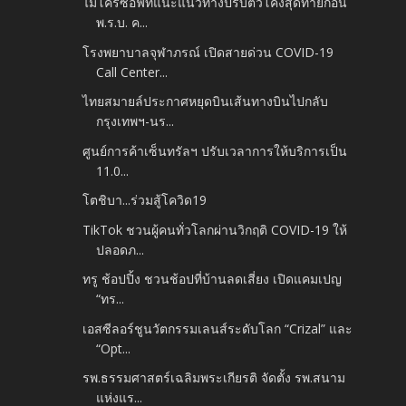
ไมโครซอฟท์แนะแนวทางปรับตัวโค้งสุดท้ายก่อน
พ.ร.บ. ค...
โรงพยาบาลจุฬาภรณ์ เปิดสายด่วน COVID-19
Call Center...
ไทยสมายล์ประกาศหยุดบินเส้นทางบินไปกลับ
กรุงเทพฯ-นร...
ศูนย์การค้าเซ็นทรัลฯ ปรับเวลาการให้บริการเป็น
11.0...
โตชิบา...ร่วมสู้โควิด19
TikTok ชวนผู้คนทั่วโลกผ่านวิกฤติ COVID-19 ให้
ปลอดภ...
ทรู ช้อปปิ้ง ชวนช้อปที่บ้านลดเสี่ยง เปิดแคมเปญ
“ทร...
เอสซีลอร์ชูนวัตกรรมเลนส์ระดับโลก “Crizal” และ
“Opt...
รพ.ธรรมศาสตร์เฉลิมพระเกียรติ จัดตั้ง รพ.สนาม
แห่งแร...