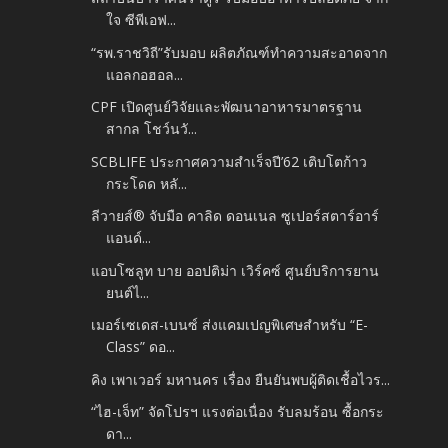
ใจ ซีพีเอฟ...
“รพ.ราชวิถี”รับมอบ ผลิตภัณฑ์ทำความสะอาดจาก
แอลกอฮอล...
CPF เปิดศูนย์วิจัยและพัฒนาอาหารมาตรฐาน
สากล โชว์นวั...
SCBLIFE ประกาศความสำเร็จปี’62 เติบโตก้าว
กระโดด หลั...
ลีวายส์® จับมือ คาลิด ดอนเนล ซูเปอร์สตาร์อาร์
แอนด์...
แอบโซลูท บาย ออปติม่า เวิร์คซ์ ศูนย์บริการยาน
ยนต์ไ...
เมอร์เซเดส-เบนซ์ ส่งแคมเปญพิเศษสำหรับ “E-
Class” ดอ...
คิง เพาเวอร์ มหานคร เรื่อง ยืนยันพบผู้ติดเชื้อไวร...
“ไฮ-เจ็ท” จัดโปรฯ แรงต่อเนื่อง รับลมร้อน ซื้อกระ
ดา...