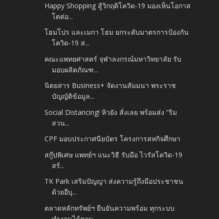
Happy Shopping สู้วิกฤติโควิด-19 มองเห็นโอกาส
โตต่อ...
โฮมโปร และเมกา โฮม ยกระดับมาตรการป้องกัน
โควิด-19 ส...
คณะแพทยศาสตร์ จุฬาลงกรณ์มหาวิทยาลัย รับ
มอบผลิตภัณฑ...
นิตยสาร Business+ จัดงานสัมมนา พระราช
บัญญัติข้อมูล...
Social Distancing! หิวยัง สั่งเลย พร้อมส่ง “ริม
สวน...
CPF มอบประกาศนียบัตร โครงการสหกิจศึกษา
สกู๊ปพิเศษ แพทย์ฯ แนะวิธี รับมือ ไวรัสโควิด-19
สร้...
TK Park เสริมปัญญา ส่งความรู้ถึงมือประชาชน
ด้วยอีบุ...
ตลาดหลักทรัพย์ฯ ยืนยันความพร้อม ทุกระบบ
ทำงานได้ตาม...