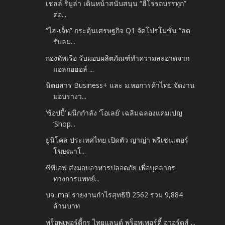
เชลล์ ริมูล่า เดินหน้าสนับสนุน “ฮีโร่รถบรรทุก”
ต่อ...
“ไฮ-เจ็ท” กระตุ้นเศรษฐกิจ Q1 จัดโปรโมชั่น “ลด
รับลม...
กองทัพเรือ รับมอบผลิตภัณฑ์ทำความสะอาดจาก
แอลกอฮอล์ ...
นิตยสาร Business+ และ ม.หอการค้าไทย จัดงาน
มอบรางว...
‘ช้อปปี้’ ผนึกกำลัง ‘โอเลย์’ เฉลิมฉลองแคมเปญ
‘Shop...
ยูนิโคล่ ประเทศไทย เปิดตัว ญาญ่า พรีเซนเตอร์
โฆษณาโ...
ซีพีเอฟ ส่งมอบอาหารปลอดภัย เพื่อบุคลากร
ทางการแพทย์...
บจ. mai รายงานกำไรสุทธิปี 2562 รวม 9,884
ล้านบาท
พร็อพเพอร์ตี้กูรู ไทยแลนด์ พร็อพเพอร์ตี้ อวอร์ดส์ ...