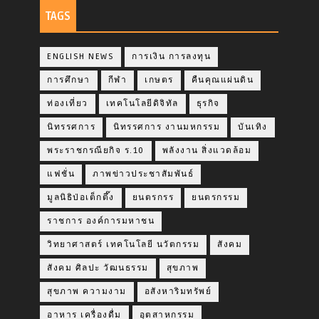
TAGS
ENGLISH NEWS
การเงิน การลงทุน
การศึกษา
กีฬา
เกษตร
คืนคุณแผ่นดิน
ท่องเที่ยว
เทคโนโลยีดิจิทัล
ธุรกิจ
นิทรรศการ
นิทรรศการ งานมหกรรม
บันเทิง
พระราชกรณียกิจ ร.10
พลังงาน สิ่งแวดล้อม
แฟชั่น
ภาพข่าวประชาสัมพันธ์
มูลนิธิป่อเต็กตึ๊ง
ยนตรกรร
ยนตรกรรม
ราชการ องค์การมหาชน
วิทยาศาสตร์ เทคโนโลยี นวัตกรรม
สังคม
สังคม ศิลปะ วัฒนธรรม
สุขภาพ
สุขภาพ ความงาม
อสังหาริมทรัพย์
อาหาร เครื่องดื่ม
อุตสาหกรรม