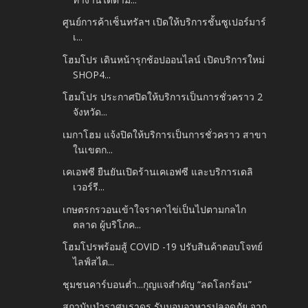
ศูนย์การค้าเซ็นทรัลฯ เปิดให้บริการชั้นซูเปอร์มาร์
เ...
โฮมโปร เดินหน้ารุกช้อปออนไลน์ เปิดบริการใหม่
SHOP4...
โฮมโปร ประกาศปิดให้บริการเป็นการชั่วคราว 2
จังหวัด...
เมกาโฮม แจ้งปิดให้บริการเป็นการชั่วคราว สาขา
ในเขตก...
เคเอฟซี ยืนยันเปิดร้านเคเอฟซี และบริการเดลิ
เวอร์รี...
เกษตรกรวอนเข้าใจราคาไข่เป็นไปตามกลไก
ตลาด ผู้บริโภค...
โฮมโปรพร้อมสู้ COVID -19 ปรับสินค้าตอบโจทย์
ไลฟ์สไต...
ชุมชนคาร์บอนต่ำ...กุญแจสำคัญ “ลดโลกร้อน”
สถาบันบำราศนราดูร รับมอบอาหารปลอดภัย จาก