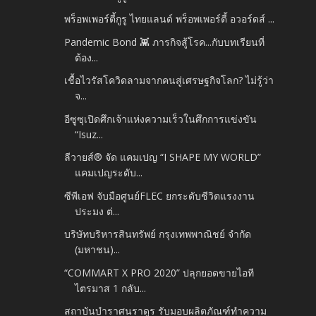
พร็อพเพอร์ตี้กูรู ไทยแลนด์ พร็อพเพอร์ตี้ อวอร์ดส์ ...
Pandemic Bond 👾 ภารกิจสู้โรค...กับบทเรียนที่
ต้อง...
เชื้อไวรัสโควิดลามจากคนสู่เศรษฐกิจโลก? ไม่รู้ว่า
จ...
อีซูซุเปิดศึกเจ้าแห่งความเร็วในศึกการแข่งขัน
“Isuz...
ลีวายส์® จัด แคมเปญ “I SHAPE MY WORLD”
แคมเปญระดับ...
ซีพีเอฟ จับมือศูนย์FLEC ยกระดับชีวิตแรงงาน
ประมง ต่...
บริษัทบริหารสินทรัพย์ กรุงเทพพาณิชย์ จำกัด
(มหาชน)...
“COMMART X PRO 2020” ปลุกยอดขายไอที
ไตรมาส 1 กลับ...
สถาบันบำราศนราดูร รับมอบผลิตภัณฑ์ทำความ