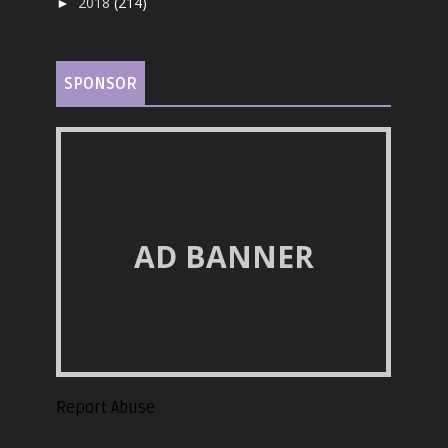
2018
(214)
►
SPONSOR
AD BANNER
Report Abuse