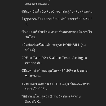
สะอาดจากแอล...
ซีพีเอฟ ปันน้ำปุ๋ยเคียงข้างชุมชนสู้ภัยแล้ง เดินหน้...
อีซูซุรับรางวัลรถยอดเยี่ยมแห่งปี จากเวที “CAR OF
T...
“ไทยแลนด์ มิวเซียม พาส” ร่วมมาตรการป้องกันไว
รัสโคว...
ผลิตภัณฑ์เครื่องแต่งกายคู่รัก HORNBILL (ฮอ
นบิลล์) ...
CPF to Take 20% Stake in Tesco Aiming to
expand di...
ซีพีเอฟ เข้าร่วมลงทุนในเทสโก้ 20% หวังขยาย
ช่องทางก...
รองนายกฯ และ รมว.สาธารณสุข รับมอบอาหาร
ปลอดภัย CPF ...
“ดีป้า”เผยโฉมผู้คว้า 2 รางวัลชนะเลิศควบ
Social’s C...