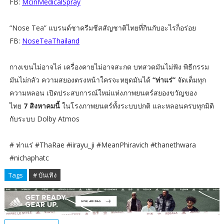
FB:
McinMedicalSpray
“Nose Tea” แบรนด์ชาครีมชีสสัญชาติไทยที่กินกับอะไรก็อร่อย
FB:
NoseTeaThailand
กางเขนไม่อาจไล่ เครื่องคายไม่อาจสะกด บทสวดมันไม่ฟัง พิธีกรรม
มันไม่กลัว ความสยองตรงหน้าใครจะหยุดมันได้
“ท่าแร่”
จัดเต็มทุก
ความหลอน เปิดประสบการณ์ใหม่แห่งภาพยนตร์สยองขวัญของ
ไทย
7 สิงหาคมนี้
ในโรงภาพยนตร์ทั้งระบบปกติ และหลอนครบทุกมิติ
กับระบบ Dolby Atmos
# ท่าแร่ #ThaRae #iirayu_ji #MeanPhiravich #thanethwara
#nichaphatc
Tags
# บันเทิง