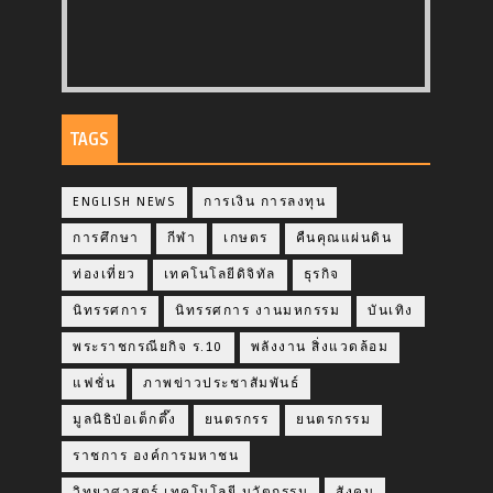
TAGS
ENGLISH NEWS
การเงิน การลงทุน
การศึกษา
กีฬา
เกษตร
คืนคุณแผ่นดิน
ท่องเที่ยว
เทคโนโลยีดิจิทัล
ธุรกิจ
นิทรรศการ
นิทรรศการ งานมหกรรม
บันเทิง
พระราชกรณียกิจ ร.10
พลังงาน สิ่งแวดล้อม
แฟชั่น
ภาพข่าวประชาสัมพันธ์
มูลนิธิป่อเต็กตึ๊ง
ยนตรกรร
ยนตรกรรม
ราชการ องค์การมหาชน
วิทยาศาสตร์ เทคโนโลยี นวัตกรรม
สังคม