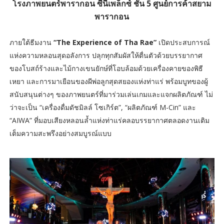
โรงภาพยนตร์พารากอน ซีนีเพล็กซ์ ชั้น 5 ศูนย์การค้าสยาม
พารากอน
ภายใต้ธีมงาน
“The Experience of Tha Rae”
เปิดประสบการณ์
แห่งความหลอนสุดอลังการ ปลุกทุกสัมผัสให้ตื่นตัวด้วยบรรยากาศ
ของโบสถ์ร้างและไม้กางเขนยักษ์ที่โอบล้อมด้วยเครื่องคายของพิธี
เหยา และการมาเยือนของผีพ่อลูกสุดสยองแห่งท่าแร่ พร้อมบูทของผู้
สนับสนุนต่างๆ ของภาพยนตร์ที่มาร่วมเล่นเกมและแจกผลิตภัณฑ์ ไม่
ว่าจะเป็น “เครื่องดื่มดัชมิลล์ โซเกิร์ต”, “ผลิตภัณฑ์ M-Cin” และ
“AIWA” ที่มอบเสียงหลอนล้ำแห่งท่าแร่คลอบรรยากาศตลอดงานเติม
เต็มความสะพรึงอย่างสมบูรณ์แบบ