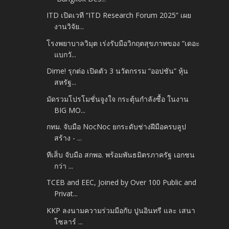
ITD เปิดเวที “ITD Research Forum 2025” เผย
งานวิจัย...
โรงพยาบาลวิมุต เร่งรับมือวิกฤตสุขภาพของ “เดอะ
แบกวั...
Dime! รุกต่อ เปิดตัว 3 นวัตกรรม “ออปชัน” หุ้น
สหรัฐ...
มัดรวมโปรโมชั่นจูงใจ กระตุ้นกำลังซื้อ ในงาน
BIG MO...
กทม. จับมือ NocNoc ยกระดับช่างฝีมือครบลูป
สร้าง - ...
ทีเส็บ จับมือ สกพอ. พร้อมพันธมิตรภาครัฐ เอกชน
กว่า ...
TCEB and EEC, Joined by Over 100 Public and
Privat...
KKP ลงนามความร่วมมือกับ ปูนอินทรี และ เสนา
โซลาร์ ...