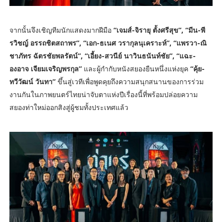
จากนั้นจึงเชิญทีมนักแสดงมากฝีมือ
“เจมส์-จิรายุ ตั้งศรีสุข”, “มีน-พี
รวิชญ์ อรรถชิตสถาพร”, “เอก-ธเนศ วรากุลนุเคราะห์”, “แพรวา-ณิ
ชาภัทร ฉัตรชัยพลรัตน์”, “เอี้ยง-สวนีย์ นาวินธนันท์ชัย”, “แฉะ-
องอาจ เจียมเจริญพรกุล”
และผู้กำกับหนังสยองยืนหนึ่งแห่งยุค
“คุ้ย-
ทวีวัฒน์ วันทา”
ขึ้นสู่เวทีเพื่อพูดคุยถึงความสนุกสนานของการร่วม
งานกันในภาพยนตร์ไทยน่าจับตาแห่งปีเรื่องนี้ที่พร้อมปล่อยความ
สยองท่าใหม่ออกสิงสู่ผู้ชมทั้งประเทศแล้ว