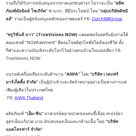
รวมถึงได้รับการสนับสนุนจากภาคเอกชนต่างๆ ไม่ว่าจะเป็น
“ผลิต
ภัณฑ์ดัลมิลล์ โซเกิร์ต”
ซ่าแรก…ที่มีประโยชน์ โดย
“กลุ่มบริษัทดัชมิ
ลล์”
ร่วมเป็นผู้สนับสนุนหลักของภาพยนตร์ FB:
DutchMillGroup
“ทรูวิชั่นส์ นาว” (TrueVisions NOW)
แพลตฟอร์มสตรีมมิงภายใต้
คอนเซปต์ “NOWtainment” ที่ตอบโจทย์ทุกไลฟ์สไตล์ของชีวิต ทั้ง
กีฬาและความบันเทิงระดับโลกไว้อย่างครบถ้วนในแอปเดียว FB:
TrueVisions NOW
แบรนด์เครื่องเสียงระดับตำนาน
“AIWA”
โดย
“บริษัท เวลแฟร์
มาร์เก็ตติ้ง จำกัด”
เป็นผู้นำเข้าและจัดจำหน่ายอย่างเป็นทางการแต่
เพียงผู้เดียวในประเทศไทย
FB:
AIWA Thailand
ผลิตภัณฑ์
“เอ็ม-ซิน”
ยาสเปรย์คลายปวดของคนขี้เมื่อย สเปรย์ยา
สูตรเย็นแก้ปวด บวม อักเสบของเอ็นและกล้ามเนื้อ โดย
“บริษัท
แมคโครฟาร์ จำกัด”