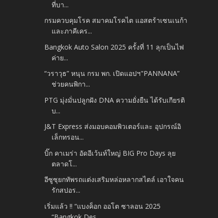
ที่บา...
กรมควบคุมโรค สมาคมโรคไต แอสตร้าเซนเนก้า
และภาคีเคร...
Bangkok Auto Salon 2025 ครั้งที่ 11 ลุกเป็นไฟ
ค่าย...
“วราวุธ” หนุน กรม พก. เปิดแอปฯ"PANNANA”
ช่วยคนพิกา...
PTG มุ่งมั่นปลูกฝัง DNA ความยั่งยืน ได้รับเกียรติ
บ...
J&T Express ส่งมอบคอมพิวเตอร์และ อุปกรณ์อิ
เล็กทรอน...
บิ๊ก คาเมร่า อัดอีเว้นท์ใหญ่ BIG Pro Days ลุย
ตลาดโ...
อีซูซุยกทัพรถแต่งเสริมหล่อหลากสไตล์ เอาใจคน
รักสปอร...
เริ่มแล้ว !! “แบงค็อก ออโต ซาลอน 2025
“Bangkok Des...