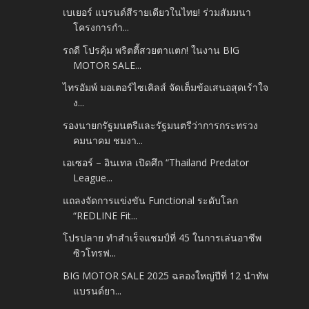
เบเยอร์ แบรนด์สีรายเดียวในไทย! ร่วมสัมมนา
โครงการกำ...
รถดี โปรคุ้ม พริตตี้สวยตาแตก! ในงาน BIG
MOTOR SALE...
ไทรอัมพ์ มอเตอร์ไซเคิลส์ จัดเต็มข้อเสนอสุดเร้าใจ
ง...
รองนายกรัฐมนตรีและรัฐมนตรีว่าการกระทรวง
คมนาคม ชมงา...
เอเซอร์ – อินเทล เปิดศึก “Thailand Predator
League...
แถลงจัดการแข่งขัน Functional ระดับโลก
“REDLINE Fit...
โปรปลาย ทำสำเร็จแชมป์ที่ 45 ในการเล่นอาชีพ
ซิวโทรฟ...
BIG MOTOR SALE 2025 ฉลองใหญ่ปีที่ 12 นำทัพ
แบรนด์ยา...