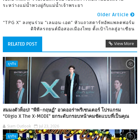
ระหว่างแม่น้ำหวงผู่กับแม่น้ำเจ้าพระยา
Older Article
“TPG X” ลงทุนร่วม “เลมอน-เอด” หัวแถวสตาร์ทอัพแพลตฟอร์ม
ดิจิทัลรถยนต์มือสองเมืองไทย ตั้งเป้าไกลสู่อาเซียน
View More
RELATED POST
ธุรกิจ
สมมงตัวท็อป! "พีพี–กฤษฏ์" อวดออร่าพรีเซนเตอร์ โปรแกรม
“Oligio X The X-MODE” ยกระดับกรอบหน้าคมชัดแบบที่เป็นคุณ
Siam Outlook
Jul 23, 2026
ธุรกิจ