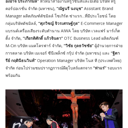
องอาจ ประภากมล”
หัวหน้าสายงานทรูวิชั่นส์และมีเดีย บริษัท ทรู
คอร์ปอเรชั่น จำกัด (มหาชน),
“ณัฐนรี นงนุช”
Assistant Brand
Manager ผลิตภัณฑ์ดัชมิลล์ โซเกิร์ต ซ่าแรก…ที่มีประโยชน์ โดย
กลุ่มบริษัทดัชมิลล์,
“ศุภวิชญ์ จิวรเศรษฐ์กุล”
E-Commerce Manager
แบรนด์เครื่องเสียงระดับตำนาน AIWA โดย บริษัท เวลแฟร์ มาร์เก็ต
ติ้ง จำกัด,
“เกียรติศักดิ์ แก้วจินดา”
OTC Business Lead ผลิตภัณฑ์
M-Cin บริษัท แมคโครฟาร์ จำกัด,
“วิชัย กุลธวัชชัย”
ผู้อำนวยการฝ่าย
การตลาด บริษัท เมเจอร์ ซีนีเพล็กซ์ กรุ้ป จำกัด (มหาชน) และ
“ฐิตา
รีย์ กฤตินีธนวินท์”
Operation Manager บริษัท โนส ที (ประเทศไทย)
จำกัด ก่อนไปร่วมชมปรากฏการณ์ผีดุโบสถ์แตกจาก
“ท่าแร่”
รอบแรก
พร้อมกัน