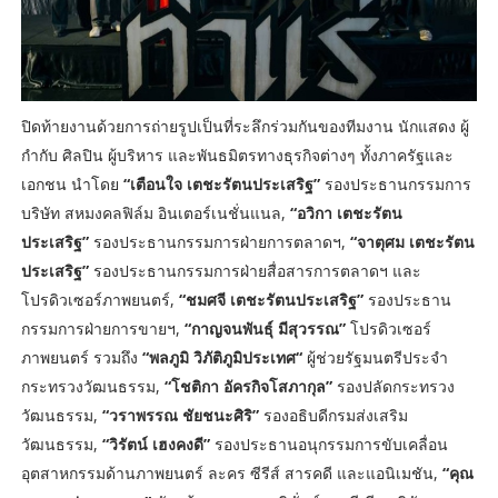
ปิดท้ายงานด้วยการถ่ายรูปเป็นที่ระลึกร่วมกันของทีมงาน นักแสดง ผู้
กำกับ ศิลปิน ผู้บริหาร และพันธมิตรทางธุรกิจต่างๆ ทั้งภาครัฐและ
เอกชน นำโดย
“เตือนใจ เตชะรัตนประเสริฐ”
รองประธานกรรมการ
บริษัท สหมงคลฟิล์ม อินเตอร์เนชั่นแนล,
“อวิกา เตชะรัตน
ประเสริฐ”
รองประธานกรรมการฝ่ายการตลาดฯ,
“จาตุศม เตชะรัตน
ประเสริฐ”
รองประธานกรรมการฝ่ายสื่อสารการตลาดฯ และ
โปรดิวเซอร์ภาพยนตร์,
“ชมศจี เตชะรัตนประเสริฐ”
รองประธาน
กรรมการฝ่ายการขายฯ,
“กาญจนพันธุ์ มีสุวรรณ”
โปรดิวเซอร์
ภาพยนตร์ รวมถึง
“พลภูมิ วิภัติภูมิประเทศ“
ผู้ช่วยรัฐมนตรีประจำ
กระทรวงวัฒนธรรม,
“โชติกา อัครกิจโสภากุล”
รองปลัดกระทรวง
วัฒนธรรม,
“วราพรรณ ชัยชนะศิริ”
รองอธิบดีกรมส่งเสริม
วัฒนธรรม,
“วิรัตน์ เฮงคงดี”
รองประธานอนุกรรมการขับเคลื่อน
อุตสาหกรรมด้านภาพยนตร์ ละคร ซีรีส์ สารคดี และแอนิเมชัน,
“คุณ