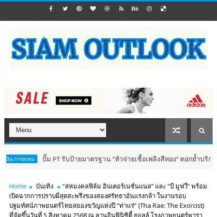
ปั๊ม PT รับป้ายมาตรฐาน "หัวจ่ายเชื้อเพลิงสีทอง" ตอกย้ำบริการโปร่งใส สร้าง
Home
บันเทิง
“สหมงคลฟิล์ม อินเตอร์เนชั่นแนล” และ “บี มูฟวี่” พร้อม
เปิดฉากการปราบผีสุดสะพรึงของสองศรัทธาอันแรงกล้า ในงานรอบ
ปฐมทัศน์ภาพยนตร์ไทยสยองขวัญแห่งปี “ท่าแร่” (Tha Rae: The Exorcist)
ที่จัดขึ้นวันที่ 5 สิงหาคม 2568 ณ ลานอินฟินิซิตี้ ฮอลล์ โรงภาพยนตร์พารา