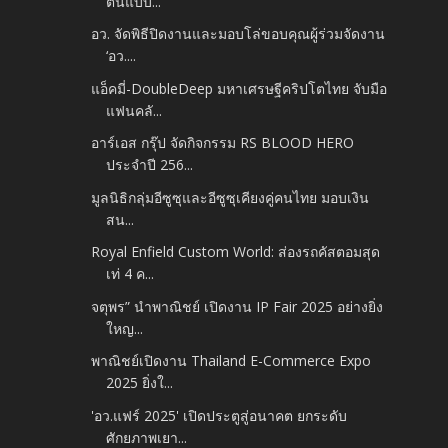
ต้นแบบ...
อว. จัดพิธีปิดงานและมอบโล่ขอบคุณผู้ร่วมจัดงาน
‘อว....
แอ็คมี่-DoubleDeep มหาเศรษฐีคริปโตไทย จับมือ
แฟนคลั...
อาร์เอส กรุ๊ป จัดกิจกรรม RS BLOOD HERO
ประจำปี 256...
มูลนิธิกลุ่มอีซูซุและอีซูซุเคียงคู่คนไทย มอบเงิน
สน...
Royal Enfield Custom World: ส่องรถคัสตอมสุด
เท่ 4 ค...
จตุพร” นำพาณิชย์ เปิดงาน IP Fair 2025 อย่างยิ่ง
ใหญ...
พาณิชย์เปิดงาน Thailand E-Commerce Expo
2025 ยิ่งใ...
'อว.แฟร์ 2025' เปิดประตูสู่อนาคต ยกระดับ
ศักยภาพเยา...