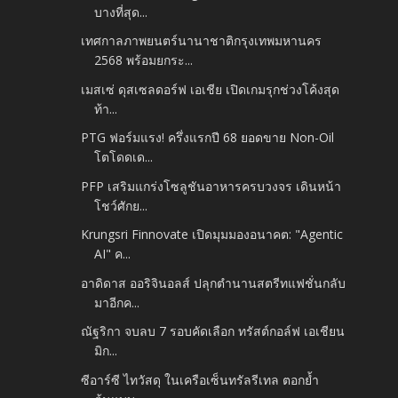
บางที่สุด...
เทศกาลภาพยนตร์นานาชาติกรุงเทพมหานคร
2568 พร้อมยกระ...
เมสเซ่ ดุสเซลดอร์ฟ เอเชีย เปิดเกมรุกช่วงโค้งสุด
ท้า...
PTG ฟอร์มแรง! ครึ่งแรกปี 68 ยอดขาย Non-Oil
โตโดดเด...
PFP เสริมแกร่งโซลูชันอาหารครบวงจร เดินหน้า
โชว์ศักย...
Krungsri Finnovate เปิดมุมมองอนาคต: "Agentic
AI" ค...
อาดิดาส ออริจินอลส์ ปลุกตำนานสตรีทแฟชั่นกลับ
มาอีกค...
ณัฐริกา จบลบ 7 รอบคัดเลือก ทรัสต์กอล์ฟ เอเชียน
มิก...
ซีอาร์ซี ไทวัสดุ ในเครือเซ็นทรัลรีเทล ตอกย้ำ