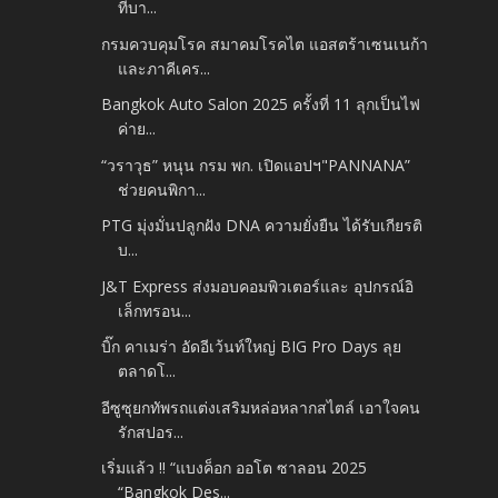
ที่บา...
กรมควบคุมโรค สมาคมโรคไต แอสตร้าเซนเนก้า
และภาคีเคร...
Bangkok Auto Salon 2025 ครั้งที่ 11 ลุกเป็นไฟ
ค่าย...
“วราวุธ” หนุน กรม พก. เปิดแอปฯ"PANNANA”
ช่วยคนพิกา...
PTG มุ่งมั่นปลูกฝัง DNA ความยั่งยืน ได้รับเกียรติ
บ...
J&T Express ส่งมอบคอมพิวเตอร์และ อุปกรณ์อิ
เล็กทรอน...
บิ๊ก คาเมร่า อัดอีเว้นท์ใหญ่ BIG Pro Days ลุย
ตลาดโ...
อีซูซุยกทัพรถแต่งเสริมหล่อหลากสไตล์ เอาใจคน
รักสปอร...
เริ่มแล้ว !! “แบงค็อก ออโต ซาลอน 2025
“Bangkok Des...