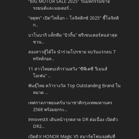
“BIG MOTOR SALE 2025” วันมหกรรมขาย
รถยนต์และมอเตอร์...
“จตุพร” เปิด“ไทล็อก – โลจิสติกซ์ 2025” ชี้โลจิสติ
ก...
บาโนบากิ แท็กทีม “บิวกิ้น” พรีเซนเตอร์คนล่าสุด
ชวน...
สองสาวสู้ได้ใจ นำร่วมโปรชาย จบวันแรกลบ 7
ทรัสต์กอล...
11 สาวไทยตบเท้าร่วมสวิง ”ซีพีเคซี วีเมนส์
โอเพ่น” ...
พันธุ์ไทย คว้ารางวัล Top Outstanding Brand ใน
หมวด ...
เทศกาลภาพยนตร์นานาชาติกรุงเทพมหานคร
2568 พร้อมยกระ...
InnovestX เดินหน้ารุกตลาด DR ต่อเนื่อง เปิดตัว
DR2...
เปิดตัว! HONOR Magic V5 สมาร์ตโฟนจอพับที่