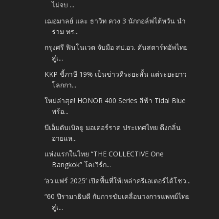
ไม่จบ ...
เฌอมาลย์ และ ธาวิท ควง 3 นักกอล์ฟไต้หวัน นำ
ร่วม ทร...
กรุงศรี ฟินโนเวต จับมือ สป.อว. ดันสตาร์ทอัพไทย
สู่เ...
KKP ชี้ภาษี 19% เป็นข่าวดีระยะสั้น แต่ระยะยาว
โลกกา...
ใหม่ล่าสุด! HONOR 400 Series สีฟ้า Tidal Blue
พร้อ...
บีเอ็มดับเบิลยู มอเตอร์ราด ประเทศไทย ดึงกลิ่น
อายแห...
แห่งแรกในไทย “THE COLLECTIVE One
Bangkok” โคเวิร์ก...
‘อว.แฟร์ 2025’ เปิดพื้นที่ให้เหล่าครีเอเตอร์ได้โชว...
“60 ปีรามาธิบดี กับการขับเคลื่อนวงการแพทย์ไทย
สู่เ...