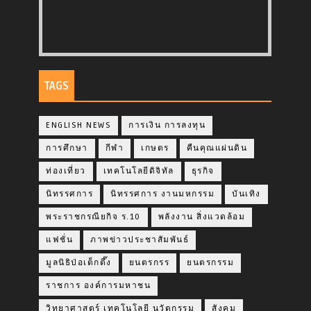
TAGS
ENGLISH NEWS
การเงิน การลงทุน
การศึกษา
กีฬา
เกษตร
คืนคุณแผ่นดิน
ท่องเที่ยว
เทคโนโลยีดิจิทัล
ธุรกิจ
นิทรรศการ
นิทรรศการ งานมหกรรม
บันเทิง
พระราชกรณียกิจ ร.10
พลังงาน สิ่งแวดล้อม
แฟชั่น
ภาพข่าวประชาสัมพันธ์
มูลนิธิป่อเต็กตึ๊ง
ยนตรกรร
ยนตรกรรม
ราชการ องค์การมหาชน
วิทยาศาสตร์ เทคโนโลยี นวัตกรรม
สังคม