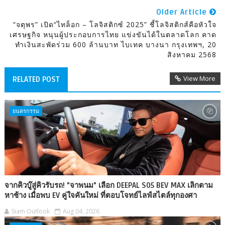
Older Article
“จตุพร” เปิด“ไทล็อก – โลจิสติกซ์ 2025” ชี้โลจิสติกส์คือหัวใจ
เศรษฐกิจ หนุนผู้ประกอบการไทย แข่งขันได้ในตลาดโลก คาด
ทำเงินสะพัดร่วม 600 ล้านบาท ไบเทค บางนา กรุงเทพฯ, 20
สิงหาคม 2568
View More
RELATED POST
ยนตรกรรม
จากคิวบู๊สู่คิวรับรถ! "จาพนม" เลือก DEEPAL S05 BEV MAX เลิกตาม
หาช้าง เมื่อพบ EV คู่ใจคันใหม่ ที่ตอบโจทย์ไลฟ์สไตล์ทุกองศา
Siam Outlook
Aug 04, 2026