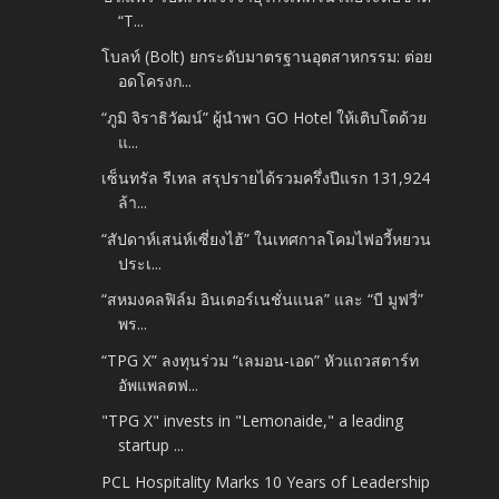
“T...
โบลท์ (Bolt) ยกระดับมาตรฐานอุตสาหกรรม: ต่อย
อดโครงก...
“ภูมิ จิราธิวัฒน์” ผู้นำพา GO Hotel ให้เติบโตด้วย
แ...
เซ็นทรัล รีเทล สรุปรายได้รวมครึ่งปีแรก 131,924
ล้า...
“สัปดาห์เสน่ห์เซี่ยงไฮ้” ในเทศกาลโคมไฟอวี้หยวน
ประเ...
“สหมงคลฟิล์ม อินเตอร์เนชั่นแนล” และ “บี มูฟวี่”
พร...
“TPG X” ลงทุนร่วม “เลมอน-เอด” หัวแถวสตาร์ท
อัพแพลตฟ...
"TPG X" invests in "Lemonaide," a leading
startup ...
PCL Hospitality Marks 10 Years of Leadership