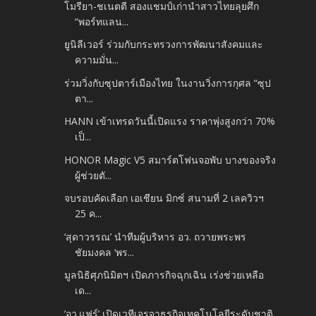
โมรียา-ชเนตตี สองแชมป์เก่านำสาวไทยลุยศึก
“พอร์ทแลน...
ยูนิลีเวอร์ ร่วมกับกระทรวงการพัฒนาสังคมและ
ความมั่น...
ร่วมวิ่งกับซุปตาร์เมืองไทย ในงานวิ่งการกุศล “ซุป
ตา...
HANN เข้าเทรดวันนี้เปิดแรง ราคาพุ่งสูงกว่า 70%
เป็...
HONOR Magic V5 สมาร์ตโฟนจอพับ บางของจริง
ผู้ช่วยตั...
จบรอบคัดเลือก เอเชียน มิกซ์ สนามที่ 2 เลควิวฯ
25 ค...
‘สุดาวรรณ’ นำทีมผู้บริหาร อว. ถวายพระพร
ชัยมงคล ‘พร...
มูลนิธิศุภนิมิตฯ เปิดภารกิจฉุกเฉิน เร่งช่วยเหลือ
เด...
‘อว.แฟร์’ เปิดเวทีเจรจาธุรกิจเทคโนโลยีระดับชาติ