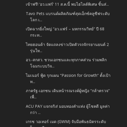
เข้าฟรี! ‘อว.แฟร์’ 11 ส.ค.นี้ พบไฮไลต์พิเศษ ชิ้นส่...
Tavo Pets แบรนด์ผลิตภัณฑ์สุดเอ็กซ์คลูซีฟระดับ
โลก เ...
เปิดฉากยิ่งใหญ่ “อว.แฟร์ – มหกรรมวิทย์” ปี 68
กระท...
ไทยฮอนด้า จัดแถลงข่าวเปิดตัวรถจักรยานยนต์ 2
รุ่นให...
อว.-สกสว. ชวนเอกชนและทุกภาคส่วน ร่วมพลิก
โฉมระบบวิจ...
ไมเนอร์ ฟู้ด รุกแผน “Passion for Growth” ตั้งเป้า
ท...
ภาครัฐ-เอกชน เดินหน้ารณรงค์ผู้หญิง “กล้าตรวจ”
เพื่...
ACU PAY แจกจริง! มอบทองคำแท่ง ผู้โชคดี มูลค่า
กว่า ...
เกรซ วอเทอร์ เมด (GWM) จับมือพันธมิตรระดับ