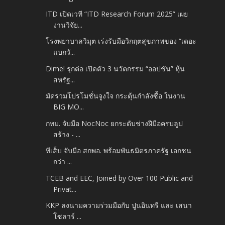
ITD เปิดเวที “ITD Research Forum 2025” เผย
งานวิจัย...
โรงพยาบาลวิมุต เร่งรับมือวิกฤตสุขภาพของ “เดอะ
แบกวั...
Dime! รุกต่อ เปิดตัว 3 นวัตกรรม “ออปชัน” หุ้น
สหรัฐ...
มัดรวมโปรโมชั่นจูงใจ กระตุ้นกำลังซื้อ ในงาน
BIG MO...
กทม. จับมือ NocNoc ยกระดับช่างฝีมือครบลูป
สร้าง - ...
ทีเส็บ จับมือ สกพอ. พร้อมพันธมิตรภาครัฐ เอกชน
กว่า ...
TCEB and EEC, Joined by Over 100 Public and
Privat...
KKP ลงนามความร่วมมือกับ ปูนอินทรี และ เสนา
โซลาร์ ...