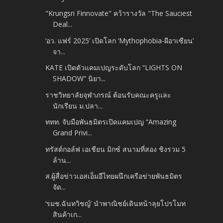
"Krungsri Finnovate" คว้ารางวัล "The Sauciest
Deal...
‘อว. แฟร์ 2025’ เปิดโลก ‘Mythophobia-ผีอาเซียน’
จา...
KATE เปิดตัวแคมเปญระดับโลก “LIGHTS ON
SHADOW” นิยา...
ราชวิทยาลัยจุฬาภรณ์ ต้อนรับคณะครูและ
นักเรียน ม.ปลา...
ททท. จับมือพันธมิตรเปิดแคมเปญ “Amazing
Grand Privi...
ทรัสต์กอล์ฟ เอเชียน มิกซ์ สนามที่สอง ชิงรวม 5
ล้าน...
ส.ผู้สื่อข่าวเอสเอ็มอีไทยผนึกเครือข่ายพันธมิตร
จัด...
‘รมช.ฉันทวิชญ์’ นำพาณิชย์เดินหน้าลุยโปรโมท
สินค้าเก...