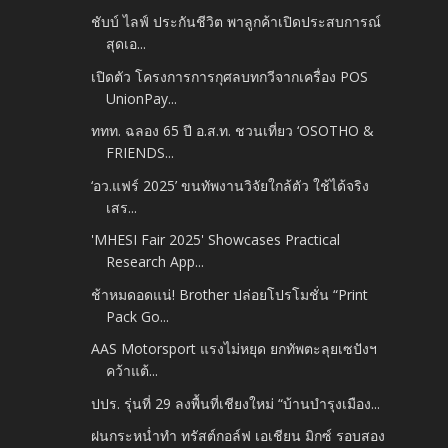
ชับบ์ ไลฟ์ ประกันชีวิต พาลูกค้าเปิดประสบการณ์
สุดเอ...
เปิดตัว โครงการการกุศลบทกวีจากเครื่อง POS
UnionPay...
ททท. ฉลอง 65 ปี อ.ส.ท. ชวนเที่ยว ‘OSOTHO &
FRIENDS...
‘อว.แฟร์ 2025’ ขนทัพงานวิจัยใกล้ตัว ใช้ได้จริง
เสร...
'MHESI Fair 2025' Showcases Practical
Research App...
ช้าหมดอดแน่! Brother ปล่อยโปรโมชั่น “Print
Pack Go...
AAS Motorsport แรงไม่หยุด ยกทัพตะลุยเซปังฯ
คว้าแต้...
ปปร. รุ่นที่ 29 ลงพื้นที่เชียงใหม่ “บ้านบำรุงเมือง...
ฝนกระหน่ำทำ ทรัสต์กอล์ฟ เอเชียน มิกซ์ รอบสอง