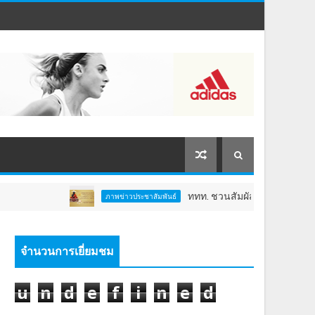
ททท. ชวนสัมผัสพลังแห่งศรัทธา ร่วมงาน "ห
ภาพข่าวประชาสัมพันธ์
จำนวนการเยี่ยมชม
u
n
d
e
f
i
n
e
d