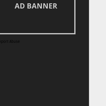
AD BANNER
eport Abuse