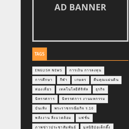
AD BANNER
TAGS
ENGLISH NEWS
การเงิน การลงทุน
การศึกษา
กีฬา
เกษตร
คืนคุณแผ่นดิน
ท่องเที่ยว
เทคโนโลยีดิจิทัล
ธุรกิจ
นิทรรศการ
นิทรรศการ งานมหกรรม
บันเทิง
พระราชกรณียกิจ ร.10
พลังงาน สิ่งแวดล้อม
แฟชั่น
ภาพข่าวประชาสัมพันธ์
มูลนิธิป่อเต็กตึ๊ง