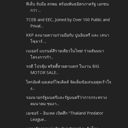
ทีเส็บ จับมือ สกพอ. พร้อมพันธมิตรภาครัฐ เอกชน
กว่า ...
TCEB and EEC, Joined by Over 100 Public and
Privat...
KKP ลงนามความร่วมมือกับ ปูนอินทรี และ เสนา
โซลาร์ ...
เบเยอร์ แบรนด์สีรายเดียวในไทย! ร่วมสัมมนา
โครงการกำ...
รถดี โปรคุ้ม พริตตี้สวยตาแตก! ในงาน BIG
MOTOR SALE...
ไทรอัมพ์ มอเตอร์ไซเคิลส์ จัดเต็มข้อเสนอสุดเร้าใจ
ง...
รองนายกรัฐมนตรีและรัฐมนตรีว่าการกระทรวง
คมนาคม ชมงา...
เอเซอร์ – อินเทล เปิดศึก “Thailand Predator
League...