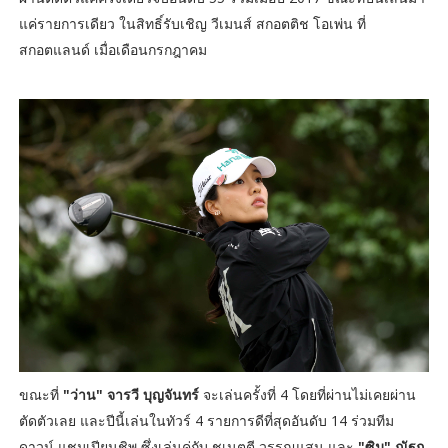
แค่รายการเดียว ในสิทธิ์รับเชิญ วีเมนส์ สกอตติช โอเพ่น ที่
สกอตแลนด์ เมื่อเดือนกรกฎาคม
ขณะที่
"ว่าน" จารวี บุญจันทร์
จะเล่นครั้งที่ 4 โดยที่ผ่านไม่เคยผ่าน
ตัดตัวเลย และปีนี้เล่นในทัวร์ 4 รายการดีที่สุดอันดับ 14 ร่วมทีม
ดาวน์ แชมเปียนชิพ ซึ่งเล่นคู่กับ ชเนตตี วรรณแสน และ
"ซิม" ณัฐก