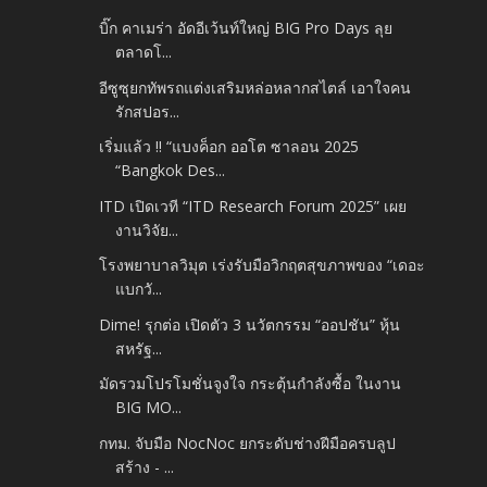
บิ๊ก คาเมร่า อัดอีเว้นท์ใหญ่ BIG Pro Days ลุย
ตลาดโ...
อีซูซุยกทัพรถแต่งเสริมหล่อหลากสไตล์ เอาใจคน
รักสปอร...
เริ่มแล้ว !! “แบงค็อก ออโต ซาลอน 2025
“Bangkok Des...
ITD เปิดเวที “ITD Research Forum 2025” เผย
งานวิจัย...
โรงพยาบาลวิมุต เร่งรับมือวิกฤตสุขภาพของ “เดอะ
แบกวั...
Dime! รุกต่อ เปิดตัว 3 นวัตกรรม “ออปชัน” หุ้น
สหรัฐ...
มัดรวมโปรโมชั่นจูงใจ กระตุ้นกำลังซื้อ ในงาน
BIG MO...
กทม. จับมือ NocNoc ยกระดับช่างฝีมือครบลูป
สร้าง - ...