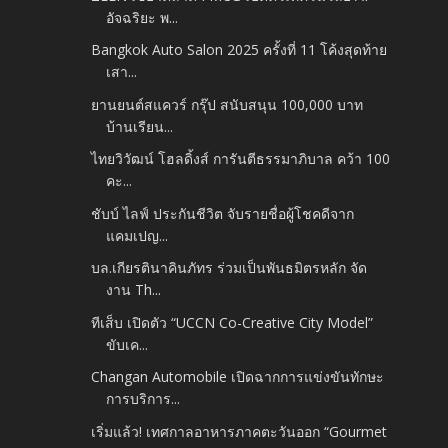
อัจฉริยะ พ...
Bangkok Auto Salon 2025 ครั้งที่ 11 โค้งสุดท้าย
เสา...
ยานยนต์สแควร์ กรุ๊ป สนับสนุน 100,000 บาท
บ้านเรียน...
ไทยวิวัฒน์ โฮลดิ้งส์ การันตีธรรมาภิบาล คว้า 100
คะ...
ชับบ์ ไลฟ์ ประกันชีวิต จับรายชื่อผู้โชคดีจาก
แคมเปญ...
บล.เกียรตินาคินภัทร ร่วมเป็นพันธมิตรหลัก จัด
งาน Th...
ทีเส็บ เปิดตัว “UCCN Co-Creative City Model”
ขับเค...
Changan Automobile เปิดฉากการแข่งขันทักษะ
การบริการ...
เริ่มแล้ว! เทศกาลอาหารภาคตะวันออก “Gourmet