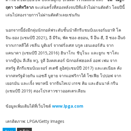
ฤตา วงศ์ทวีลาภ
จะเล่นครั้งที่สองหลังจบปีที่แล้วไม่ผ่านตัดตัว โดยปีนี้
เล่นไปสองรายการไม่ผ่านตัดตัวเลยเช่นกัน
นอกจากนี้ยังมีกลุ่มนักกอล์ฟระดับชั้นนำดีกรีแชมป์เมเจอร์มอาทิ โค
จิน-ยอง (แชมป์ปี 2021), อี มีริม, พัค ซอง-ฮยอน, จี อึน-ฮี, อี ชอง-อึน6
จากเกาหลีใต้ เซลีน บูติเยร์ จากฝรั่งเศส บรูค เฮนเดอร์สัน จาก
แคนาดา (แชมป์ปี 2015,2016) ฮินาโกะ ชิบุโนะ และยูกะ ซาโสะ
จากญี่ปุ่น ลีเลีย หวู, จูลี อิงคสเตอร์ นักกอล์ฟฮอลล์ ออฟ เฟม จาก
สหรัฐ ดีกรีแชมป์เมเจอร์ สเตซี ลูอิส(แชมป์ปี 2017) และเดเนียล คัง
จากสหรัฐด้วยกัน แอชลี บูฮาย จากแอฟริกาใต้ โซเฟีย โปปอฟ จาก
เยอรมัน และเจิ้ง หยาหนี จากจีนไทเป เกรซ คิม และฮันนาห์ กรีน
(แชมป์ปี 2019) สองโปรสาวชาวออสเตรเลียน
ข้อมูลเพิ่มเติมได้ที่เว็บไซต์
www.lpga.com
เครดิตภาพ: LPGA/Getty Images