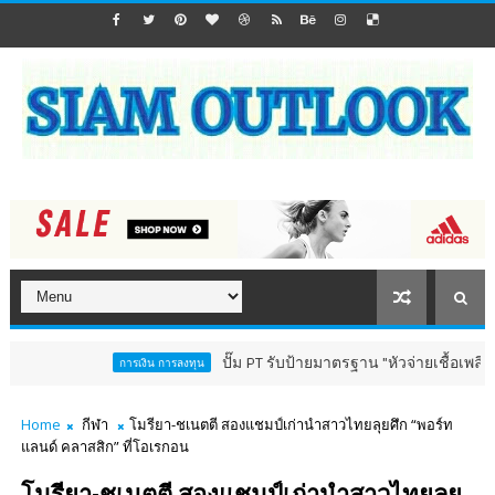
ปั๊ม PT รับป้ายมาตรฐาน "หัวจ่ายเชื้อเพลิงสีทอง" ตอกย้
การเงิน การลงทุน
Home
กีฬา
โมรียา-ชเนตตี สองแชมป์เก่านำสาวไทยลุยศึก “พอร์ท
แลนด์ คลาสสิก” ที่โอเรกอน