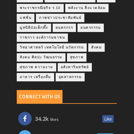
พระราชกรณียกิจ ร.10
พลังงาน สิ่งแวดล้อม
แฟชั่น
ภาพข่าวประชาสัมพันธ์
มูลนิธิป่อเต็กตึ๊ง
ยนตรกรร
ยนตรกรรม
ราชการ องค์การมหาชน
วิทยาศาสตร์ เทคโนโลยี นวัตกรรม
สังคม
สังคม ศิลปะ วัฒนธรรม
สุขภาพ
สุขภาพ ความงาม
อสังหาริมทรัพย์
อาหาร เครื่องดื่ม
อุตสาหกรรม
CONNECT WITH US
34.2k
Like
likes