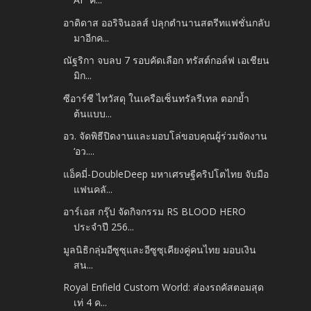
อาดิดาส ออริจินอลส์ ปลุกตำนานสตรีทแฟชั่นกลับ
มาอีกค...
ณัฐริกา จบลบ 7 รอบคัดเลือก ทรัสต์กอล์ฟ เอเชียน
มิก...
ซีอาร์ซี ไทวัสดุ ในเครือเซ็นทรัลรีเทล ตอกย้ำ
ต้นแบบ...
อว. จัดพิธีปิดงานและมอบโล่ขอบคุณผู้ร่วมจัดงาน
‘อว....
แอ็คมี่-DoubleDeep มหาเศรษฐีคริปโตไทย จับมือ
แฟนคลั...
อาร์เอส กรุ๊ป จัดกิจกรรม RS BLOOD HERO
ประจำปี 256...
มูลนิธิกลุ่มอีซูซุและอีซูซุเคียงคู่คนไทย มอบเงิน
สน...
Royal Enfield Custom World: ส่องรถคัสตอมสุด
เท่ 4 ค...