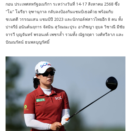
กอน ประเทศสหรัฐอเมริกา ระหว่างวันที่ 14-17 สิงหาคม 2568 ซึ่ง
"โม" โมรียา จุฑานุกาล กลับลงป้องกันแชมป์เธอด้วย พร้อมกับ
ชเนตตี วรรณแสน แชมป์ปี 2023 และนักกอล์ฟสาวไทยอีก 8 คน ทั้ง
ปาจรีย์ อนันต์นฤการ จัสมิน สุวัณณะปุระ อาภิชญา ยุบล วิชาณี มีชัย
จารวี บุญจันทร์ พรอนงค์ เพชรล้ำ รวมทั้ง ณัฐกฤตา วงศ์ทวีลาภ และ
ปัณณรัตน์ ธนพลบุญรัศมิ์