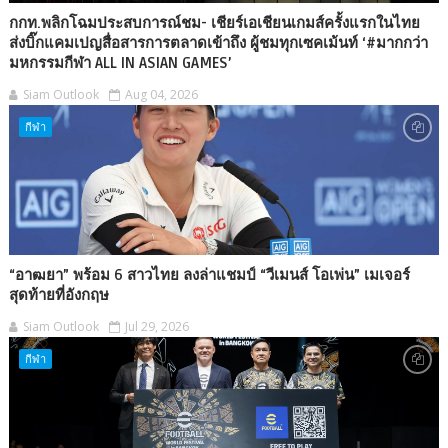
กกท.พลิกโฉมประสบการณ์ชม- เชียร์เอเชียนเกมส์ครั้งแรกในไทย
ส่งบิ๊กแคมเปญสื่อสารการตลาดเข้าถึง ผู้ชมทุกเซคเม้นท์ ‘#มากกว่า
มหกรรมกีฬา ALL IN ASIAN GAMES’
Siam Outlook
Aug 04, 2026
กีฬา
“อาฒยา” พร้อม 6 สาวไทย ลงล่าแชมป์ “วีเมนส์ โอเพ่น” เมเจอร์
สุดท้ายที่อังกฤษ
Siam Outlook
Jul 29, 2026
กีฬา