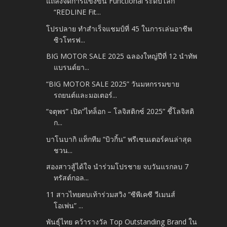
แถลงจัดการแข่งขัน Functional ระดับโลก
“REDLINE Fit...
โปรปลาย ทำสำเร็จแชมป์ที่ 45 ในการเล่นอาชีพ
ซิวโทรฟ...
BIG MOTOR SALE 2025 ฉลองใหญ่ปีที่ 12 นำทัพ
แบรนด์ยา...
“BIG MOTOR SALE 2025” วันมหกรรมขาย
รถยนต์และมอเตอร์...
“จตุพร” เปิด“ไทล็อก – โลจิสติกซ์ 2025” ชี้โลจิสติ
ก...
บาโนบากิ แท็กทีม “บิวกิ้น” พรีเซนเตอร์คนล่าสุด
ชวน...
สองสาวสู้ได้ใจ นำร่วมโปรชาย จบวันแรกลบ 7
ทรัสต์กอล...
11 สาวไทยตบเท้าร่วมสวิง ”ซีพีเคซี วีเมนส์
โอเพ่น” ...
พันธุ์ไทย คว้ารางวัล Top Outstanding Brand ใน