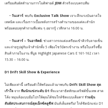
เตรียมสัมผัสตำนานการโมดิฟายด์
JDM
ตัวจริงแบบครบทีม
•
วันเสาร์
: พบกับ
Exclusive Talk Show
เจาะลึกแรงบันดาลใจ
เทคนิค และเรื่องราวเบื้องหลังการสร้างตำนานของแต่ละสำนัก
พร้อมตอบทุกคำถามที่แฟน ๆ อยากรู้ เวทีกลาง 16.00 น.
•
วันเสาร์ – วันอาทิตย์:
ช่วงสาวกรถแต่งเตรียมเข้าคิวรับลายเซ็น
และถ่ายรูปคู่กับเจ้าสำนักทั้ง 5 เพียงโชว์บัตรเข้างาน หรือใบเสร็จซื้อ
สินค้าภายในงาน ที่บูธ Highlight Japanese Cars E 161-162 เวลา
15.30 – 16.00 น.
D1 Drift Skill Show & Experience
ไม่เพียงเท่านี้ เตรียมตัวให้พร้อมแล้วมาพบกับ
Drift Skill Show สุด
เร้าใจ
จาก
ทีมนักแข่งระดับ D1
ที่จะมาสาธิตทักษะดริฟต์ขั้นเทพ สาด
โค้ง หมุนล้อแบบมือโปรให้คุณได้ชมใกล้ชิดแบบเต็มตา!
ร่วมลุ้น
สัมผัสประสบการณ์สุดเอ็กซ์คลูซีฟ
มันส์เต็มสตรีม! ใกล้ชิดนักแข่ง D1