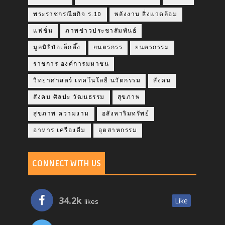
พระราชกรณียกิจ ร.10
พลังงาน สิ่งแวดล้อม
แฟชั่น
ภาพข่าวประชาสัมพันธ์
มูลนิธิป่อเต็กตึ๊ง
ยนตรกรร
ยนตรกรรม
ราชการ องค์การมหาชน
วิทยาศาสตร์ เทคโนโลยี นวัตกรรม
สังคม
สังคม ศิลปะ วัฒนธรรม
สุขภาพ
สุขภาพ ความงาม
อสังหาริมทรัพย์
อาหาร เครื่องดื่ม
อุตสาหกรรม
CONNECT WITH US
34.2k
Like
likes