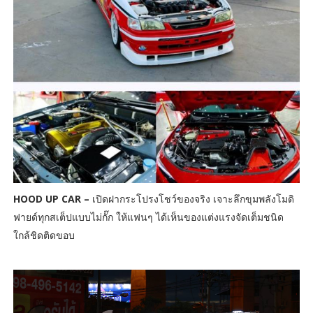
HOOD UP CAR –
เปิดฝากระโปรงโชว์ของจริง เจาะลึกขุมพลังโมดิ
ฟายด์ทุกสเต็ปแบบไม่กั๊ก ให้แฟนๆ ได้เห็นของแต่งแรงจัดเต็มชนิด
ใกล้ชิดติดขอบ