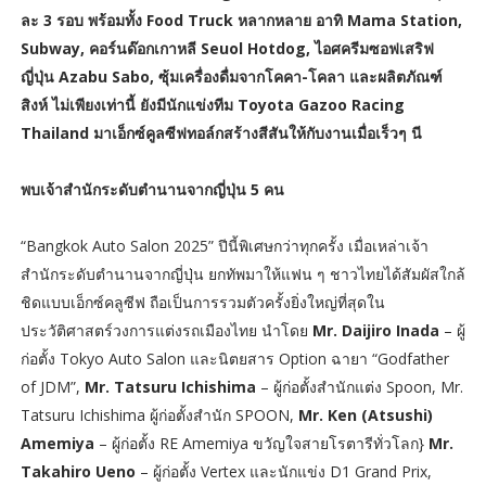
ละ 3 รอบ พร้อมทั้ง Food Truck หลากหลาย อาทิ Mama Station,
Subway, คอร์นด๊อกเกาหลี Seuol Hotdog, ไอศครีมซอฟเสริฟ
ญี่ปุ่น Azabu Sabo, ซุ้มเครื่องดื่มจากโคคา-โคลา และผลิตภัณฑ์
สิงห์ ไม่เพียงเท่านี้ ยังมีนักแข่งทีม Toyota Gazoo Racing
Thailand มาเอ็กซ์คูลซีฟทอล์กสร้างสีสันให้กับงานเมื่อเร็วๆ นี
พบเจ้าสำนักระดับตำนานจากญี่ปุ่น 5 คน
“Bangkok Auto Salon 2025” ปีนี้พิเศษกว่าทุกครั้ง เมื่อเหล่าเจ้า
สำนักระดับตำนานจากญี่ปุ่น ยกทัพมาให้แฟน ๆ ชาวไทยได้สัมผัสใกล้
ชิดแบบเอ็กซ์คลูซีฟ ถือเป็นการรวมตัวครั้งยิ่งใหญ่ที่สุดใน
ประวัติศาสตร์วงการแต่งรถเมืองไทย นำโดย
Mr. Daijiro Inada
– ผู้
ก่อตั้ง Tokyo Auto Salon และนิตยสาร Option ฉายา “Godfather
of JDM”,
Mr. Tatsuru Ichishima
– ผู้ก่อตั้งสำนักแต่ง Spoon, Mr.
Tatsuru Ichishima ผู้ก่อตั้งสำนัก SPOON,
Mr. Ken (Atsushi)
Amemiya
– ผู้ก่อตั้ง RE Amemiya ขวัญใจสายโรตารีทั่วโลก}
Mr.
Takahiro Ueno
– ผู้ก่อตั้ง Vertex และนักแข่ง D1 Grand Prix,