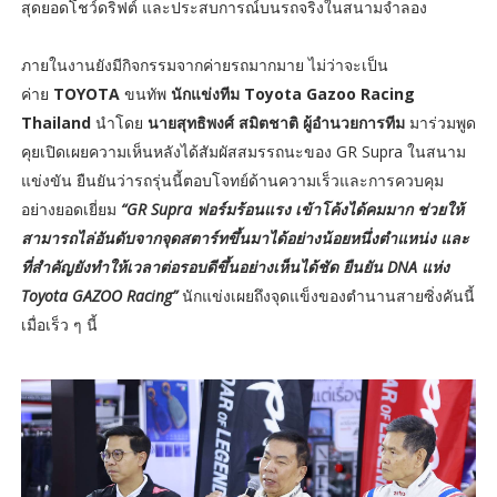
สุดยอดโชว์ดริฟต์ และประสบการณ์บนรถจริงในสนามจำลอง
ภายในงานยังมีกิจกรรมจากค่ายรถมากมาย ไม่ว่าจะเป็น
ค่าย
TOYOTA
ขนทัพ
นักแข่งทีม
Toyota Gazoo Racing
Thailand
นำโดย
นายสุทธิพงศ์ สมิตชาติ
ผู้อำนวยการทีม
มาร่วมพูด
คุยเปิดเผยความเห็นหลังได้สัมผัสสมรรถนะของ GR Supra ในสนาม
แข่งขัน ยืนยันว่ารถรุ่นนี้ตอบโจทย์ด้านความเร็วและการควบคุม
อย่างยอดเยี่ยม
“GR Supra ฟอร์มร้อนแรง เข้าโค้งได้คมมาก ช่วยให้
สามารถไล่อันดับจากจุดสตาร์ทขึ้นมาได้อย่างน้อยหนึ่งตำแหน่ง และ
ที่สำคัญยังทำให้เวลาต่อรอบดีขึ้นอย่างเห็นได้ชัด ยืนยัน DNA แห่ง
Toyota GAZOO Racing”
นักแข่งเผยถึงจุดแข็งของตำนานสายซิ่งคันนี้
เมื่อเร็ว ๆ นี้