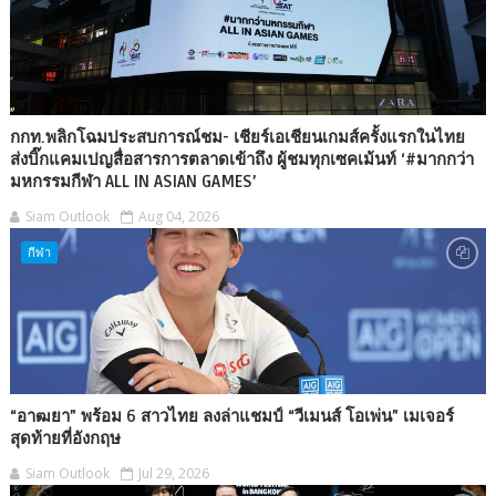
กกท.พลิกโฉมประสบการณ์ชม- เชียร์เอเชียนเกมส์ครั้งแรกในไทย
ส่งบิ๊กแคมเปญสื่อสารการตลาดเข้าถึง ผู้ชมทุกเซคเม้นท์ ‘#มากกว่า
มหกรรมกีฬา ALL IN ASIAN GAMES’
Siam Outlook
Aug 04, 2026
กีฬา
“อาฒยา” พร้อม 6 สาวไทย ลงล่าแชมป์ “วีเมนส์ โอเพ่น” เมเจอร์
สุดท้ายที่อังกฤษ
Siam Outlook
Jul 29, 2026