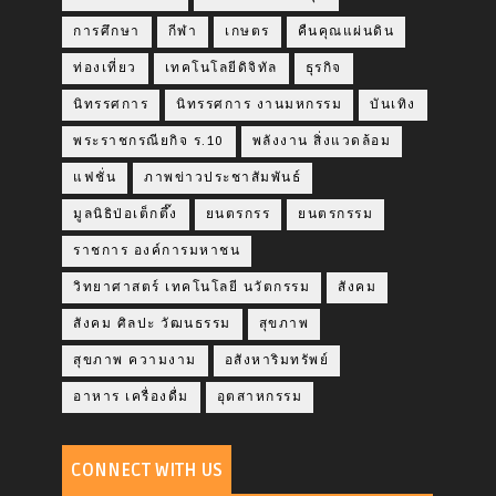
การศึกษา
กีฬา
เกษตร
คืนคุณแผ่นดิน
ท่องเที่ยว
เทคโนโลยีดิจิทัล
ธุรกิจ
นิทรรศการ
นิทรรศการ งานมหกรรม
บันเทิง
พระราชกรณียกิจ ร.10
พลังงาน สิ่งแวดล้อม
แฟชั่น
ภาพข่าวประชาสัมพันธ์
มูลนิธิป่อเต็กตึ๊ง
ยนตรกรร
ยนตรกรรม
ราชการ องค์การมหาชน
วิทยาศาสตร์ เทคโนโลยี นวัตกรรม
สังคม
สังคม ศิลปะ วัฒนธรรม
สุขภาพ
สุขภาพ ความงาม
อสังหาริมทรัพย์
อาหาร เครื่องดื่ม
อุตสาหกรรม
CONNECT WITH US