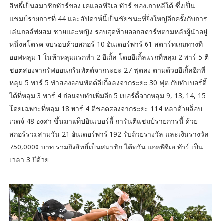
สิทธิ์เป็นสมาชิกทัวร์ของ เคแอลพีจีเอ ทัวร์ ของเกาหลีใต้ ซึ่งเป็น
แชมป์รายการที่ 44 และสัปดาห์นี้เป็นชัยชนะที่ยิ่งใหญ่อีกครั้งกับการ
เล่นกอล์ฟผสม ชายและหญิง รอบสุดท้ายออกสตาร์ทตามหลังผู้นำอยู่
หนึ่งสโตรค จบรอบด้วยสกอร์ 10 อันเดอร์พาร์ 61 สตาร์ทเกมทางที
ออฟหลุม 1 ในห้าหลุมแรกทำ 2 อีเกิ้ล โดยอีเกิ้ลแรกที่หลุม 2 พาร์ 5 ตี
ชอตสองจากรัฟออนกรีนพัตต์จากระยะ 27 ฟุตลง ตามด้วยอีเกิ้ลอีกที่
หลุม 5 พาร์ 5 ทำสองออนพัตต์อีเกิ้ลลงจากระยะ 30 ฟุต กับทำเบอร์ดี้
ได้ที่หลุม 3 พาร์ 4 ก่อนจบทำเพิ่มอีก 5 เบอร์ดี้จากหลุม 9, 13, 14, 15
โดยเฉพาะที่หลุม 18 พาร์ 4 ตีชอตสองจากระยะ 114 หลาด้วยล็อบ
เวดจ์ 48 องศา ขึ้นมาแท็ปอินเบอร์ดี้ การันตีแชมป์รายการนี้ ด้วย
สกอร์รวมสามวัน 21 อันเดอร์พาร์ 192 รับถ้วยรางวัล และเงินรางวัล
750,0000 บาท รวมถึงสิทธิ์เป็นสมาชิก ไต้หวัน แอลพีจีเอ ทัวร์ เป็น
เวลา 3 ปีด้วย