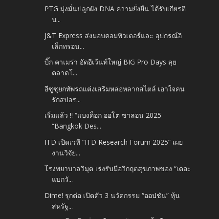
PTG มุ่งมั่นปลูกฝัง DNA ความยั่งยืน ได้รับเกียรติ
บ...
J&T Express ส่งมอบคอมพิวเตอร์และ อุปกรณ์อิ
เล็กทรอน...
บิ๊ก คาเมร่า อัดอีเว้นท์ใหญ่ BIG Pro Days ลุย
ตลาดโ...
อีซูซุยกทัพรถแต่งเสริมหล่อหลากสไตล์ เอาใจคน
รักสปอร...
เริ่มแล้ว !! “แบงค็อก ออโต ซาลอน 2025
“Bangkok Des...
ITD เปิดเวที “ITD Research Forum 2025” เผย
งานวิจัย...
โรงพยาบาลวิมุต เร่งรับมือวิกฤตสุขภาพของ “เดอะ
แบกวั...
Dime! รุกต่อ เปิดตัว 3 นวัตกรรม “ออปชัน” หุ้น
สหรัฐ...