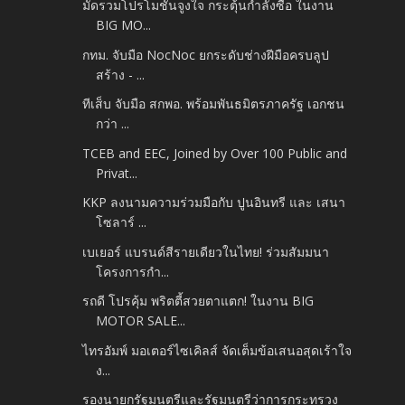
มัดรวมโปรโมชั่นจูงใจ กระตุ้นกำลังซื้อ ในงาน
BIG MO...
กทม. จับมือ NocNoc ยกระดับช่างฝีมือครบลูป
สร้าง - ...
ทีเส็บ จับมือ สกพอ. พร้อมพันธมิตรภาครัฐ เอกชน
กว่า ...
TCEB and EEC, Joined by Over 100 Public and
Privat...
KKP ลงนามความร่วมมือกับ ปูนอินทรี และ เสนา
โซลาร์ ...
เบเยอร์ แบรนด์สีรายเดียวในไทย! ร่วมสัมมนา
โครงการกำ...
รถดี โปรคุ้ม พริตตี้สวยตาแตก! ในงาน BIG
MOTOR SALE...
ไทรอัมพ์ มอเตอร์ไซเคิลส์ จัดเต็มข้อเสนอสุดเร้าใจ
ง...
รองนายกรัฐมนตรีและรัฐมนตรีว่าการกระทรวง