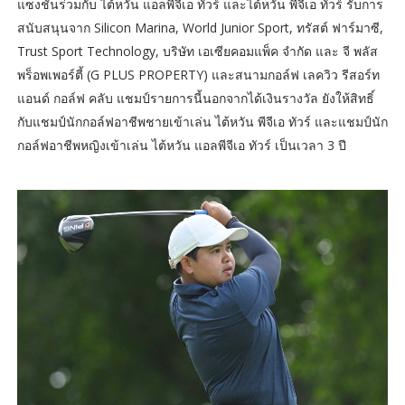
แซงชั่นร่วมกับ ไต้หวัน แอลพีจีเอ ทัวร์ และไต้หวัน พีจีเอ ทัวร์ รับการ
สนับสนุนจาก Silicon Marina, World Junior Sport, ทรัสต์ ฟาร์มาซี,
Trust Sport Technology, บริษัท เอเซียคอมแพ็ค จำกัด และ จี พลัส
พร็อพเพอร์ตี้ (G PLUS PROPERTY) และสนามกอล์ฟ เลควิว รีสอร์ท
แอนด์ กอล์ฟ คลับ แชมป์รายการนี้นอกจากได้เงินรางวัล ยังให้สิทธิ์
กับแชมป์นักกอล์ฟอาชีพชายเข้าเล่น ไต้หวัน พีจีเอ ทัวร์ และแชมป์นัก
กอล์ฟอาชีพหญิงเข้าเล่น ไต้หวัน แอลพีจีเอ ทัวร์ เป็นเวลา 3 ปี