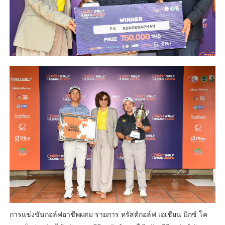
การแข่งขันกอล์ฟอาชีพผสม รายการ ทรัสต์กอล์ฟ เอเชียน มิกซ์ โค