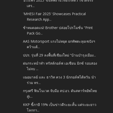
‘อว.แฟร์ 2025’ ขนทัพงานวิจัยใกล้ตัว ใช้ได้จริง
เสร...
'MHESI Fair 2025' Showcases Practical
Research App...
ช้าหมดอดแน่! Brother ปล่อยโปรโมชั่น “Print
Pack Go...
AAS Motorsport แรงไม่หยุด ยกทัพตะลุยเซปังฯ
คว้าแต้...
ปปร. รุ่นที่ 29 ลงพื้นที่เชียงใหม่ “บ้านบำรุงเมือง...
ฝนกระหน่ำทำ ทรัสต์กอล์ฟ เอเชียน มิกซ์ รอบสอง
ไม่จบ ...
เฌอมาลย์ และ ธาวิท ควง 3 นักกอล์ฟไต้หวัน นำ
ร่วม ทร...
กรุงศรี ฟินโนเวต จับมือ สป.อว. ดันสตาร์ทอัพไทย
สู่เ...
KKP ชี้ภาษี 19% เป็นข่าวดีระยะสั้น แต่ระยะยาว
โลกกา...