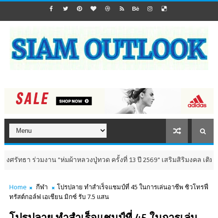
งาน "ห่มผ้าหลวงปู่ทวด ครั้งที่ 13 ปี 2569" เสริมสิริมงคล เติมพลังใจ 8-9 สิ
Home
กีฬา
โปรปลาย ทำสำเร็จแชมป์ที่ 45 ในการเล่นอาชีพ ซิวโทรฟี่
ทรัสต์กอล์ฟ เอเชียน มิกซ์ รับ 7.5 แสน