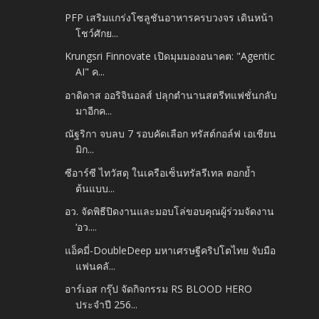
PFP เสริมแกร่งโซลูชันอาหารครบวงจร เดินหน้า
โชว์ศักย...
Krungsri Finnovate เปิดมุมมองอนาคต: "Agentic
AI" ค...
อาดิดาส ออริจินอลส์ ปลุกตำนานสตรีทแฟชั่นกลับ
มาอีกค...
ณัฐริกา จบลบ 7 รอบคัดเลือก ทรัสต์กอล์ฟ เอเชียน
มิก...
ซีอาร์ซี ไทวัสดุ ในเครือเซ็นทรัลรีเทล ตอกย้ำ
ต้นแบบ...
อว. จัดพิธีปิดงานและมอบโล่ขอบคุณผู้ร่วมจัดงาน
‘อว....
แอ็คมี่-DoubleDeep มหาเศรษฐีคริปโตไทย จับมือ
แฟนคลั...
อาร์เอส กรุ๊ป จัดกิจกรรม RS BLOOD HERO
ประจำปี 256...