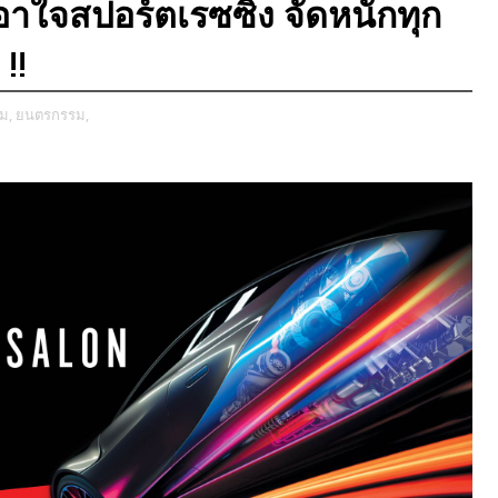
าใจสปอร์ตเรซซิ่ง จัดหนักทุก
!!
ม,
ยนตรกรรม,