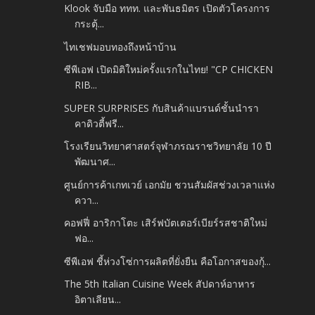
Klook จับมือ ททท. และพันธมิตร เปิดตัวโครงการ
กระตุ้...
ไทเชฟมอบทองถึงหน้าบ้าน
ซีพีเอฟ เปิดมิติใหม่ครั้งแรกในไทย! "CP CHICKEN
RIB...
SUPER SURPRISES กับสินค้าแบรนด์ชั้นนำรา
คาดิวตี้ฟรี...
โรงเรียนวิทยาศาสตร์จุฬาภรณราชวิทยาลัย 10 ปี
พัฒนาศ...
ศูนย์การค้าเกทเวย์ เอกมัย ชวนสัมผัสช่วงเวลาแห่ง
ควา...
คอฟฟี่ อาริกาโตะ เสิร์ฟบัตเตอร์เบียร์รสชาติใหม่
ฟอ...
ซีพีเอฟ ชี้ห่วงโซ่การผลิตที่ยั่งยืน คือโอกาสของกุ้...
The 5th Italian Cuisine Week สัปดาห์อาหาร
อิตาเลียน...