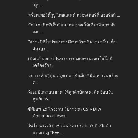
“ศูน...
พร็อพเพอร์ตี้กูรู ไทยแลนด์ พร็อพเพอร์ตี้ อวอร์ดส์ ...
บัตรเครดิตทีเอ็มบีและธนชาต ให้เที่ยวฟินกว่าที่
เคย ...
"สร้างมิติใหม่ของการศึกษาวิชาชีพระยะสั้น เซ็น
สัญญา...
เปิดแล้วอย่างเป็นทางการ มหกรรมเทคโนโลยี
เครื่องจักร...
หอการค้าญี่ปุ่น-กรุงเทพฯ จับมือ ซีพีเอฟ ร่วมสร้าง
ค...
ทีเอ็มบีและธนชาต ให้ลูกค้าบัตรเครดิตช้อปใน
ศูนย์การ...
ซีพีเอฟ 25 โรงงาน รับรางวัล CSR-DIW
Continuous Awa...
ไซโก พรอสเปกซ์ ฉลองครบรอบ 55 ปี เปิดตัว
แคมเปญ “Kee...