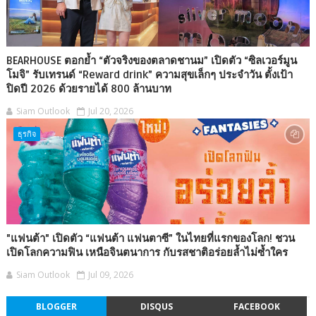
BEARHOUSE ตอกย้ำ “ตัวจริงของตลาดชานม” เปิดตัว “ซิลเวอร์มูน
โมจิ” รับเทรนด์ “Reward drink” ความสุขเล็กๆ ประจำวัน ตั้งเป้า
ปิดปี 2026 ด้วยรายได้ 800 ล้านบาท
Siam Outlook
Jul 20, 2026
ธุรกิจ
"แฟนต้า" เปิดตัว “แฟนต้า แฟนตาซี” ในไทยที่แรกของโลก! ชวน
เปิดโลกความฟิน เหนือจินตนาการ กับรสชาติอร่อยล้ำไม่ซ้ำใคร
Siam Outlook
Jul 09, 2026
BLOGGER
DISQUS
FACEBOOK