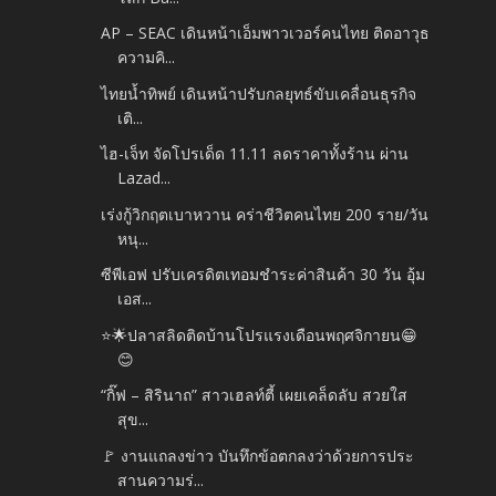
AP – SEAC เดินหน้าเอ็มพาวเวอร์คนไทย ติดอาวุธ
ความคิ...
ไทยน้ำทิพย์ เดินหน้าปรับกลยุทธ์ขับเคลื่อนธุรกิจ
เติ...
ไฮ-เจ็ท จัดโปรเด็ด 11.11 ลดราคาทั้งร้าน ผ่าน
Lazad...
เร่งกู้วิกฤตเบาหวาน คร่าชีวิตคนไทย 200 ราย/วัน
หนุ...
ซีพีเอฟ ปรับเครดิตเทอมชำระค่าสินค้า 30 วัน อุ้ม
เอส...
⭐️🌟ปลาสลิดติดบ้านโปรแรงเดือนพฤศจิกายน😁
😊
“กิ๊ฟ – สิรินาถ” สาวเฮลท์ตี้ เผยเคล็ดลับ สวยใส
สุข...
🚩 งานแถลงข่าว บันทึกข้อตกลงว่าด้วยการประ
สานความร่...