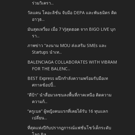
ร่วมวิเครา...
วัลแคน โคอะลิชั่น จับมือ DEPA และพันธมิตร ติด
อาวุธ...
มันสุดเหวี่ยง เมื่อ 7 VJสุดฮอต จาก BIGO LIVE บุก
รา...
ภาพข่าว “ลงนาม MOU ส่งเสริม SMEs และ
Startups นำเท...
BALENCIAGA COLLABORATES WITH VIBRAM
FOR THE BALENC...
BEST Express ผนึกกำลังความพร้อมรับมือเท
ศกาลช้อปปิ้...
“ดีป้า” นำสื่อมวลชนลงพื้นที่ภาคเหนือ ติดความ
ความก้...
“ครูเบล” ผู้หญิงคนแรกที่เคยได้รับ 16 ทุนแลก
เปลี่ยน...
ที่สุดแห่งปีกับปรากฎการณ์แฟชั่นโชว์เด็กระดับ
โลก Ba...