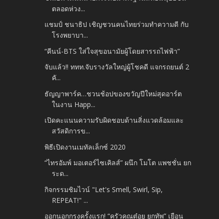
ตลอดห่วง...
แชมป์ ชนาธิป เชิญชวนคนไทยร่วมทำความดี กับ
โรงพยาบา...
“คีนน์-BTS ใส่ใจสุขอนามัยผู้โดยสารรถไฟฟ้า”
จับแล้ว!! ททท.จับรางวัลใหญ่ผู้โชคดี แจกรถยนต์ 2
คั...
ธัญญาพาร์ค…ชวนช้อปของขวัญปีใหม่สุดอาร์ต
ในงาน Happ...
เปิดคะแนนความรับผิดชอบด้านสิ่งแวดล้อมและ
สวัสดิการข...
พิธีเปิดงานเมทัลเล็กซ์ 2020
“ไทรอัมพ์ มอเตอร์ไซเคิลส์” ผนึก โมโต แพชชั่น ยก
ระด...
กิจกรรมชิมไวน์ "Let's Smell, Swirl, Sip,
REPEAT!" ...
ออกนอกกรุงครั้งแรก! “ครัวคุณต๋อย ยกทัพ” เยือน