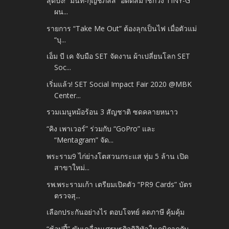
สุดปัง! “มิ้นท์-กุญช์ภัสส์” อดีตสมาชิกวง TINY-G
ผน...
รายการ “Take Me Out” ต้องลุกเป็นไฟ เมื่อตัวแม่
“บุ...
เอ็ม บี เค จับมือ SET จัดงาน ผ้าเปลี่ยนโลก SET
Soc...
เริ่มแล้ว! SET Social Impact Fair 2020 @MBK
Center...
รวมเมนูหม้อร้อน 3 สัญชาติ ซดคลายหนาว
“คิง เพาเวอร์” ร่วมกับ “GoPro” และ
“Mentagram” จัด...
พระราม9 ไก่ย่างโตสวนกระแส ทุ่ม 5 ล้าน เปิด
สาขาใหม่...
รพ.พระรามเก้า เตรียมเปิดตัว “PR9 Cards” บัตร
ตรวจสุ...
เลือกประกันอย่างไร ตอบโจทย์ ลดภาษี คุ้มคุ้ม
“ช้อปปี้” ขับเคลื่อนเศรษฐกิจดิจิทัลในภูมิภาคกับ