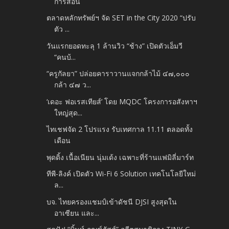
การสอน
ตลาดหลักทรัพย์ฯ จัด SET in the City 2020 “ปรับ
ตัว ...
วันแรกยอดทะลุ 1 ล้านวิว “ช้าง” เปิดตัวเอ็มวี
“คนบ้...
“ครูกัลยา” ปล่อยคาราวานแจกกล้าไม้ ๔๗,๐๐๐
กล้า ๔๗ ว...
‘เดอะ ฟอเรสเทียส์’ โดย MQDC โครงการอสังหาฯ
ใหญ่สุด...
ไทเชฟจัด 2 โปรแรง รับเทศกาล 11.11 ตลอดทั้ง
เดือน
พุดดิ้ง เนื้อเนียน นุ่มเด้ง เฉพาะที่ร้านแฟมิลี่มาร์ท
ทีพี-ลิงค์ เปิดตัว Wi-Fi 6 Solution เทคโนโลยีใหม่
ล...
บจ. ไทยครองแชมป์เข้าดัชนี DJSI สูงสุดใน
อาเซียน และ...