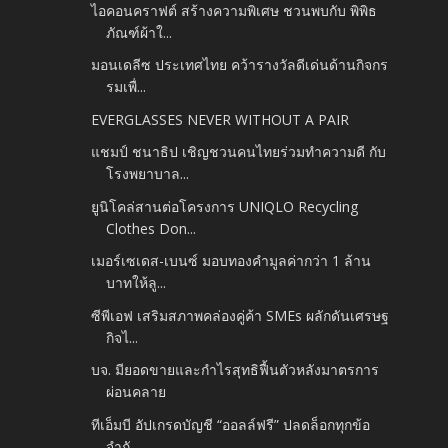
ไอคอนคราฟต์ สร้างความพิเศษ ชวนพบกับ พิพิธ
ภัณฑ์ผ้าใ...
มอนเดลีซ ประเทศไทย คว้ารางวัลดีเด่นด้านกิจกร
รมเพื่...
EVERGLASSES NEVER WITHOUT A PAIR
แชมป์ ชนาธิป เชิญชวนคนไทยร่วมทำความดี กับ
โรงพยาบาล...
ยูนิโคล่สานต่อโครงการ UNIQLO Recycling
Clothes Don...
เมอร์เซเดส-เบนซ์ มอบทองคำมูลค่ากว่า 1 ล้าน
บาทให้ลู...
ซีพีเอฟ เสริมสภาพคล่องคู่ค้า SMEs ผลักดันเศรษฐ
กิจไ...
บจ. มียอดขายและกำไรสุทธิฟื้นตัวหลังมาตรการ
ผ่อนคลาย
ทีเอ็มบี อัปเกรดบัญชี “ออลล์ฟรี” ปลดล็อกทุกข้อ
จำกั...