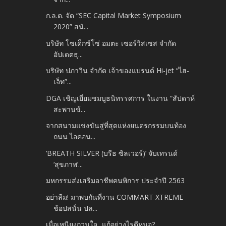
ก.ล.ต. จัด “SEC Capital Market Symposium
2020” สนั...
บริษัท โซเด็กซ์โซ่ อมตะ เซอร์วิสเซส จำกัด
อัปเดตธุ...
บริษัท ปภาวิน จำกัด เจ้าของแบรนด์ Hi-jet “ไฮ-
เจ็ท”...
DGA เชิญเยี่ยมชมบูธนิทรรศการ ในงาน “สัปดาห์
สะพานข้...
จากสนามแข่งขันสู่ที่สุดแห่งยนตรกรรมบนท้อง
ถนน ไอคอน...
‘BREATH SILVER (บรีธ ซิลเวอร์)’ จับเทรนด์
‘สุขภาพ’...
มหกรรมส่งเสริมอาชีพคนพิการ ประจำปี 2563
อย่าลืม! มาพบกันที่งาน COMMART XTREME
ช้อปสนั่น ปล...
เมื่อเหนียงกวนใจ...แก้อย่างไรดีหนอ?