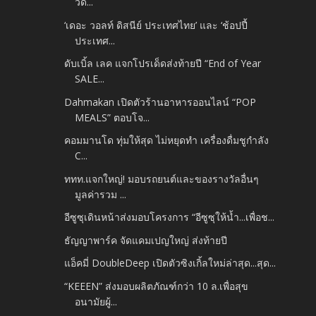
วิด...
‘เดอะ วอลท์ ดิสนีย์ ประเทศไทย’ และ ‘ช้อปปี้
ประเทศ...
ดับเบิ้ล เลค แจกโปรเด็ดส่งท้ายปี “End of Year
SALE...
Dahmakan เปิดตัวร้านอาหารออนไลน์ “POP
MEALS” ตอบโจ...
คอมมานโด ทุ่มให้สุด ไม่หยุดทำ เครื่องดื่มชูกำลัง
C...
ททท.แจกใหญ่! มอบรถยนต์และของรางวัลอื่นๆ
มูลค่ารวม ...
อีซูซุเดินหน้าส่งมอบโครงการ “อีซูซุให้น้ำ...เพื่อช...
ธัญญาพาร์ค จัดแคมเปญใหญ่ ส่งท้ายปี
แอ็คมี่ DoubleDeep เปิดตัวซิงเกิ้ลใหม่ล่าสุด...สุด...
“KEEEN” ส่งมอบผลิตภัณฑ์กว่า 10 ล.เพื่อสุข
อนามัยผู้...