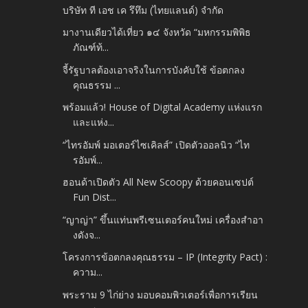
บริษัท ที เอช เค รึทึม (ไทยแลนด์) จำกัด
มางานเดียวได้เที่ยว ๑๔ จังหวัด “มหกรรมพิพิธ
ภัณฑ์ท้...
จี้รัฐบาลต้องเอาจริงในการบังคับใช้ ข้อตกลง
คุณธรรม ...
พร้อมแล้ว! House of Digital Academy แห่งแรก
และแห่ง...
“ไทรอัมพ์ มอเตอร์ไซเคิลส์” เปิดตัวออลนิว “ไท
รอัมพ์...
ฮอนด้าเปิดตัว All New Scoopy ด้วยคอนเซปต์
Fun Dist...
“ญาญ่า” ขึ้นแท่นพรีเซนเตอร์คนใหม่ เครื่องสำอา
งดังจ...
โครงการข้อตกลงคุณธรรม – IP (Integrity Pact) :
ความ...
พระราม 9 ไก่ย่าง มอบคอมพิวเตอร์เพื่อการเรียน