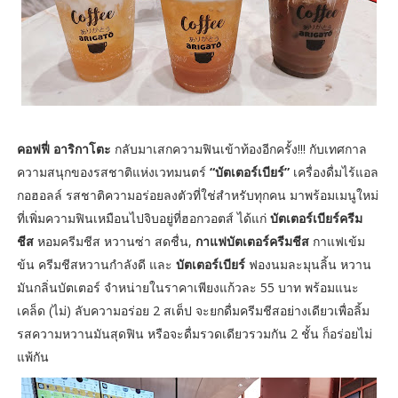
คอฟฟี่ อาริกาโตะ
กลับมาเสกความฟินเข้าท้องอีกครั้ง!!! กับเทศกาล
ความสนุกของรสชาติแห่งเวทมนตร์
“บัตเตอร์เบียร์”
เครื่องดื่มไร้แอล
กอฮอลล์ รสชาติความอร่อยลงตัวที่ใช่สำหรับทุกคน มาพร้อมเมนูใหม่
ที่เพิ่มความฟินเหมือนไปจิบอยู่ที่ฮอกวอตส์ ได้แก่
บัตเตอร์เบียร์ครีม
ชีส
หอมครีมชีส หวานซ่า สดชื่น,
กาแฟบัตเตอร์ครีมชีส
กาแฟเข้ม
ข้น ครีมชีสหวานกำลังดี และ
บัตเตอร์เบียร์
ฟองนมละมุนลิ้น หวาน
มันกลิ่นบัตเตอร์ จำหน่ายในราคาเพียงแก้วละ 55 บาท พร้อมแนะ
เคล็ด (ไม่) ลับความอร่อย 2 สเต็ป จะยกดื่มครีมชีสอย่างเดียวเพื่อลิ้ม
รสความหวานมันสุดฟิน หรือจะดื่มรวดเดียวรวมกัน 2 ชั้น ก็อร่อยไม่
แพ้กัน