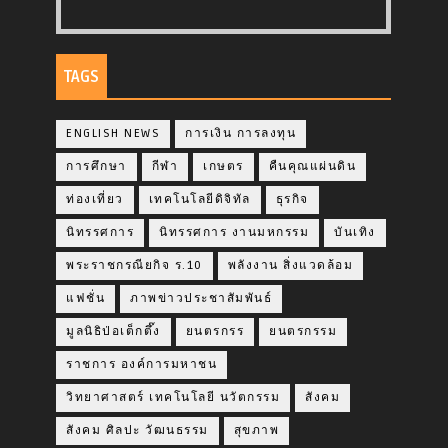
TAGS
ENGLISH NEWS
การเงิน การลงทุน
การศึกษา
กีฬา
เกษตร
คืนคุณแผ่นดิน
ท่องเที่ยว
เทคโนโลยีดิจิทัล
ธุรกิจ
นิทรรศการ
นิทรรศการ งานมหกรรม
บันเทิง
พระราชกรณียกิจ ร.10
พลังงาน สิ่งแวดล้อม
แฟชั่น
ภาพข่าวประชาสัมพันธ์
มูลนิธิป่อเต็กตึ๊ง
ยนตรกรร
ยนตรกรรม
ราชการ องค์การมหาชน
วิทยาศาสตร์ เทคโนโลยี นวัตกรรม
สังคม
สังคม ศิลปะ วัฒนธรรม
สุขภาพ