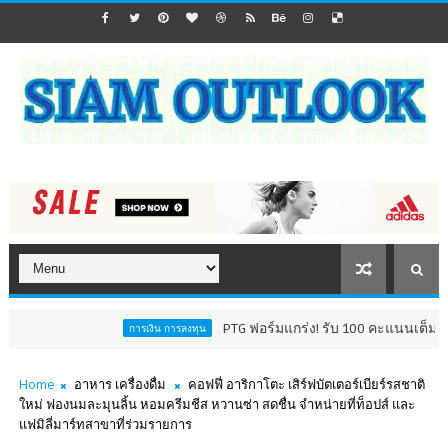
PTG ฟอร์มแกร่ง! รับ 100 คะแนนเต็ม AGM Checkl
การเงิน การลงทุน
Home
อาหาร เครื่องดื่ม
คอฟฟี่ อาริกาโตะ เสิร์ฟบัตเตอร์เบียร์รสชาติ
ใหม่ ฟองนมละมุนลิ้น หอมครีมชีส หวานซ่า สดชื่น จำหน่ายที่ท็อปส์ และ
แฟมิลี่มาร์ทสาขาที่ร่วมรายการ