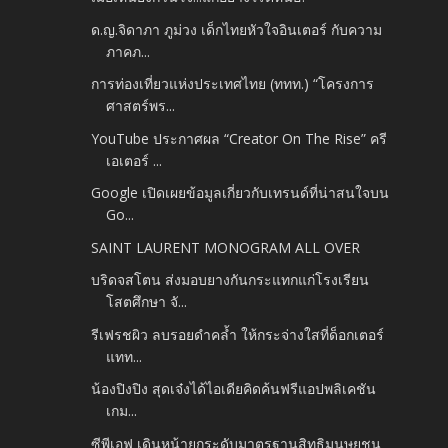
ด.ญ.จิดาภา ภูม่วง เด็กไทยหัวใจอินเตอร์ กับความ
ภาคภ...
การท่องเที่ยวแห่งประเทศไทย (ททท.) “โครงการ
ศาสตร์พร...
YouTube ประกาศผล “Creator On The Rise” ครี
เอเตอร์ ...
Google เปิดเผยข้อมูลเกี่ยวกับเทรนด์ที่น่าสนใจบน
Go...
SAINT LAURENT MONOGRAM ALL OVER
บริดจสโตน ส่งมอบยางกันกระแทกแก่โรงเรียน
โสตศึกษา จั...
รีเฟรชผิว ลบรอยดำคล้ำ ให้กระจ่างใสที่ด็อกเตอร์
แทท...
น้องปิงปิง สุดเจ๋งได้ไอเดียคิดค้นฟรีแอปพลิเคชัน
เกม...
ซีพีเอฟ เดินหน้ายกระดับมาตรฐานสิทธิมนุษยชน