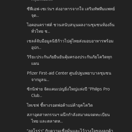
ซีพีเอฟ-เซเว่นฯ ส่งอาหารจากใจ เสริมทัพทีมแพทย์
จุด...
ไอคอนคราฟต์ ชวนสนับสนุนผลงานชุมชนท้องถิ่น
ทั่วไทย ช...
เชลล์จับมือมูลนิธิก้าวไปคู่ไทยส่งมอบอาหารพร้อม
อุปก...
วิริยะประกันภัยยืนยันคุ้มครองประกันภัยโควิดทุก
แผน
Pfizer First-aid Center ศูนย์ปฐมพยาบาลชุมชน
จากมูลน...
ซิกนิฟาย จัดแคมเปญยิ่งใหญ่แห่งปี “Philips Pro
Club...
ไทเชฟ ชี้ทางรอดพ่อค้าแม่ค้ายุคโควิด
สภาอุตสาหกรรมฯ ผนึกกำลังสมาคมจดทะเบียน
ไทย และตลาดห...
“ออโรร่า” กับความเชื่อมั่นและไว้วางใจของลูกค้า