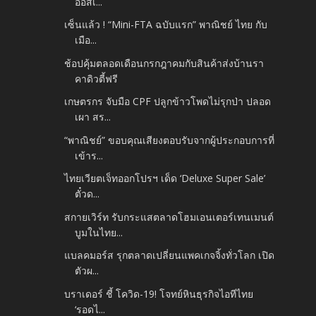
ออสเ...
เซ็นแล้ว ! “Mini-FTA ฉบับแรก” พาณิชย์ ไทย กับ
เมือ...
ช้อปคุ้มตลอดเดือนกรกฎาคมกับสินค้าส่งบ้านรา
คาดิวตี้ฟรี
เกษตรกร จับมือ CPF ปลูกข้าวโพดไม่รุกป่า ปลอด
เผา สร...
“พาณิชย์” ขอบคุณเสียงตอบรับจากผู้ประกอบการที่
เข้าร...
ไทยเวียตเจ็ทออกโปรฯ เด็ด ‘Deluxe Super Sale’
ตั๋วด...
สกายเวิร์ท รับกระแสตลาดโฮมเอนเตอร์เทนเมนต์
บูมในไทย...
แบลคมอร์ส รุกตลาดเปลี่ยนแพคเกจจิ้งทั่วโลก เปิด
ตัวผ...
บราเดอร์ ชี้ โควิด-19! โจทย์หินธุรกิจไอทีไทย
‘รอดไ...