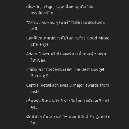
เอิ้นขวัญ-วรัญญา สุดปลื้มพาลูกทีม “ฝน
กรรณิการ์” ค...
"อีสาน ออนซอน จุรินทร์" ปีเดียวอนุมัติเงินช่วย
เหลื...
แอลจีนำแคมเปญระดับโลก “Life’s Good Music
Challenge...
Adam Driver พรีเซ็นเตอร์ของน้ำหอมผู้ชายรุ่น
ใหม่ของ...
Infinix คว้ารางวัลชนะเลิศ The Best Budget
Gaming S...
Central Retail achieves 3 major awards from
Instit...
เซ็นทรัล รีเทล คว้า 3 รางวัลใหญ่ระดับเอเชีย All-
As...
ซิกนิฟาย ดันแบรนด์ วิซ และ ฟิลิปส์ ฮิว สู่สมาร์ท
โฮ...