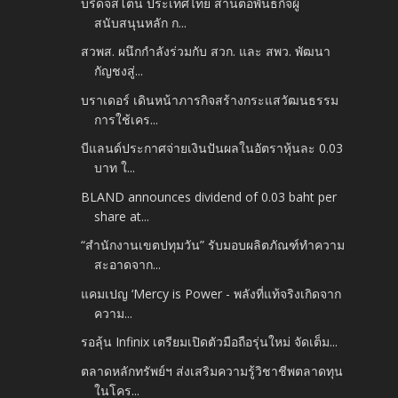
บริดจสโตน ประเทศไทย สานต่อพันธกิจผู้
สนับสนุนหลัก ก...
สวพส. ผนึกกำลังร่วมกับ สวก. และ สพว. พัฒนา
กัญชงสู่...
บราเดอร์ เดินหน้าภารกิจสร้างกระแสวัฒนธรรม
การใช้เคร...
บีแลนด์ประกาศจ่ายเงินปันผลในอัตราหุ้นละ 0.03
บาท ใ...
BLAND announces dividend of 0.03 baht per
share at...
“สำนักงานเขตปทุมวัน” รับมอบผลิตภัณฑ์ทำความ
สะอาดจาก...
แคมเปญ ‘Mercy is Power - พลังที่แท้จริงเกิดจาก
ความ...
รอลุ้น Infinix เตรียมเปิดตัวมือถือรุ่นใหม่ จัดเต็ม...
ตลาดหลักทรัพย์ฯ ส่งเสริมความรู้วิชาชีพตลาดทุน
ในโคร...