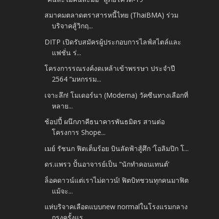
สมาคมตลาดตราสารหนี้ไทย (ThaiBMA) ร่วม
บริจาคสู้วิกฤ...
DITP เปิดรับสมัครผู้ประกอบการไลฟ์สไตล์และ
แฟชั่น ร่...
โครงการรณรงค์งดเหล้าเข้าพรรษา ประจำปี
2564 “มหกรรม...
เจาะลึก! โมเดอร์นา (Moderna) วัคซีนทางเลือกที่
หลาย...
ช้อปปี้ ผนึกภาคีธนาคารพันธมิตร สานต่อ
โครงการ Shope...
เมย์ รัชนก ฟิตเต็มร้อย บินลัดฟ้าสู้ศึก ‘โอลิมปิก โ...
ดร.แพรว ปั้นอาจารย์เป็น “นักทำคอนเทนต์’
ล็อคดาวน์แต่เราไม่ดาวน์! ฟิตบิทชวนทุกคนมาฟิต
แม้จะ...
แห่บริจาคเลือดแบบnew normalในโรงแรมกลาง
กรุงครั้งแร...