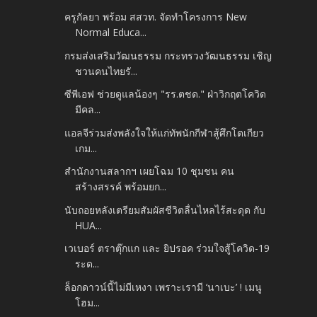
ครูกัลยา พร้อม สสวท. จัดทำโครงการ New
Normal Educa...
กรมส่งเสริมวัฒนธรรม กระทรวงวัฒนธรรม เชิญ
ชวนคนไทยรั...
ซีพีเอฟ ช่วยดูแลน้องๆ "รร.ตชด." ฝ่าวิกฤตโควิด
มีคล...
แอลจีร่วมส่งพลังใจให้แก่ทัพนักกีฬาสู้ศึกโตเกียว
เกม...
สำนักงานสลากฯ เผยโฉม 10 ชุมชน คน
สร้างสรรค์ พร้อมยก...
นับถอยหลังเตรียมสัมผัสชีวิตลื่นไหลไร้สะดุด กับ
HUA...
เวเบอร์ ตราตุ๊กแก และ ยิปรอค ร่วมใจสู้โควิด-19
ระด...
ล็อกดาวน์นี้ไม่มีเหงา เพราะเรามี ‘นาเบะ’ ! เมนู
โฮม...