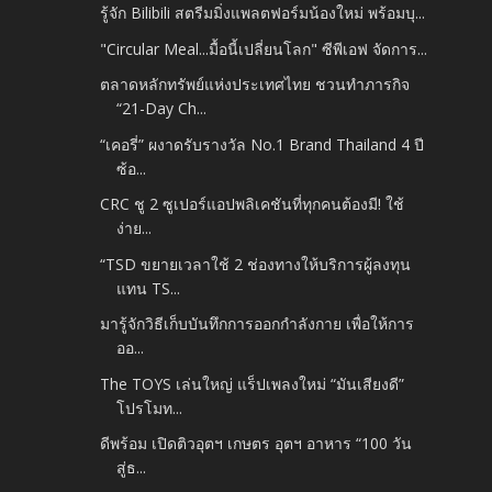
รู้จัก Bilibili สตรีมมิ่งแพลตฟอร์มน้องใหม่ พร้อมบุ...
"Circular Meal...มื้อนี้เปลี่ยนโลก" ซีพีเอฟ จัดการ...
ตลาดหลักทรัพย์แห่งประเทศไทย ชวนทำภารกิจ
“21-Day Ch...
“เคอรี่” ผงาดรับรางวัล No.1 Brand Thailand 4 ปี
ซ้อ...
CRC ชู 2 ซูเปอร์แอปพลิเคชันที่ทุกคนต้องมี! ใช้
ง่าย...
“TSD ขยายเวลาใช้ 2 ช่องทางให้บริการผู้ลงทุน
แทน TS...
มารู้จักวิธีเก็บบันทึกการออกกำลังกาย เพื่อให้การ
ออ...
The TOYS เล่นใหญ่ แร็ปเพลงใหม่ “มันเสียงดี”
โปรโมท...
ดีพร้อม เปิดติวอุตฯ เกษตร อุตฯ อาหาร “100 วัน
สู่ธ...