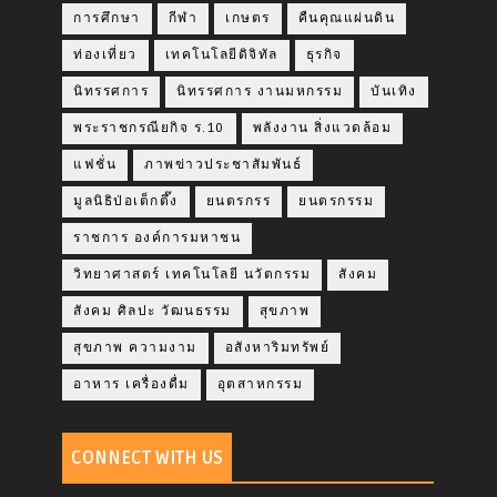
การศึกษา
กีฬา
เกษตร
คืนคุณแผ่นดิน
ท่องเที่ยว
เทคโนโลยีดิจิทัล
ธุรกิจ
นิทรรศการ
นิทรรศการ งานมหกรรม
บันเทิง
พระราชกรณียกิจ ร.10
พลังงาน สิ่งแวดล้อม
แฟชั่น
ภาพข่าวประชาสัมพันธ์
มูลนิธิป่อเต็กตึ๊ง
ยนตรกรร
ยนตรกรรม
ราชการ องค์การมหาชน
วิทยาศาสตร์ เทคโนโลยี นวัตกรรม
สังคม
สังคม ศิลปะ วัฒนธรรม
สุขภาพ
สุขภาพ ความงาม
อสังหาริมทรัพย์
อาหาร เครื่องดื่ม
อุตสาหกรรม
CONNECT WITH US