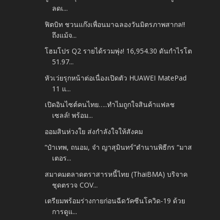
ลดเ...
ฟิตบิท ชวนแก๊งเพื่อนมาฉลองวันมิตรภาพสากล!!
ถึงแม้จ...
โฮมโปร Q2 รายได้รวมพุ่ง! 16,954.30 ดันกำไรโต
51.97...
หัวเว่ยรุกหน้าต่อเนื่องเปิดตัว HUAWEI MatePad
11 แ...
เปิดอินไซต์คนไทย…..ทำไมถูกใจสินค้าแฟลช
เซลล์! พร้อม...
ออมสินห่วงใย ส่งกำลังใจให้สังคม
“ป๋าเทพ, ถนอม, จ๋า ญาสุมินทร์”ตำนานพิธีกร “มาส
เตอร...
สมาคมตลาดตราสารหนี้ไทย (ThaiBMA) บริจาค
ชุดตรวจ COV...
เตรียมพร้อมร่างกายก่อนฉีดวัคซีนโควิด-19 ด้วย
การดูแ...