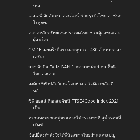
บนเ...
เอสเอพี จัดสัมมนาออนไลน์ ช่วยธุรกิจไทยเอาชนะ
ใจลูกค...
ตลาดหลักทรัพย์แห่งประเทศไทย ชวนผู้ลงทุนและ
ผู้สนใจร...
CMDF เผยครึ่งปีแรกมอบทุนกว่า 480 ล้านบาท ส่ง
เสริมก...
สสว.จับมือ EXIM BANK และสมาพันธ์เอสเอ็มอี
ไทย ลงนาม...
องค์กรพิทักษ์สัตว์แห่งโลกห่วง ‘สวัสดิภาพสัตว์’
หลั...
ซีพี ออลล์ ติดกลุ่มดัชนี FTSE4Good Index 2021
เป็น...
ความหอมจากหมู่มวลดอกไม้ธรรมชาติ สู่น้ำหอมที่
เกิดขึ...
ช้อปปี้ส่งกำลังใจให้พี่น้องชาวไทยผ่านแคมเปญ