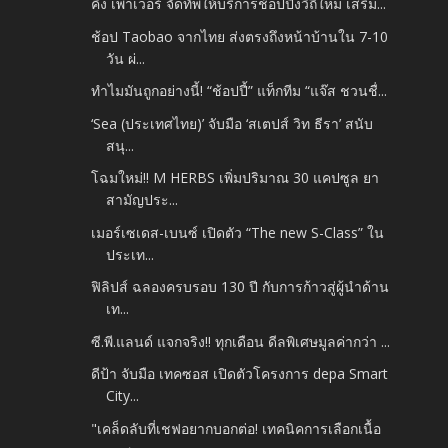
คิง เพาเวอร์ จัดทัพให้บริการช้อปปิ้งวิถีใหม่ เสริม...
ช้อป Taobao จากไทย ส่งตรงถึงหน้าบ้านใน 7-10
วัน ผ่...
ทำไมมันถูกอย่างนี้! “ช้อปปี้” แท็กทีม “แจ๊ส ชวนชื่...
‘Sea (ประเทศไทย)’ จับมือ ‘สเตปส์ วิท ธีรา’ สนับ
สนุ...
โฉมใหม่!! M HERBS เพิ่มปริมาณ 30 แคปซูล ยา
สามัญประ...
เมอร์เซเดส-เบนซ์ เปิดตัว “The new S-Class” ใน
ประเท...
ฟิลิปส์ ฉลองครบรอบ 130 ปี กับการก้าวสู่ผู้นำด้าน
เท...
ซี.พี.แลนด์ แจกจริง!! ทุกเดือน ดีลพิเศษมูลค่ากว่า ...
ดีป้า จับมือ เทคซอส เปิดตัวโครงการ depa Smart
City...
"เคล็ดลับที่เชฟอยากบอกต่อ! เทคนิคการเลือกเนื้อ