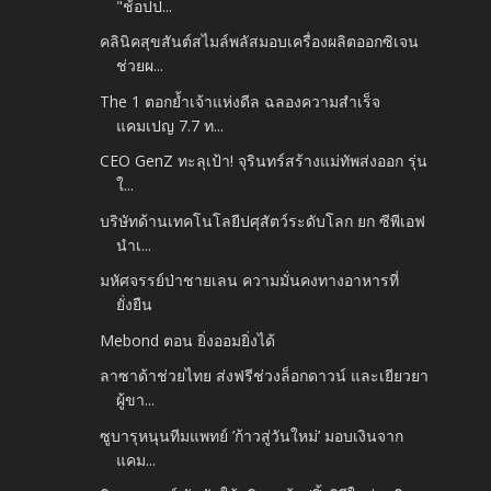
"ช้อปป...
คลินิคสุขสันต์สไมล์พลัสมอบเครื่องผลิตออกซิเจน
ช่วยผ...
The 1 ตอกย้ำเจ้าแห่งดีล ฉลองความสำเร็จ
แคมเปญ 7.7 ท...
CEO GenZ ทะลุเป้า! จุรินทร์สร้างแม่ทัพส่งออก รุ่น
ใ...
บริษัทด้านเทคโนโลยีปศุสัตว์ระดับโลก ยก ซีพีเอฟ
นำเ...
มหัศจรรย์ป่าชายเลน ความมั่นคงทางอาหารที่
ยั่งยืน
Mebond ตอน ยิ่งออมยิ่งได้
ลาซาด้าช่วยไทย ส่งฟรีช่วงล็อกดาวน์ และเยียวยา
ผู้ขา...
ซูบารุหนุนทีมแพทย์ ’ก้าวสู่วันใหม่’ มอบเงินจาก
แคม...