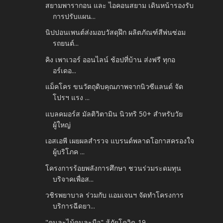
สยามพารากอน และ ไอคอนสยาม เดินหน้ารองรับ
การปรับแผน...
นิปปอนเพนต์ส่งมอบวัสดุฝึก ผลิตภัณฑ์สีพ่นซ่อม
รถยนต์...
คิง เพาเวอร์ ออนไลน์ ช้อปที่บ้าน ส่งฟรี ทุกอ
อร์เดอ...
แม็คโคร ขนวัตถุดิบคุณภาพจากนิวซีแลนด์ จัด
โปรฯ แรง ...
แบลคมอร์ส มัลติวิตามิน นิวทริ 50+ สำหรับวัย
ผู้ใหญ่
เอสเอพี เผยผลสำรวจ แบรนด์พลาดโอกาสครองใจ
ผู้บริโภค ...
โครงการร้อยพลังการศึกษา ชวนร่วมระดมทุน
บริจาคเพื่อส...
วชิรพยาบาล ร่วมกับ แอมเจนฯ จัดทำโครงการ
บริการฉีดยา...
"คนละไม้คนละมือ" สู้ภัยโควิด-19