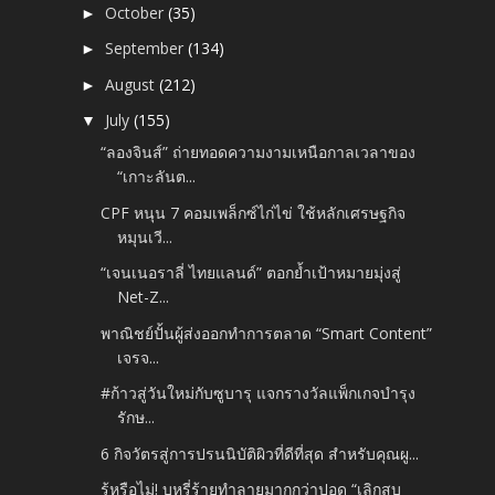
October
(35)
►
September
(134)
►
August
(212)
►
July
(155)
▼
“ลองจินส์” ถ่ายทอดความงามเหนือกาลเวลาของ
“เกาะลันต...
CPF หนุน 7 คอมเพล็กซ์ไก่ไข่ ใช้หลักเศรษฐกิจ
หมุนเวี...
“เจนเนอราลี่ ไทยแลนด์” ตอกย้ำเป้าหมายมุ่งสู่
Net-Z...
พาณิชย์ปั้นผู้ส่งออกทำการตลาด “Smart Content”
เจรจ...
#ก้าวสู่วันใหม่กับซูบารุ แจกรางวัลแพ็กเกจบำรุง
รักษ...
6 กิจวัตรสู่การปรนนิบัติผิวที่ดีที่สุด สำหรับคุณผู...
รู้หรือไม่! บุหรี่ร้ายทำลายมากกว่าปอด “เลิกสูบ