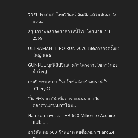
...
75 ปี ประกันภัยไทยวิวัฒน์ คิดเผื่อแม้วันฝนตกส่ง
แคม...
สรุปภาวะตลาดตราสารหนี้ไทย ไตรมาส 2 ปี
2569
ULTRAMAN HERO RUN 2026 เปิดภารกิจครั้งยิ่ง
ใหญ่ ฉลอ...
GUNKUL บุกฟิลิปปินส์! คว้าโครงการโซลาร์ลอย
น้ำใหญ่ ...
เชอรี ชวนคนรุ่นใหม่โชว์พลังสร้างสรรค์ ใน
“Chery Q ...
“อั้ม พัชราภา”นำทีมดาราแน่นมาก เปิด
ตลาด”AumAum”โฉม...
Harrison Invests THB 600 Million to Acquire
Bulk U...
ฮาริสัน ทุ่ม 600 ล้านบาท ลุยซื้อเหมา “Park 24