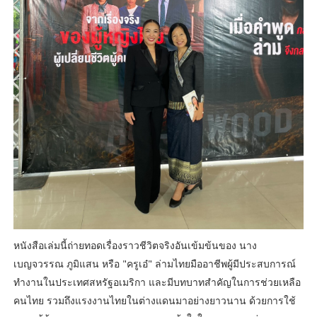
หนังสือเล่มนี้ถ่ายทอดเรื่องราวชีวิตจริงอันเข้มข้นของ นาง
เบญจวรรณ ภูมิแสน หรือ "ครูเอ๋" ล่ามไทยมืออาชีพผู้มีประสบการณ์
ทำงานในประเทศสหรัฐอเมริกา และมีบทบาทสำคัญในการช่วยเหลือ
คนไทย รวมถึงแรงงานไทยในต่างแดนมาอย่างยาวนาน ด้วยการใช้