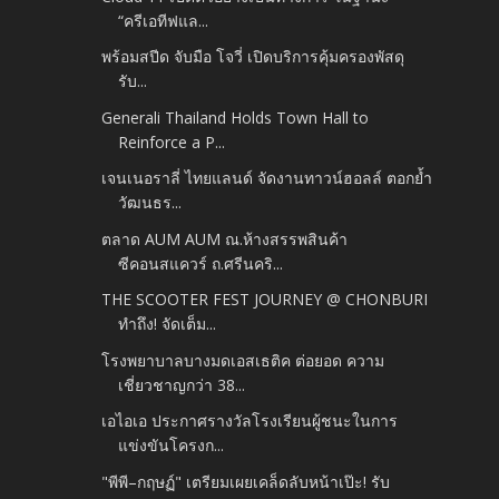
“ครีเอทีฟแล...
พร้อมสปีด จับมือ โจวี่ เปิดบริการคุ้มครองพัสดุ
รับ...
Generali Thailand Holds Town Hall to
Reinforce a P...
เจนเนอราลี่ ไทยแลนด์ จัดงานทาวน์ฮอลล์ ตอกย้ำ
วัฒนธร...
ตลาด AUM AUM ณ.ห้างสรรพสินค้า
ซีคอนสแควร์ ถ.ศรีนคริ...
THE SCOOTER FEST JOURNEY @ CHONBURI
ทำถึง! จัดเต็ม...
โรงพยาบาลบางมดเอสเธติค ต่อยอด ความ
เชี่ยวชาญกว่า 38...
เอไอเอ ประกาศรางวัลโรงเรียนผู้ชนะในการ
แข่งขันโครงก...
"พีพี–กฤษฏ์" เตรียมเผยเคล็ดลับหน้าเป๊ะ! รับ