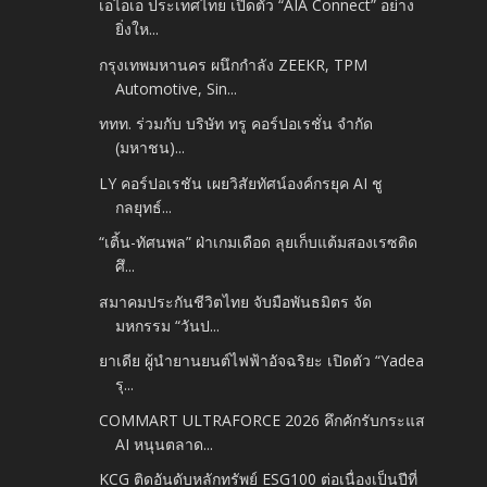
เอไอเอ ประเทศไทย เปิดตัว “AIA Connect” อย่าง
ยิ่งให...
กรุงเทพมหานคร ผนึกกำลัง ZEEKR, TPM
Automotive, Sin...
ททท. ร่วมกับ บริษัท ทรู คอร์ปอเรชั่น จำกัด
(มหาชน)...
LY คอร์ปอเรชัน เผยวิสัยทัศน์องค์กรยุค AI ชู
กลยุทธ์...
“เติ้น-ทัศนพล” ฝ่าเกมเดือด ลุยเก็บแต้มสองเรซติด
ศึ...
สมาคมประกันชีวิตไทย จับมือพันธมิตร จัด
มหกรรม “วันป...
ยาเดีย ผู้นำยานยนต์ไฟฟ้าอัจฉริยะ เปิดตัว “Yadea
รุ...
COMMART ULTRAFORCE 2026 คึกคักรับกระแส
AI หนุนตลาด...
KCG ติดอันดับหลักทรัพย์ ESG100 ต่อเนื่องเป็นปีที่