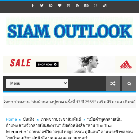
 "ห่มผ้าหลวงปู่ทวด ครั้งที่ 13 ปี 2569" เสริมสิริมงคล เติมพลังใจ 8-9 สิงหา
Home
บันเทิง
ภาพข่าวประชาสัมพันธ์
"เมื่อคำพูดกลายเป็น
กำแพง ล่ามจึงกลายเป็นสะพาน" เปิดตัวหนังสือ "ล่าม The Thai
Interpreter" ถ่ายทอดชีวิต "ครูเอ๋ เบญจวรรณ ภูมิแสน" ล่ามนางฟ้าของคน
ไทยในอเมริกา สู่หนังสือ บทเพลง และภาพยนตร์