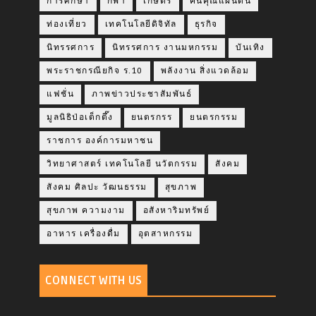
การศึกษา
กีฬา
เกษตร
คืนคุณแผ่นดิน
ท่องเที่ยว
เทคโนโลยีดิจิทัล
ธุรกิจ
นิทรรศการ
นิทรรศการ งานมหกรรม
บันเทิง
พระราชกรณียกิจ ร.10
พลังงาน สิ่งแวดล้อม
แฟชั่น
ภาพข่าวประชาสัมพันธ์
มูลนิธิป่อเต็กตึ๊ง
ยนตรกรร
ยนตรกรรม
ราชการ องค์การมหาชน
วิทยาศาสตร์ เทคโนโลยี นวัตกรรม
สังคม
สังคม ศิลปะ วัฒนธรรม
สุขภาพ
สุขภาพ ความงาม
อสังหาริมทรัพย์
อาหาร เครื่องดื่ม
อุตสาหกรรม
CONNECT WITH US