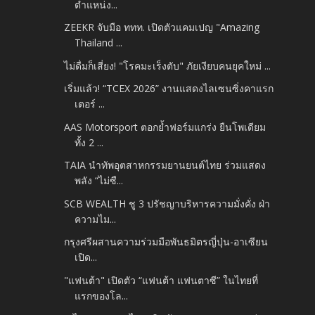
ตำแหน่ง...
ZEEKR จับมือ ททท. เปิดตัวแคมเปญ "Amazing
Thailand ...
ไม่ดื่มก็เสี่ยง! "โรคมะเร็งตับ" ภัยเงียบคนยุคใหม่ ...
เริ่มแล้ว! “TCEX 2026” งานแสดงไลเซนซิ่งคาแรก
เตอร์ ...
AAS Motorsport ตอกย้ำฟอร์มแกร่ง ยืนโพเดียม
ทั้ง 2 ...
TAIA นำทัพอุตสาหกรรมยานยนต์ไทย ร่วมแสดง
พลัง “ไม่ซื...
SCB WEALTH ชู 3 ปรัชญาบริหารความมั่งคั่ง ฝ่า
ความไม...
กรุงศรีผสานความร่วมมือพันธมิตรญี่ปุ่น-อาเซียน
เปิด...
"แฟนต้า" เปิดตัว “แฟนต้า แฟนตาซี” ในไทยที่
แรกของโล...