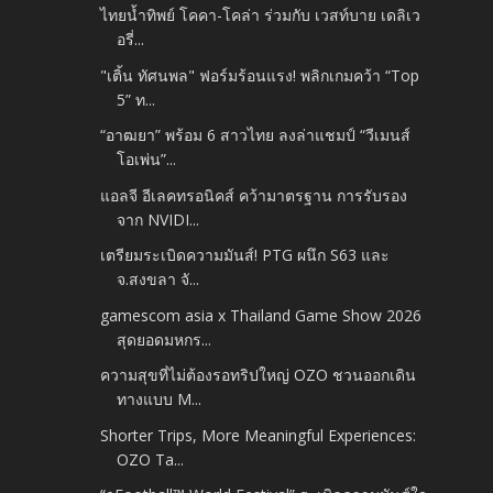
ไทยน้ำทิพย์ โคคา-โคล่า ร่วมกับ เวสท์บาย เดลิเว
อรี่...
"เติ้น ทัศนพล" ฟอร์มร้อนแรง! พลิกเกมคว้า “Top
5” ท...
“อาฒยา” พร้อม 6 สาวไทย ลงล่าแชมป์ “วีเมนส์
โอเพ่น”...
แอลจี อีเลคทรอนิคส์ คว้ามาตรฐาน การรับรอง
จาก NVIDI...
เตรียมระเบิดความมันส์! PTG ผนึก S63 และ
จ.สงขลา จั...
gamescom asia x Thailand Game Show 2026
สุดยอดมหกร...
ความสุขที่ไม่ต้องรอทริปใหญ่ OZO ชวนออกเดิน
ทางแบบ M...
Shorter Trips, More Meaningful Experiences:
OZO Ta...