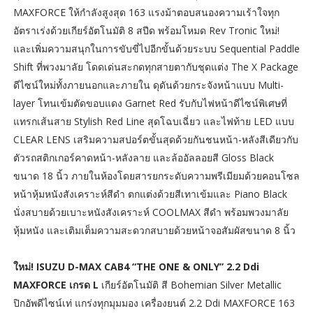
MAXFORCE ให้กำลังสูงสุด 163 แรงม้าตอบสนองความเร้าใจทุก
อัตราเร่งด้วยเกียร์อัตโนมัติ 8 สปีด พร้อมโหมด Rev Tronic ใหม่!
และเพิ่มความสนุกในการขับขี่ไปอีกขั้นด้วยระบบ Sequential Paddle
Shift ที่พวงมาลัย โดดเด่นสะกดทุกสายตากับชุดแต่ง The X Package
ดีไซน์ใหม่ทั้งภายนอกและภายใน ดุดันด้วยกระจังหน้าแบบ Multi-
layer โทนเข้มตัดขอบแดง Garnet Red รับกับไฟหน้าดีไซน์พิเศษที่
แทรกเส้นสาย Stylish Red Line สุดโฉบเฉี่ยว และไฟท้าย LED แบบ
CLEAR LENS เสริมความสปอร์ตขั้นสุดด้วยกันชนหน้า-หลังสีเดียวกับ
ตัวรถสติกเกอร์คาดหน้า-หลังลาย และล้ออัลลอยสี Gloss Black
ขนาด 18 นิ้ว ภายในห้องโดยสารยกระดับความพรีเมียมด้วยคอนโซล
หน้าหุ้มหนังสังเคราะห์สีดำ ตกแต่งด้วยสีเทาเข้มและ Piano Black
นั่งสบายด้วยเบาะหนังสังเคราะห์ COOLMAX สีดำ พร้อมพวงมาลัย
หุ้มหนัง และเติมเต็มความสะดวกสบายด้วยหน้าจอสัมผัสขนาด 8 นิ้ว
ใหม่! ISUZU D-MAX CAB4 “THE ONE & ONLY” 2.2 Ddi
MAXFORCE เกรด L
เกียร์อัตโนมัติ สี Bohemian Silver Metallic
ปิกอัพดีไซน์เท่ แกร่งทุกมุมมอง เครื่องยนต์ 2.2 Ddi MAXFORCE 163