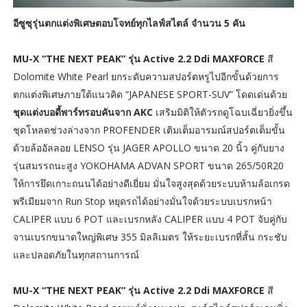
อีซูซุรุ่นตกแต่งพิเศษตอบโจทย์ทุกไลฟ์สไตล์ จำนวน 5 คัน
MU-X “THE NEXT PEAK” รุ่น Active 2.2 Ddi MAXFORCE
สี
Dolomite White Pearl ยกระดับความสปอร์ตหรูไปอีกขั้นด้วยการ
ตกแต่งพิเศษภายใต้แนวคิด “JAPANESE SPORT-SUV” โดดเด่นด้วย
ชุดแต่งบอดี้พาร์ทรอบคันจาก AKC
เสริมมิติให้ตัวรถดูโฉบเฉี่ยวยิ่งขึ้น
ชุดโหลดช่วงล่างจาก PROFENDER เติมเต็มอารมณ์สปอร์ตเต็มขั้น
ด้วยล้ออัลลอย LENSO รุ่น JAGER APOLLO ขนาด 20 นิ้ว คู่กับยาง
รุ่นสมรรถนะสูง YOKOHAMA ADVAN SPORT ขนาด 265/50R20
ให้การยึดเกาะถนนได้อย่างดีเยี่ยม มั่นใจสูงสุดด้วยระบบห้ามล้อเกรด
พรีเมียมจาก Run Stop หยุดรถได้อย่างมั่นใจด้วยระบบเบรกหน้า
CALIPER แบบ 6 POT และเบรกหลัง CALIPER แบบ 4 POT จับคู่กับ
จานเบรกขนาดใหญ่พิเศษ 355 มิลลิเมตร ให้ระยะเบรกที่สั้น กระชับ
และปลอดภัยในทุกสถานการณ์
MU-X “THE NEXT PEAK” รุ่น Active 2.2 Ddi MAXFORCE
สี