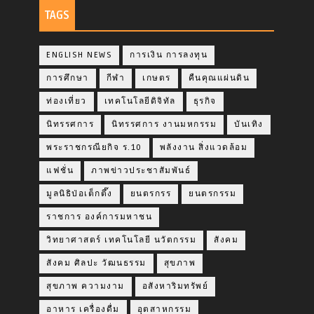
TAGS
ENGLISH NEWS
การเงิน การลงทุน
การศึกษา
กีฬา
เกษตร
คืนคุณแผ่นดิน
ท่องเที่ยว
เทคโนโลยีดิจิทัล
ธุรกิจ
นิทรรศการ
นิทรรศการ งานมหกรรม
บันเทิง
พระราชกรณียกิจ ร.10
พลังงาน สิ่งแวดล้อม
แฟชั่น
ภาพข่าวประชาสัมพันธ์
มูลนิธิป่อเต็กตึ๊ง
ยนตรกรร
ยนตรกรรม
ราชการ องค์การมหาชน
วิทยาศาสตร์ เทคโนโลยี นวัตกรรม
สังคม
สังคม ศิลปะ วัฒนธรรม
สุขภาพ
สุขภาพ ความงาม
อสังหาริมทรัพย์
อาหาร เครื่องดื่ม
อุตสาหกรรม