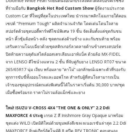
Dolomite White Pearl รถยนต์นั่งอเนกประสงค์สไตล์สปอร์ตเรซซิ่ง
ที่ร่วมมือกับ
Bangkok Hot Rod Custom Show
ผู้จัดงานประกวด
Custom Car ที่ใหญ่ที่สุดในประเทศไทย นำรถมาพลิกโฉมภายใต้คอน
เซปต์ "Premium Tough" ผลิตจำนวนจำกัด โดดเด่นโดนใจสาย
สปอร์ตด้วยชุดบอดี้พาร์ทดีไซน์พิเศษ 19 ชิ้น จัดเต็มตั้งแต่ชุดกันชน
หน้า คิ้วซุ้มล้อหน้า-หลัง ชุดตกแต่งด้านข้าง และกันชนท้าย พร้อม
เสริมความโฉบเฉี่ยวด้วยชุดสติกเกอร์ลวดลายด้านข้างทรงสปอร์ต
ปิดท้ายความดุดันสไตล์ออสเตรเลียนเอาท์แบ็ค ด้วยล้อ MX-FIDEL
จาก LENSO ดีไซน์วงแหวน 2 ชั้น ที่จับคู่กับยาง LENSO RT07 ขนาด
265/65R17 นุ่ม เงียบ พร้อมลาย “คาโม่” เอกลักษณ์เฉพาะตัวที่รองรับ
ทุกการขับขี่ทั้งออนโรดและออฟโรด สำหรับผู้ที่สนใจสามารถเป็น
เจ้าของชุดอุปกรณ์ตกแต่งพิเศษนี้ได้ในราคาเริ่มต้น 30,000 บาท/ชุด
เมื่อซื้อพร้อมรถ ราคาไม่รวมล้อแม็กซ์และยาง
ใหม่! ISUZU V-CROSS 4X4 “THE ONE & ONLY” 2.2 Ddi
MAXFORCE 4 ประตู
เกรด Z สี Inishmore Gray Opaque มาพร้อม
ชุดแต่ง WILD เปิดมิติใหม่ด้วยขุมพลังดีเซลเจเนอเรชันล่าสุด 2.2 Ddi
MAXFORCE จับคู่เกียร์อัตโนมัติ 8 สปีด REV TRONIC ตอบสนอง