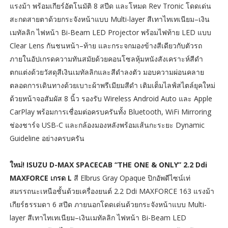
แรงม้า พร้อมเกียร์อัตโนมัติ 8 สปีด และโหมด Rev Tronic โดดเด่น
สะกดสายตาด้วยกระจังหน้าแบบ Multi-layer สีเทาไทเทเนียม–เงิน
เมทัลลิก ไฟหน้า Bi-Beam LED Projector พร้อมไฟท้าย LED แบบ
Clear Lens กันชนหน้า–ท้าย และกระจกมองข้างสีเดียวกับตัวรถ
ภายในอัปเกรดความทันสมัยด้วยคอนโซลหุ้มหนังสังเคราะห์สีดำ
ตกแต่งด้วยวัสดุสีเงินเมทัลลิกและสีดำลงตัว มอบความผ่อนคลาย
ตลอดการเดินทางด้วยเบาะผ้าพรีเมียมสีดำ เติมเต็มไลฟ์สไตล์ยุคใหม่
ด้วยหน้าจอสัมผัส 8 นิ้ว รองรับ Wireless Android Auto และ Apple
CarPlay พร้อมการเชื่อมต่อครบครันทั้ง Bluetooth, WiFi Mirroring
ช่องชาร์จ USB-C และกล้องมองหลังพร้อมเส้นกะระยะ Dynamic
Guideline อย่างครบครัน
ใหม่! ISUZU D-MAX SPACECAB “THE ONE & ONLY” 2.2 Ddi
MAXFORCE เกรด L
สี Elbrus Gray Opaque ปิกอัพดีไซน์เท่
สมรรถนะเหนือชั้นด้วยเครื่องยนต์ 2.2 Ddi MAXFORCE 163 แรงม้า
เกียร์ธรรมดา 6 สปีด ภายนอกโดดเด่นด้วยกระจังหน้าแบบ Multi-
layer สีเทาไทเทเนียม–เงินเมทัลลิก ไฟหน้า Bi-Beam LED