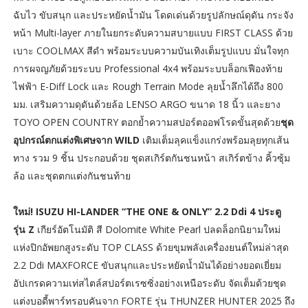
ฉับไว ขับสนุก และประหยัดน้ำมัน โดดเด่นด้วยรูปลักษณ์ดุดัน กระจัง
หน้า Multi-layer ภายในยกระดับความสบายแบบ FIRST CLASS ด้วย
เบาะ COOLMAX สีดำ พร้อมระบบความบันเทิงเต็มรูปแบบ มั่นใจทุก
การผจญภัยด้วยระบบ Professional 4x4 พร้อมระบบล็อกเฟืองท้าย
ไฟฟ้า E-Diff Lock และ Rough Terrain Mode ลุยน้ำลึกได้ถึง 800
มม. เสริมความดุดันด้วยล้อ LENSO ARGO ขนาด 18 นิ้ว และยาง
TOYO OPEN COUNTRY ตอกย้ำความสปอร์ตออฟโรดขั้นสุดด้วย
ชุด
อุปกรณ์ตกแต่งพิเศษจาก WILD
เติมเต็มลุคแข็งแกร่งพร้อมลุยทุกเส้น
ทาง รวม 9 ชิ้น ประกอบด้วย ชุดสเกิร์ตกันชนหน้า สเกิร์ตข้าง คิ้วซุ้ม
ล้อ และชุดตกแต่งกันชนท้าย
ใหม่! ISUZU HI-LANDER “THE ONE & ONLY” 2.2 Ddi 4 ประตู
รุ่น Z
เกียร์อัตโนมัติ สี Dolomite White Pearl ปลดล็อกนิยามใหม่
แห่งปิกอัพยกสูงระดับ TOP CLASS ด้วยขุมพลังเครื่องยนต์ใหม่ล่าสุด
2.2 Ddi MAXFORCE ขับสนุกและประหยัดน้ำมันได้อย่างยอดเยี่ยม
อัปเกรดความเท่สไตล์สปอร์ตเรซซิ่งอย่างเหนือระดับ จัดเต็มด้วยชุด
แต่งบอดี้พาร์ทรอบคันจาก FORTE รุ่น THUNZER HUNTER 2025 ถึง