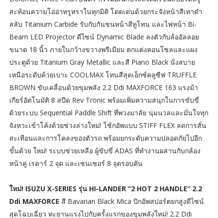
สะท้อนความโอ่อ่าหรูหราในทุกมิติ โดดเด่นด้วยกระจังหน้าสีเทาดำ
สลับ Titanium Carbide รับกับกันชนหน้าสีทูโทน และไฟหน้า Bi-
Beam LED Projector ดีไซน์ Dynamic Blade ลงตัวกับล้ออัลลอย
ขนาด 18 นิ้ว ภายในกว้างขวางพรีเมียม ตกแต่งคอนโซลและแผง
ประตูด้วย Titanium Gray Metallic และสี Piano Black นั่งสบาย
เหนือระดับด้วยเบาะ COOLMAX โทนสีสุดเอ็กซ์คลูซีฟ TRUFFLE
BROWN ขับเคลื่อนด้วยขุมพลัง 2.2 Ddi MAXFORCE 163 แรงม้า
เกียร์อัตโนมัติ 8 สปีด Rev Tronic พร้อมเพิ่มความสนุกในการขับขี่
ด้วยระบบ Sequential Paddle Shift ที่พวงมาลัย นุ่มนวลและมั่นใจทุก
จังหวะเข้าโค้งด้วยช่วงล่างใหม่! โช้กอัพแบบ STIFF FLEX ลดการสั่น
สะเทือนและการโคลงของตัวรถ พร้อมยกระดับความปลอดภัยไปอีก
ขั้นด้วย ใหม่! ระบบช่วยเหลือ ผู้ขับขี่ ADAS ที่ทำงานผสานกับกล้อง
หน้าคู่ เรดาร์ 2 จุด และเซนเซอร์ 8 จุดรอบคัน
ใหม่! ISUZU X-SERIES รุ่น HI-LANDER “2 HOT 2 HANDLE” 2.2
Ddi MAXFORCE
สี Bavarian Black Mica ปิกอัพสปอร์ตยกสูงดีไซน์
สุดโฉบเฉี่ยว ทะยานแรงไปกับครั้งแรกของขุมพลังใหม่! 2.2 Ddi