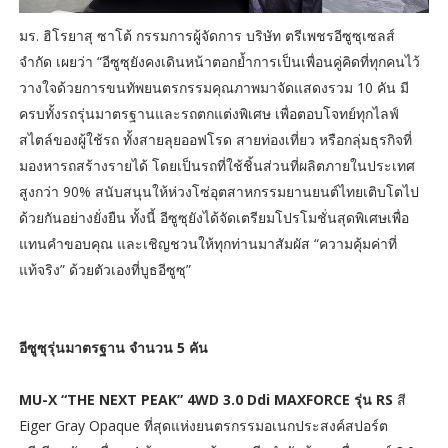
มร. ฮิโรยาสุ ซาโต้ กรรมการผู้จัดการ บริษัท ตรีเพชรอีซูซุเซลส์
จำกัด เผยว่า “อีซูซุยังคงเดินหน้าตอกย้ำการเป็นเพื่อนคู่คิดที่ทุกคนไว้
วางใจด้วยการขนทัพยนตรกรรมคุณภาพมาจัดแสดงรวม 10 คัน มี
ครบทั้งรถรุ่นมาตรฐานและรถตกแต่งพิเศษ เพื่อตอบโจทย์ทุกไลฟ์
สไตล์ของผู้ใช้รถ ทั้งสายลุยออฟโรด สายท่องเที่ยว หรือกลุ่มธุรกิจที่
มองหารถสร้างรายได้ โดยเป็นรถที่ใช้ชิ้นส่วนที่ผลิตภายในประเทศ
สูงกว่า 90% สนับสนุนให้ห่วงโซ่อุตสาหกรรมยานยนต์ไทยเติบโตไป
ด้วยกันอย่างยั่งยืน ทั้งนี้ อีซูซุยังได้จัดเตรียมโปรโมชั่นสุดพิเศษเพื่อ
แทนคำขอบคุณ และเชิญชวนให้ทุกท่านมาสัมผัส “ความคุ้มค่าที่
แท้จริง” ด้วยตัวเองที่บูธอีซูซุ”
อีซูซุรุ่นมาตรฐาน จำนวน 5 คัน
MU-X “THE NEXT PEAK” 4WD 3.0 Ddi MAXFORCE รุ่น RS
สี
Eiger Gray Opaque ที่สุดแห่งยนตรกรรมอเนกประสงค์สปอร์ต