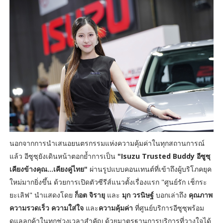
นอกจากการนำเสนอยนตรกรรมแห่งความคุ้มค่าในทุกสถานการณ์
แล้ว อีซูซุยังเดินหน้าตอกย้ำการเป็น
"Isuzu Trusted Buddy อีซูซุ
เคียงข้างคุณ...เคียงคู่ไทย"
ผ่านรูปแบบคอนเทนต์ที่เข้าถึงผู้บริโภคยุค
ใหม่มากยิ่งขึ้น ด้วยการเปิดตัวซีรีส์แนวตั้งเรื่องแรก "ศูนย์รัก เช็กระ
ยะเลิฟ" นำแสดงโดย
ก็อต จิรายุ
และ
มุก วรนิษฐ์
บอกเล่าถึง
คุณภาพ
ความรวดเร็ว ความใส่ใจ
และ
ความคุ้มค่า
ที่ศูนย์บริการอีซูซุพร้อม
ดูแลลูกค้าในทุกช่วงเวลาสำคัญ ด้วยมาตรฐานการบริการที่วางใจได้