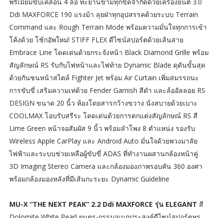
พรีเมียมขับเคลื่อน 4 ล้อ ทะยานข้ามทุกขีดจำกัดด้วยเครื่องยนต์ 3.0
Ddi MAXFORCE 190 แรงม้า ลุยฝ่าทุกอุปสรรคด้วยระบบ Terrain
Command และ Rough Terrain Mode พร้อมความมั่นใจทุกการเข้า
โค้งด้วย โช้กอัพใหม่! STIFF FLEX ดีไซน์สปอร์ตด้วยเส้นสาย
Embrace Line โดดเด่นด้วยกระจังหน้า Black Diamond Grille พร้อม
สัญลักษณ์ RS รับกับไฟหน้าและไฟท้าย Dynamic Blade ดุดันขั้นสุด
ด้วยกันชนหน้าสไตล์ Fighter Jet พร้อม Air Curtain เพิ่มสมรรถนะ
การขับขี่ เสริมความเท่ด้วย Fender Garnish สีดำ และล้ออัลลอย RS
DESIGN ขนาด 20 นิ้ว ห้องโดยสารกว้างขวาง นั่งสบายด้วยเบาะ
COOLMAX โอบรับสรีระ โดดเด่นด้วยการตกแต่งสัญลักษณ์ RS สี
Lime Green หน้าจอสัมผัส 9 นิ้ว พร้อมลำโพง 8 ตำแหน่ง รองรับ
Wireless Apple CarPlay และ Android Auto มั่นใจด้วยพวงมาลัย
ไฟฟ้าและระบบช่วยเหลือผู้ขับขี่ ADAS ที่ทำงานผสานกล้องหน้าคู่
3D Imaging Stereo Camera และกล้องมองภาพรอบคัน 360 องศา
พร้อมกล้องมองหลังที่มีเส้นกะระยะ Dynamic Guideline
MU-X “THE NEXT PEAK” 2.2 Ddi MAXFORCE รุ่น ELEGANT
สี
Dolomite White Pearl ยนตร-กรรมอเนกประสงค์ดีไซน์สปอร์ตหรู